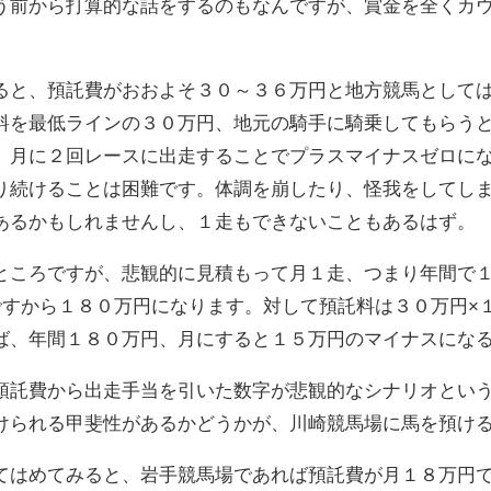
う前から打算的な話をするのもなんですが、賞金を全くカ
ると、預託費がおおよそ３０～３６万円と地方競馬として
料を最低ラインの３０万円、地元の騎手に騎乗してもらう
、月に２回レースに出走することでプラスマイナスゼロに
り続けることは困難です。体調を崩したり、怪我をしてし
あるかもしれませんし、１走もできないこともあるはず。
ところですが、悲観的に見積もって月１走、つまり年間で
ですから１８０万円になります。対して預託料は３０万円×
ば、年間１８０万円、月にすると１５万円のマイナスにな
預託費から出走手当を引いた数字が悲観的なシナリオとい
けられる甲斐性があるかどうかが、川崎競馬場に馬を預け
てはめてみると、岩手競馬場であれば預託費が月１８万円