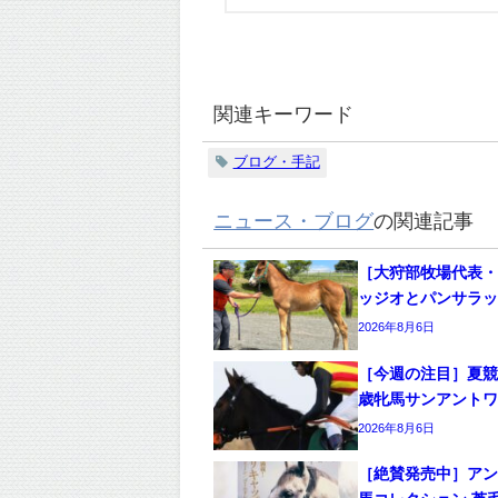
関連キーワード
ブログ・手記
ニュース・ブログ
の関連記事
［大狩部牧場代表・
ッジオとパンサラ
2026年8月6日
［今週の注目］夏競
歳牝馬サンアント
2026年8月6日
［絶賛発売中］ア