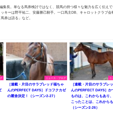
S」編集長。単なる馬券検討ではなく、競馬の持つ様々な魅力を広く伝え
ョッキーは野平祐二、安藤勝己騎手。一口馬主DB、キャロットクラブ会
「馬券は語る」など。
グ
ニュース・ブログ
ニ
ゃ
［連載・片目のサラブレッド福ちゃ
［連載・片目のサラブレ
て
んのPERFECT DAYS］ドコフクカゼ
んのPERFECT DAYS］
の厩舎決定！（シーズン2-27）
ものは、これからもあり
こったことは、これから
（シーズン2-26）