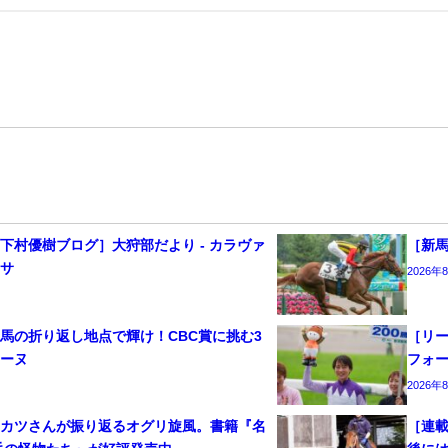
下村優樹ブログ］大狩部だより - カラヴァ
［新馬
ッサ
2026年
馬の折り返し地点で輝け！CBC賞に挑む3
［リー
ワーヌ
フォ
2026年
ンカツさんが振り返るオグリ旋風。書籍『名
［連載