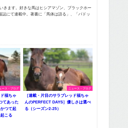
ていきます。好きな馬はヒシアマゾン、ブラックホー
報誌にて連載中。著書に「馬体は語る」、「パドッ
ュース・ブログ
ニュース・ブログ
ッド福ちゃ
［連載・片目のサラブレッド福ちゃ
かつてあった
んのPERFECT DAYS］優しさは選べ
、かつて起
る（シーズン2-25）
も起こる