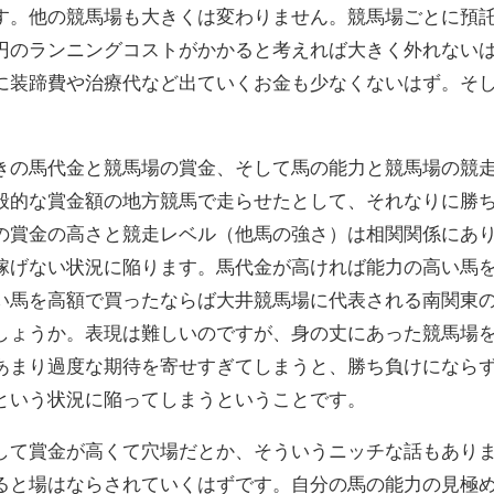
す。他の競馬場も大きくは変わりません。競馬場ごとに預
円のランニングコストがかかると考えれば大きく外れない
に装蹄費や治療代など出ていくお金も少なくないはず。そ
きの馬代金と競馬場の賞金、そして馬の能力と競馬場の競
般的な賞金額の地方競馬で走らせたとして、それなりに勝
の賞金の高さと競走レベル（他馬の強さ）は相関関係にあ
稼げない状況に陥ります。馬代金が高ければ能力の高い馬
い馬を高額で買ったならば大井競馬場に代表される南関東
しょうか。表現は難しいのですが、身の丈にあった競馬場
あまり過度な期待を寄せすぎてしまうと、勝ち負けになら
という状況に陥ってしまうということです。
して賞金が高くて穴場だとか、そういうニッチな話もあり
ると場はならされていくはずです。自分の馬の能力の見極