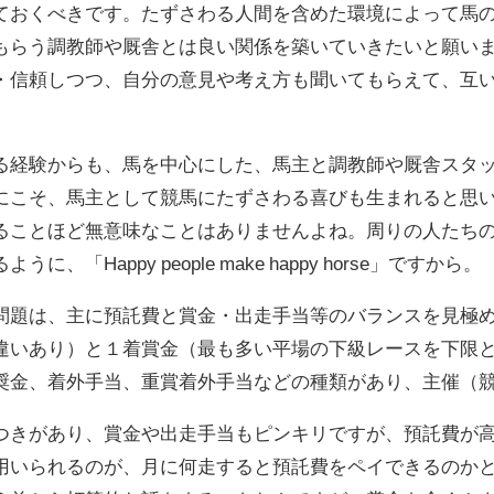
ておくべきです。たずさわる人間を含めた環境によって馬
もらう調教師や厩舎とは良い関係を築いていきたいと願い
・信頼しつつ、自分の意見や考え方も聞いてもらえて、互
る経験からも、馬を中心にした、馬主と調教師や厩舎スタ
にこそ、馬主として競馬にたずさわる喜びも生まれると思
ることほど無意味なことはありませんよね。周りの人たち
「Happy people make happy horse」ですから。
問題は、主に預託費と賞金・出走手当等のバランスを見極
違いあり）と１着賞金（最も多い平場の下級レースを下限
奨金、着外手当、重賞着外手当などの種類があり、主催（
つきがあり、賞金や出走手当もピンキリですが、預託費が
用いられるのが、月に何走すると預託費をペイできるのか