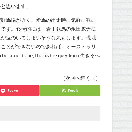
いと思います。
崎競馬場が近く、愛馬の出走時に気軽に観に
じです。心情的には、岩手競馬の永田厩舎に
足が遠のいてしまいそうな気もします。現地
ることができないのであれば、オーストラリ
e,That is the question.(生きるべ
（次回へ続く→）
Pocket
Feedly