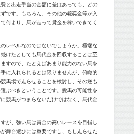
託費と出走手当の金額に差はあっても、どの
はずです。もちろん、その他の報奨金等が入
して何より、馬が走って賞金を稼いできてく
走のレベルなのではないでしょうか。極端な
ち続けたとしても馬代金を回収することは至
りますので、たとえばあまり能力のない馬を
を手に入れられるとは限りませんが、俯瞰的
の競馬場で走らせることを検討し、その逆も
を選ぶべきということです。愛馬の可能性を
ずに競馬がつまらないだけではなく、馬代金
ますが、強い馬は賞金の高いレースを目指し
めが舞台選びには重要ですし、もし走らせた