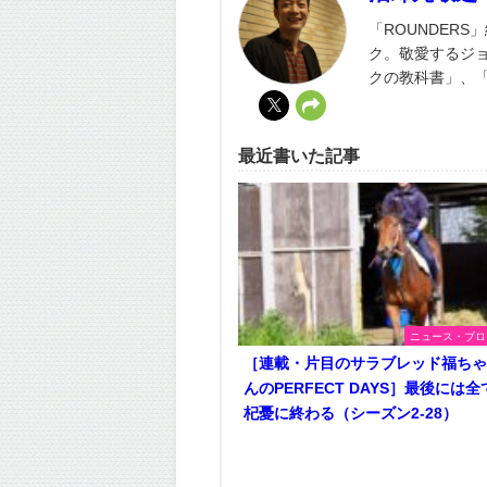
「ROUNDER
ク。敬愛するジ
クの教科書」、
最近書いた記事
ニュース・ブロ
［連載・片目のサラブレッド福ち
んのPERFECT DAYS］最後には全
杞憂に終わる（シーズン2-28）