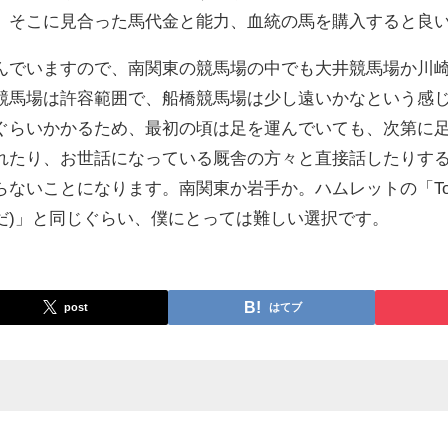
、そこに見合った馬代金と能力、血統の馬を購入すると良
んでいますので、南関東の競馬場の中でも大井競馬場か川
競馬場は許容範囲で、船橋競馬場は少し遠いかなという感
ぐらいかかるため、最初の頃は足を運んでいても、次第に
れたり、お世話になっている厩舎の方々と直接話したりす
なります。南関東か岩手か。ハムレットの「To be or not to b
だ)」と同じぐらい、僕にとっては難しい選択です。
post
はてブ