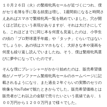
１０月２６日（火）の繫殖牝馬セールが近づくにつれ、僕
がセリ名簿を手に取る頻度は増し、1週間前になると時間さ
えあればスマホで繫殖牝馬一覧を眺めていました。穴が開
くほど読むという表現がありますが、それは大げさにして
も、これほどまでに同じ本を何度も見返したのは、小学生
の頃の「プロ野球選手年鑑」や「タッチ」ぐらいではない
でしょうか。あの頃はスマホもなく、大好きな本や漫画を
何度も繰り返し読んでいましたね。そう、僕は繫殖牝馬選
びに夢中になっていたのです。
そんな僕にプレッシャーがかかり始めたのは、販売希望価
格がノーザンファーム繁殖牝馬セールのホームページに記
載されるようになり、また過去２年ぐらいの実際のセリの
映像をYouTubeで観たときからでした。販売希望価格とは
販売者がこれ以上の金額で売りたいという底値であり、１
００万円から１２００万円まで様々でした。