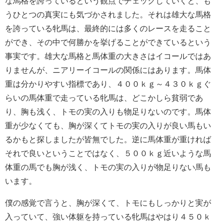
な馬格を誇っているという観点でチェックしていくと、も
うひとつの真実にも気づかされました。それは雄大な馬格
を誇っている牝馬は、最終的には多くのレースを走ること
ができ、その中で何勝かを挙げることができているという
事実です。雄大な馬格と馬体重の大きさはイコールではあ
りませんが、ニアリーイコールの関係にはあります。馬体
重は分かりやすい指標であり、４００ｋｇ～４３０ｋｇぐ
らいの馬体重で走っている牝馬は、どこかしら貧弱であ
り、胸も浅く、トモの実の入りも物足りないのです。馬体
重が少なくても、胸が深くてトモの実の入りが良い馬もい
るかもと探しましたが皆無でした。逆に馬体重が重ければ
それで良いということではなく、５００ｋｇ近いような馬
体重の馬でも胸が浅く、トモの実の入りが物足りない馬も
います。
僕の感覚で言うと、胸が深くて、トモにもしっかりと実が
入っていて、強い体躯を持っている牝馬はやはり４５０ｋ