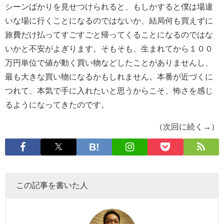
シーンばかりを見せつけられると、もしかすると僕は場違
いな場に行くことになるのではないか、結局何も買えずに
旅費だけ払ってすごすごと帰ってくることになるのではな
いかと不安がよぎります。そもそも、生まれてから１００
万円単位で値が動く買い物などしたことがありませんし、
最も大きな買い物になるかもしれません。本番が近づくに
つれて、本気で手に入れたいと思うからこそ、怖さを感じ
るようになってきたのです。
（次回に続く→）
この記事を書いた人