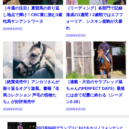
［今週の注目］夏競馬の折り返
［リーディング］各部門で記録
し地点で輝け！CBC賞に挑む3歳
達成の1週間！2歳戦ではエフフ
牝馬サンアントワーヌ
ォーリア、シスキン産駒が大暴
れ
2026年8月6日
2026年8月5日
［絶賛発売中］アンカツさんが
［連載・片目のサラブレッド福
振り返るオグリ旋風。書籍『名
ちゃんのPERFECT DAYS］最後
馬コレクション 芦毛の怪物た
には全て杞憂に終わる（シーズ
ち』が好評発売中
ン2-28）
2026年8月5日
2026年8月4日
2021年NARグランプリにおけるカジノフォンテンと