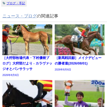
ブログ・手記
ニュース・ブログ
の関連記事
［大狩部牧場代表・下村優樹ブ
［新馬戦回顧］メイクデビュー
ログ］大狩部だより - カラヴァッ
の勝者達(2026/08/01)
ジオとパンサラッサ
2026年8月6日
2026年8月6日