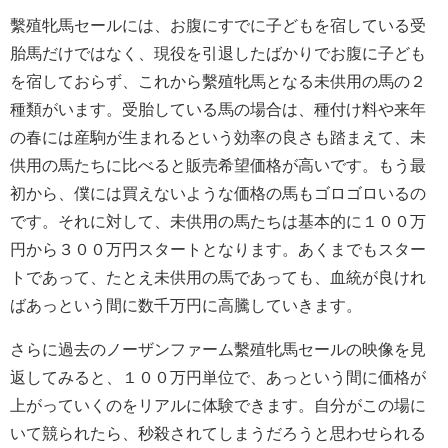
繫殖牝馬セールには、お腹にすでに子どもを宿している受
胎馬だけではなく、現役を引退したばかりでお腹に子ども
を宿しておらず、これから繫殖牝馬となる未供用の馬の２
種類がいます。受胎している馬の場合は、種付け料や来年
の春には産駒が生まれるという効率の良さも踏まえて、未
供用の馬たちに比べると販売希望価格が高いです。もう最
初から、僕には買えないような価格の馬もゴロゴロいるの
です。それに対して、未供用の馬たちは基本的に１００万
円から３００万円スタートとなります。あくまでもスター
トであって、たとえ未供用の馬であっても、血統が良けれ
ばあっという間に数千万円に高騰していきます。
さらに過去のノーザンファーム繫殖牝馬セールの映像を見
返してみると、１００万円単位で、あっという間に価格が
上がっていくのをリアルに体験できます。自分がこの場に
いて競られたら、秒殺されてしまうだろうと思わせられる