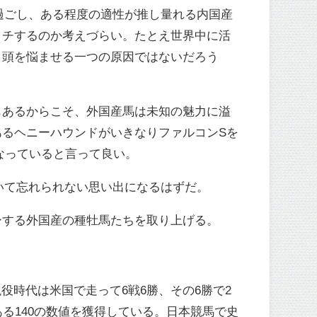
過ごし、ある程度の適性が推し量れる内国産
ッチするのか考えづらい。たとえ世界中に活
、頭を悩ませる一つの原因ではないだろう
もあるからこそ、外国産馬は未知の魅力に溢
るヘニーハウンドがいきなりファルコンSを
なっていると言って良い。
いて忘れられない思い出になるはずだ。
ーする外国産の種牡馬たちを取り上げる。
現役時代は米国で走って6戦6勝、その6勝で2
る140の数値を獲得している。日本競馬で史