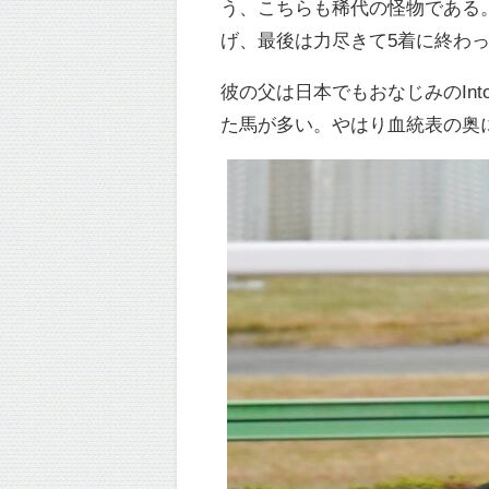
う、こちらも稀代の怪物である。そ
げ、最後は力尽きて5着に終わ
彼の父は日本でもおなじみのInt
た馬が多い。やはり血統表の奥にい