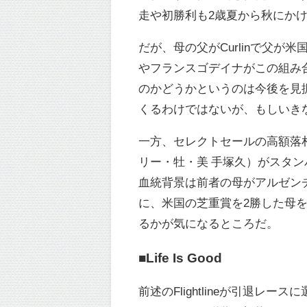
走や初勝利も2歳夏から秋にか
だが、母の父がCurlinで父
やフランスゴデイナがこの組み合
のかどうかというのは今後を見
くるわけではないが、もしいき
一方、セレクトセールの高額落
リー・牡・美 手塚久）がスタ
血統背景は前者の母がアルゼンチンGⅠを2
に、米国の芝重賞を2勝した母
るかが気になるところだ。
■Life Is Good
前述のFlightlineが引退レー