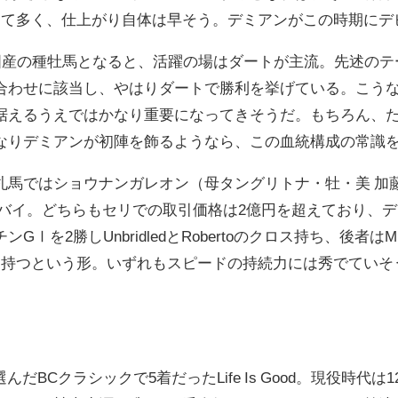
けて多く、仕上がり自体は早そう。デミアンがこの時期にデ
が米国産の種牡馬となると、活躍の場はダートが主流。先述の
わせに該当し、やはりダートで勝利を挙げている。こうなると、
据えるうえではかなり重要になってきそうだ。もちろん、た
なりデミアンが初陣を飾るようなら、この血統構成の常識
札馬ではショウナンガレオン（母タングリトナ・牡・美 加
ンバイ。どちらもセリでの取引価格は2億円を超えており、
勝しUnbridledとRobertoのクロス持ち、後者はMr. Pros
を持つという形。いずれもスピードの持続力には秀でていそ
スに選んだBCクラシックで5着だったLife Is Good。現役時