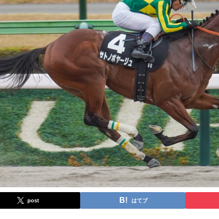
post
はてブ