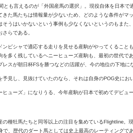
難関とも言えるのが「外国産馬の選択」。現役自体を日本で
てきた馬たちは情報量が少ないため、どのような条件がマ
はそうはいかないという事例も少なくないというのもまた
おさらである。
ドンピシャで適応する走りを見せる産駒がやってくること
駒を多く残しているヘニーヒューズ産駒も、最初の世代であ
プレスが朝日杯FSを勝つなどの活躍が、今の地位の下地に
を予見し、見抜けていたのなら、それは自身のPOG史にお
ーヒューズ」になりうる、今年産駒が日本で初めてデビュ
種牡馬たちと同等以上の注目を集めているFlightline。
身で、歴代のダート馬としては史上最高のレーティングであ