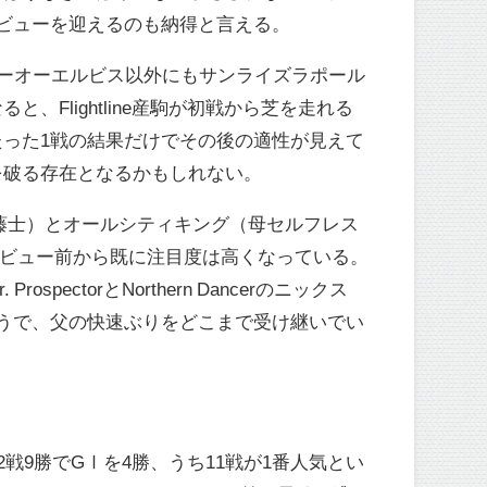
ビューを迎えるのも納得と言える。
テーオーエルビス以外にもサンライズラポール
Flightline産駒が初戦から芝を走れる
った1戦の結果だけでその後の適性が見えて
を破る存在となるかもしれない。
藤士）とオールシティキング（母セルフレス
デビュー前から既に注目度は高くなっている。
pectorとNorthern Dancerのニックス
うで、父の快速ぶりをどこまで受け継いでい
代は12戦9勝でGⅠを4勝、うち11戦が1番人気とい