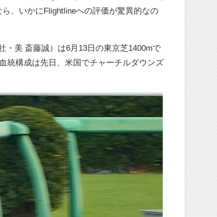
かにFlightlineへの評価が驚異的なの
牡・美 斎藤誠）は6月13日の東京芝1400mで
4。この血統構成は先日、米国でチャーチルダウンズ