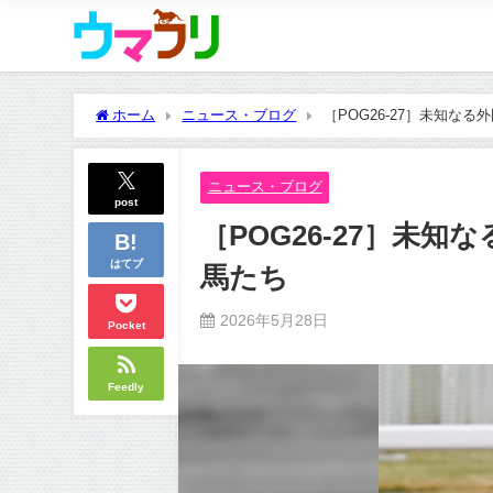
ホーム
ニュース・ブログ
［POG26-27］未知な
ニュース・ブログ
post
［POG26-27］未
はてブ
馬たち
2026年5月28日
Pocket
Feedly