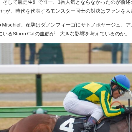
して競走生涯で唯一、1番人気とならなかったのが前述のBCク
ったが、時代を代表するモンスター同士の対決はファンを大
o Mischief。産駒はダノンフィーゴにサトノボヤージ
るStorm Catの血筋が、大きな影響を与えているのか。