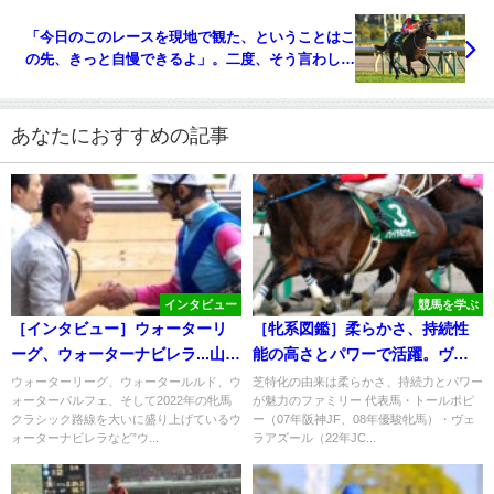
「今日のこのレースを現地で観た、ということはこ
の先、きっと自慢できるよ」。二度、そう言わしめ
た無敗の三冠馬コントレイル。
あなたにおすすめの記事
インタビュー
競馬を学ぶ
［インタビュー］ウォーターリ
［牝系図鑑］柔らかさ、持続性
ーグ、ウォーターナビレラ...山岡
能の高さとパワーで活躍。ヴェ
正人オーナーが語る、我が競馬
ラアズールやアヴェンチュラを
ウォーターリーグ、ウォータールルド、ウ
芝特化の由来は柔らかさ、持続力とパワー
ォーターパルフェ、そして2022年の牝馬
が魅力のファミリー 代表馬・トールポピ
人生
輩出したムーンインディゴ牝
クラシック路線を大いに盛り上げているウ
ー（07年阪神JF、08年優駿牝馬）・ヴェ
系。
ォーターナビレラなど”ウ...
ラアズール（22年JC...