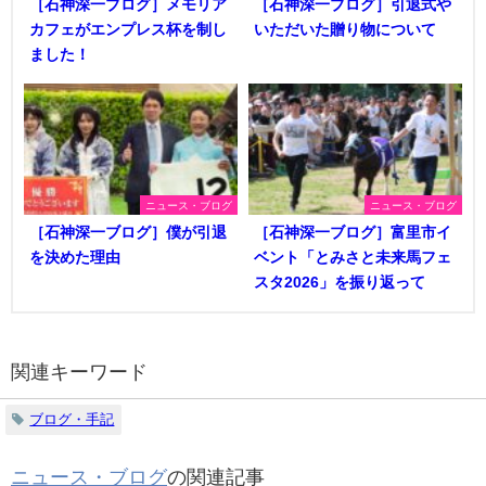
［石神深一ブログ］メモリア
［石神深一ブログ］引退式や
カフェがエンプレス杯を制し
いただいた贈り物について
ました！
ニュース・ブログ
ニュース・ブログ
［石神深一ブログ］僕が引退
［石神深一ブログ］富里市イ
を決めた理由
ベント「とみさと未来馬フェ
スタ2026」を振り返って
関連キーワード
ブログ・手記
ニュース・ブログ
の関連記事