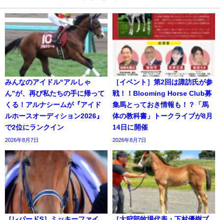
みんなのアイドル“アルしゃ
［イベント］第2回は諏訪氏が参
ん”が、再び私たちの手に帰って
戦！！Blooming Horse Club募
くる！アルナシームが『アイド
集馬とっておき情報も！？「馬
ルホースオーディション2026』
体の教科書」トークライブが8月
で2位にランクイン
14日に開催
2026年8月7日
2026年8月7日
［レパードS］ミッキーファイ
［大狩部牧場代表・下村優樹ブ