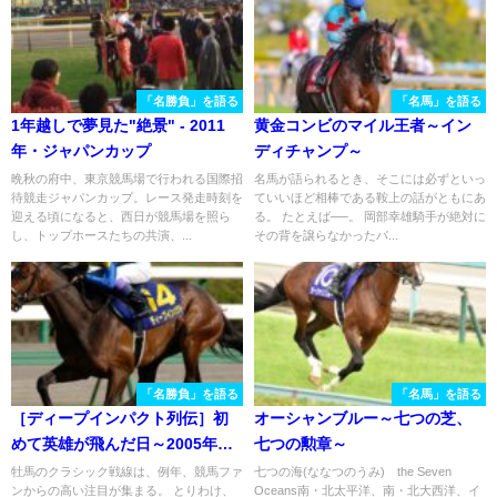
「名勝負」を語る
「名馬」を語る
1年越しで夢見た"絶景" - 2011
黄金コンビのマイル王者～イン
年・ジャパンカップ
ディチャンプ～
晩秋の府中、東京競馬場で行われる国際招
名馬が語られるとき、そこには必ずといっ
待競走ジャパンカップ。レース発走時刻を
ていいほど相棒である鞍上の話がともにあ
迎える頃になると、西日が競馬場を照ら
る。 たとえば──。 岡部幸雄騎手が絶対に
し、トップホースたちの共演、...
その背を譲らなかったパ...
「名勝負」を語る
「名馬」を語る
［ディープインパクト列伝］初
オーシャンブルー～七つの芝、
めて英雄が飛んだ日～2005年・
七つの勲章～
皐月賞～
牡馬のクラシック戦線は、例年、競馬ファ
七つの海(ななつのうみ) the Seven
ンからの高い注目が集まる。 とりわけ、
Oceans南・北太平洋、南・北大西洋、イ