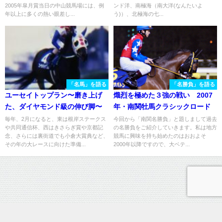
2005年皐月賞当日の中山競馬場には、例
ンド洋、南極海（南大洋(なんたいよ
年以上に多くの熱い眼差し...
う)）、北極海の七...
「名馬」を語る
「名勝負」を語る
ユーセイトップラン〜磨き上げ
熾烈を極めた３強の戦い 2007
た、ダイヤモンド級の伸び脚〜
年・南関牡馬クラシックロード
毎年、2月になると、東は根岸ステークス
今回から「南関名勝負」と題しまして過去
や共同通信杯、西はきさらぎ賞や京都記
の名勝負をご紹介していきます。私は地方
念、さらには裏街道でも小倉大賞典など、
競馬に興味を持ち始めたのはおおよそ
その年の大レースに向けた準備...
2000年以降ですので、大ベテ...
運営情報
プライバシーポリシー
お問い合わせ