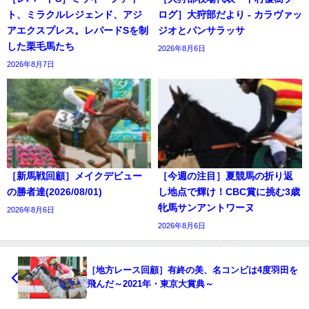
ト、ミラクルレジェンド、アジ
ログ］大狩部だより - カラヴァッ
アエクスプレス。レパードSを制
ジオとパンサラッサ
した栗毛馬たち
2026年8月6日
2026年8月7日
［新馬戦回顧］メイクデビュー
［今週の注目］夏競馬の折り返
の勝者達(2026/08/01)
し地点で輝け！CBC賞に挑む3歳
牝馬サンアントワーヌ
2026年8月6日
2026年8月6日
［地方レース回顧］有終の美、名コンビは4度羽田を
飛んだ～2021年・東京大賞典～