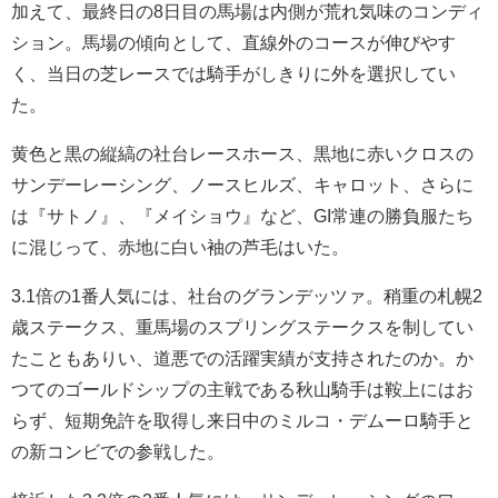
加えて、最終日の8日目の馬場は内側が荒れ気味のコンディ
ション。馬場の傾向として、直線外のコースが伸びやす
く、当日の芝レースでは騎手がしきりに外を選択してい
た。
黄色と黒の縦縞の社台レースホース、黒地に赤いクロスの
サンデーレーシング、ノースヒルズ、キャロット、さらに
は『サトノ』、『メイショウ』など、GI常連の勝負服たち
に混じって、赤地に白い袖の芦毛はいた。
3.1倍の1番人気には、社台のグランデッツァ。稍重の札幌2
歳ステークス、重馬場のスプリングステークスを制してい
たこともありい、道悪での活躍実績が支持されたのか。か
つてのゴールドシップの主戦である秋山騎手は鞍上にはお
らず、短期免許を取得し来日中のミルコ・デムーロ騎手と
の新コンビでの参戦した。