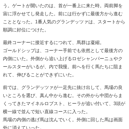
う。ゲートが開いたのは、首が一番上に来た時。両前脚を
宙に浮かせてし発走した。前には行かずに最後方から進む
こととなった。1番人気のグランデッツァは、スタートから
順調に好位につけた。
最終コーナーに接近するにつれて、馬群は凝縮。
ゴールドシップは、コーナー手前でも依然として最後方の
内側にいた。外側から追い上げるロゼシャンパーニュやク
ールスターがいるが、内で我慢。前へを行く馬たちに阻ま
れて、伸びることができずにいた。
前では、グランデッツァが一足先に抜け出して、馬場の良
いところを選び、真ん中から進む。その外から中団からま
くってきたマイネルロブスト、ヒーラが追い付いて、3頭が
横一線で並んで短い直線コースに入った。
馬場の内側の逃げ馬は沈んでいく。外側に回した馬は画面
外に消えていった。