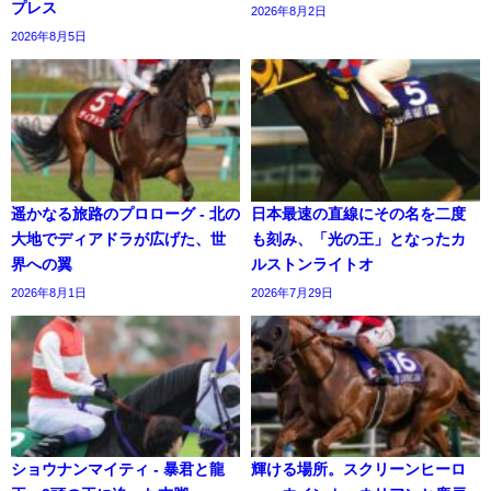
プレス
2026年8月2日
2026年8月5日
遥かなる旅路のプロローグ - 北の
日本最速の直線にその名を二度
大地でディアドラが広げた、世
も刻み、「光の王」となったカ
界への翼
ルストンライトオ
2026年8月1日
2026年7月29日
ショウナンマイティ - 暴君と龍
輝ける場所。スクリーンヒーロ