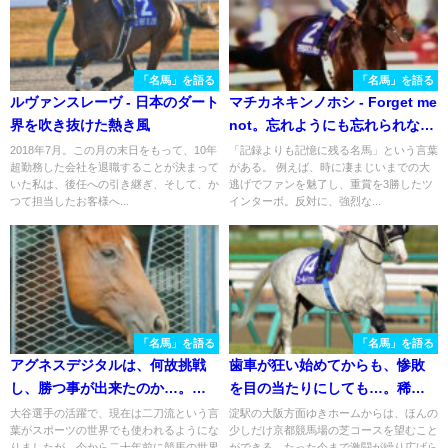
「名馬」を語る
「名馬」を語る
ルヴァンスレーヴ - 日本のダート
マチカネキンノホシ - Forget me
界を吹き抜けた熱き風
not。忘れようにも忘れられな
い、軍団屈指の良血馬。
2018年7月。この月の末日をもって、10年
「記録よりも記憶に残る名馬」という言葉
超勤務した会社を退職することが決まって
がある。 例えば、時に凄まじいまでの大
いた私は、後任への引き継ぎ、そして、か
逃げでファンを魅了し、重賞を3勝したツ
つて担当したお客様へ...
インターボ。反対に、強烈な...
「名馬」を語る
「名馬」を語る
アグネスデジタルは、何故挑戦
歯車が狂い始めてからも、惨敗
し、勝つ事が出来たのか…。稀
を目の当たりにしても…。稀代
代の「二刀流」馬を支えた底力
の個性派、ゴールドシップを想
大谷選手の活躍で、現在は二刀流という言
淀駅の大阪方面ゆきホームからは、ほんの
葉がスポーツの世界でも使われるようにな
少しだけ京都競馬場の芝コースを望むこと
を考える。
い続けるということ。
りましたが、今から二十年前に競馬の世界
ができる。たった今まで激闘が繰り広げら