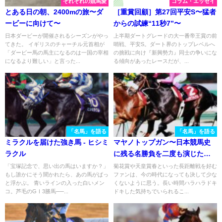
それぞれの競馬愛
コラム・エッセイ
とある日の朝、2400mの旅〜ダ
［重賞回顧］第27回平安S〜猛者
ービーに向けて〜
からの試練“11秒7”〜
日本ダービーが開催されるシーズンがやっ
上半期ダートグレードの大一番帝王賞の前
てきた。 イギリスのチャーチル元首相が
哨戦、平安S。ダート界のトップレベルへ
「ダービー馬の馬主になるのは一国の宰相
の挑戦に向け『新興勢力』同士の争いにな
になるより難しい」と言った...
る傾向があったレースだが、...
「名馬」を語る
「名馬」を語る
ミラクルを届けた強き馬 - ヒシミ
マヤノトップガン〜日本競馬史
ラクル
に残る名勝負を二度も演じたス
テイヤー～
「宝塚記念で、思い出の馬はいますか？」
菊花賞や天皇賞春といった長距離戦を好む
もし誰かにそう聞かれたら、あの馬がぱっ
ファンは、今の時代になっても決して少な
と浮かぶ。 青いラインの入った白いメン
くないように思う。長い時間ハラハラドキ
コ。芦毛のGⅠ3勝馬──...
ドキした気持ちでいられるこ...