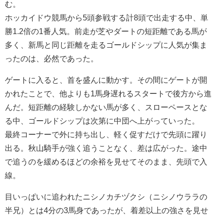
む。
ホッカイドウ競馬から5頭参戦する計8頭で出走する中、単
勝1.2倍の1番人気。前走が芝やダートの短距離である馬が
多く、新馬と同じ距離を走るゴールドシップに人気が集ま
ったのは、必然であった。
ゲートに入ると、首を盛んに動かす。その間にゲートが開
かれたことで、他よりも1馬身遅れるスタートで後方から進
んだ。短距離の経験しかない馬が多く、スローペースとな
る中、ゴールドシップは次第に中団へ上がっていった。
最終コーナーで外に持ち出し、軽く促すだけで先頭に躍り
出る。秋山騎手が強く追うことなく、差は広がった。途中
で追うのを緩めるほどの余裕を見せてそのまま、先頭で入
線。
目いっぱいに追われたニシノカチヅクシ（ニシノウララの
半兄）とは4分の3馬身であったが、着差以上の強さを見せ