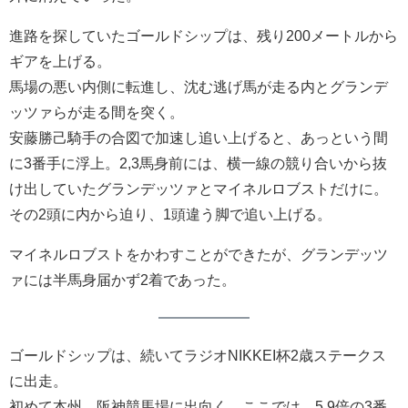
進路を探していたゴールドシップは、残り200メートルから
ギアを上げる。
馬場の悪い内側に転進し、沈む逃げ馬が走る内とグランデ
ッツァらが走る間を突く。
安藤勝己騎手の合図で加速し追い上げると、あっという間
に3番手に浮上。2,3馬身前には、横一線の競り合いから抜
け出していたグランデッツァとマイネルロブストだけに。
その2頭に内から迫り、1頭違う脚で追い上げる。
マイネルロブストをかわすことができたが、グランデッツ
ァには半馬身届かず2着であった。
ゴールドシップは、続いてラジオNIKKEI杯2歳ステークス
に出走。
初めて本州、阪神競馬場に出向く。ここでは、5.9倍の3番