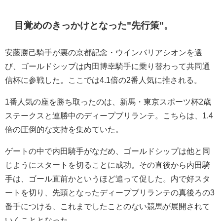
目覚めのきっかけとなった"先行策"。
安藤勝己騎手が裏の京都記念・ウインバリアシオンを選
び、ゴールドシップは内田博幸騎手に乗り替わって共同通
信杯に参戦した。ここでは4.1倍の2番人気に推される。
1番人気の座を勝ち取ったのは、新馬・東京スポーツ杯2歳
ステークスと連勝中のディープブリランテ。こちらは、1.4
倍の圧倒的な支持を集めていた。
ゲートの中で内田騎手がなだめ、ゴールドシップは他と同
じようにスタートを切ることに成功。その直後から内田騎
手は、ゴール直前かというほど追って促した。内で好スタ
ートを切り、先頭となったディープブリランテの真後ろの3
番手につける、これまでしたことのない競馬が展開されて
いくこととなった。