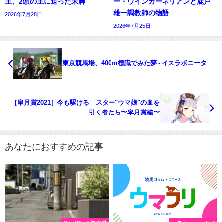
王、2頭の王に迫った末脚
ー・ウインカーネリアンと鹿戸
雄一調教師の物語
2026年7月28日
2026年7月25日
東京競馬場、400ｍ標識でみた夢 - イスラボニータ
［皐月賞2021］今も駆ける スター"ウマ娘"の血を
引く者たち〜皐月賞編〜
あなたにおすすめの記事