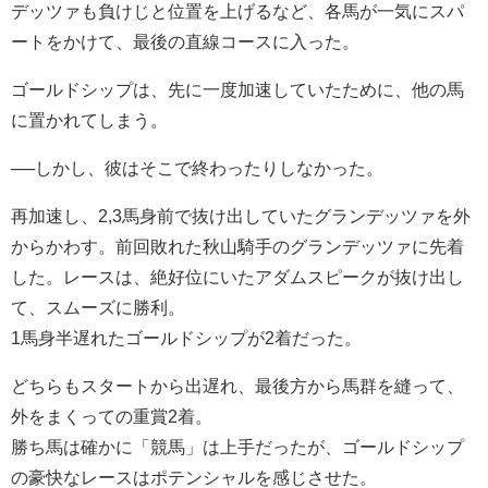
デッツァも負けじと位置を上げるなど、各馬が一気にスパ
ートをかけて、最後の直線コースに入った。
ゴールドシップは、先に一度加速していたために、他の馬
に置かれてしまう。
──しかし、彼はそこで終わったりしなかった。
再加速し、2,3馬身前で抜け出していたグランデッツァを外
からかわす。前回敗れた秋山騎手のグランデッツァに先着
した。レースは、絶好位にいたアダムスピークが抜け出し
て、スムーズに勝利。
1馬身半遅れたゴールドシップが2着だった。
どちらもスタートから出遅れ、最後方から馬群を縫って、
外をまくっての重賞2着。
勝ち馬は確かに「競馬」は上手だったが、ゴールドシップ
の豪快なレースはポテンシャルを感じさせた。