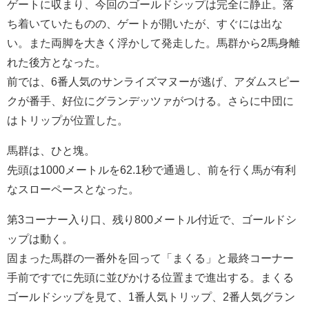
ゲートに収まり、今回のゴールドシップは完全に静止。落
ち着いていたものの、ゲートが開いたが、すぐには出な
い。また両脚を大きく浮かして発走した。馬群から2馬身離
れた後方となった。
前では、6番人気のサンライズマヌーが逃げ、アダムスピー
クが番手、好位にグランデッツァがつける。さらに中団に
はトリップが位置した。
馬群は、ひと塊。
先頭は1000メートルを62.1秒で通過し、前を行く馬が有利
なスローペースとなった。
第3コーナー入り口、残り800メートル付近で、ゴールドシ
ップは動く。
固まった馬群の一番外を回って「まくる」と最終コーナー
手前ですでに先頭に並びかける位置まで進出する。まくる
ゴールドシップを見て、1番人気トリップ、2番人気グラン