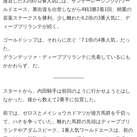
接近した3.2倍の2番人気には、サンデーレーシングのワー
ルドエース。裏街道を出世しながら4戦3勝2着1回、稍重の
若葉ステークスを勝利。少し離れた6.2倍の3番人気に、デ
ィープブリランテが続く。
ゴールドシップは、それらに次ぐ「7.1倍の4番人気」だっ
た。
グランデッツァ・ディープブリランテに先着しているにも
かかわらず、だ。
スタートから、内田騎手は前回のように行かせようとはし
なかった。後から数えて2番手に位置した。
前では、ゼロスとメイショウカドマツが後方馬群を千切っ
て、ハナを争っていた。離れた馬群の先頭はディープブリ
ランテやアダムスピーク。1番人気ワールドエースは、前の