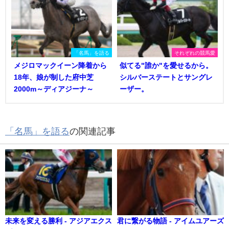
「名馬」を語る
それぞれの競馬愛
メジロマックイーン降着から
似てる"誰か"を愛せるから。
18年、娘が制した府中芝
シルバーステートとサングレ
2000m～ディアジーナ～
ーザー。
「名馬」を語る
の関連記事
未来を変える勝利 - アジアエクス
君に繋がる物語 - アイムユアーズ