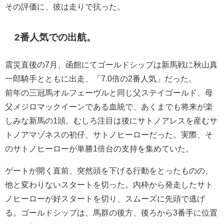
その評価に、彼は走りで抗った。
2番人気での出航。
震災直後の7月、函館にてゴールドシップは新馬戦に秋山真
一郎騎手とともに出走、「7.0倍の2番人気」だった。
前年の三冠馬オルフェーヴルと同じ父ステイゴールド、母
父メジロマックイーンである血統で、あくまでも将来が楽
しみな新馬の1頭。むしろ注目は後にサトノアレスを産むサ
トノアマゾネスの初仔、サトノヒーローだった。実際、そ
のサトノヒーローが単勝1倍台の支持を集めていた。
ゲートが開く直前、突然頭を下げる行動をとったものの、
他と変わりないスタートを切った。内枠から発走したサト
ノヒーローが好スタートを切り、スムーズに先頭で逃げ
る。ゴールドシップは、馬群の後方、後ろから3番手に位置