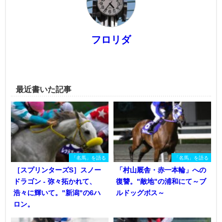
フロリダ
最近書いた記事
「名馬」を語る
「名馬」を語る
［スプリンターズS］スノー
「村山厩舎・赤一本輪」への
ドラゴン - 弥々拓かれて、
復讐。"敵地"の浦和にて～ブ
浩々に輝いて。"新潟"の6ハ
ルドッグボス～
ロン。