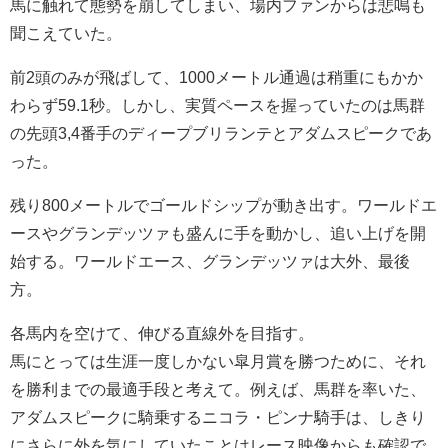
馬に触れて態勢を崩してしまい、場内ファンからは悲鳴も
聞こえていた。
前2頭のみが飛ばして、1000メートル通過は稍重にもかか
わらず59.1秒。しかし、実質ペースを握っていたのは馬群
の先頭3,4番手のディープブリランテとアダムスピークであ
った。
残り800メートルでゴールドシップが動き出す。ワールドエ
ースやグランデッツァも盛んに手を動かし、追い上げを開
始する。ワールドエース、グランデッツァは大外、最後
方。
各馬内を空けて、伸びる直線外を目指す。
馬にとっては生涯一度しかない皐月賞を勝つために、それ
を勝利までの最適手段と考えて。例えば、馬群を率いた、
アダムスピークに騎乗するニコラ・ピンナ騎手は、しきり
にさらに外を気にしていたことはレース映像からも確認で