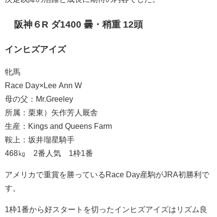
阪神６R ダ1400 曇・稍重 12頭
インヒズアイズ
牝馬
Race Day×Lee Ann W
母の父：Mr.Greeley
所属：栗東）矢作芳人厩舎
生産：Kings and Queens Farm
鞍上：坂井瑠星騎手
468㎏ 2番人気 1枠1番
アメリカで重賞を勝っているRace Day産駒がJRA初勝利で
す。
1枠1番から好スタートを切ったインヒズアイズはリズム良