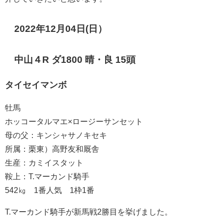
2022年12月04日(日）
中山４R ダ1800 晴・良 15頭
タイセイマンボ
牡馬
ホッコータルマエ×ロージーサンセット
母の父：キンシャサノキセキ
所属：栗東）高野友和厩舎
生産：カミイスタット
鞍上：T.マーカンド騎手
542㎏ 1番人気 1枠1番
T.マーカンド騎手が新馬戦2勝目を挙げました。