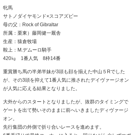
牝馬
サトノダイヤモンド×スコアズビー
母の父：Rock of Gibraltar
所属：栗東）藤岡健一厩舎
生産：猿倉牧場
鞍上：M.デムーロ騎手
420㎏ 1番人気 8枠14番
重賞勝ち馬の半弟半妹が3頭も顔を揃えた中山５Rでした
が、その3頭を抑えて1番人気に推されたデイヴァージオン
が人気に応える結果となりました。
大外からのスタートとなりましたが、抜群のタイミングで
ゲートを出て勢いそのままに前へいきましたディヴァージ
オン。
先行集団の外側で折り合いレースを進めます。