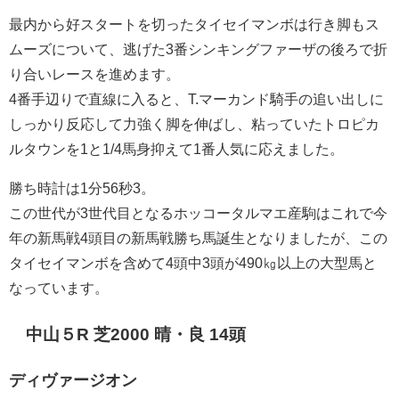
最内から好スタートを切ったタイセイマンボは行き脚もス
ムーズについて、逃げた3番シンキングファーザの後ろで折
り合いレースを進めます。
4番手辺りで直線に入ると、T.マーカンド騎手の追い出しに
しっかり反応して力強く脚を伸ばし、粘っていたトロピカ
ルタウンを1と1/4馬身抑えて1番人気に応えました。
勝ち時計は1分56秒3。
この世代が3世代目となるホッコータルマエ産駒はこれで今
年の新馬戦4頭目の新馬戦勝ち馬誕生となりましたが、この
タイセイマンボを含めて4頭中3頭が490㎏以上の大型馬と
なっています。
中山５R 芝2000 晴・良 14頭
ディヴァージオン