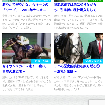
鮮やかで密やかな、もう一つの
競走成績では弟に劣りながら
「ワープ」～2013年ラジオ
も、引退後に種牡馬入りしてか
NIKKEI賞・ケイアイチョウサン
ら評価を逆転させた兄たち
突然ですが、皆さんは次の2つのキーワー
突然ですが、皆さんにはご兄弟（あるいは
ドから、どのレースを思い浮かべるだろう
姉妹）がいらっしゃいますでしょうか。兄
～
か。 1つ目は「ステイゴールド産駒」 2つ
弟姉妹がいると楽しい反面、周囲から比較
目は「ワープ」 この記...
され複雑な気持ちになること...
「名馬」を語る
「名馬」を語る
セイウンスカイ～速く、強い。
ラニの歴史的挑戦を振り返る①
青空の逃亡者～
～洗礼と奮闘〜
競馬における"1998年世代"。それはまる
約3か月前、ラニのUAEダービーの制覇を
で、漫画やドラマに描かれる脚本のような
このウマフリで振り返ったことが、とても
世代である。 産まれてすぐに母を亡く
懐かしく感じる。それほど有意義で、濃い
し、乳母に育てられた良血...
2か月間だった。 3月2...