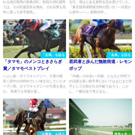
れる地方競馬の祭典JBC。前回のJBC盛岡
る日、僕はとある資料を読み更けていた。
では、その応援団長を務め、それ以降も長
『東京競馬場開場当時の思い出 ──目黒か
年に渡って岩手競馬...
ら府中へ──』昭和43年...
「名馬」を語る
「名馬」を語る
「タマモ」のメンコときさらぎ
若武者と歩んだ無敗街道 - レモン
賞／タマモベストプレイ
ポップ
いぶし銀・ダイワキャグニー、引退の報
『25歳』の出会い 25歳、となると50代で
長く府中の1800mでいい味を出していたオ
の活躍も多い騎手界においてはまだまだ若
ープン馬、ダイワキャグニーが引退を迎え
手として分類される年齢であろう。しか
た。 馬券でも何度か楽...
し、一般社会で考えるな...
「名勝負」を語る
競馬を学ぶ