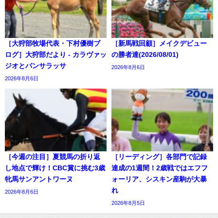
［大狩部牧場代表・下村優樹ブ
［新馬戦回顧］メイクデビュー
ログ］大狩部だより - カラヴァッ
の勝者達(2026/08/01)
ジオとパンサラッサ
2026年8月6日
2026年8月6日
［今週の注目］夏競馬の折り返
［リーディング］各部門で記録
し地点で輝け！CBC賞に挑む3歳
達成の1週間！2歳戦ではエフフ
牝馬サンアントワーヌ
ォーリア、シスキン産駒が大暴
れ
2026年8月6日
2026年8月5日