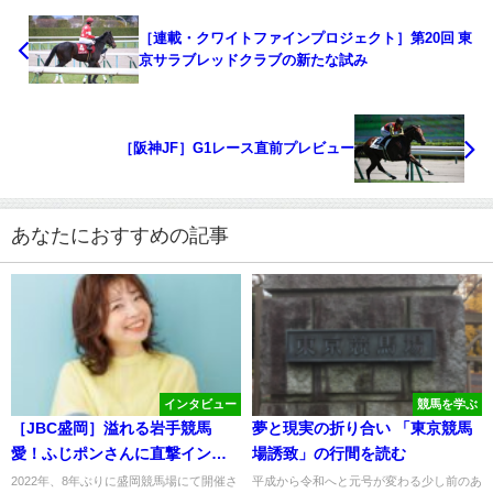
［連載・クワイトファインプロジェクト］第20回 東
京サラブレッドクラブの新たな試み
［阪神JF］G1レース直前プレビュー
あなたにおすすめの記事
インタビュー
競馬を学ぶ
［JBC盛岡］溢れる岩手競馬
夢と現実の折り合い 「東京競馬
愛！ふじポンさんに直撃インタ
場誘致」の行間を読む
ビュー！
2022年、8年ぶりに盛岡競馬場にて開催さ
平成から令和へと元号が変わる少し前のあ