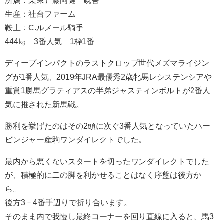
生産：社台ファーム
鞍上：C.ルメール騎手
444㎏ 3番人気 1枠1番
ディープインパクトのラストクロップ世代メズマライジン
グが1番人気、2019年JRA最優秀2歳牝馬レシステンシアや
重賞1勝馬グラティアスの半弟ジャスティンボルトが2番人
気に推された新馬戦。
勝利を挙げたのはその2頭に次ぐ3番人気となっていたハー
ビンジャー産駒ワンダイレクトでした。
最内から悪くないスタートを切ったワンダイレクトでした
が、積極的に二の脚を利かせることはなく序盤は後方か
ら。
後方3－4番手辺りで折り合います。
そのまま内で我慢し最終コーナーを回り直線に入ると、馬3