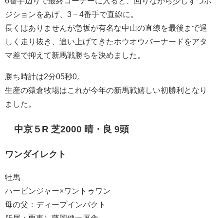
6番手辺りで最終コーナーに入ると、回りながら少しずつポ
ジションをあげ、3－4番手で直線に。
長くはありませんが急坂が有名な中山の直線を最後まで逞
しく走り抜き、追い上げてきたホウオウバーナードをアタ
マ差で抑えて新馬戦勝ちを決めました。
勝ち時計は2分05秒0。
生産の猿倉牧場はこれが今年の新馬戦嬉しい初勝利となり
ました。
中京５R 芝2000 晴・良 9頭
ワンダイレクト
牡馬
ハービンジャー×ワントゥワン
母の父：ディープインパクト
所属：栗東）藤岡健一厩舎