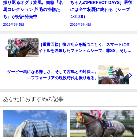
振り返るオグリ旋風。書籍『名
ちゃんのPERFECT DAYS］最後
馬コレクション 芦毛の怪物た
には全て杞憂に終わる（シーズ
ち』が好評発売中
ン2-28）
2026年8月5日
2026年8月4日
［重賞回顧］快刀乱麻を断つごとく、スマートにタ
イトルを強奪したファントムシーフ。非SS、そして
日高の星へ！～2023年・共同通信杯～
ダービー馬になる難しさ、そして古馬との対決…。
エフフォーリアの現役時代を振り返る。
あなたにおすすめの記事