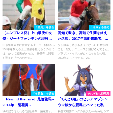
「名馬」を語る
「名馬」を語る
［エンプレス杯］上山最後の女
高知で咲き、高知で生涯を終え
傑・ジーナフォンテンの現役生
た名馬。2017年黒船賞覇者、ブ
活を振り返る。
ラゾンドゥリス
山形県南東部に位置する上山市。開湯から
少し肌寒く感じるようになった11月頭の
555年を数える上山温泉を抱えるこの街に
こと、寂しいニュースが飛び込んできた。
は、かつて競馬があった。 1935年に開場
ブラゾンドゥリスが亡くなったとの報。
を迎えた『かみのやま...
2022年のことである。20...
「名勝負」を語る
それぞれの競馬愛
［Rewind the race］最速駿馬～
「1人と1頭」のヒシアマゾン〜
2014年・菊花賞～
ウマ娘から競馬にハマった私
と、彼女の訃報〜
秋の淀で行われる3冠最終章「菊花賞」。
褐色で紺髪ロングの美少女──私がヒシア