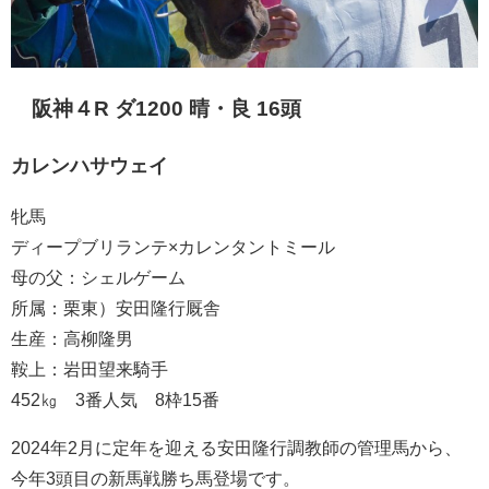
阪神４R ダ1200 晴・良 16頭
カレンハサウェイ
牝馬
ディープブリランテ×カレンタントミール
母の父：シェルゲーム
所属：栗東）安田隆行厩舎
生産：高柳隆男
鞍上：岩田望来騎手
452㎏ 3番人気 8枠15番
2024年2月に定年を迎える安田隆行調教師の管理馬から、
今年3頭目の新馬戦勝ち馬登場です。