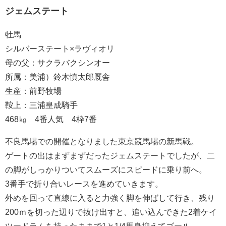
ジェムステート
牡馬
シルバーステート×ラヴィオリ
母の父：サクラバクシンオー
所属：美浦）鈴木慎太郎厩舎
生産：前野牧場
鞍上：三浦皇成騎手
468㎏ 4番人気 4枠7番
不良馬場での開催となりました東京競馬場の新馬戦。
ゲートの出はまずまずだったジェムステートでしたが、二
の脚がしっかりついてスムーズにスピードに乗り前へ。
3番手で折り合いレースを進めていきます。
外めを回って直線に入ると力強く脚を伸ばして行き、残り
200ｍを切った辺りで抜け出すと、追い込んできた2着ケイ