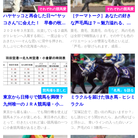
それぞれの競馬愛
それぞれの競馬愛
ハヤヤッコと再会した日〜“ヤッ
［テーマトーク］あなたの好き
コさん”に会えた！ 早春の牧場
な芦毛馬は？～魅力溢れる、個
見学記〜
性的な芦毛馬たち～
２０２６年３月某日。出資している２歳馬
栗毛、鹿毛、黒鹿毛、白毛など、馬の毛色
がトレセンへ入厩する前に、一度は会って
は全部で8種類あります。その中でも色の
おきたい──そんな思いに背中を押され、
バリエーションが豊富な毛色といえば、
久しぶりに冬の北海道へ向か...
「芦毛」が挙げられます。成長...
競馬場を楽しむ
「名馬」を語る
東京から日帰りで競馬を満喫？
ミラクルを届けた強き馬 - ヒシミ
九州唯一のＪＲＡ競馬場・小倉
ラクル
競馬場〔前編〕
東京から最も遠い……でも飛行機を使えば
「宝塚記念で、思い出の馬はいますか？」
競馬＆グルメが楽しめる。東日本の人達に
もし誰かにそう聞かれたら、あの馬がぱっ
とって、行きたいけれど遠い競馬場の一つ
と浮かぶ。 青いラインの入った白いメン
に小倉競馬場があると思いま...
コ。芦毛のGⅠ3勝馬──...