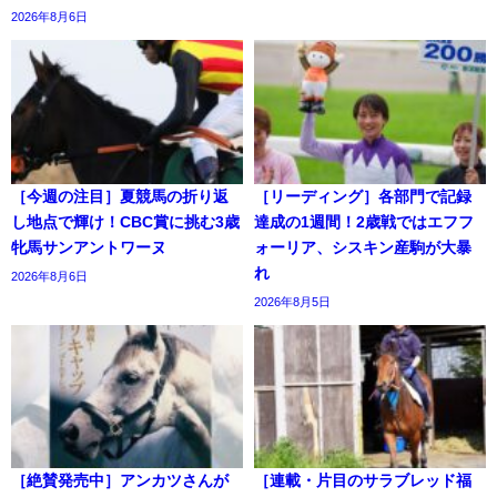
2026年8月6日
［今週の注目］夏競馬の折り返
［リーディング］各部門で記録
し地点で輝け！CBC賞に挑む3歳
達成の1週間！2歳戦ではエフフ
牝馬サンアントワーヌ
ォーリア、シスキン産駒が大暴
れ
2026年8月6日
2026年8月5日
［絶賛発売中］アンカツさんが
［連載・片目のサラブレッド福