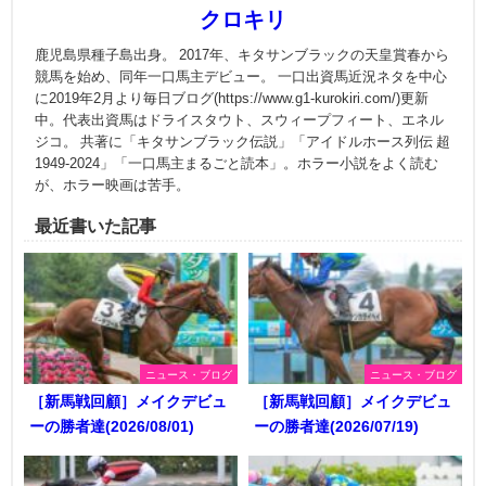
クロキリ
鹿児島県種子島出身。 2017年、キタサンブラックの天皇賞春から
競馬を始め、同年一口馬主デビュー。 一口出資馬近況ネタを中心
に2019年2月より毎日ブログ(https://www.g1-kurokiri.com/)更新
中。代表出資馬はドライスタウト、スウィープフィート、エネル
ジコ。 共著に「キタサンブラック伝説」「アイドルホース列伝 超
1949-2024」「一口馬主まるごと読本」。ホラー小説をよく読む
が、ホラー映画は苦手。
最近書いた記事
ニュース・ブログ
ニュース・ブログ
［新馬戦回顧］メイクデビュ
［新馬戦回顧］メイクデビュ
ーの勝者達(2026/08/01)
ーの勝者達(2026/07/19)