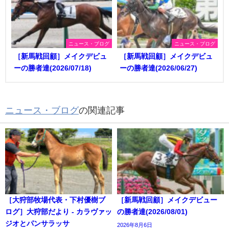
ニュース・ブログ
ニュース・ブログ
［新馬戦回顧］メイクデビュ
［新馬戦回顧］メイクデビュ
ーの勝者達(2026/07/18)
ーの勝者達(2026/06/27)
ニュース・ブログ
の関連記事
［大狩部牧場代表・下村優樹ブ
［新馬戦回顧］メイクデビュー
ログ］大狩部だより - カラヴァッ
の勝者達(2026/08/01)
ジオとパンサラッサ
2026年8月6日