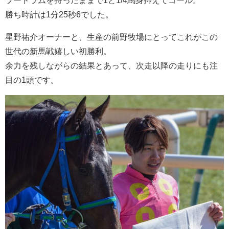
ツードラムを持ったままで1と1/4馬身抑えてゴール。
勝ち時計は1分25秒6でした。
星野祐介オーナーと、生産の前野牧場にとってこれがこの
世代の新馬戦嬉しい初勝利。
余力を残しながらの結果とあって、次走以降の走りにも注
目の1頭です。