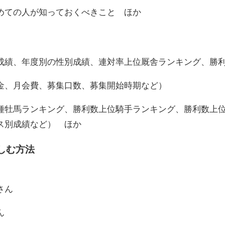
めての人が知っておくべきこと ほか
成績、年度別の性別成績、連対率上位厩舎ランキング、勝
金、月会費、募集口数、募集開始時期など）
種牡馬ランキング、勝利数上位騎手ランキング、勝利数上
ス別成績など） ほか
しむ方法
さん
ん