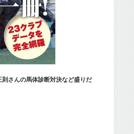
正則さんの馬体診断対決など盛りだ