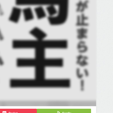
Pocket
Feedly