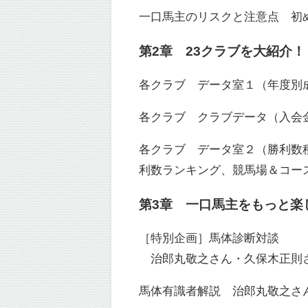
一口馬主のリスクと注意点 初
第2章 23クラブを大紹介！
各クラブ データ室１（年度別
各クラブ クラブデータ（入会
各クラブ データ室２（勝利数
利数ランキング、競馬場＆コー
第3章 一口馬主をもっと楽
［特別企画］馬体診断対談
治郎丸敬之さん・久保木正則
馬体有識者解説 治郎丸敬之さ