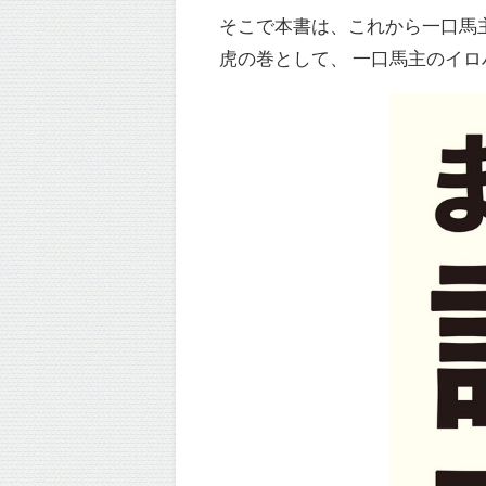
そこで本書は、これから一口馬
虎の巻として、 一口馬主のイ