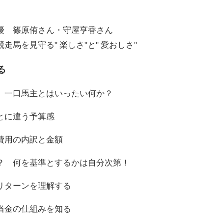
優 篠原侑さん・守屋亨香さん
馬を見守る" 楽しさ"と" 愛おしさ"
る
 一口馬主とはいったい何か？
とに違う予算感
費用の内訳と金額
？ 何を基準とするかは自分次第！
リターンを理解する
当金の仕組みを知る