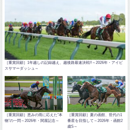
［重賞回顧］1年越しの記録越え、越後路最速決戦!!～2026年・アイビ
スサマーダッシュ～
［重賞回顧］恵みの雨に応えた“本
［重賞回顧］夏の函館、世代の1
物”の一閃～2026年・関屋記念～
番星を目指して～2026年・函館2
歳S～