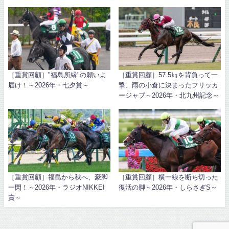
［重賞回顧］"福島所縁"の願いよ
［重賞回顧］57.5㎏を背負って一
届け！～2026年・七夕賞～
撃、雨の小倉に決まったフリッカ
ージャブ～2026年・北九州記念～
［重賞回顧］福島から秋へ、豪脚
［重賞回顧］横一線を断ち切った
一閃！～2026年・ラジオNIKKEI
復活の脚～2026年・しらさぎS～
賞～