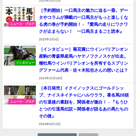
2025年3月21日
［予約開始］一口馬主の魅力に迫る一冊。デー
タやコラムが満載の一口馬主がもっと楽しくな
る虎の巻が予約開始！ - 『愛馬の走りにワクワ
ニュース・ブログ
クが止まらない！ 一口馬主まるごと読本』
2025年3月3日
［インタビュー］菊花賞にウインバリアシオン
産駒の青森県産馬ハヤテノフクノスケが出走。
種牡馬ウインバリアシオンを所有するスプリン
インタビュー
グファーム代表・佐々木拓也さんの想いとは？
2024年10月18日
［本日発売］イクイノックスにゴールドシッ
プ、ナイスネイチャにハルウララ。著名馬28頭
の引退後の素顔を、関係者が激白！ - 『もうひ
ニュース・ブログ
とつの引退馬伝説～関係者が語るあの馬たちの
その後』
2024年9月13日