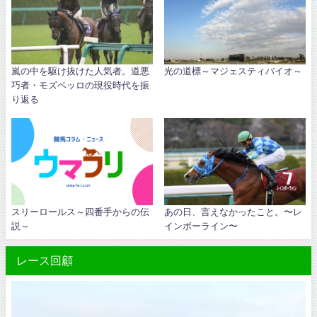
嵐の中を駆け抜けた人気者。道悪
光の道標～マジェスティバイオ～
巧者・モズベッロの現役時代を振
り返る
スリーロールス～四番手からの伝
あの日、言えなかったこと。〜レ
説～
インボーライン〜
レース回顧