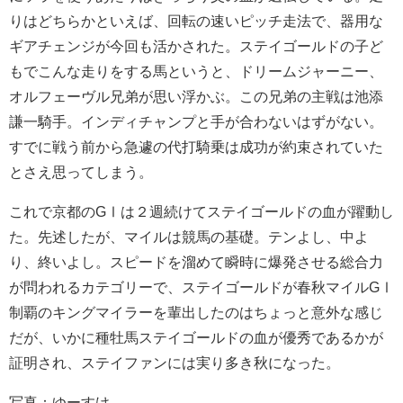
りはどちらかといえば、回転の速いピッチ走法で、器用な
ギアチェンジが今回も活かされた。ステイゴールドの子ど
もでこんな走りをする馬というと、ドリームジャーニー、
オルフェーヴル兄弟が思い浮かぶ。この兄弟の主戦は池添
謙一騎手。インディチャンプと手が合わないはずがない。
すでに戦う前から急遽の代打騎乗は成功が約束されていた
とさえ思ってしまう。
これで京都のGⅠは２週続けてステイゴールドの血が躍動し
た。先述したが、マイルは競馬の基礎。テンよし、中よ
り、終いよし。スピードを溜めて瞬時に爆発させる総合力
が問われるカテゴリーで、ステイゴールドが春秋マイルGⅠ
制覇のキングマイラーを輩出したのはちょっと意外な感じ
だが、いかに種牡馬ステイゴールドの血が優秀であるかが
証明され、ステイファンには実り多き秋になった。
写真：ゆーすけ