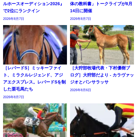
ルホースオーディション2026』
体の教科書」トークライブが8月
で2位にランクイン
14日に開催
2026年8月7日
2026年8月7日
［レパードS］ミッキーファイ
［大狩部牧場代表・下村優樹ブ
ト、ミラクルレジェンド、アジ
ログ］大狩部だより - カラヴァッ
アエクスプレス。レパードSを制
ジオとパンサラッサ
した栗毛馬たち
2026年8月6日
2026年8月7日