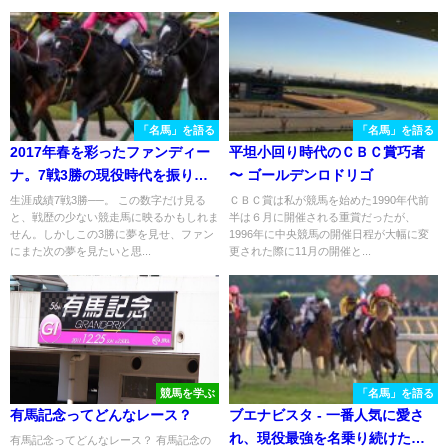
「名馬」を語る
「名馬」を語る
2017年春を彩ったファンディー
平坦小回り時代のＣＢＣ賞巧者
ナ。7戦3勝の現役時代を振り返
〜 ゴールデンロドリゴ
る。
生涯成績7戦3勝──。 この数字だけ見る
ＣＢＣ賞は私が競馬を始めた1990年代前
と、戦歴の少ない競走馬に映るかもしれま
半は６月に開催される重賞だったが、
せん。しかしこの3勝に夢を見せ、ファン
1996年に中央競馬の開催日程が大幅に変
にまた次の夢を見たいと思...
更された際に11月の開催と...
競馬を学ぶ
「名馬」を語る
有馬記念ってどんなレース？
ブエナビスタ - 一番人気に愛さ
れ、現役最強を名乗り続けた生
有馬記念ってどんなレース？ 有馬記念の