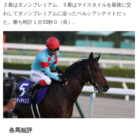
２着はダノンプレミアム、３着はマイスタイルを最後に交
わしてダノンプレミアムに迫ったペルシアンナイトだっ
た。勝ち時計１分33秒０（良）。
各馬短評