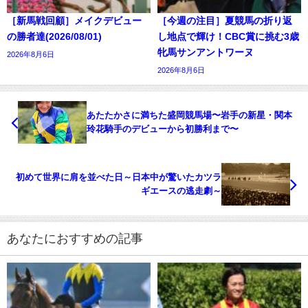
［新馬戦回顧］メイクデビュー
［今週の注目］夏競馬の折り返
の勝者達(2026/08/01)
し地点で輝け！CBC賞に挑む3歳
牝馬サンアントワーヌ
2026年8月6日
2026年8月6日
あたたかさに満ちた盛岡競馬場〜岩手の新星・関本
玲花騎手のデビューから初勝利まで〜
初めて世界に肩を並べた日～日本中が驚いたカツラ
ギエースの逃走劇～
あなたにおすすめの記事