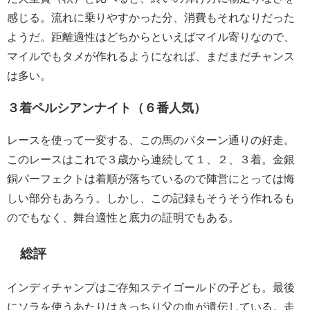
感じる。流れに乗りやすかった分、消費もそれなりだった
ようだ。距離適性はどちからといえばマイル寄りなので、
マイルでもタメが作れるようになれば、まだまだチャンス
は多い。
３着ペルシアンナイト（６番人気）
レースを使って一変する、この馬のパターン通りの好走。
このレースはこれで３歳から連続して１、２、３着。金銀
銅パーフェクトは着順が落ちているので陣営にとっては悔
しい部分もあろう。しかし、この記録もそうそう作れるも
のでもなく、舞台適性と底力の証明でもある。
総評
インディチャンプはご存知ステイゴールドの子ども。最後
にソラを使うあたりはきっちり父の血が遺伝している。走