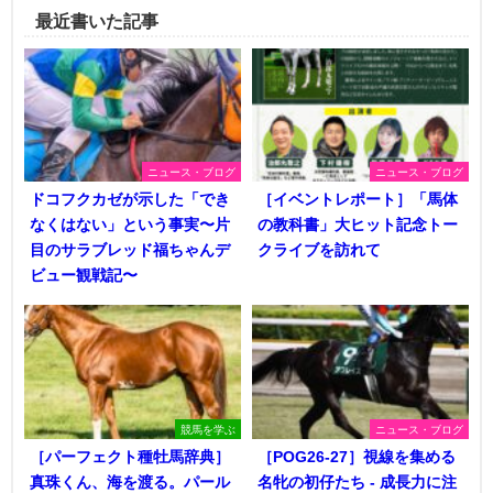
最近書いた記事
ニュース・ブログ
ニュース・ブログ
ドコフクカゼが示した「でき
［イベントレポート］「馬体
なくはない」という事実〜片
の教科書」大ヒット記念トー
目のサラブレッド福ちゃんデ
クライブを訪れて
ビュー観戦記〜
競馬を学ぶ
ニュース・ブログ
［パーフェクト種牡馬辞典］
［POG26-27］視線を集める
真珠くん、海を渡る。パール
名牝の初仔たち - 成長力に注