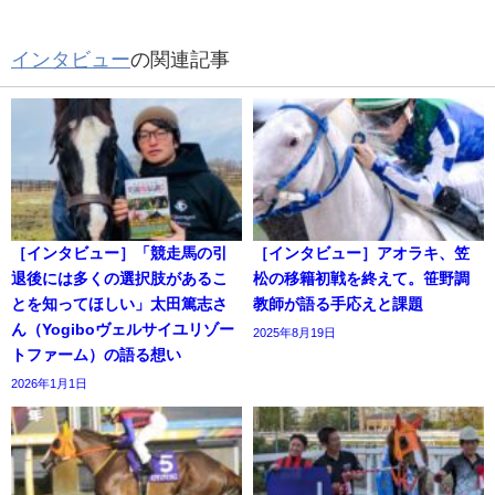
インタビュー
の関連記事
［インタビュー］「競走馬の引
［インタビュー］アオラキ、笠
退後には多くの選択肢があるこ
松の移籍初戦を終えて。笹野調
とを知ってほしい」太田篤志さ
教師が語る手応えと課題
ん（Yogiboヴェルサイユリゾー
2025年8月19日
トファーム）の語る想い
2026年1月1日