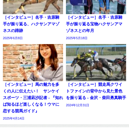
［インタビュー］名手・吉原騎
［インタビュー］名手・吉原騎
手が振り返る、ハクサンアマゾ
手が振り返る宝物ハクサンアマ
ネスの蹄跡
ゾネスとの年月
2025年6月8日
2025年5月18日
［インタビュー］馬の魅力を多
［インタビュー］競走馬クワイ
くの人に伝えたい！ サンケイ
トファインの背中から見た景色
スポーツ・三浦凪沙記者 - 『知れ
を振り返る - 金沢・柴田勇真騎手
ば知るほど楽しくなる！ウマに
2024年12月31日
恋する競馬ガイド』
2025年4月14日