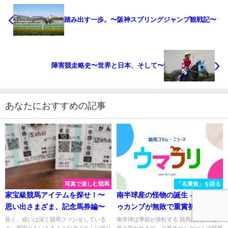
踏み出す一歩。〜阪神スプリングジャンプ観戦記〜
障害競走略史〜世界と日本、そして〜
あなたにおすすめの記事
写真で楽しむ競馬
「名勝負」を語る
家宝級競馬アイテムを探せ！〜
南半球産の怪物の誕生 - ロックド
思い出さまざま、記念馬券編〜
ゥカンブが無敗で重賞初勝利し
た2007年ラジオNIKKEI賞を振り
長く、或いは深く競馬ファンをしている
南半球は季節が逆転する 競馬は大人の娯
と、家宝ともいえるようなアイテムに巡り
楽と言われるが、小学生からゲームで競馬