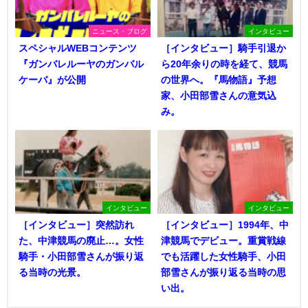
ニュース・ブログ
インタビュー
スペシャルWEBコンテンツ
［インタビュー］騎手引退か
『ガンバレルーヤのガンバル
ら20年余りの時を経て、競馬
ケーバ』が公開
の世界へ。『馬物語』予想
家、小田部雪さんの意気込
み。
インタビュー
インタビュー
［インタビュー］突然訪れ
［インタビュー］1994年、中
た、中津競馬の廃止…。女性
津競馬でデビュー。重賞戦線
騎手・小田部雪さんが振り返
でも活躍した女性騎手、小田
る当時の光景。
部雪さんが振り返る当時の思
い出。