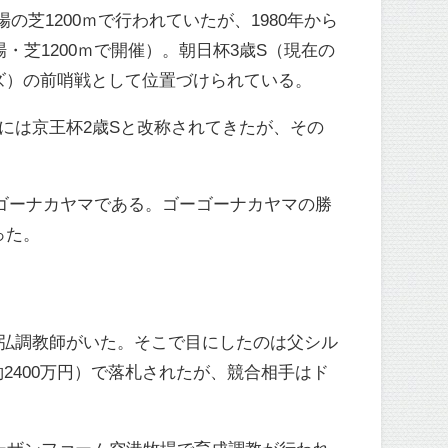
の芝1200ｍで行われていたが、1980年から
・芝1200ｍで開催）。朝日杯3歳S（現在の
ズ）の前哨戦として位置づけられている。
1年には京王杯2歳Sと改称されてきたが、その
ーゴーナカヤマである。ゴーゴーナカヤマの勝
った。
充弘調教師がいた。そこで目にしたのは父シル
2400万円）で落札されたが、競合相手はド