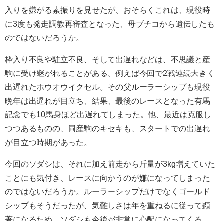
入りを嫌がる素振りを見せたが、おそらくこれは、現役時
に3度も発走調教再審査となった、母ブチコから遺伝したも
のではないだろうか。
枠入り不良や駐立不良、そして出遅れなどは、不思議と産
駒に受け継がれることがある。例えば今回で2戦連続大きく
出遅れたホウオウイクセル。その父ルーラーシップも現役
晩年は出遅れが目立ち、結果、最後のレースとなった有馬
記念でも10馬身ほど出遅れてしまった。他、最近は克服し
つつあるものの、同産駒のキセキも、スタートでの出遅れ
が目立つ時期があった。
今回のソダシは、それに加え前走から斤量が3kg増えていた
ことにも気付き、レースに向かうのが嫌になってしまった
のではないだろうか。ルーラーシップだけでなくゴールド
シップもそうだったが、気難しさは年を重ねるに従って顕
著になるため、ソダシも今後が非常に心配になってくる。