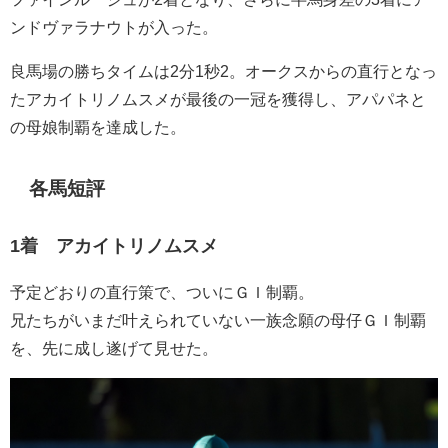
ンドヴァラナウトが入った。
良馬場の勝ちタイムは2分1秒2。オークスからの直行となっ
たアカイトリノムスメが最後の一冠を獲得し、アパパネと
の母娘制覇を達成した。
各馬短評
1着 アカイトリノムスメ
予定どおりの直行策で、ついにＧＩ制覇。
兄たちがいまだ叶えられていない一族念願の母仔ＧＩ制覇
を、先に成し遂げて見せた。