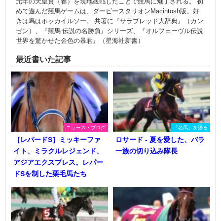
元年の天皇賞（春）を現地観戦したことで競馬に魅了される。 初
めて遊んだ競馬ゲームは、ダービースタリオンMacintosh版。好
きは馬はホッカイルソー。 共著に『サラブレッド大辞典』（カン
ゼン）、『競馬 伝説の名勝負』シリーズ、『オルフェーヴル伝説
世界を驚かせた金色の暴君』（星海社新書）
最近書いた記事
ニュース・ブログ
「名馬」を語る
［レパードS］ミッキーファ
ロサード - 夏を愛した、バラ
イト、ミラクルレジェンド、
一族の切り込み隊長
アジアエクスプレス。レパー
ドSを制した栗毛馬たち