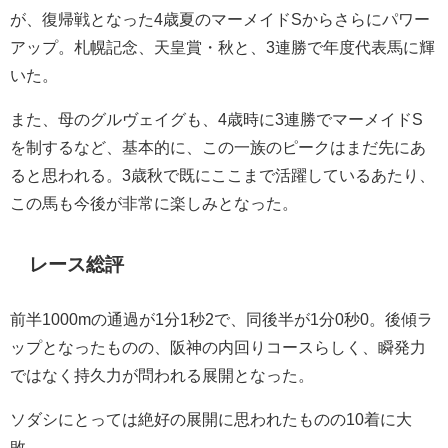
が、復帰戦となった4歳夏のマーメイドSからさらにパワー
アップ。札幌記念、天皇賞・秋と、3連勝で年度代表馬に輝
いた。
また、母のグルヴェイグも、4歳時に3連勝でマーメイドS
を制するなど、基本的に、この一族のピークはまだ先にあ
ると思われる。3歳秋で既にここまで活躍しているあたり、
この馬も今後が非常に楽しみとなった。
レース総評
前半1000mの通過が1分1秒2で、同後半が1分0秒0。後傾ラ
ップとなったものの、阪神の内回りコースらしく、瞬発力
ではなく持久力が問われる展開となった。
ソダシにとっては絶好の展開に思われたものの10着に大
敗。