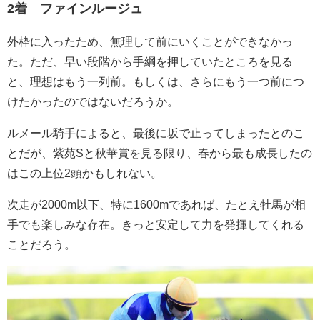
2着 ファインルージュ
外枠に入ったため、無理して前にいくことができなかっ
た。ただ、早い段階から手綱を押していたところを見る
と、理想はもう一列前。もしくは、さらにもう一つ前につ
けたかったのではないだろうか。
ルメール騎手によると、最後に坂で止ってしまったとのこ
とだが、紫苑Sと秋華賞を見る限り、春から最も成長したの
はこの上位2頭かもしれない。
次走が2000m以下、特に1600mであれば、たとえ牡馬が相
手でも楽しみな存在。きっと安定して力を発揮してくれる
ことだろう。