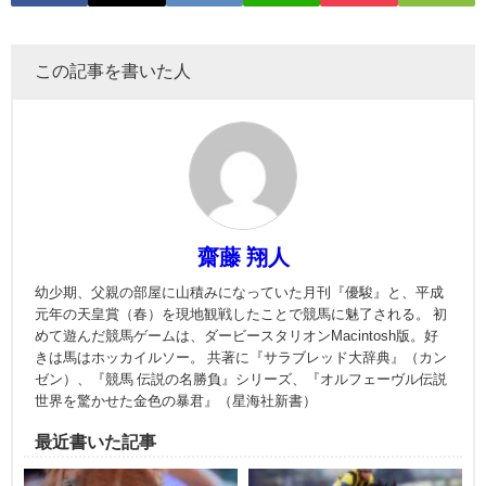
この記事を書いた人
齋藤 翔人
幼少期、父親の部屋に山積みになっていた月刊『優駿』と、平成
元年の天皇賞（春）を現地観戦したことで競馬に魅了される。 初
めて遊んだ競馬ゲームは、ダービースタリオンMacintosh版。好
きは馬はホッカイルソー。 共著に『サラブレッド大辞典』（カン
ゼン）、『競馬 伝説の名勝負』シリーズ、『オルフェーヴル伝説
世界を驚かせた金色の暴君』（星海社新書）
最近書いた記事