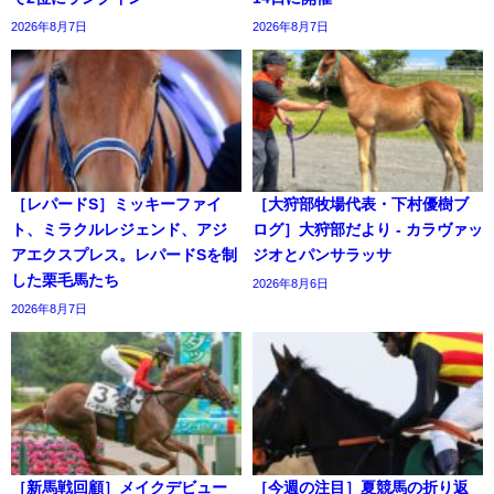
2026年8月7日
2026年8月7日
［レパードS］ミッキーファイ
［大狩部牧場代表・下村優樹ブ
ト、ミラクルレジェンド、アジ
ログ］大狩部だより - カラヴァッ
アエクスプレス。レパードSを制
ジオとパンサラッサ
した栗毛馬たち
2026年8月6日
2026年8月7日
［新馬戦回顧］メイクデビュー
［今週の注目］夏競馬の折り返