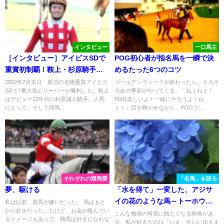
インタビュー
一口馬主
［インタビュー］アイビスSDで
POG初心者が指名馬を一瞬で決
重賞初制覇！鞍上・杉原騎手の
めるたった6つのコツ
語る、ビリーバーやミルファー
2022年7月末日、新潟の名物重賞アイビス
ゴールデンウィークが終わったら、そろそ
SDで7番人気ビリーバーが勝利した。鞍上
ろあの季節がやってくる。「ねぇねぇ！
ムへの想い。
はデビュー12年目の杉原誠人騎手。人馬
POG楽しいよ！一緒にやろうよ！ね
にとって、そして同馬...
ぇ！」目を輝かせながら、POGフ...
それぞれの競馬愛
「名馬」を語る
夢、駆ける
「水を得て」一変した、アジサ
イの花のような馬～トーホウシ
私は以前、競馬が嫌いだった。 馬はもと
から好きだった。だけど、お金が絡んでい
ャイン
こんな梅雨の時期に観たくなる映画があ
るイメージもあって、競馬は好きになれな
る。私が好きなのは『いま、会いにゆきま