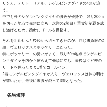
リンカ、テリトーリアル、シゲルピンクダイヤの4頭が追
う。
中でも外のシゲルピンクダイヤの脚色が優勢で、残り200m
を切った地点で先頭に立ち、念願の2勝目と重賞初制覇を成
し遂げるため、懸命にゴールを目指す。
それを阻止せんと後続から迫ってきたのが、同じ勝負服の2
頭、ヴェロックスとボッケリーニだった。
特にボッケリーニの勢いがよく、残り50m地点でシゲルピ
ンクダイヤを内から捕らえて先頭に立ち、最後はクビ差の
リードを保ったまま1着でゴールイン。
2着にシゲルピンクダイヤが入り、ヴェロックスは休み明け
が響いたか、最後に末脚が鈍って3着となった。
各馬短評