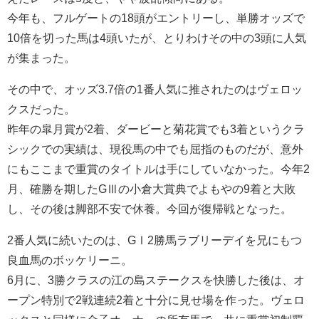
今年も、フルゲートの18頭がエントリーし、単勝オッズで
10倍を切った馬は4頭いたが、とりわけその中の3頭に人気
が集まった。
その中で、オッズ3.7倍の1番人気に推されたのはヴェロッ
クスだった。
昨年の皐月賞が2着、ダービーと菊花賞でも3着というクラ
シックでの実績は、現役馬の中でも屈指のものだが、意外
にもここまで重賞のタイトルは手にしていなかった。今年2
月、確勝を期したGⅢの小倉大賞典でよもやの9着と大敗
し、その後は脚部不安で休養。今回が復帰戦となった。
2番人気に続いたのは、GⅠ2勝馬ラブリーデイを兄にもつ
良血馬のボッケリーニ。
6月に、3勝クラスの江の島ステークスを快勝した後は、オ
ープン特別で2戦連続2着と十分に見せ場を作った。ヴェロ