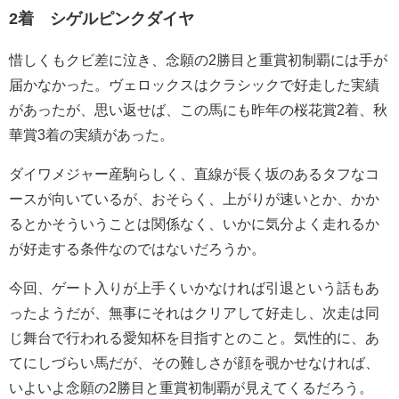
2着 シゲルピンクダイヤ
惜しくもクビ差に泣き、念願の2勝目と重賞初制覇には手が
届かなかった。ヴェロックスはクラシックで好走した実績
があったが、思い返せば、この馬にも昨年の桜花賞2着、秋
華賞3着の実績があった。
ダイワメジャー産駒らしく、直線が長く坂のあるタフなコ
ースが向いているが、おそらく、上がりが速いとか、かか
るとかそういうことは関係なく、いかに気分よく走れるか
が好走する条件なのではないだろうか。
今回、ゲート入りが上手くいかなければ引退という話もあ
ったようだが、無事にそれはクリアして好走し、次走は同
じ舞台で行われる愛知杯を目指すとのこと。気性的に、あ
てにしづらい馬だが、その難しさが顔を覗かせなければ、
いよいよ念願の2勝目と重賞初制覇が見えてくるだろう。