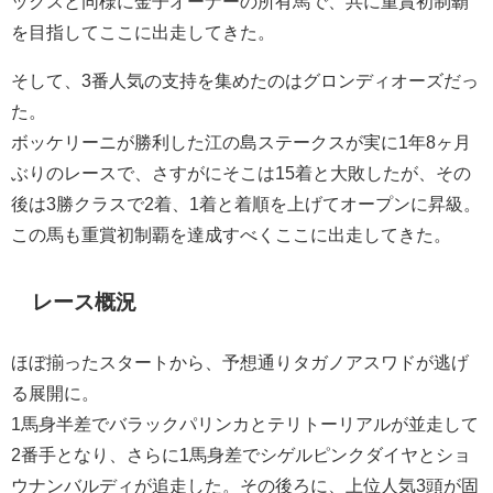
ックスと同様に金子オーナーの所有馬で、共に重賞初制覇
を目指してここに出走してきた。
そして、3番人気の支持を集めたのはグロンディオーズだっ
た。
ボッケリーニが勝利した江の島ステークスが実に1年8ヶ月
ぶりのレースで、さすがにそこは15着と大敗したが、その
後は3勝クラスで2着、1着と着順を上げてオープンに昇級。
この馬も重賞初制覇を達成すべくここに出走してきた。
レース概況
ほぼ揃ったスタートから、予想通りタガノアスワドが逃げ
る展開に。
1馬身半差でバラックパリンカとテリトーリアルが並走して
2番手となり、さらに1馬身差でシゲルピンクダイヤとショ
ウナンバルディが追走した。その後ろに、上位人気3頭が固