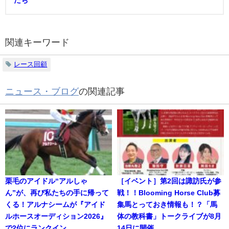
関連キーワード
レース回顧
ニュース・ブログ
の関連記事
栗毛のアイドル“アルしゃ
［イベント］第2回は諏訪氏が参
ん”が、再び私たちの手に帰って
戦！！Blooming Horse Club募
くる！アルナシームが『アイド
集馬とっておき情報も！？「馬
ルホースオーディション2026』
体の教科書」トークライブが8月
で2位にランクイン
14日に開催