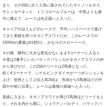
まり、その3頭に次ぐ人気に推されていたサトノソルタス、
サトノガーネット、トリコロールブルーは、中団よりも後
方に構えて、レースは向正面へと入った。
キャリアのほとんどのレースで、平均～ハイペースで逃げ
てきた実績を持つタガノアスワドだが、このレースでの
1000mの通過は61秒5と、かなりのスローペース。
その後、隊列に大きな変化がないまま3コーナーに入ると、
今度は2番手にいたバラックパリンカがタガノアスワドの外
から並びかけ、この2頭のリードは2馬身となった。
続く4コーナーで、シゲルピンクダイヤが一つポジションを
上げ、依然として上位人気3頭は、先頭から5馬身ほどの中
団やや前に位置し、レースは最後の直線へと入った。
直線に入ると、タガノアスワドが再び1馬身ほどリードをと
り、それを内から順に、ショウナンバルディ、バラックパ