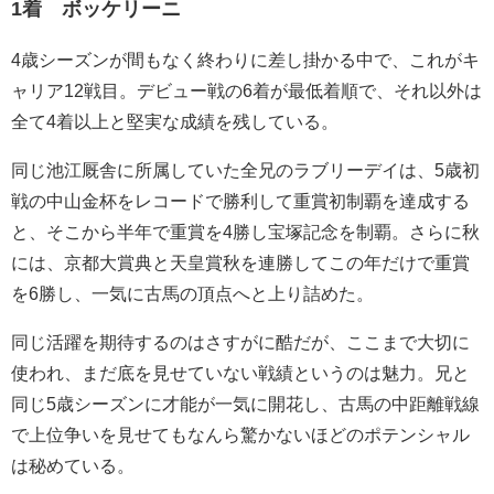
1着 ボッケリーニ
4歳シーズンが間もなく終わりに差し掛かる中で、これがキ
ャリア12戦目。デビュー戦の6着が最低着順で、それ以外は
全て4着以上と堅実な成績を残している。
同じ池江厩舎に所属していた全兄のラブリーデイは、5歳初
戦の中山金杯をレコードで勝利して重賞初制覇を達成する
と、そこから半年で重賞を4勝し宝塚記念を制覇。さらに秋
には、京都大賞典と天皇賞秋を連勝してこの年だけで重賞
を6勝し、一気に古馬の頂点へと上り詰めた。
同じ活躍を期待するのはさすがに酷だが、ここまで大切に
使われ、まだ底を見せていない戦績というのは魅力。兄と
同じ5歳シーズンに才能が一気に開花し、古馬の中距離戦線
で上位争いを見せてもなんら驚かないほどのポテンシャル
は秘めている。