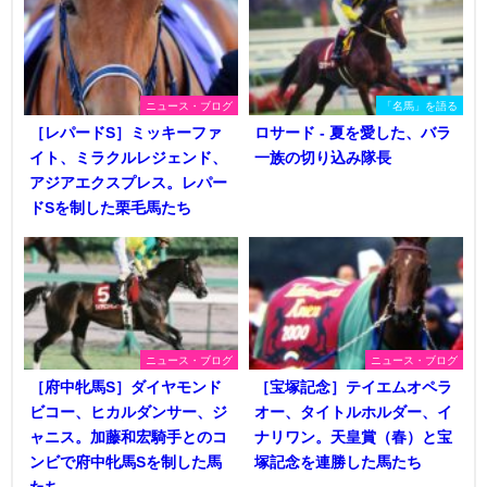
ニュース・ブログ
「名馬」を語る
［レパードS］ミッキーファ
ロサード - 夏を愛した、バラ
イト、ミラクルレジェンド、
一族の切り込み隊長
アジアエクスプレス。レパー
ドSを制した栗毛馬たち
ニュース・ブログ
ニュース・ブログ
［府中牝馬S］ダイヤモンド
［宝塚記念］テイエムオペラ
ビコー、ヒカルダンサー、ジ
オー、タイトルホルダー、イ
ャニス。加藤和宏騎手とのコ
ナリワン。天皇賞（春）と宝
ンビで府中牝馬Sを制した馬
塚記念を連勝した馬たち
たち