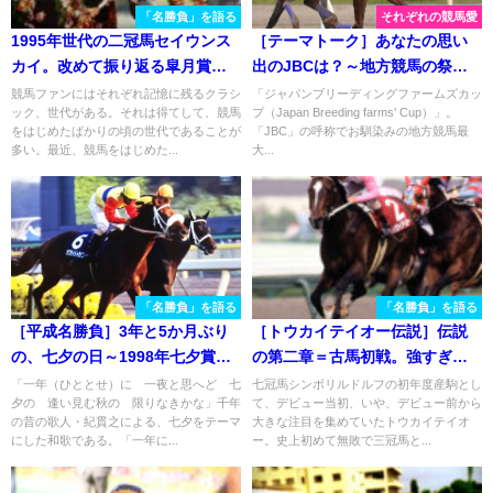
「名勝負」を語る
それぞれの競馬愛
1995年世代の二冠馬セイウンス
［テーマトーク］あなたの思い
カイ。改めて振り返る皐月賞、
出のJBCは？～地方競馬の祭
残り600m12.6の意味。
典、その記憶～
競馬ファンにはそれぞれ記憶に残るクラシ
「ジャパンブリーディングファームズカッ
ック、世代がある。それは得てして、競馬
プ（Japan Breeding farms' Cup）」。
をはじめたばかりの頃の世代であることが
「JBC」の呼称でお馴染みの地方競馬最
多い。最近、競馬をはじめた...
大...
「名勝負」を語る
「名勝負」を語る
［平成名勝負］3年と5か月ぶり
［トウカイテイオー伝説］伝説
の、七夕の日～1998年七夕賞・
の第二章＝古馬初戦。強すぎた
オフサイドトラップ～
内容と「落とし穴」。1992年・
「一年（ひととせ）に 一夜と思へど 七
七冠馬シンボリルドルフの初年度産駒とし
夕の 逢い見む秋の 限りなきかな」千年
て、デビュー当初、いや、デビュー前から
産経大阪杯を振り返る
の昔の歌人・紀貫之による、七夕をテーマ
大きな注目を集めていたトウカイテイオ
にした和歌である。「一年に...
ー。史上初めて無敗で三冠馬と...