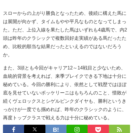
スローからの上がり勝負となったため、後続に構えた馬に
は展開が向かず、タイムもやや平凡なものとなってしまっ
た。ただ、上位入線を果たした馬はいずれも4歳馬で、内2
頭は昨年のクラシックで複数回好走実績がある馬だったた
め、比較的順当な結果だったといえるのではないだろう
か。
また、3頭とも今回がキャリア12～14戦目と少ないため、
血統的背景を考えれば、来季ブレイクできる下地は十分に
秘めている。今回の勝利により、依然として戦歴ではほぼ
底を見せていないボッケリーニはもちろんのこと、惜敗が
続くヴェロックスとシゲルピンクダイヤも、勝利というき
っかけが一度でも掴めれば、昨年のクラシックのように、
再度トップクラスで戦える力は十分に秘めている。