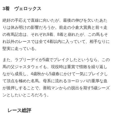
3着 ヴェロックス
絶好の手応えで直線に向いたが、最後の伸びを欠いたあた
りは休み明けの影響だろうか。前走の小倉大賞典と前々走
の有馬記念は、それぞれ9着、8着と崩れたが、この馬もそ
れ以外のレースでは全て4着以内に入っていて、相手なりに
堅実に走っている。
また、ラブリーデイが5歳でブレイクしたというなら、この
馬の父ジャスタウェイも、現役時は重賞で惜敗を繰り返し
ながら成長し、4歳秋から5歳春にかけて一気にブレイクし
て頂点を極めた名馬。母系に流れるヨーロッパの重厚な血
が後押しすることで、善戦マンからの脱出を期す5歳シーズ
ンとしたいところだろう。
レース総評