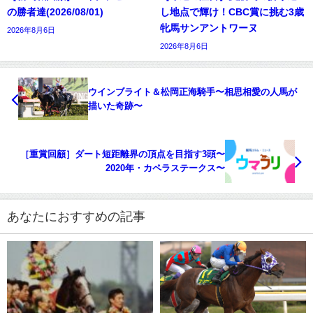
の勝者達(2026/08/01)
し地点で輝け！CBC賞に挑む3歳
牝馬サンアントワーヌ
2026年8月6日
2026年8月6日
ウインブライト＆松岡正海騎手〜相思相愛の人馬が
描いた奇跡〜
［重賞回顧］ダート短距離界の頂点を目指す3頭〜
2020年・カペラステークス〜
あなたにおすすめの記事