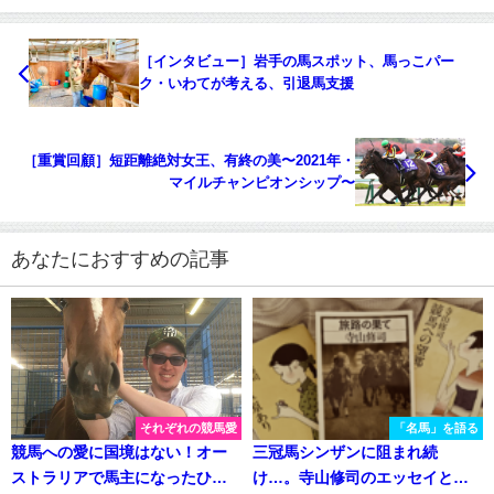
［インタビュー］岩手の馬スポット、馬っこパー
ク・いわてが考える、引退馬支援
［重賞回顧］短距離絶対女王、有終の美〜2021年・
マイルチャンピオンシップ〜
あなたにおすすめの記事
それぞれの競馬愛
「名馬」を語る
競馬への愛に国境はない！オー
三冠馬シンザンに阻まれ続
ストラリアで馬主になったひと
け…。寺山修司のエッセイと振