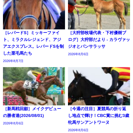
［レパードS］ミッキーファイ
［大狩部牧場代表・下村優樹ブ
ト、ミラクルレジェンド、アジ
ログ］大狩部だより - カラヴァッ
アエクスプレス。レパードSを制
ジオとパンサラッサ
した栗毛馬たち
2026年8月6日
2026年8月7日
［新馬戦回顧］メイクデビュー
［今週の注目］夏競馬の折り返
の勝者達(2026/08/01)
し地点で輝け！CBC賞に挑む3歳
牝馬サンアントワーヌ
2026年8月6日
2026年8月6日