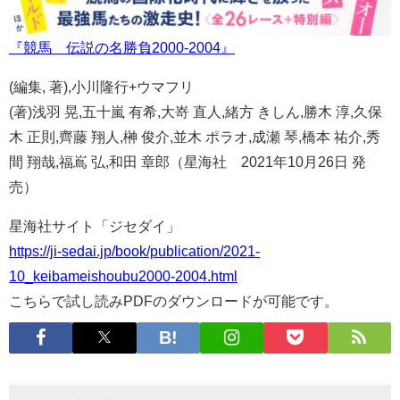
『競馬 伝説の名勝負2000-2004』
(編集, 著),小川隆行+ウマフリ
(著)浅羽 晃,五十嵐 有希,大嵜 直人,緒方 きしん,勝木 淳,久保
木 正則,齊藤 翔人,榊 俊介,並木 ポラオ,成瀬 琴,橋本 祐介,秀
間 翔哉,福嶌 弘,和田 章郎（星海社 2021年10月26日 発
売）
星海社サイト「ジセダイ」
https://ji-sedai.jp/book/publication/2021-
10_keibameishoubu2000-2004.html
こちらで試し読みPDFのダウンロードが可能です。