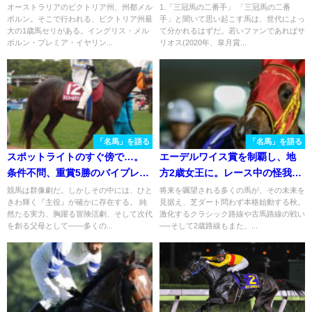
りの若き青年のお話
り返る「元祖二番手」ウメノチ
オーストラリアのビクトリア州、州都メル
1.「三冠馬の二番手」 「三冠馬の二番
ボルン。そこで行われる、ビクトリア州最
手」と聞いて思い起こす馬は、世代によっ
カラの馬生
大の1歳馬セリがある。イングリス・メル
て分かれるはずだ。若いファンであればサ
ボルン・プレミア・イヤリン...
リオス(2020年、皐月賞...
「名馬」を語る
「名馬」を語る
スポットライトのすぐ傍で…。
エーデルワイス賞を制覇し、地
条件不問、重賞5勝のバイプレイ
方2歳女王に。レース中の怪我で
ヤー、マイソールサウンドの走
この世を去った悲運の実力派、
競馬は群像劇だ。しかしその中には、ひと
将来を嘱望される多くの馬が、その未来を
きわ輝く『主役』が確かに存在する。 純
見据え、芝ダート問わず本格始動する秋。
りを振り返る
アークヴィグラスの思い出
然たる実力、胸躍る冒険活劇、そして次代
激化するクラシック路線や古馬路線の戦い
を創る父母として――多くの...
──そして2歳路線もまた、...