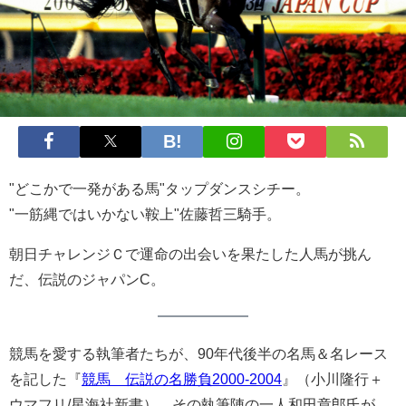
"どこかで一発がある馬"タップダンスシチー。
"一筋縄ではいかない鞍上"佐藤哲三騎手。
朝日チャレンジＣで運命の出会いを果たした人馬が挑ん
だ、伝説のジャパンC。
競馬を愛する執筆者たちが、90年代後半の名馬＆名レース
を記した『
競馬 伝説の名勝負2000-2004
』（小川隆行＋
ウマフリ/星海社新書）。その執筆陣の一人和田章郎氏が、