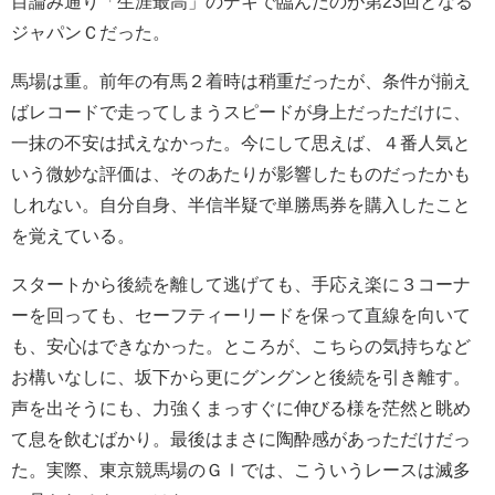
目論み通り「生涯最高」のデキで臨んだのが第23回となる
ジャパンＣだった。
馬場は重。前年の有馬２着時は稍重だったが、条件が揃え
ばレコードで走ってしまうスピードが身上だっただけに、
一抹の不安は拭えなかった。今にして思えば、４番人気と
いう微妙な評価は、そのあたりが影響したものだったかも
しれない。自分自身、半信半疑で単勝馬券を購入したこと
を覚えている。
スタートから後続を離して逃げても、手応え楽に３コーナ
ーを回っても、セーフティーリードを保って直線を向いて
も、安心はできなかった。ところが、こちらの気持ちなど
お構いなしに、坂下から更にグングンと後続を引き離す。
声を出そうにも、力強くまっすぐに伸びる様を茫然と眺め
て息を飲むばかり。最後はまさに陶酔感があっただけだっ
た。実際、東京競馬場のＧⅠでは、こういうレースは滅多