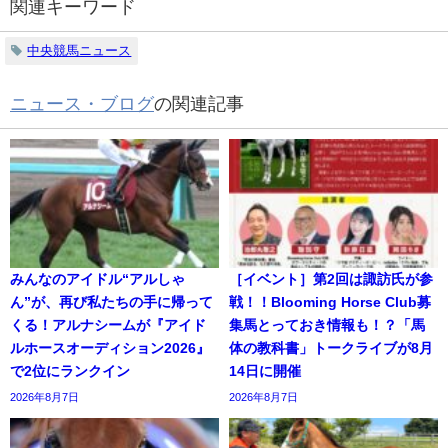
関連キーワード
中央競馬ニュース
ニュース・ブログ
の関連記事
みんなのアイドル“アルしゃ
［イベント］第2回は諏訪氏が参
ん”が、再び私たちの手に帰って
戦！！Blooming Horse Club募
くる！アルナシームが『アイド
集馬とっておき情報も！？「馬
ルホースオーディション2026』
体の教科書」トークライブが8月
で2位にランクイン
14日に開催
2026年8月7日
2026年8月7日