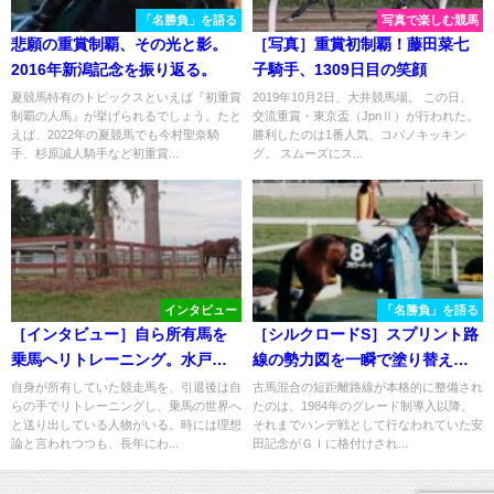
「名勝負」を語る
写真で楽しむ競馬
悲願の重賞制覇、その光と影。
［写真］重賞初制覇！藤田菜七
2016年新潟記念を振り返る。
子騎手、1309日目の笑顔
夏競馬特有のトピックスといえば『初重賞
2019年10月2日、大井競馬場。 この日、
制覇の人馬』が挙げられるでしょう。たと
交流重賞・東京盃（JpnⅡ）が行われた。
えば、2022年の夏競馬でも今村聖奈騎
勝利したのは1番人気、コパノキッキン
手、杉原誠人騎手など初重賞...
グ。 スムーズにス...
インタビュー
「名勝負」を語る
［インタビュー］自ら所有馬を
［シルクロードS］スプリント路
乗馬へリトレーニング。水戸乗
線の勢力図を一瞬で塗り替え
馬クラブ・谷正之さんの抱く想
た、一輪の花 - 1996年・フラワ
自身が所有していた競走馬を、引退後は自
古馬混合の短距離路線が本格的に整備され
らの手でリトレーニングし、乗馬の世界へ
たのは、1984年のグレード制導入以降。
い。
ーパーク
と送り出している人物がいる。時には理想
それまでハンデ戦として行なわれていた安
論と言われつつも、長年にわ...
田記念がＧＩに格付けされ...