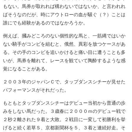
もない。馬券が取れれば構わないではないか、と言われれ
ばそうなのだが、時にアウトローの血が騒ぐ（？）ことは
誰にでも経験があるのではなかろうか。
例えば、摑みどころのない個性的な馬と、一筋縄ではいか
ない騎手がコンビを組むと、俄然、異彩を放つケースがあ
る。その手のコンビを追いかけると痛い目に遭うことも多
いが、馬券を離れて、レースを観ていて陶酔するような感
覚になることがある。
２００３年のジャパンＣで、タップダンスシチーが見せた
パフォーマンスがそれだった。
もともとタップダンスシチーはデビュー当初から普通の歩
みをしない馬だった。３歳春に２０００ｍのデビュー戦で
２秒２離された９着と大敗。２戦目に一変して初勝利を挙
げると続く若草Ｓ、京都新聞杯を５、３着と連続好走。そ