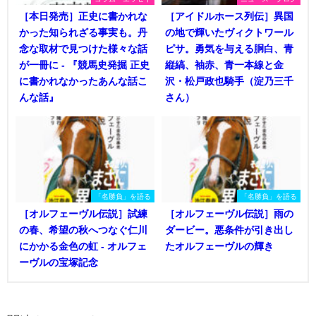
［本日発売］正史に書かれな
［アイドルホース列伝］異国
かった知られざる事実も。丹
の地で輝いたヴィクトワール
念な取材で見つけた様々な話
ピサ。勇気を与える胴白、青
が一冊に - 『競馬史発掘 正史
縦縞、袖赤、青一本線と金
に書かれなかったあんな話こ
沢・松戸政也騎手（淀乃三千
んな話』
さん）
「名勝負」を語る
「名勝負」を語る
［オルフェーヴル伝説］試練
［オルフェーヴル伝説］雨の
の春、希望の秋へつなぐ仁川
ダービー。悪条件が引き出し
にかかる金色の虹 - オルフェ
たオルフェーヴルの輝き
ーヴルの宝塚記念