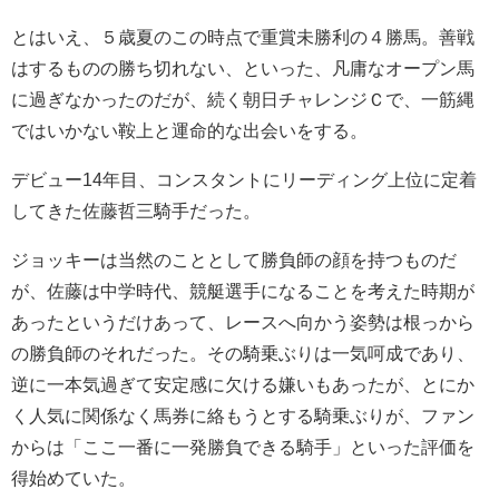
とはいえ、５歳夏のこの時点で重賞未勝利の４勝馬。善戦
はするものの勝ち切れない、といった、凡庸なオープン馬
に過ぎなかったのだが、続く朝日チャレンジＣで、一筋縄
ではいかない鞍上と運命的な出会いをする。
デビュー14年目、コンスタントにリーディング上位に定着
してきた佐藤哲三騎手だった。
ジョッキーは当然のこととして勝負師の顔を持つものだ
が、佐藤は中学時代、競艇選手になることを考えた時期が
あったというだけあって、レースへ向かう姿勢は根っから
の勝負師のそれだった。その騎乗ぶりは一気呵成であり、
逆に一本気過ぎて安定感に欠ける嫌いもあったが、とにか
く人気に関係なく馬券に絡もうとする騎乗ぶりが、ファン
からは「ここ一番に一発勝負できる騎手」といった評価を
得始めていた。