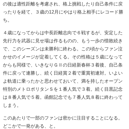
の後は適性距離を考慮され、格上挑戦したり自己条件に戻
ったりを経て、３歳の12月にやはり格上相手にレコード勝
ち。
４歳になってからは中長距離志向で６戦するが、安定した
先行力を武器に見せ場は作るものの、もう一歩の惜敗続き
で、このシーズンは未勝利に終わる。この頃からファン泣
かせのイメージが定着してくる。その性格は５歳になって
からも同様で、いきなりＧⅡの日経新春杯３着後、自己条
件に戻って連勝し、続く日経賞２着で重賞初連対。いよい
よ軌道に乗ったかと思わせておいて、満を持したオープン
特別のメトロポリタンＳを１番人気で３着。続く目黒記念
は８番人気で５着。函館記念でも７番人気８着に終わって
しまう。
このあたりで一部のファンは密かに注目することになる。
どこかで一発がある、と。