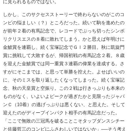
に見られるものではない。
しかし、このサクセスストーリーで終わらないのがこのコ
ンビの悩ましい（？）ところだった。続いて駒を進めたの
が前年２着の有馬記念で、レコードでぶっち切ったシンボ
リクリスエスの８着に敗れてしまう。かと思えば年明けに
金鯱賞を連覇し、続く宝塚記念でＧⅠ２勝目。秋に凱旋門
賞に挑戦して大敗するが、帰国初戦の有馬記念２着。８歳
を迎えた金鯱賞では同一重賞３連覇の偉業を達成する。さ
すがにそこまでは、と思って単勝を控えた。よせばいいの
に、そのミスを取り返したくなってしまった。続く宝塚記
念、秋の天皇賞と空振り。この２戦は行きっぷりも本来の
ものがなく、いよいよピークが過ぎたかと見限ったジャパ
ンＣ（10着）の逃げっぷりは悪くない、と思えた。そして
迎えたのがディープインパクト相手の有馬記念だった。
「ここで無敗の三冠馬を破ることこそタップダンスシチー
と佐藤哲三のコンビにふさわしいではないか」──そう考え