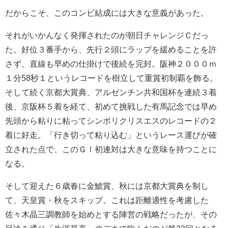
だからこそ、このコンビ結成には大きな意義があった。
それがいかんなく発揮されたのが朝日チャレンジＣだっ
た。好位３番手から、先行２頭にラップを緩めることを許
さず、直線も早めの仕掛けで後続を完封。阪神２０００ｍ
１分58秒１というレコードを樹立して重賞初制覇を飾る。
そして続く京都大賞典、アルゼンチン共和国杯を連続３着
後、京阪杯５着を経て、初めて挑戦した有馬記念では早め
先頭から粘りに粘ってシンボリクリスエスのレコードの２
着に好走。「行き切って粘り込む」というレース運びが確
立された点で、このＧⅠ初連対は大きな意味を持つことに
なる。
そして迎えた６歳春に金鯱賞、秋には京都大賞典を制し
て、天皇賞・秋をスキップ。これは距離適性を考慮した
佐々木晶三調教師を始めとする陣営の戦略だったが、その