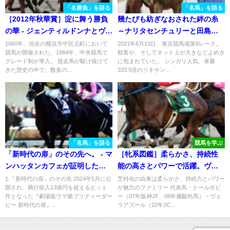
「名勝負」を語る
「名馬」を語る
［2012年秋華賞］淀に舞う勝負
幾たびも紡ぎなおされた絆の糸
の華 - ジェンティルドンナとヴィ
～ナリタセンチュリーと田島裕
ルシーナ
和騎手〜
1860年、現在の横浜市中区元町において
2021年6月13日、東京競馬場第9レース。
競馬が開催された。1984年、中央競馬で
観客が、そしてネット上が大きなどよめき
グレード制が導入。 競走馬が駆け抜けて
に包まれていた。 シンガリ人気、単勝
きた歴史の中で、数多の...
333.5倍のリキサン...
「名馬」を語る
競馬を学ぶ
「新時代の扉」のその先へ。 - マ
［牝系図鑑］柔らかさ、持続性
ンハッタンカフェが証明した世
能の高さとパワーで活躍。ヴェ
代交代
ラアズールやアヴェンチュラを
1.「新時代の扉」のその先 2024年5月に公
芝特化の由来は柔らかさ、持続力とパワー
開され、興行収入13億円を超えるヒット
が魅力のファミリー 代表馬・トールポピ
輩出したムーンインディゴ牝
作となった『劇場版ウマ娘プリティーダー
ー（07年阪神JF、08年優駿牝馬）・ヴェ
系。
ビー 新時代の扉』...
ラアズール（22年JC...