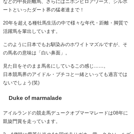
などの中長距離馬、さらにはニホンピロアワーズ、シルポ
ートといったダート界の猛者達まで！
20年を超える種牡馬生活の中で様々な年代・距離・脚質で
活躍馬を輩出しています。
このように日本でもお馴染みのホワイトマズルですが、そ
の馬名の意味は「白い鼻面」。
見た目をそのまま馬名にしているこの感じ……。
日本競馬界のアイドル・ブチコと一緒といっても過言では
ないでしょう(笑)
Duke of marmalade
アイルランドの競走馬デュークオブマーマレードは08年に
凱旋門賞を走っています。