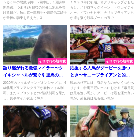
に際して
ーソニックらを輩出した牝系の
うるう年の悪戯 例年、2回中山、1回阪神
１９９０年代初頭。オグリキャップがもた
開幕週、つまり2月最後の開催は別れを告
らし、メジロマックイーン、トウカイテイ
祖となった外国馬、スキーパラ
げる日だ。秋山真一郎騎手や川島信二騎手
オー、ビワハヤヒデ、ナリタブライアンら
ダイス。
が最後の騎乗を終えた。3...
が襷を繋ぐ競馬ブームの裏で...
それぞれの競馬愛
それぞれの競馬愛
語り継がれる最強マイラー〜タ
応援する人馬がダービーを勝つ
イキシャトルが繋ぐ引退馬の支
とき〜サニーブライアンと的中
援〜
馬券〜
2020年のマイルチャンピオンシップは、4
競馬の格言には、有名なものがいくつかあ
歳牝馬グランアレグリアが春秋マイル制
ります。牡馬三冠レースにおける「皐月賞
覇、またスプリントとの2階級制覇を果た
は最も速い馬が、ダービーは最も運の良い
し、見事マイル女王に輝き...
馬が、菊花賞は最も強い馬が...