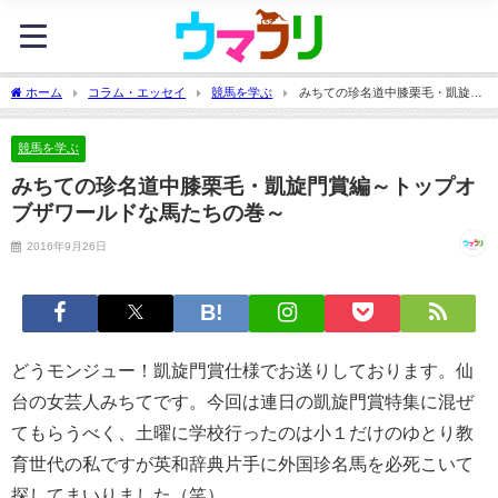
ホーム
コラム・エッセイ
競馬を学ぶ
みちての珍名道中膝栗毛・凱旋門
賞編～トップオブザワールドな馬たちの巻～
競馬を学ぶ
みちての珍名道中膝栗毛・凱旋門賞編～トップオ
ブザワールドな馬たちの巻～
2016年9月26日
どうモンジュー！凱旋門賞仕様でお送りしております。仙
台の女芸人みちてです。今回は連日の凱旋門賞特集に混ぜ
てもらうべく、土曜に学校行ったのは小１だけのゆとり教
育世代の私ですが英和辞典片手に外国珍名馬を必死こいて
探してまいりました（笑）