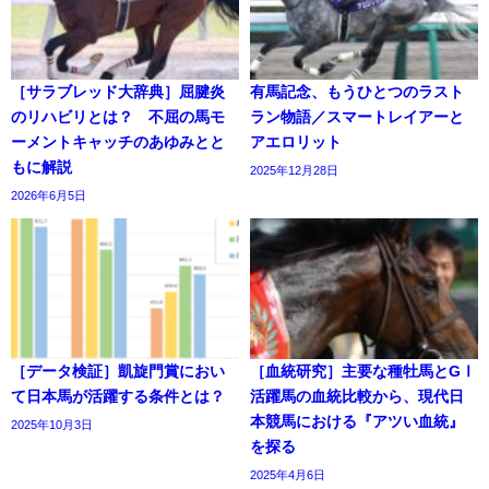
［サラブレッド大辞典］屈腱炎
有馬記念、もうひとつのラスト
のリハビリとは？ 不屈の馬モ
ラン物語／スマートレイアーと
ーメントキャッチのあゆみとと
アエロリット
もに解説
2025年12月28日
2026年6月5日
［データ検証］凱旋門賞におい
［血統研究］主要な種牡馬とGⅠ
て日本馬が活躍する条件とは？
活躍馬の血統比較から、現代日
本競馬における『アツい血統』
2025年10月3日
を探る
2025年4月6日