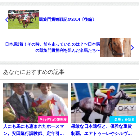
凱旋門賞観戦記＠2014〔後編〕
日本馬2着！その時、前を走っていたのは？〜日本馬
の凱旋門賞勝利を阻んだ名馬たち〜
あなたにおすすめの記事
それぞれの競馬愛
「名馬」を語る
人にも馬にも恵まれたホースマ
果敢な日本遠征と、優雅な重賞
ン。安田隆行調教師、定年引退
制覇。エアトゥーレやシルヴァ