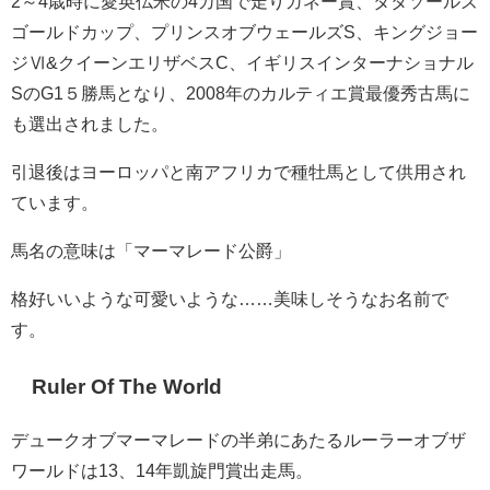
2～4歳時に愛英仏米の4カ国で走りガネー賞、タタソールズ
ゴールドカップ、プリンスオブウェールズS、キングジョー
ジⅥ&クイーンエリザベスC、イギリスインターナショナル
SのG1５勝馬となり、2008年のカルティエ賞最優秀古馬に
も選出されました。
引退後はヨーロッパと南アフリカで種牡馬として供用され
ています。
馬名の意味は「マーマレード公爵」
格好いいような可愛いような……美味しそうなお名前で
す。
Ruler Of The World
デュークオブマーマレードの半弟にあたるルーラーオブザ
ワールドは13、14年凱旋門賞出走馬。