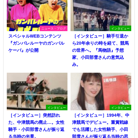
ニュース・ブログ
インタビュー
スペシャルWEBコンテンツ
［インタビュー］騎手引退か
『ガンバレルーヤのガンバル
ら20年余りの時を経て、競馬
ケーバ』が公開
の世界へ。『馬物語』予想
家、小田部雪さんの意気込
み。
インタビュー
インタビュー
［インタビュー］突然訪れ
［インタビュー］1994年、中
た、中津競馬の廃止…。女性
津競馬でデビュー。重賞戦線
騎手・小田部雪さんが振り返
でも活躍した女性騎手、小田
る当時の光景。
部雪さんが振り返る当時の思