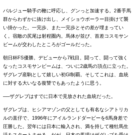
バルジュー騎手の鞭に呼応し、グンっと加速する。2番手馬
群からわずかに抜け出し、メイショウボーラー目掛けて襲
い掛かった。一完歩、また一完歩とその差が埋まってい
く。宿敵の尻尾は射程圏内。馬体が並び、首差コスモサン
ビームが交わしたところがゴールだった。
朝日杯FS優勝。デビューから7戦目。闘って、闘って強く
なったコスモサンビームは、ついに2歳馬の頂点に立った。
ザグレブ産駒として嬉しい初GI制覇。そしてこれは、血統
に対する大いなる復讐でもあったように思う。
──ザグレブはすでに日本で見放された血統だった。
ザグレブは、ヒシアマゾンの父としても有名なシアトリカ
ルの直仔で、1996年にアイルランドダービーを6馬身差で
圧勝した。翌年には日本に輸入され、満を持して種牡馬生
活をスタートさせる。だが、日本の馬場はザグレブを受け