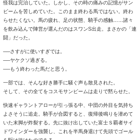
怪我は完治していた。しかし、その時の痛みの記憶がサン
ビームを苦しめていた。このまま終わる馬ではない。終わ
らせたくない。馬の疲れ、足の状態、騎手の感触……諸々
を飲み込んで陣営が選んだのはスワンS出走。まさかの「連
闘」だった。
──さすがに使いすぎでは。
──ヤケクソ過ぎる。
──もう終わった馬だと思う。
一部では、そんな好き勝手に騒ぐ声も散見された。
そして、その全てをコスモサンビームは走りで黙らせた。
快速ギャラントアローが引っ張る中、中団の外目を気持ち
よさそうに追走。騎手が合図すると、復帰後鳴りを潜めて
いた末脚が炸裂する。先に抜け出していた富士Ｓ覇者サイ
ドワインダーを強襲し、これを半馬身退けて先頭でゴール