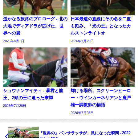
遥かなる旅路のプロローグ - 北の
日本最速の直線にその名を二度
大地でディアドラが広げた、世
も刻み、「光の王」となったカ
界への翼
ルストンライトオ
2026年8月1日
2026年7月29日
ショウナンマイティ - 暴君と龍
輝ける場所。スクリーンヒーロ
王、2頭の王に迫った末脚
ー・ウインカーネリアンと鹿戸
雄一調教師の物語
2026年7月28日
2026年7月25日
『世界の』パンサラッサが、風になった瞬間 - 2022