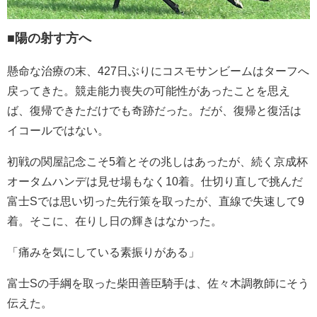
■陽の射す方へ
懸命な治療の末、427日ぶりにコスモサンビームはターフへ
戻ってきた。競走能力喪失の可能性があったことを思え
ば、復帰できただけでも奇跡だった。だが、復帰と復活は
イコールではない。
初戦の関屋記念こそ5着とその兆しはあったが、続く京成杯
オータムハンデは見せ場もなく10着。仕切り直しで挑んだ
富士Sでは思い切った先行策を取ったが、直線で失速して9
着。そこに、在りし日の輝きはなかった。
「痛みを気にしている素振りがある」
富士Sの手綱を取った柴田善臣騎手は、佐々木調教師にそう
伝えた。