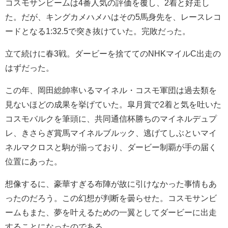
コスモサンビームは4番人気の評価を覆し、2着と好走し
た。だが、キングカメハメハはその5馬身先を、レースレコ
ードとなる1:32.5で突き抜けていた。完敗だった。
立て続けに春3戦。ダービーを捨ててのNHKマイルC出走の
はずだった。
この年、岡田総帥率いるマイネル・コスモ軍団は過去類を
見ないほどの成果を挙げていた。皐月賞で2着と気を吐いた
コスモバルクを筆頭に、共同通信杯勝ちのマイネルデュプ
レ、きさらぎ賞馬マイネルブルック、逃げてしぶといマイ
ネルマクロスと駒が揃っており、ダービー制覇が手の届く
位置にあった。
想像するに、豪華すぎる布陣が故に引けなかった事情もあ
ったのだろう。この幻想が判断を曇らせた。コスモサンビ
ームもまた、夢を叶えるための一翼としてダービーに出走
することになったのである。