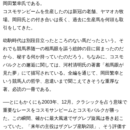
岡田繁幸氏である。
コスモサンビームを生産したのは新冠の老舗、ヤマオカ牧
場。岡田氏との付き合いは長く、過去に生産馬を何頭も取
引をしてきた。
幼駒時代は別段目立ったところのない馬だったという。そ
れでも競馬界随一の相馬眼を謳う総帥の目に留まったのだ
から、秘する何か持っていたのだろう。ちなみに、コスモ
バルクとの邂逅に関しては、河村清明氏の著書「相馬眼が
見た夢」にて描写されている。全編を通じて、岡田繁幸と
いう競馬人の哲学、息遣いまで聞こえてきそうな重厚な
著。必読の一冊である。
──とにもかくにも2003年、12月。クラシックを占う意味で
重要なレースをコスモサンビームとコスモバルクが勝っ
た。この瞬間、確かに最大風速でザグレブ旋風は巻き起こ
っていた。「来年の主役はザグレブ産駒2頭」、そう評価す