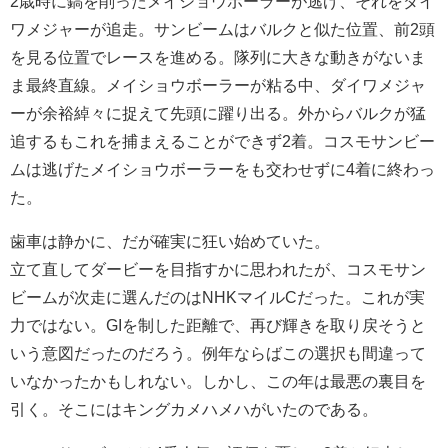
2歳時に鎬を削ったメイショウボーラーが逃げ、それをダイ
ワメジャーが追走。サンビームはバルクと似た位置、前2頭
を見る位置でレースを進める。隊列に大きな動きがないま
ま最終直線。メイショウボーラーが粘る中、ダイワメジャ
ーが余裕綽々に捉えて先頭に躍り出る。外からバルクが猛
追するもこれを捕まえることができず2着。コスモサンビー
ムは逃げたメイショウボーラーをも交わせずに4着に終わっ
た。
歯車は静かに、だが確実に狂い始めていた。
立て直してダービーを目指すかに思われたが、コスモサン
ビームが次走に選んだのはNHKマイルCだった。これが実
力ではない。GIを制した距離で、再び輝きを取り戻そうと
いう意図だったのだろう。例年ならばこの選択も間違って
いなかったかもしれない。しかし、この年は最悪の裏目を
引く。そこにはキングカメハメハがいたのである。