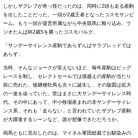
しかしザグレブが奇っ怪だったのは、同時に2頭も走る産駒
を出したことだった。一頭が2歳王者となったコスモサンビ
ーム。もう一頭が道営所属ながら中央競馬に殴り込み、ラ
ジオたんぱ杯2歳Sを勝ったコスモバルク。
「サンデーサイレンス産駒であらずんばサラブレッドでは
あらず」
当時、そんなジョークが笑えないほど、毎年産駒はビッグ
レースを制し、セレクトセールでは億越えの産駒が当たり
前に売れた。後継種牡馬も次々に誕生し、その版図は拡大
の一途を辿っていた。世はまさに大サンデーサイレンス時
代。その中にあって、中小牧場産まれの非サンデーサイレ
ンス系、それも「走らない」と言われていたザグレブ産駒
が大躍進するシーンなど、誰が想像できただろうか。
両馬ともに見出したのは、マイネル軍団総裁でお馴染みの