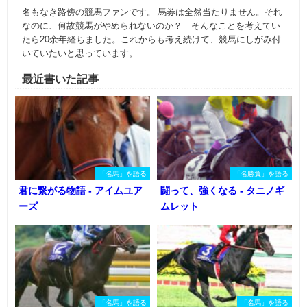
名もなき路傍の競馬ファンです。 馬券は全然当たりません。それ
なのに、何故競馬がやめられないのか？ そんなことを考えてい
たら20余年経ちました。これからも考え続けて、競馬にしがみ付
いていたいと思っています。
最近書いた記事
「名馬」を語る
「名勝負」を語る
君に繋がる物語 - アイムユア
闘って、強くなる - タニノギ
ーズ
ムレット
「名馬」を語る
「名馬」を語る