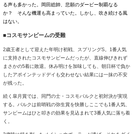
る声も多かった。岡田総帥、悲願のダービー制覇なる
か？ そんな機運も高まっていた。しかし、吹き続ける風
はない。
■コスモサンビームの受難
2歳王者として迎えた年明け初戦、スプリングS。1番人気
に支持されたコスモサンビームだったが、直線伸びきれず
まさかの5着に敗退。休み明けを加味しても、朝日杯で負か
したアポインテッドデイも交わせない結果には一抹の不安
が残った。
続く皐月賞では、同門の士・コスモバルクと初対決が実現
する。バルクは前哨戦の弥生賞を快勝しここでも1番人気、
サンビームはひと叩きの効果を見込まれて3番人気に落ち着
く。