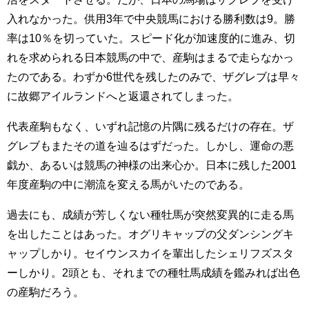
入れなかった。供用3年で中央競馬における勝利数は9。勝
率は10％を切っていた。スピード化が加速度的に進み、切
れを求められる日本競馬の中で、産駒はまるで走らなかっ
たのである。わずか6世代を残したのみで、ザグレブは早々
に故郷アイルランドへと返還されてしまった。
代表産駒もなく、いずれ記憶の片隅に残るだけの存在。ザ
グレブもまたその道を辿るはずだった。しかし、運命の悪
戯か、あるいは競馬の神様の出来心か。日本に残した2001
年度産駒の中に潮流を変える馬がいたのである。
過去にも、成績が芳しくない種牡馬が突然変異的に走る馬
を出したことはあった。オグリキャップの父ダンシングキ
ャップしかり。セイウンスカイを輩出したシェリフズスタ
ーしかり。2頭とも、それまでの種牡馬成績を鑑みれば出色
の産駒だろう。