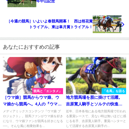
年中山記念
［今週の競馬］いよいよ春競馬開幕！ 西は桜花賞
トライアル、東は皐月賞トライアル！
あなたにおすすめの記事
競馬と「エンタメ」
「名馬」を語る
［ウマ娘］競馬からウマ娘、ウ
地方競馬場を股に掛けて活躍。
マ娘から競馬へ。4人の『ウマ
吉原寛人騎手とソルテの快進撃
娘』ファンに魅力をインタビュ
を振り返る。
メディアミックスコンテンツ『ウマ娘 プ
近年、日本各地にある地方競馬場で行われ
ロジェクト』。競馬ファンがウマ娘を好き
る重賞レースで、見ない時は無いほどに感
ー！
になり、ウマ娘ファンが競馬を好きになる
じる名手、吉原寛人騎手。重賞ハンターと
──。そんな風に相乗効果を...
して活躍する吉原寛人騎手の...