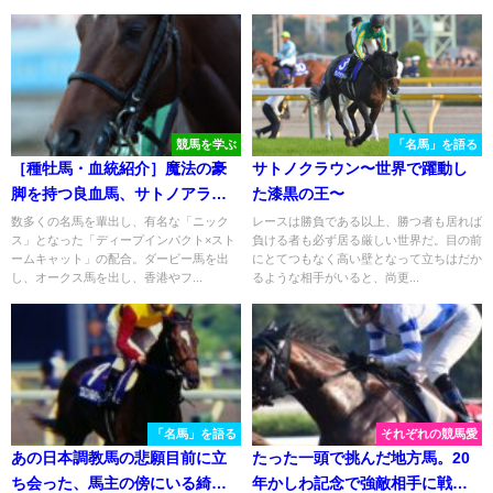
競馬を学ぶ
「名馬」を語る
［種牡馬・血統紹介］魔法の豪
サトノクラウン〜世界で躍動し
脚を持つ良血馬、サトノアラジ
た漆黒の王〜
ン
数多くの名馬を輩出し、有名な「ニック
レースは勝負である以上、勝つ者も居れば
ス」となった「ディープインパクト×スト
負ける者も必ず居る厳しい世界だ。目の前
ームキャット」の配合。ダービー馬を出
にとてつもなく高い壁となって立ちはだか
し、オークス馬を出し、香港やフ...
るような相手がいると、尚更...
「名馬」を語る
それぞれの競馬愛
あの日本調教馬の悲願目前に立
たった一頭で挑んだ地方馬。20
ち会った、馬主の傍にいる綺麗
年かしわ記念で強敵相手に戦っ