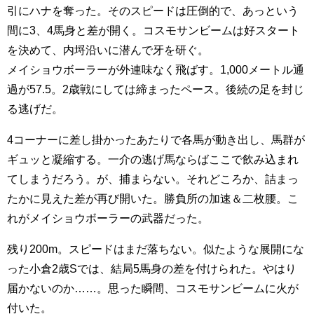
引にハナを奪った。そのスピードは圧倒的で、あっという
間に3、4馬身と差が開く。コスモサンビームは好スタート
を決めて、内埒沿いに潜んで牙を研ぐ。
メイショウボーラーが外連味なく飛ばす。1,000メートル通
過が57.5。2歳戦にしては締まったペース。後続の足を封じ
る逃げだ。
4コーナーに差し掛かったあたりで各馬が動き出し、馬群が
ギュッと凝縮する。一介の逃げ馬ならばここで飲み込まれ
てしまうだろう。が、捕まらない。それどころか、詰まっ
たかに見えた差が再び開いた。勝負所の加速＆二枚腰。こ
れがメイショウボーラーの武器だった。
残り200m。スピードはまだ落ちない。似たような展開にな
った小倉2歳Sでは、結局5馬身の差を付けられた。やはり
届かないのか……。思った瞬間、コスモサンビームに火が
付いた。