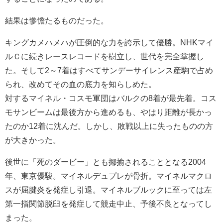
結果は惨憺たるものだった。
キングカメハメハが圧倒的な力を誇示して優勝。NHKマイ
ルＣに続きレースレコードを樹立し、世代を完全掌握し
た。そして2～7着はすべてサンデーサイレンス産駒で占め
られ、改めてその血の底力を知らしめた。
対するマイネル・コスモ軍団はバルクの8着が最先着。コス
モサンビームは最後方から進めるも、やはり距離が長かっ
たのか12着に沈んだ。しかし、敗戦以上に失ったものの方
が大きかった。
後世に「死のダービー」とも揶揄されることとなる2004
年、東京優駿。マイネルデュプレが骨折。マイネルマクロ
スが屈腱炎を発症し引退。マイネルブルックに至っては左
第一指関節脱臼を発症して競走中止、予後不良となってし
まった。