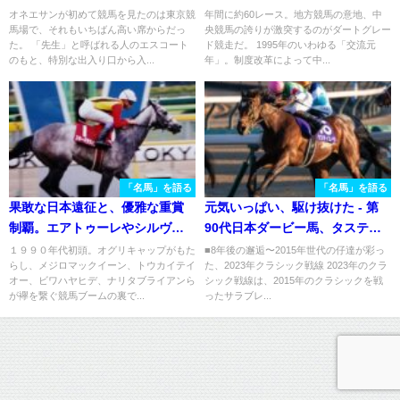
なオネエサンの話
たナンヨーオボロヅキ
オネエサンが初めて競馬を見たのは東京競
年間に約60レース。地方競馬の意地、中
馬場で、それもいちばん高い席からだっ
央競馬の誇りが激突するのがダートグレー
た。 「先生」と呼ばれる人のエスコート
ド競走だ。 1995年のいわゆる「交流元
のもと、特別な出入り口から入...
年」。制度改革によって中...
「名馬」を語る
「名馬」を語る
果敢な日本遠征と、優雅な重賞
元気いっぱい、駆け抜けた - 第
制覇。エアトゥーレやシルヴァ
90代日本ダービー馬、タスティ
ーソニックらを輩出した牝系の
エーラの引退に寄せて
１９９０年代初頭。オグリキャップがもた
■8年後の邂逅〜2015年世代の仔達が彩っ
らし、メジロマックイーン、トウカイテイ
た、2023年クラシック戦線 2023年のクラ
祖となった外国馬、スキーパラ
オー、ビワハヤヒデ、ナリタブライアンら
シック戦線は、2015年のクラシックを戦
ダイス。
が襷を繋ぐ競馬ブームの裏で...
ったサラブレ...