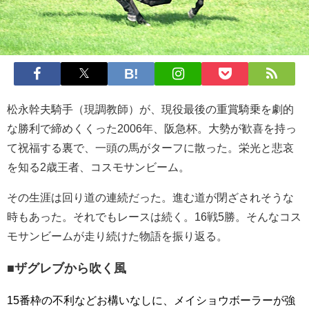
松永幹夫騎手（現調教師）が、現役最後の重賞騎乗を劇的
な勝利で締めくくった2006年、阪急杯。大勢が歓喜を持っ
て祝福する裏で、一頭の馬がターフに散った。栄光と悲哀
を知る2歳王者、コスモサンビーム。
その生涯は回り道の連続だった。進む道が閉ざされそうな
時もあった。それでもレースは続く。16戦5勝。そんなコス
モサンビームが走り続けた物語を振り返る。
■ザグレブから吹く風
15番枠の不利などお構いなしに、メイショウボーラーが強