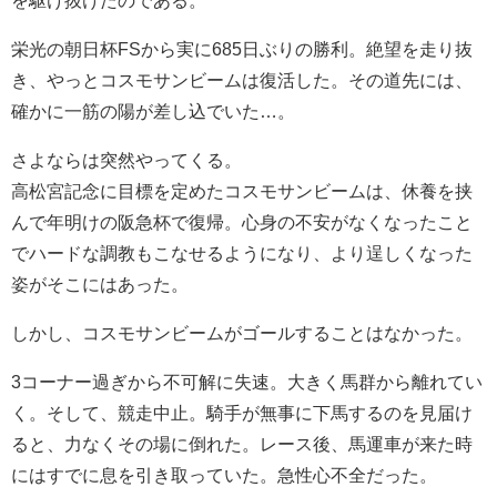
を駆け抜けたのである。
栄光の朝日杯FSから実に685日ぶりの勝利。絶望を走り抜
き、やっとコスモサンビームは復活した。その道先には、
確かに一筋の陽が差し込でいた…。
さよならは突然やってくる。
高松宮記念に目標を定めたコスモサンビームは、休養を挟
んで年明けの阪急杯で復帰。心身の不安がなくなったこと
でハードな調教もこなせるようになり、より逞しくなった
姿がそこにはあった。
しかし、コスモサンビームがゴールすることはなかった。
3コーナー過ぎから不可解に失速。大きく馬群から離れてい
く。そして、競走中止。騎手が無事に下馬するのを見届け
ると、力なくその場に倒れた。レース後、馬運車が来た時
にはすでに息を引き取っていた。急性心不全だった。