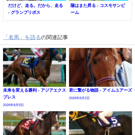
だけど、走る。だから、走る
陽はまた昇る - コスモサンビ
- グランプリボス
ーム
「名馬」を語る
の関連記事
未来を変える勝利 - アジアエクス
君に繋がる物語 - アイムユアーズ
プレス
2026年8月2日
2026年8月5日