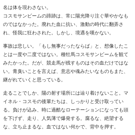
名は体を現わさない。
コスモサンビームの蹄跡は、常に陽光降り注ぐ華やかなも
のではなかった。廃れた血に抗い、激動の時代に翻弄さ
れ、怪我に狂わされた。しかし、境遇を嘆かない。
事故は悲しい。「もし無事だったならば」と、想像したこ
とは一度や二度ではない。種牡馬コスモサンビームを観て
みたかった。だが、競走馬が残すものはその血だけではな
い。青臭いことを言えば、意志や魂みたいなものもまた、
継がれていくと思っている。
走ることでしか、陽の射す場所には辿り着けないこと。マ
イネル・コスモの後輩たちは、しっかりと受け取ってい
る。負けが込み、時に過酷なローテーションになっても頭
を下げず、走り、人気薄で爆発する。腐るな、絶望する
な、立ち止まるな。血ではない何かで、背中を押す。