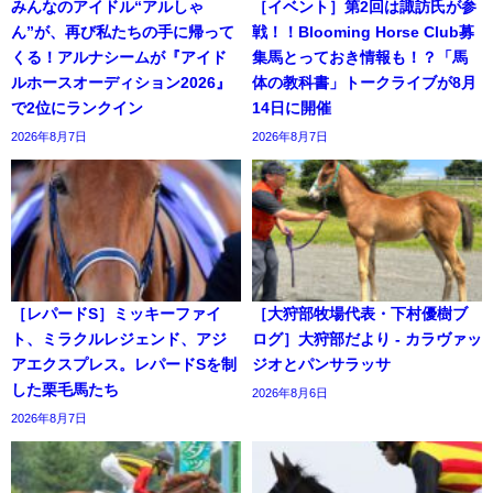
みんなのアイドル“アルしゃ
［イベント］第2回は諏訪氏が参
ん”が、再び私たちの手に帰って
戦！！Blooming Horse Club募
くる！アルナシームが『アイド
集馬とっておき情報も！？「馬
ルホースオーディション2026』
体の教科書」トークライブが8月
で2位にランクイン
14日に開催
2026年8月7日
2026年8月7日
［レパードS］ミッキーファイ
［大狩部牧場代表・下村優樹ブ
ト、ミラクルレジェンド、アジ
ログ］大狩部だより - カラヴァッ
アエクスプレス。レパードSを制
ジオとパンサラッサ
した栗毛馬たち
2026年8月6日
2026年8月7日