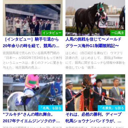
インタビュー
一口馬主
［インタビュー］騎手引退から
人馬の挑戦を信じて〜メールド
20年余りの時を経て、競馬の世
グラース海外G1制覇観戦記〜
界へ。『馬物語』予想家、小田
佐賀競馬場で売られている競馬専門紙の
はじめに（自己紹介を兼ねて） ウマフリ
『日本一』が2022年7月24日をもって休刊
読者の方、はじめまして。 普段はTwitter
部雪さんの意気込み。
というニュースは、多くのファンに驚きを
にて、競馬に関するニッチな情報や体験を
与えた。地方競馬の売上...
発信している「徳澤...
「名馬」を語る
「名勝負」を語る
"フルキチ"さんの晴れ舞台。
それは、必然の勝利。ディープ
2017年テイエムジンソクのチャ
牝馬ショウナンパンドラが、強
ンピオンズC
豪牡馬を撃破した日。