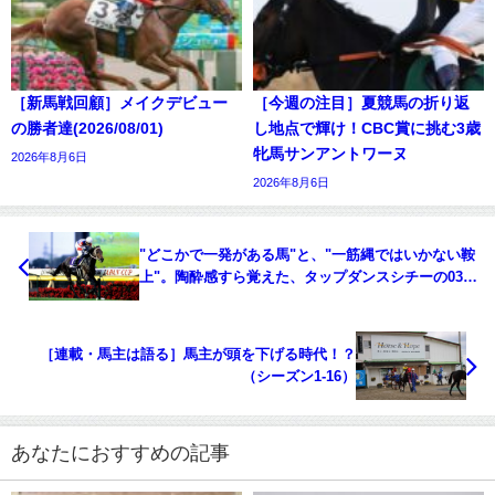
［新馬戦回顧］メイクデビュー
［今週の注目］夏競馬の折り返
の勝者達(2026/08/01)
し地点で輝け！CBC賞に挑む3歳
牝馬サンアントワーヌ
2026年8月6日
2026年8月6日
"どこかで一発がある馬"と、"一筋縄ではいかない鞍
上"。陶酔感すら覚えた、タップダンスシチーの03年
ジャパンC。
［連載・馬主は語る］馬主が頭を下げる時代！？
（シーズン1-16）
あなたにおすすめの記事