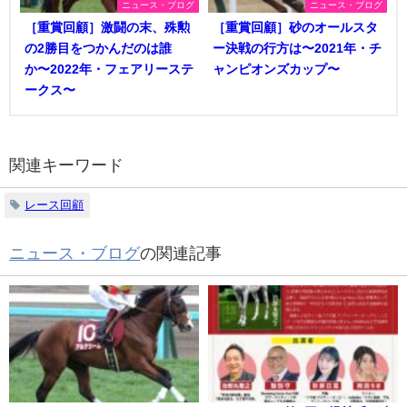
ニュース・ブログ
ニュース・ブログ
［重賞回顧］激闘の末、殊勲
［重賞回顧］砂のオールスタ
の2勝目をつかんだのは誰
ー決戦の行方は〜2021年・チ
か〜2022年・フェアリーステ
ャンピオンズカップ〜
ークス〜
関連キーワード
レース回顧
ニュース・ブログ
の関連記事