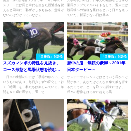
誕生日が1週間違うジョッキー 同い年のア
大学時代の私は、日本史の勉強をしながら
スリートには同じ時代を生きた親近感を覚
乗馬クラブでアルバイトをして、週末には
えると同時に、恥ずかしさもある。意味が
競馬場への遠征を重ねるという日々を送っ
ないのは分かっていながら...
ていた。授業がない日は基本...
「名勝負」を語る
「名勝負」を語る
スズカマンボの特性を見抜き、
府中の鬼 無頼の豪脚～2001年
コース形態と馬場状態を読む。
日本ダービー～
「アンカツマジック」が光っ
日々の生活の中には「季節の移ろい」と
サンデーサイレンスとはどういう馬か？と
いうものがあり、毎日少しずつ変化して行
聞かれて、あなたはどんな言葉で彼を評す
た、２００５年の天皇賞
く「時間」を、私たちは楽しんでいる。年
るだろうか。どこを取って話すにせよ、
（春）。
間を５２週に区切り、週ごと...
我々の想像をはるかに超える異...