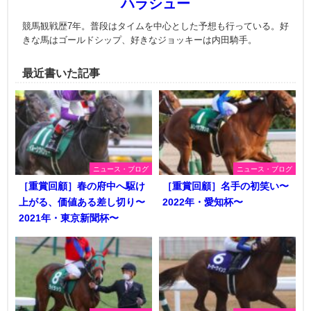
ハラシュー
競馬観戦歴7年。普段はタイムを中心とした予想も行っている。好
きな馬はゴールドシップ、好きなジョッキーは内田騎手。
最近書いた記事
ニュース・ブログ
ニュース・ブログ
［重賞回顧］春の府中へ駆け
［重賞回顧］名手の初笑い〜
上がる、価値ある差し切り〜
2022年・愛知杯〜
2021年・東京新聞杯〜