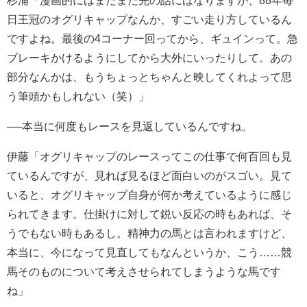
杉浦「漫画的にはまだまだ先の話にはなりますが、88年毎
日王冠のオグリキャップなんか、すごい走り方しているん
ですよね。最後の4コーナー回ってから、ギュインって。急
ブレーキかけるようにしてから大外にいったりして。あの
部分なんかは、もうちょっとちゃんと映してくれよって思
う筆頭かもしれない（笑）」
──本当に何度もレースを見返しているんですね。
伊藤「オグリキャップのレースってこの仕事で何百回も見
ているんですが、見れば見るほど面白いのがスゴい。見て
いると、オグリキャップ自身が何か考えているように感じ
られてきます。仕掛けに対して鋭い反応の時もあれば、そ
うでもない時もあるし。精神力の馬とは言われますけど、
本当に、今になって見直してもなんというか、こう……競
馬そのものについて考えさせられてしまうような馬です
ね」