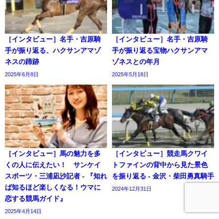
［インタビュー］名手・吉原騎
［インタビュー］名手・吉原騎
手が振り返る、ハクサンアマゾ
手が振り返る宝物ハクサンアマ
ネスの蹄跡
ゾネスとの年月
2025年6月8日
2025年5月18日
［インタビュー］馬の魅力を多
［インタビュー］競走馬クワイ
くの人に伝えたい！ サンケイ
トファインの背中から見た景色
スポーツ・三浦凪沙記者 - 『知れ
を振り返る - 金沢・柴田勇真騎手
ば知るほど楽しくなる！ウマに
2024年12月31日
恋する競馬ガイド』
2025年4月14日