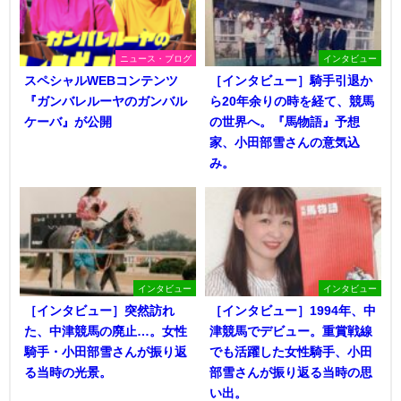
ニュース・ブログ
インタビュー
スペシャルWEBコンテンツ
［インタビュー］騎手引退か
『ガンバレルーヤのガンバル
ら20年余りの時を経て、競馬
ケーバ』が公開
の世界へ。『馬物語』予想
家、小田部雪さんの意気込
み。
インタビュー
インタビュー
［インタビュー］突然訪れ
［インタビュー］1994年、中
た、中津競馬の廃止…。女性
津競馬でデビュー。重賞戦線
騎手・小田部雪さんが振り返
でも活躍した女性騎手、小田
る当時の光景。
部雪さんが振り返る当時の思
い出。