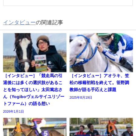
インタビュー
の関連記事
［インタビュー］「競走馬の引
［インタビュー］アオラキ、笠
退後には多くの選択肢があるこ
松の移籍初戦を終えて。笹野調
とを知ってほしい」太田篤志さ
教師が語る手応えと課題
ん（Yogiboヴェルサイユリゾー
2025年8月19日
トファーム）の語る想い
2026年1月1日