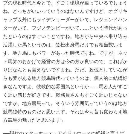
プの現役時代と今とで、すごく環境が違っているでしょう
ね。どっちがいいっていうのはないんですけど、オグリキ
ャップ以外にもライデンリーダーがいて、レジェンドハン
ターがいて、フジノテンビーがいて……という時代があっ
たというのはすごいことですね。地方から中央へ乗り込み
活躍した馬というのは、笠松出身馬だけでも相当数いま
す。地方馬にもパワーがあった時代ですね。ですが、ネッ
ト馬券のおかげで経営の方は今の方が良いので、こればか
りはなんとも言えないですよね。ただ、殺伐としていなが
らも夢がある地方競馬時代っていうのは、個人的に結構好
きなんですよ。牧歌的な雰囲気というか……馬と人がすご
く近い感じが好きです。厩務員さんもすごく近いじゃない
ですか、地方競馬って。そういう雰囲気っていうのは地方
競馬独特のものだと思います。それは今も昔も変わらず地
方競馬の魅力だと思います」
──現代のスターホース・アイドルホースの候補と言えば、