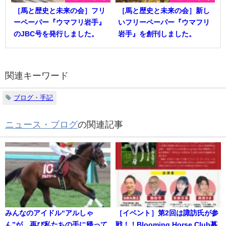
［馬と歴史と未来の会］フリ
［馬と歴史と未来の会］新し
ーペーパー『ウマフリ岩手』
いフリーペーパー『ウマフリ
のJBC号を発行しました。
岩手』を創刊しました。
関連キーワード
ブログ・手記
ニュース・ブログ
の関連記事
みんなのアイドル“アルしゃ
［イベント］第2回は諏訪氏が参
ん”が、再び私たちの手に帰って
戦！！Blooming Horse Club募