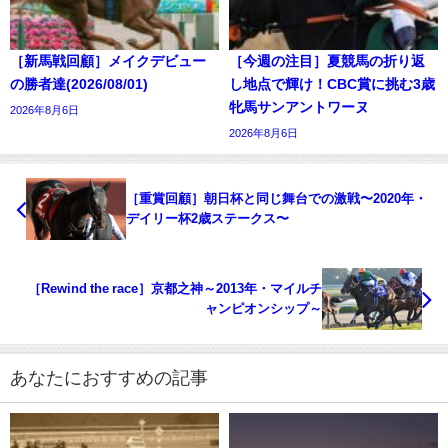
［新馬戦回顧］メイクデビュー
［今週の注目］夏競馬の折り返
の勝者達(2026/08/01)
し地点で輝け！CBC賞に挑む3歳
牝馬サンアントワーヌ
2026年8月6日
2026年8月6日
［重賞回顧］朝日杯と同じ舞台での激戦〜2020年・
デイリー杯2歳ステークス〜
［Rewind the race］京都之神～2013年・マイルチ
ャンピオンシップ～
あなたにおすすめの記事