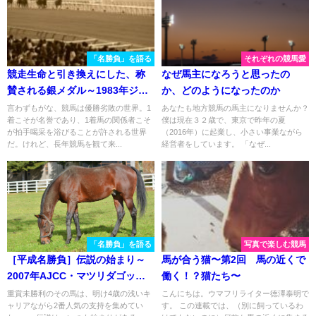
「名勝負」を語る
それぞれの競馬愛
競走生命と引き換えにした、称
なぜ馬主になろうと思ったの
賛される銀メダル～1983年ジャ
か、どのようになったのか
パンカップ
言わずもがな、競馬は優勝劣敗の世界。1
あなたも地方競馬の馬主になりませんか？
着こそが名誉であり、1着馬の関係者こそ
僕は現在３２歳で、東京で昨年の夏
が拍手喝采を浴びることが許される世界
（2016年）に起業し、小さい事業ながら
だ。けれど、長年競馬を観て来...
経営者をしています。 「なぜ...
「名勝負」を語る
写真で楽しむ競馬
［平成名勝負］伝説の始まり～
馬が合う猫〜第2回 馬の近くで
2007年AJCC・マツリダゴッホ
働く！？猫たち〜
～
重賞未勝利のその馬は、明け4歳の浅いキ
こんにちは。ウマフリライター徳澤泰明で
ャリアながら2番人気の支持を集めてい
す。 この連載では、（別に飼っているわ