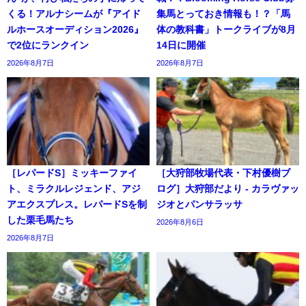
くる！アルナシームが『アイド
集馬とっておき情報も！？「馬
ルホースオーディション2026』
体の教科書」トークライブが8月
で2位にランクイン
14日に開催
2026年8月7日
2026年8月7日
［レパードS］ミッキーファイ
［大狩部牧場代表・下村優樹ブ
ト、ミラクルレジェンド、アジ
ログ］大狩部だより - カラヴァッ
アエクスプレス。レパードSを制
ジオとパンサラッサ
した栗毛馬たち
2026年8月6日
2026年8月7日