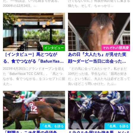
た。 ──伝説は、いつも始まりがある。
けでもないのに）何故か馬の近くに集まる
2006年の12月24日。...
猫たち、そして、ちゃっかり...
インタビュー
それぞれの競馬愛
［インタビュー］馬とつなが
あの日『大人たち』が見せた笑
る、食でつながる「BafunYasai
顔〜ダービー当日に出会った少
TCC CAFE」。TCC Japan 山本
女とナカヤマフェスタ〜
2023年4月26日にグランドオープンを迎え
「どの馬に会ってみたいか？」私がまだ
た「BafunYasai TCC CAFE」。「馬とつ
10代だった頃。学生なのに「競馬が好き
代表が語る、表参道からの引退
ながる、食でつながる」をコンセプトに据
だ」という私に、大人たちは必ずと言って
競走馬支援
えた...
良いほどこう問いかけた。たぶ...
「名馬」を語る
「名馬」を語る
「順調さ」こそ名馬の必須条
ミラクルを届けた強き馬 - ヒシミ