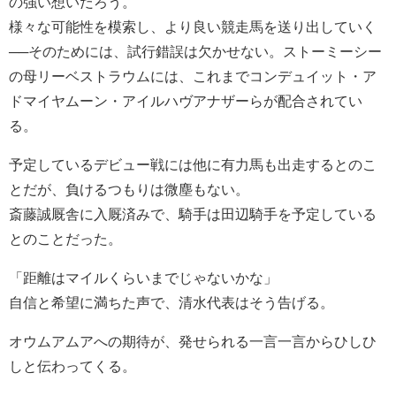
の強い想いだろう。
様々な可能性を模索し、より良い競走馬を送り出していく
──そのためには、試行錯誤は欠かせない。ストーミーシー
の母リーベストラウムには、これまでコンデュイット・ア
ドマイヤムーン・アイルハヴアナザーらが配合されてい
る。
予定しているデビュー戦には他に有力馬も出走するとのこ
とだが、負けるつもりは微塵もない。
斎藤誠厩舎に入厩済みで、騎手は田辺騎手を予定している
とのことだった。
「距離はマイルくらいまでじゃないかな」
自信と希望に満ちた声で、清水代表はそう告げる。
オウムアムアへの期待が、発せられる一言一言からひしひ
しと伝わってくる。