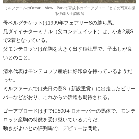
ミルファームのOcean View Parkで育成中のゴーアブロードとその写真を撮
る伊藤大士調教師
母ベルグチケットは1999年フェアリーSの勝ち馬。
兄ダイイチターミナル（父コンデュイット）は、小倉2歳S
で2着となっている。
父モンテロッソは産駒を大きく出す種牡馬で、子出しが良
いとのこと。
清水代表はモンテロッソ産駒に好印象を持っているようだ
った。
ミルファームでは先日の葵S（新設重賞）に出走したビリー
バーなどがおり、これからの活躍も期待される。
ゴーアブロードはすでに500キロオーバーの馬体で、モンテ
ロッソ産駒の特徴を受け継いているようだ。
動きがよいとの評判馬で、デビューは間近。