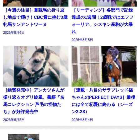
［今週の注目］夏競馬の折り返
［リーディング］各部門で記録
し地点で輝け！CBC賞に挑む3歳
達成の1週間！2歳戦ではエフフ
牝馬サンアントワーヌ
ォーリア、シスキン産駒が大暴
れ
2026年8月6日
2026年8月5日
［絶賛発売中］アンカツさんが
［連載・片目のサラブレッド福
振り返るオグリ旋風。書籍『名
ちゃんのPERFECT DAYS］最後
馬コレクション 芦毛の怪物た
には全て杞憂に終わる（シーズ
ち』が好評発売中
ン2-28）
2026年8月5日
2026年8月4日