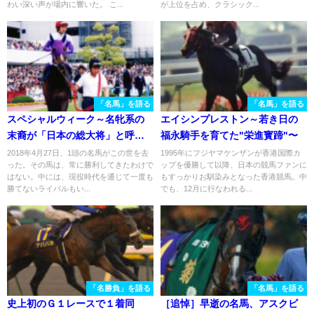
わい深い声が場内に響いた。 こ...
が上位を占め、クラシック...
「名馬」を語る
「名馬」を語る
スペシャルウィーク～名牝系の
エイシンプレストン～若き日の
末裔が「日本の総大将」と呼ば
福永騎手を育てた"栄進寳蹄"〜
れた日～
2018年4月27日、1頭の名馬がこの世を去
1995年にフジヤマケンザンが香港国際カ
った。その馬は、常に勝利してきたわけで
ップを優勝して以降、日本の競馬ファンに
はない。中には、現役時代を通じて一度も
もすっかりお馴染みとなった香港競馬。中
勝てないライバルもい...
でも、12月に行なわれる...
「名勝負」を語る
「名馬」を語る
史上初のＧ１レースで１着同
［追悼］早逝の名馬、アスクビ