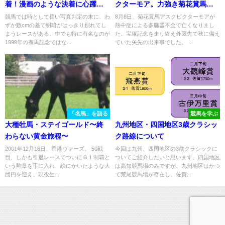
着！漫画のような決着に心躍っ
クターモア。力強き菊花賞馬の
た２０１０年オークスの思い
駆け抜けた12戦を振り返る。
競馬では時として長い写真判定の末に、わ
8月8日、菊花賞馬アスクビクターモアが
ずか数cmの差で明暗がはっきり別れてし
熱中症による多臓器不全で亡くなりまし
出。
まうレースがある。中でも特に有名なのが
た。宝塚記念を走り終え外厩先で秋に備え
1999年の有馬記念ではな...
ていた矢先の出来事でした。 ...
「名馬」を語る
競馬を学ぶ
大種牡馬・ステイゴールド〜終
九州地区・四国地区3歳クラシッ
わらない黄金旅程〜
ク路線について
2001年12月16日、香港ヴァーズ。 50戦
今回は九州、四国地区の3歳クラシックに
目、しかも引退レースでついにＧＩ制覇と
ついてご紹介したいと思います。四国地区
いう勲章を手に入れ、絵にかいたような大
は高知競馬場のみですが、九州地区はかつ
団円を迎え、現役生...
て荒尾競馬場が存在し、佐賀...