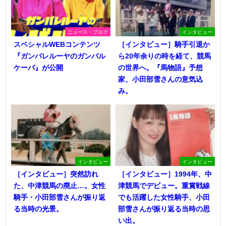
ニュース・ブログ
インタビュー
スペシャルWEBコンテンツ
［インタビュー］騎手引退か
『ガンバレルーヤのガンバル
ら20年余りの時を経て、競馬
ケーバ』が公開
の世界へ。『馬物語』予想
家、小田部雪さんの意気込
み。
インタビュー
インタビュー
［インタビュー］突然訪れ
［インタビュー］1994年、中
た、中津競馬の廃止…。女性
津競馬でデビュー。重賞戦線
騎手・小田部雪さんが振り返
でも活躍した女性騎手、小田
る当時の光景。
部雪さんが振り返る当時の思
い出。