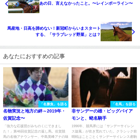
あの日、言えなかったこと。〜レインボーライン〜
馬産地・日高を諦めない！新冠町からいまスタート
する、「サラブレッド野菜」とは？
あなたにおすすめの記事
「名勝負」を語る
「名馬」を語る
名物実況と地方の絆～2019年・
非サンデーの雄・ビッグバイア
佐賀記念〜
モンと、蛯名騎手
「強力な応援団がみちのくにできまし
1996年、競馬界には「サンデーサイレン
た！」第46回佐賀記念の返し馬。佐賀競
ス旋風」が吹き荒れていた。クラシック前
馬の名物アナウンサー、中島英峰アナの味
哨戦はことごとくサンデーサイレンス産駒