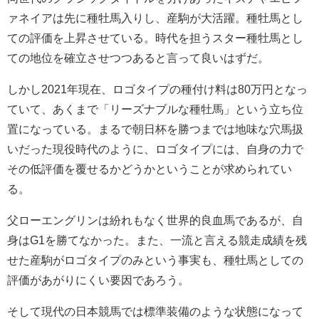
ァネイアは先に種牡馬入りし、産駒が大活躍。種牡馬とし
ての評価を上昇させている。時代を担うスター種牡馬とし
ての地位を確立させつつあると言って良いはずだ。
しかし2021年現在、ロゴタイプの種付け料は80万円となっ
ていて、あくまで「リーズナブルな種牡馬」という立ち位
置になっている。まるで朝日杯を勝つまでは地味な穴馬扱
いだった現役時代のように、ロゴタイプには、自身の力で
その低評価を覆せるかどうかということが求められてい
る。
父ローエングリンは紛れもなく世界的良血馬であるが、自
身はG1を勝てなかった。また、一流と言える競走成績を残
せた産駒がロゴタイプのみという事実も、種牡馬としての
評価があがりにくい要因であろう。
そして現代の日本競馬では標準装備のような状態になって