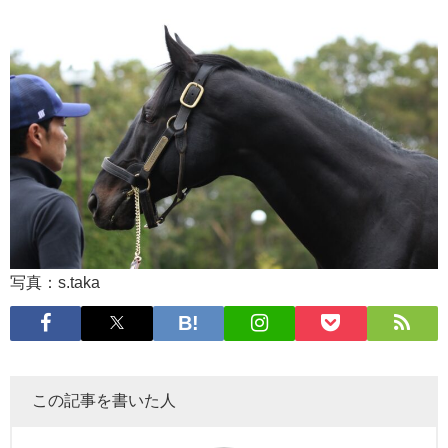
写真：s.taka
この記事を書いた人