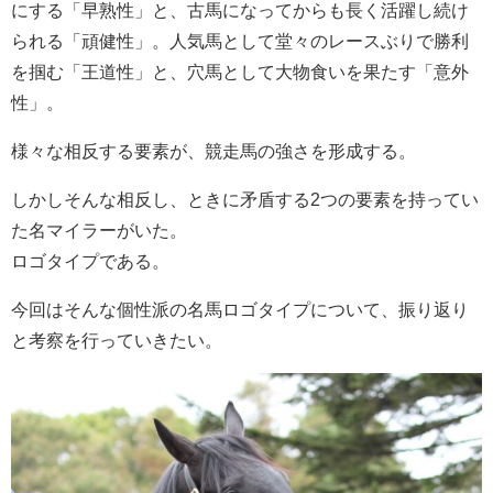
にする「早熟性」と、古馬になってからも長く活躍し続け
られる「頑健性」。人気馬として堂々のレースぶりで勝利
を掴む「王道性」と、穴馬として大物食いを果たす「意外
性」。
様々な相反する要素が、競走馬の強さを形成する。
しかしそんな相反し、ときに矛盾する2つの要素を持ってい
た名マイラーがいた。
ロゴタイプである。
今回はそんな個性派の名馬ロゴタイプについて、振り返り
と考察を行っていきたい。