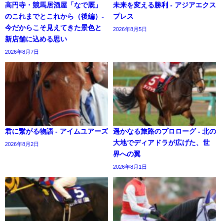
高円寺・競馬居酒屋「なで厩」
未来を変える勝利 - アジアエクス
のこれまでとこれから（後編）-
プレス
今だからこそ見えてきた景色と
2026年8月5日
新店舗に込める思い
2026年8月7日
君に繋がる物語 - アイムユアーズ
遥かなる旅路のプロローグ - 北の
大地でディアドラが広げた、世
2026年8月2日
界への翼
2026年8月1日