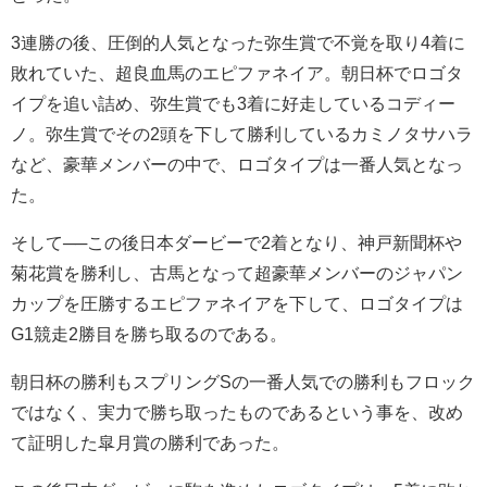
3連勝の後、圧倒的人気となった弥生賞で不覚を取り4着に
敗れていた、超良血馬のエピファネイア。朝日杯でロゴタ
イプを追い詰め、弥生賞でも3着に好走しているコディー
ノ。弥生賞でその2頭を下して勝利しているカミノタサハラ
など、豪華メンバーの中で、ロゴタイプは一番人気となっ
た。
そして──この後日本ダービーで2着となり、神戸新聞杯や
菊花賞を勝利し、古馬となって超豪華メンバーのジャパン
カップを圧勝するエピファネイアを下して、ロゴタイプは
G1競走2勝目を勝ち取るのである。
朝日杯の勝利もスプリングSの一番人気での勝利もフロック
ではなく、実力で勝ち取ったものであるという事を、改め
て証明した皐月賞の勝利であった。