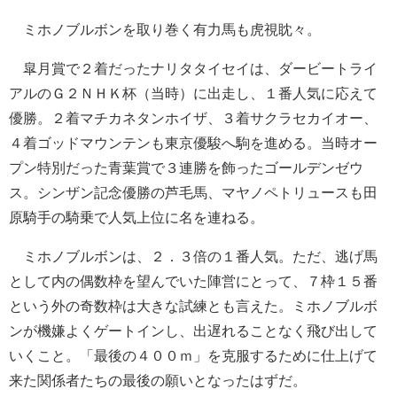
ミホノブルボンを取り巻く有力馬も虎視眈々。
皐月賞で２着だったナリタタイセイは、ダービートライ
アルのＧ２ＮＨＫ杯（当時）に出走し、１番人気に応えて
優勝。２着マチカネタンホイザ、３着サクラセカイオー、
４着ゴッドマウンテンも東京優駿へ駒を進める。当時オー
プン特別だった青葉賞で３連勝を飾ったゴールデンゼウ
ス。シンザン記念優勝の芦毛馬、マヤノペトリュースも田
原騎手の騎乗で人気上位に名を連ねる。
ミホノブルボンは、２．３倍の１番人気。ただ、逃げ馬
として内の偶数枠を望んでいた陣営にとって、７枠１５番
という外の奇数枠は大きな試練とも言えた。ミホノブルボ
ンが機嫌よくゲートインし、出遅れることなく飛び出して
いくこと。「最後の４００ｍ」を克服するために仕上げて
来た関係者たちの最後の願いとなったはずだ。