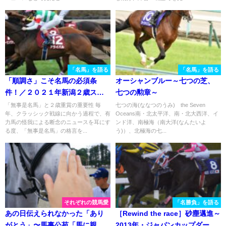
「名馬」を語る
「名馬」を語る
「順調さ」こそ名馬の必須条
オーシャンブルー～七つの芝、
件！／２０２１年新潟２歳ステ
七つの勲章～
ークス２着馬・アライバル
「無事是名馬」と２歳重賞の重要性 毎
七つの海(ななつのうみ) the Seven
年、クラッシック戦線に向かう過程で、有
Oceans南・北太平洋、南・北大西洋、イ
力馬の怪我による断念のニュースを耳にす
ンド洋、南極海（南大洋(なんたいよ
る度、「無事是名馬」の格言を...
う)）、北極海の七...
それぞれの競馬愛
「名勝負」を語る
あの日伝えられなかった「あり
［Rewind the race］砂塵邁進～
がとう」〜馬事公苑「馬に親し
2013年・ジャパンカップダート