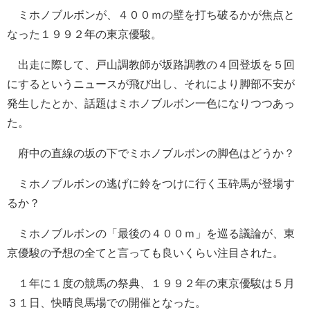
ミホノブルボンが、４００ｍの壁を打ち破るかが焦点と
なった１９９２年の東京優駿。
出走に際して、戸山調教師が坂路調教の４回登坂を５回
にするというニュースが飛び出し、それにより脚部不安が
発生したとか、話題はミホノブルボン一色になりつつあっ
た。
府中の直線の坂の下でミホノブルボンの脚色はどうか？
ミホノブルボンの逃げに鈴をつけに行く玉砕馬が登場す
るか？
ミホノブルボンの「最後の４００ｍ」を巡る議論が、東
京優駿の予想の全てと言っても良いくらい注目された。
１年に１度の競馬の祭典、１９９２年の東京優駿は５月
３１日、快晴良馬場での開催となった。