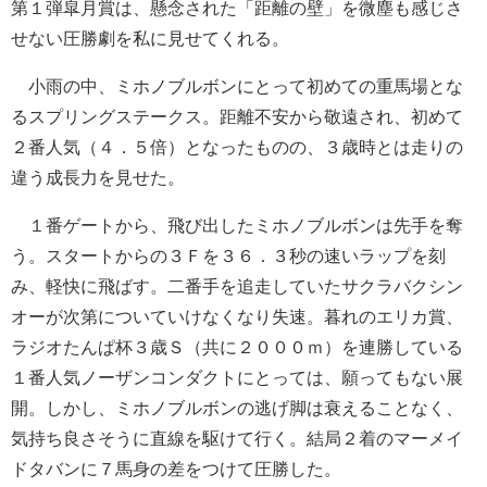
第１弾皐月賞は、懸念された「距離の壁」を微塵も感じさ
せない圧勝劇を私に見せてくれる。
小雨の中、ミホノブルボンにとって初めての重馬場とな
るスプリングステークス。距離不安から敬遠され、初めて
２番人気（４．５倍）となったものの、３歳時とは走りの
違う成長力を見せた。
１番ゲートから、飛び出したミホノブルボンは先手を奪
う。スタートからの３Ｆを３６．３秒の速いラップを刻
み、軽快に飛ばす。二番手を追走していたサクラバクシン
オーが次第についていけなくなり失速。暮れのエリカ賞、
ラジオたんぱ杯３歳Ｓ（共に２０００ｍ）を連勝している
１番人気ノーザンコンダクトにとっては、願ってもない展
開。しかし、ミホノブルボンの逃げ脚は衰えることなく、
気持ち良さそうに直線を駆けて行く。結局２着のマーメイ
ドタバンに７馬身の差をつけて圧勝した。