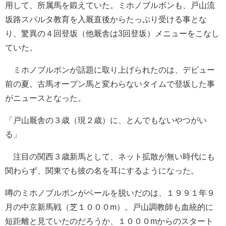
用して、所属馬を鍛えていた。ミホノブルボンも、戸山流
坂路スパルタ教育を入厩直後からたっぷり受ける事とな
り、驚異の４回登坂（他厩舎は3回登坂）メニューをこなし
ていた。
ミホノブルボンが話題に取り上げられたのは、デビュー
前の夏。古馬オープン馬と変わらないタイムで登坂した事
がニュースとなった。
「戸山厩舎の３歳（現２歳）に、とんでもないやつがい
る」
注目の関西３歳新馬として、ネット拡散が無い時代にも
関わらず、関東でも彼の名を耳にするようになった。
噂のミホノブルボンがベールを脱いだのは、１９９１年９
月の中京新馬戦（芝１０００m）。戸山調教師も血統的に
短距離と見ていたのだろうか、１０００mからのスタート