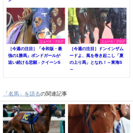
ニュース・ブログ
ニュース・ブログ
［今週の注目］「令和版・最
［今週の注目］ドンインザム
強の1勝馬」ボンドガールが
ードよ、風を巻き起こし「夏
追い続ける悲願 - クイーンS
の上り馬」となれ！～東海S
～
「名馬」を語る
の関連記事