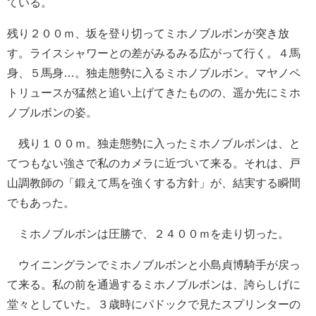
ている。
残り２００ｍ、坂を登り切ってミホノブルボンが突き放
す。ライスシャワーとの差がみるみる広がって行く。４馬
身、５馬身…。独走態勢に入るミホノブルボン。マヤノペ
トリュースが猛然と追い上げてきたものの、遥か先にミホ
ノブルボンの姿。
残り１００ｍ。独走態勢に入ったミホノブルボンは、と
てつもない強さで私のカメラに近づいて来る。それは、戸
山調教師の「鍛えて馬を強くする方針」が、結実する瞬間
でもあった。
ミホノブルボンは圧勝で、２４００ｍを走り切った。
ウイニングランでミホノブルボンと小島貞博騎手が戻っ
て来る。私の前を通過するミホノブルボンは、誇らしげに
堂々としていた。３歳時にパドックで見たスプリンターの