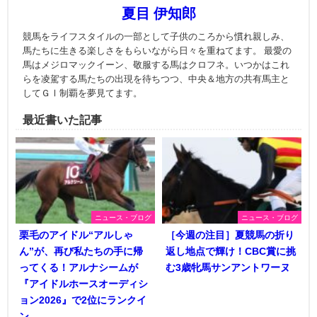
夏目 伊知郎
競馬をライフスタイルの一部として子供のころから慣れ親しみ、
馬たちに生きる楽しさをもらいながら日々を重ねてます。 最愛の
馬はメジロマックイーン、敬服する馬はクロフネ。いつかはこれ
らを凌駕する馬たちの出現を待ちつつ、中央＆地方の共有馬主と
してＧⅠ制覇を夢見てます。
最近書いた記事
ニュース・ブログ
ニュース・ブログ
栗毛のアイドル“アルしゃ
［今週の注目］夏競馬の折り
ん”が、再び私たちの手に帰
返し地点で輝け！CBC賞に挑
ってくる！アルナシームが
む3歳牝馬サンアントワーヌ
『アイドルホースオーディシ
ョン2026』で2位にランクイ
ン