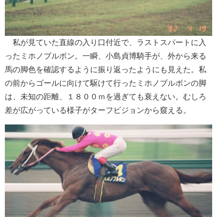
私が見ていた直線の入り口付近で、ラストスパートに入
ったミホノブルボン。一瞬、小島貞博騎手が、外から来る
馬の脚色を確認するように振り返ったようにも見えた。私
の前からゴールに向けて駆けて行ったミホノブルボンの脚
は、未知の距離、１８００ｍを過ぎても衰えない。むしろ
差が広がっている様子がターフビジョンから窺える。