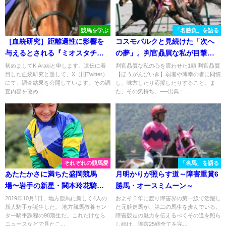
競馬を学ぶ
「名勝負」を語る
［血統研究］距離適性に影響を
コスモバルクと見続けた「次へ
与えるとされる『ミオスタチン
の夢」。判官贔屓な私が目撃し
遺伝子』について
た、コスモバルクの弥生賞。
初めましてK.Arakiと申します。遺伝に着
判官贔屓な私の心を震わせた1頭 判官贔屓
目した血統研究と題して、X（旧Twitter）
【ほうがんびいき】弱者や薄幸の者に同情
にて、調査結果を公開しています。その調
し、味方したり応援したりすること。ま
査内容を改め...
た、その気持ち。──出典：...
それぞれの競馬愛
「名馬」を語る
あたたかさに満ちた盛岡競馬
月明かりが照らす道～障害重賞6
場〜岩手の新星・関本玲花騎手
勝馬・オースミムーン～
のデビューから初勝利まで〜
2019年10月1日、地方競馬に新しく4人の
およそ５年に渡り障害界の第一線で活躍し
新人騎手が誕生した。 地方競馬教養セン
た元競走馬が、第二の馬生を歩んでいる。
ター騎手課程の98期生だ。これだけなら
障害競走の魅力を伝えるべくその道を照ら
ニュースなどで見たこ...
し続け、障害25戦全てを完...