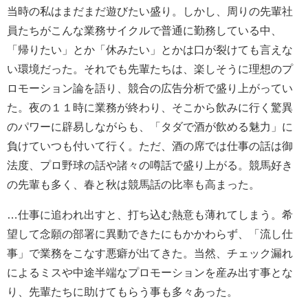
当時の私はまだまだ遊びたい盛り。しかし、周りの先輩社
員たちがこんな業務サイクルで普通に勤務している中、
「帰りたい」とか「休みたい」とかは口が裂けても言えな
い環境だった。それでも先輩たちは、楽しそうに理想のプ
ロモーション論を語り、競合の広告分析で盛り上がってい
た。夜の１１時に業務が終わり、そこから飲みに行く驚異
のパワーに辟易しながらも、「タダで酒が飲める魅力」に
負けていつも付いて行く。ただ、酒の席では仕事の話は御
法度、プロ野球の話や諸々の噂話で盛り上がる。競馬好き
の先輩も多く、春と秋は競馬話の比率も高まった。
…仕事に追われ出すと、打ち込む熱意も薄れてしまう。希
望して念願の部署に異動できたにもかかわらず、「流し仕
事」で業務をこなす悪癖が出てきた。当然、チェック漏れ
によるミスや中途半端なプロモーションを産み出す事とな
り、先輩たちに助けてもらう事も多々あった。