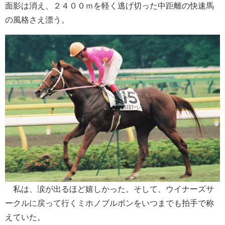
面影は消え、２４００ｍを軽く逃げ切った中距離の快速馬
の風格さえ漂う。
私は、涙が出るほど嬉しかった。そして、ウイナーズサ
ークルに戻って行くミホノブルボンをいつまでも拍手で称
えていた。