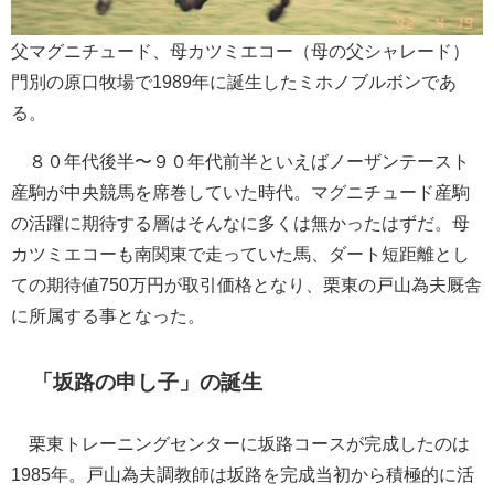
父マグニチュード、母カツミエコー（母の父シャレード）
門別の原口牧場で1989年に誕生したミホノブルボンであ
る。
８０年代後半〜９０年代前半といえばノーザンテースト
産駒が中央競馬を席巻していた時代。マグニチュード産駒
の活躍に期待する層はそんなに多くは無かったはずだ。母
カツミエコーも南関東で走っていた馬、ダート短距離とし
ての期待値750万円が取引価格となり、栗東の戸山為夫厩舎
に所属する事となった。
「坂路の申し子」の誕生
栗東トレーニングセンターに坂路コースが完成したのは
1985年。戸山為夫調教師は坂路を完成当初から積極的に活