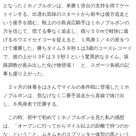
となったミホノブルボンは、単勝１倍台の支持を得てゲー
トインする。出遅れ気味のスタートから前半は後方追走と
いう後手を踏む。鞍上の小島貞広騎手はミホノブルボンの
力を信じて、慌てる事なく追走し、残り５０mで軽快に逃
げるホウエイセイコーを捉えると、１馬身１／４の差をつ
けて優勝した。勝ちタイム５８秒１は3歳のコースレコード
で、彼の上がり３F は３３秒１という驚異的なタイム。坂
路調教が産み出した化け物登場！ と、スポーツ各紙の記
事も盛り上がった。
２ヶ月の休養をはさんでマイルの条件戦に登場したミホ
ノブルボンは、危なげなく二番手追走から直線で抜け出
し、６馬身差で圧勝する。
この時、府中で初めてミホノブルボンを見た私の感想
は、「オープンに行ってからマイル以上の距離で持つのか
な」ということ。ムキムキのスプリンター体型の馬という