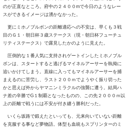
のが正直なところ。府中の２４００mで今日のようなレー
スができるイメージは湧かなかった。
更にミホノブルボンの距離適応への不安は、早くも３戦
目のＧ１・朝日杯３歳ステークス（現・朝日杯フューチュ
リティステークス）で露見したかのように見えた。
圧倒的な１番人気に支持されゲートインしたミホノブル
ボンは、スタートすると逃げるマイネルアーサーを執拗に
追いかけてしまう。直線に入ってもマイネルアーサーを捕
まえるのに苦労し、ラスト２００ｍでようやく振り切った
かと思えば外からヤマニンミラクルの強襲に遭う。結局ハ
ナ差の辛勝でG１制覇となったものの、この先２０００ｍ以
上の距離で戦うには不安が付き纏う勝利だった。
いくら坂路で鍛えたといっても、元来向いていない距離
を克服する事など夢物語。体型も血統もスプリンターのミ