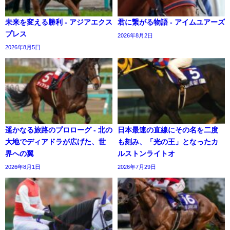
未来を変える勝利 - アジアエクス
君に繋がる物語 - アイムユアーズ
プレス
2026年8月2日
2026年8月5日
遥かなる旅路のプロローグ - 北の
日本最速の直線にその名を二度
大地でディアドラが広げた、世
も刻み、「光の王」となったカ
界への翼
ルストンライトオ
2026年8月1日
2026年7月29日