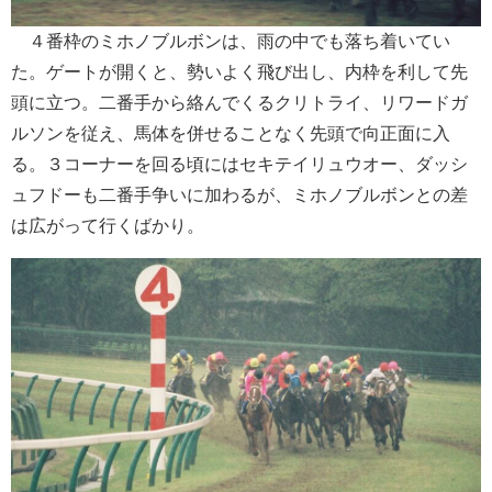
４番枠のミホノブルボンは、雨の中でも落ち着いてい
た。ゲートが開くと、勢いよく飛び出し、内枠を利して先
頭に立つ。二番手から絡んでくるクリトライ、リワードガ
ルソンを従え、馬体を併せることなく先頭で向正面に入
る。３コーナーを回る頃にはセキテイリュウオー、ダッシ
ュフドーも二番手争いに加わるが、ミホノブルボンとの差
は広がって行くばかり。