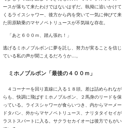
ースが落ちて来たわけではないはずだ。執拗に追いかけて
くるライスシャワー、後方から内を突いて一気に伸びて来
た田原騎乗のマヤノペトリュースが不気味な存在。
「あと６００ｍ、踏ん張れ！」
逃げるミホノブルボンに夢を託し、努力が実ることを信じ
ている私の声が聞こえるだろうか…。
ミホノブルボン「最後の４００ｍ」
４コーナーを回り直線に入る１８頭。差は詰められなが
らも、快調に飛ばすミホノブルボン、２馬身のリードを保
っている。ライスシャワーが食らいつき、内からマーメー
ドタバン、外からマヤノペトリュース、ナリタタイセイが
ラストスパートに入る。サクラセカイオーは後方でもがい