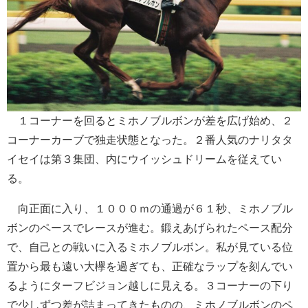
１コーナーを回るとミホノブルボンが差を広げ始め、２
コーナーカーブで独走状態となった。２番人気のナリタタ
イセイは第３集団、内にウイッシュドリームを従えてい
る。
向正面に入り、１０００ｍの通過が６１秒、ミホノブル
ボンのペースでレースが進む。鍛えあげられたペース配分
で、自己との戦いに入るミホノブルボン。私が見ている位
置から最も遠い大欅を過ぎても、正確なラップを刻んでい
るようにターフビジョン越しに見える。３コーナーの下り
で少しずつ差が詰まってきたものの、ミホノブルボンのペ