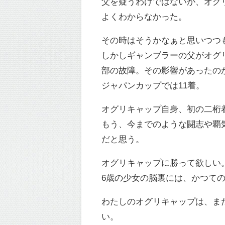
父を疑うわけではないが、オグ
よくわからなかった。
その時はそうかなぁと思いつつ
しかしギャンブラーの父がオグ
部の故障。その影響があったの
ジャパンカップでは11着。
オグリキャップ自身、初の二桁
もう、今までのような闘志や覇
だと思う。
オグリキャップに勝って欲しい
6歳の少女の脳裏には、かつて
わたしのオグリキャップは、ま
い。