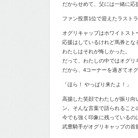
だからせめて、父には一緒に応
ファン投票1位で迎えたラスト
オグリキャップはホワイトスト
応援はしているけれど馬券とな
わたしはそれが悔しかった。
だって、わたしの中ではオグリ
だから、4コーナーを過ぎてオ
「ほら！ やっぱり来たよ！」
高揚した笑顔でわたしが振り向
ン。そんな言葉で語られること
今でも強く印象に残っているの
武豊騎手がオグリキャップの首