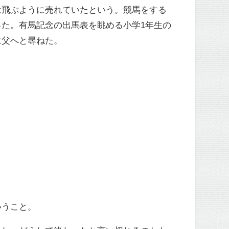
は飛ぶように売れていたという。競馬をする
た。有馬記念の出馬表を眺める小学1年生の
に父へと尋ねた。
いうこと。