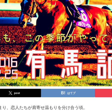
post
はてブ
まり、恋人たちが肩寄せ温もりを分け合う頃。