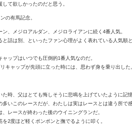
援して欲しかったのだと思う。
ランの有馬記念。
ーン、メジロアルダン、メジロライアンに続く4番人気。
ると話は別、といったファン心理がよく表れている人気順
キャップはいつでも圧倒的1番人気なのだ。
グリキャップが先頭に立った時には、思わず身を乗り出した
いた時、父はとても悔しそうに悲鳴を上げていたように記
の多いこのレースだが、わたしは実はレースとは違う所で
は、レースが終わった後のウイニングランだ。
筋を2度ほど軽くポンポンと撫でるように叩く。