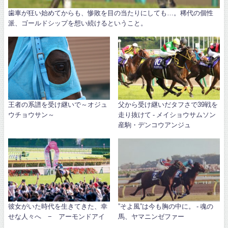
歯車が狂い始めてからも、惨敗を目の当たりにしても…。稀代の個性
派、ゴールドシップを想い続けるということ。
王者の系譜を受け継いで～オジュ
父から受け継いだタフさで39戦を
ウチョウサン～
走り抜けて - メイショウサムソン
産駒・デンコウアンジュ
彼女がいた時代を生きてきた、幸
”そよ風”は今も胸の中に。 - 魂の
せな人々へ − アーモンドアイ
馬、ヤマニンゼファー