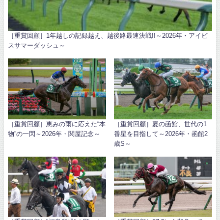
［重賞回顧］1年越しの記録越え、越後路最速決戦!!～2026年・アイビ
スサマーダッシュ～
［重賞回顧］恵みの雨に応えた“本
［重賞回顧］夏の函館、世代の1
物”の一閃～2026年・関屋記念～
番星を目指して～2026年・函館2
歳S～