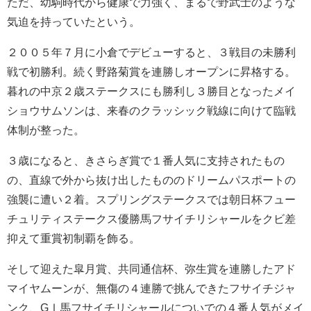
ただ、幼駒時代から健康で力強く、まるで野武士のような
気迫を持っていたという。
２００５年７月に小倉でデビューすると、３戦目の未勝利
戦で初勝利。続く野路菊賞を連勝しオープンに昇格する。
暮れの中京２歳ステークスにも勝利し３勝目となったメイ
ショウサムソンは、来春のクラッシック戦線に向けて臨戦
体制が整った。
３歳になると、きさらぎ賞で１番人気に支持されたもの
の、直線で外から抜け出したもののドリームパスポートの
強襲に遭い２着。スプリングステークスでは朝日杯フュー
チュリティステークス優勝馬フサイチリシャールをクビ差
抑えて重賞初制覇を飾る。
そして迎えた皐月賞、共同通信杯、弥生賞を連勝したアド
マイヤムーンが、無傷の４連勝で挑んできたフサイチジャ
ンク、GⅠ馬フサイチリシャールについでの４番人気がメイ