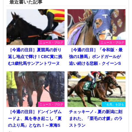
最近書いた記事
ニュース・ブログ
ニュース・ブログ
［今週の注目］夏競馬の折り
［今週の注目］「令和版・最
返し地点で輝け！CBC賞に挑
強の1勝馬」ボンドガールが
む3歳牝馬サンアントワーヌ
追い続ける悲願 - クイーンS
ニュース・ブログ
「名馬」を語る
［今週の注目］ドンインザム
チェッキーノ - 夏の新潟に刻
ードよ、風を巻き起こし「夏
まれた、「栗毛の才媛」のラ
の上り馬」となれ！～東海S
ストラン