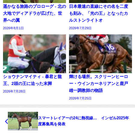
遥かなる旅路のプロローグ - 北の
日本最速の直線にその名を二度
大地でディアドラが広げた、世
も刻み、「光の王」となったカ
界への翼
ルストンライトオ
2026年8月1日
2026年7月29日
ショウナンマイティ - 暴君と龍
輝ける場所。スクリーンヒーロ
王、2頭の王に迫った末脚
ー・ウインカーネリアンと鹿戸
雄一調教師の物語
2026年7月28日
2026年7月25日
スマートレイアーの24に熱視線… インゼル2025年
度募集馬を発表