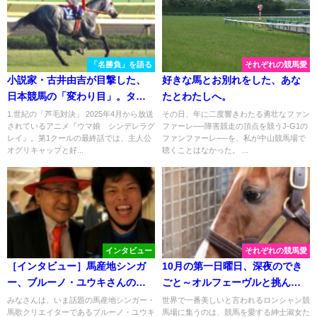
「名勝負」を語る
それぞれの競馬愛
小説家・古井由吉が目撃した、
好きな馬とお別れをした、あな
日本競馬の「変わり目」。タマ
たとわたしへ。
モクロスとオグリキャップが激
1.世紀の「芦毛対決」 2025年4月から放送
その日、年に二度響きわたる勇壮なファン
されているアニメ『ウマ娘 シンデレラグ
ファーレ──障害競走の頂点を競うJ-G1の
突した1988年の天皇賞(秋)
レイ』。第1クールの最終話では、主人公
ファンファーレ──を、私が中山競馬場で
オグリキャップと好...
聴くことはなかった。 ...
インタビュー
それぞれの競馬愛
［インタビュー］馬産地シンガ
10月の第一日曜日、深夜のでき
ー、ブルーノ・ユウキさんの原
ごと～オルフェーヴルと挑んだ
点とは。
凱旋門賞～
みなさんは、いま話題の馬産地シンガー・
世界で一番美しいと言われるロンシャン競
馬歌クリエイターであるブルーノ・ユウキ
馬場に集うのは、競馬を愛する紳士淑女た