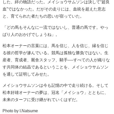
した、絆の物語だった。メイショウサムソンは決して“超良
血”ではなかった。だがその走りには、血統を超えた意志
と、育てられた者たちの思いが宿っていた。
「どの馬もそんなに一流ではないし、普通の馬です。やっ
ぱり人のおかげでしょうね」。
松本オーナーの言葉には、馬を信じ、人を信じ、縁を信じ
る彼の哲学が滲んでいる。競馬は孤独な勝負ではない。生
産者、育成者、厩舎スタッフ、騎手──すべての人が織りな
す共同体の結晶であるということを、メイショウサムソン
を通して証明してみせた。
メイショウサムソンは今も記憶の中で走り続ける。そして
松本好雄オーナーの夢は、冠名「メイショウ」とともに、
未来のターフに受け継がれていくはずだ。
Photo by I.Natsume