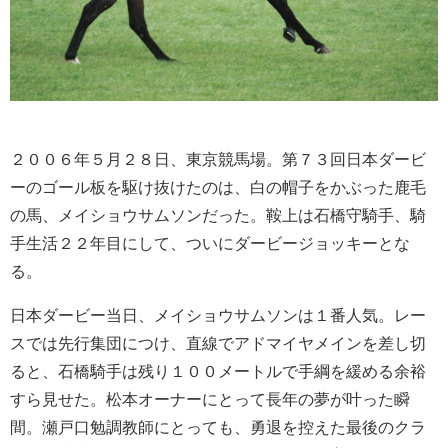
２００６年５月２８日、東京競馬場。第７３回日本ダービ
ーのゴール板を駆け抜けたのは、白の帽子をかぶった鹿毛
の馬、メイショウサムソンだった。鞍上は石橋守騎手、騎
手生活２２年目にして、ついにダービージョッキーとな
る。
日本ダービー当日、メイショウサムソンは１番人気。レー
スでは先行集団につけ、直線でアドマイヤメインを差し切
ると、石橋騎手は残り１００メートルで手綱を緩める余裕
すら見せた。松本オーナーにとって長年の夢が叶った瞬
間。瀬戸口勉調教師にとっても、勇退を控えた最後のクラ