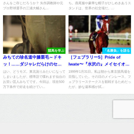
さんをご存じだろうか？ 矢作調教師や元
ち。燕尾服や豪華な帽子がひしめきあうス
プロ野球選手の三浦大輔さん...
タンドは、世界の社交場だ。...
競馬を学ぶ
「名勝負」を語る
みちての珍名道中膝栗毛～ドキ
［フェブラリーS］Pride of
ッ！……ダジャレだらけのセー
Iwate〜『水沢の』メイセイオペ
ジ馬の巻～
ラが『日本の』メイセイオペラ
はい、どうモズ。東北訛りみたいになって
1999年1月31日。私は朝から東京競馬場を
しまいましたが、標準語で喋れます仙台の
目指していた。その日のメインレース、フ
になった日〜
お笑い芸人みちてです。今回は、現在500
ェブラリーステークスを観戦するためだっ
万下条件で好走を続けてい...
たが、妙な違和感が拭...
運営情報
プライバシーポリシー
お問い合わせ