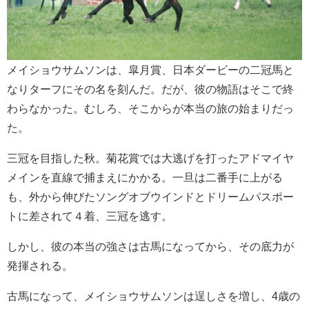
メイショウサムソンは、皐月賞、日本ダービーの二冠馬と
なりターフにその名を刻んだ。だが、彼の物語はそこで終
わらなかった。むしろ、そこからが本当の旅の始まりだっ
た。
三冠を目指した秋。菊花賞では大逃げを打ったアドマイヤ
メインを直線で捕まえにかかる。一旦は二番手に上がる
も、外から伸びたソングオブウインドとドリームパスポー
トに差されて４着、三冠を逃す。
しかし、彼の本当の強さは古馬になってから、その底力が
発揮される。
古馬になって、メイショウサムソンは逞しさを増し、4歳の