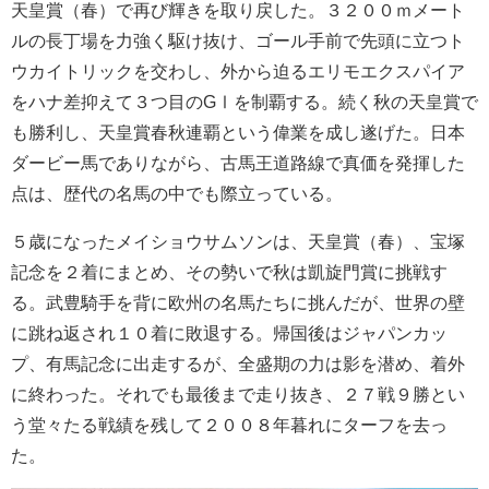
天皇賞（春）で再び輝きを取り戻した。３２００ｍメート
ルの長丁場を力強く駆け抜け、ゴール手前で先頭に立つト
ウカイトリックを交わし、外から迫るエリモエクスパイア
をハナ差抑えて３つ目のGⅠを制覇する。続く秋の天皇賞で
も勝利し、天皇賞春秋連覇という偉業を成し遂げた。日本
ダービー馬でありながら、古馬王道路線で真価を発揮した
点は、歴代の名馬の中でも際立っている。
５歳になったメイショウサムソンは、天皇賞（春）、宝塚
記念を２着にまとめ、その勢いで秋は凱旋門賞に挑戦す
る。武豊騎手を背に欧州の名馬たちに挑んだが、世界の壁
に跳ね返され１０着に敗退する。帰国後はジャパンカッ
プ、有馬記念に出走するが、全盛期の力は影を潜め、着外
に終わった。それでも最後まで走り抜き、２７戦９勝とい
う堂々たる戦績を残して２００８年暮れにターフを去っ
た。