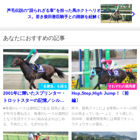
芦毛伝説の“語られざる章”を担った馬ホクトヘリオ
ス。若き柴田善臣騎手との蹄跡を紐解く
あなたにおすすめの記事
「名勝負」を語る
それぞれの競馬愛
2001年に輝いたスプリンター・
Hop,Step,High Jump！〔前
トロットスターの記憶／シルク
編〕
ロードステークス
■毎週のレースは歳時記である 競馬と過ご
昨今、競馬ファンによる障害レースへの関
す年月を重ねると、毎週のレースが歳時記
心が高まっている── ふと、そう感じた。
となり生活サイクルに組み込まれはじめ
2016年・最優秀障害馬には満票でオジュ
る。子供のころ、七夕やお月...
ウチョウサンが選出。...