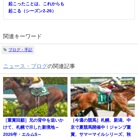
起こったことは、これからも
起こる（シーズン2-26）
関連キーワード
ブログ・手記
ニュース・ブログ
の関連記事
［重賞回顧］兄の背中を追いか
［今週の競馬］札幌、新潟、中
けて、札幌で示した新境地～
京で夏競馬開催中！ジャンプ重
2026年・エルムS～
賞、サマーマイルシリーズ、秋