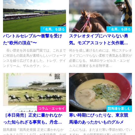
「名馬」を語る
「名馬」を語る
パントルセレブル〜衝撃を受け
ステレオタイプにハマらない勇
た“欧州の頂点”〜
気。モズアスコットと矢作厩舎
の"二刀流"挑戦を振り返る。
長い歴史を誇る凱旋門賞では、これまで
何かを成し遂げるためには、時にステレオ
に何頭もの競走馬が素晴らしいパフォーマ
タイプにハマらない柔軟で勇気ある選択が
ンスを繰り広げてきました。トレヴ、デイ
必要になる。 MLBロサンゼルス・エンゼ
ンドリーム、ザルカヴァ、シ...
ルスに所属する大谷翔平選...
コラム・エッセイ
競馬場を楽しむ
［本日発売］正史に書かれなか
寒い時期にぴったりな、東京競
った知られざる事実も。丹念な
馬場のあったかいものグルメ
取材で見つけた様々な話が一冊
競馬書籍『競馬史発掘 正史に書かれなか
こんにちは。まだまだ寒い季節が続いてい
ったあんな話こんな話』が本日発売。なぜ
ますね。 冬の競馬観戦は寒いので苦手、