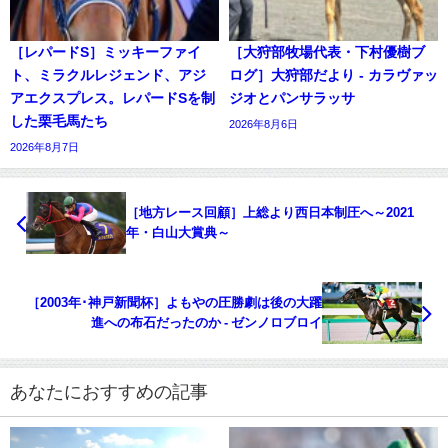
［レパードS］ミッキーファイ
［大狩部牧場代表・下村優樹ブ
ト、ミラクルレジェンド、アジ
ログ］大狩部だより - カラヴァッ
アエクスプレス。レパードSを制
ジオとパンサラッサ
した栗毛馬たち
2026年8月6日
2026年8月7日
［地方レース回顧］上総より西日本制圧へ～2021
年・白山大賞典～
［2003年･神戸新聞杯］よもやの圧勝劇は後の大躍
進への布石だったのか - ゼンノロブロイ
あなたにおすすめの記事