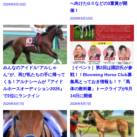
へ向けたGⅡなどの3重賞が開
2026年8月10日
催！
2026年8月10日
みんなのアイドル“アルしゃ
［イベント］第2回は諏訪氏が参
ん”が、再び私たちの手に帰って
戦！！Blooming Horse Club募
くる！アルナシームが『アイド
集馬とっておき情報も！？「馬
ルホースオーディション2026』
体の教科書」トークライブが8月
で2位にランクイン
14日に開催
2026年8月7日
2026年8月7日