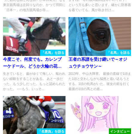
に - 『競馬史発掘 正史に書かれ
東京競馬場は左回りなのか、かつて羽田に
という方も多いと思います。確かに防寒着
なかったあんな話こんな話』
「日本一」の地方競馬場が存...
を着ていても、風が吹き付け...
「名馬」を語る
「名馬」を語る
今度こそ、何度でも。カレンブ
王者の系譜を受け継いで～オジ
ーケドール、どうか大輪の花
ュウチョウサン～
を。
生きていると、歯がゆくて悔しい、報われ
2013年、中山大障害。 最後の直線で1頭ま
ない経験をすることがある。 あと一歩だ
た1頭と交わしながら猛然と追い込もうと
った。もう少しだった。もっと認められた
する、1頭の牝馬がいた。彼女の前を行く
かった。 ──もう、いっそ...
最後の1頭の馬との差...
「名勝負」を語る
インタビュー