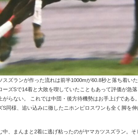
スズランが作った流れは前半1000mが60.8秒と落ち着い
ローズSで14着と大敗を喫していたこともあって評価が急
上がらない。 これでは中団・後方待機勢はお手上げである
ズS同様、追い込みに徹したニホンピロスワンも全く脚を伸
む中、まんまと2着に逃げ粘ったのがヤマカツスズラン。そ