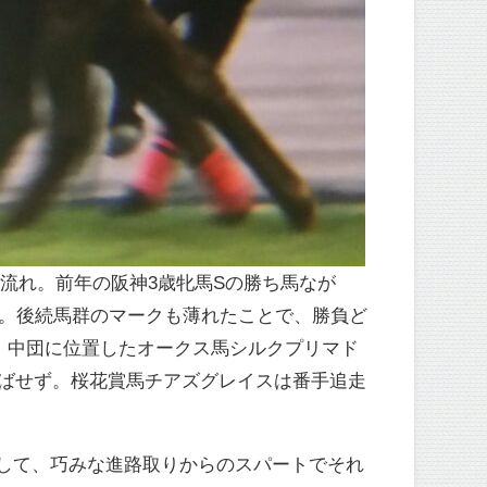
た流れ。前年の阪神3歳牝馬Sの勝ち馬なが
落。後続馬群のマークも薄れたことで、勝負ど
。中団に位置したオークス馬シルクプリマド
ばせず。桜花賞馬チアズグレイスは番手追走
して、巧みな進路取りからのスパートでそれ