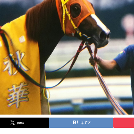
post
はてブ