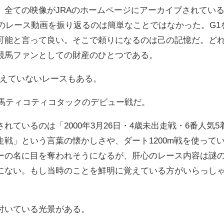
、全ての映像がJRAのホームページにアーカイブされてい
前のレース動画を振り返るのは簡単なことではなかった。G
可能と言って良い。そこで頼りになるのは己の記憶だ。ど
競馬ファンとしての財産のひとつである。
覚えていないレースもある。
賞馬ティコティコタックのデビュー戦だ。
れているのは「2000年3月26日・4歳未出走戦・6番人
走戦」という言葉の懐かしさや、ダート1200m戦を使って
ーの名に目を奪われそうになるが、肝心のレース内容は謎の
にない。もし当時のことを鮮明に覚えている方がいらっし
付いている光景がある。