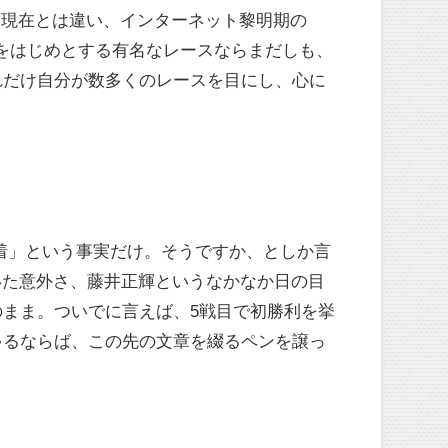
る現在とは違い、インターネット黎明期の
1をはじめとする有名なレースならまだしも、
れだけ自分が数多くのレースを目にし、心に
気5着」という事実だけ。そうですか、としか言
いた意外さ、藤井正輝というなかなか日の目
まま。ついでに言えば、5戦目で初勝利を挙
ゃるならば、この先の文章を綴るペンを譲っ