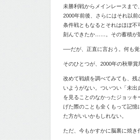
未勝利戦からメインレースまで
2000年前後、さらにはそれ以
条件戦ともなるとそれはほぼ不
刻んできたか……。その蓄積が
──だが、正直に言おう。何も
そのひとつが、2000年の秋華
改めて戦績を調べてみても、残さ
いようがない。ついつい「未出
を見ることのなかったジョッキ
げた際のことも全くもって記憶
た方がいいかもしれない。
ただ、今もかすかに脳裏に焼き