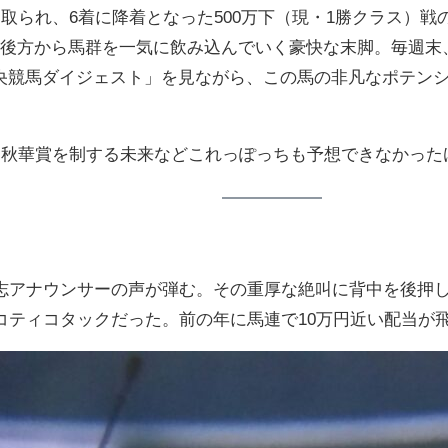
取られ、6着に降着となった500万下（現・1勝クラス）
ー最後方から馬群を一気に飲み込んでいく豪快な末脚。毎週
中央競馬ダイジェスト」を見ながら、この馬の非凡なポテン
に秋華賞を制する未来などこれっぽっちも予想できなかった
志アナウンサーの声が弾む。その重厚な絶叫に背中を後押
コティコタックだった。前の年に馬連で10万円近い配当が