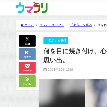
ホーム
コラム・エッセイ
「名馬」を語る
何を目
「名馬」を語る
post
何を目に焼き付け、
はてブ
思い出。
2021年10月16日
Pocket
Feedly