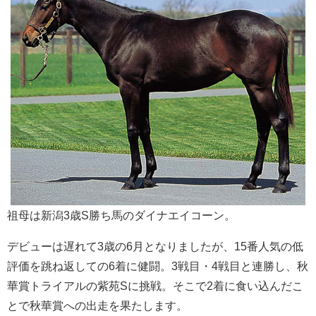
祖母は新潟3歳S勝ち馬のダイナエイコーン。
デビューは遅れて3歳の6月となりましたが、15番人気の低
評価を跳ね返しての6着に健闘。3戦目・4戦目と連勝し、秋
華賞トライアルの紫苑Sに挑戦。そこで2着に食い込んだこ
とで秋華賞への出走を果たします。