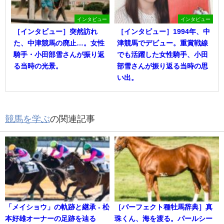
インタビュー
インタビュー
［インタビュー］突然訪れ
［インタビュー］1994年、中
た、中津競馬の廃止…。女性
津競馬でデビュー。重賞戦線
騎手・小田部雪さんが振り返
でも活躍した女性騎手、小田
る当時の光景。
部雪さんが振り返る当時の思
い出。
競馬を学ぶ
の関連記事
「メイショウ」の軌跡と継承 - 松
［パーフェクト種牡馬辞典］真
本好雄オーナーの足跡を辿る
珠くん、海を渡る。パールシー