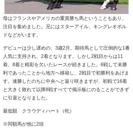
母はフランスやアメリカの重賞勝ち馬ということもあり、
注目を集めました。兄にはスターアイル、キングレオポル
ドなどがいます。
デビューは少し遅めの、3歳2月。期待馬として圧倒的な1番
人気に支持され、2着となります。しかし2戦目からは11
着、8着と精彩を欠いたレースが続きました。6戦して未勝
利であったことから地方へ移籍し、2戦目で初勝利をあげま
す。連勝したのちに中央へと返り咲きますが、初戦で16着
と大きく敗れて以降8戦すべてで掲示板にのることができず
に引退となりました。
最低額 クラウディハート（牝）
※同額馬が他に2頭