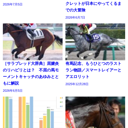
クレットが日本にやってくるま
2026年7月5日
での大冒険
2026年6月7日
［サラブレッド大辞典］屈腱炎
有馬記念、もうひとつのラスト
のリハビリとは？ 不屈の馬モ
ラン物語／スマートレイアーと
ーメントキャッチのあゆみとと
アエロリット
もに解説
2025年12月28日
2026年6月5日