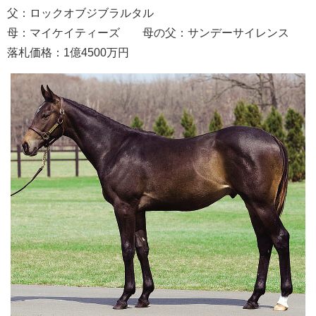
父：ロックオブジブラルタル
母：マイケイティーズ 母の父：サンデーサイレンス
落札価格：1億4500万円