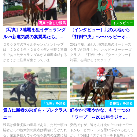
写真で楽しむ競馬
インタビュー
［写真］3連覇を狙うデュランダ
［インタビュー］北の大地から
ルvs新進気鋭の素質馬たち。当
「打倒中央」へ〜ハッピーオー
時のパドック写真で振り返る、
ナーズクラブ・会田代表〜
２００５年のマイルチャンピオンシップ
2019年夏、新しい地方競馬のオーナーズ
は、２００３年・２００４年と当時２連覇
クラブが誕生した。 ハッピーオーナーズ
２００５年マイルチャンピオン
中であったデュランダルが３連覇達成する
クラブ。 『打倒中央』『ダートグレード
シップ。
かどうかに注目が集まっていま...
制覇』を掲げるそのクラブ...
「名馬」を語る
「名勝負」を語る
貴方に勝者の栄光を - プレクラス
鮮やかで密やかな、もう一つの
ニー
「ワープ」～2013年ラジオ
NIKKEI賞・ケイアイチョウサン
競馬は優勝劣敗の世界であり、ただ一頭の
突然ですが、皆さんは次の2つのキーワー
勝者とその他大勢の敗者は明確に分かたれ
ドから、どのレースを思い浮かべるだろう
～
る。栄冠を掴んでその名を競馬の歴史に刻
か。 1つ目は「ステイゴールド産駒」 2つ