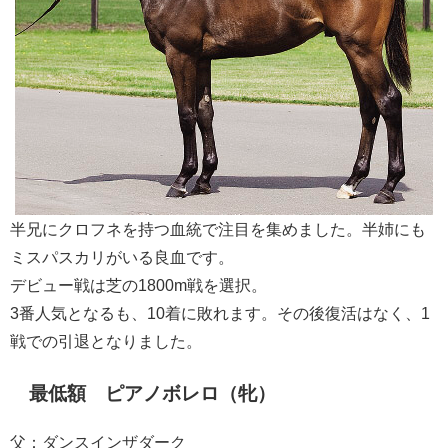
半兄にクロフネを持つ血統で注目を集めました。半姉にも
ミスパスカリがいる良血です。
デビュー戦は芝の1800m戦を選択。
3番人気となるも、10着に敗れます。その後復活はなく、1
戦での引退となりました。
最低額 ピアノボレロ（牝）
父：ダンスインザダーク