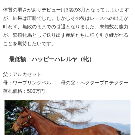
体質の弱さがありデビューは3歳の3月となってしまいます
が、結果は圧勝でした。しかしその後はレースへの出走が
叶わず、無敗のままでの引退となりました。未知数な能力
が、繁殖牝馬として送り出す産駒たちに強く引き継がれる
ことを期待したいです。
最低額 ハッピーハレルヤ（牝）
父：アルカセット
母：ワーブリングベル 母の父：ヘクタープロテクター
落札価格：500万円