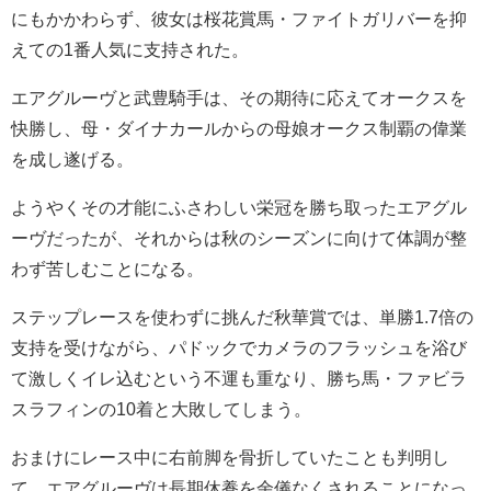
にもかかわらず、彼女は桜花賞馬・ファイトガリバーを抑
えての1番人気に支持された。
エアグルーヴと武豊騎手は、その期待に応えてオークスを
快勝し、母・ダイナカールからの母娘オークス制覇の偉業
を成し遂げる。
ようやくその才能にふさわしい栄冠を勝ち取ったエアグル
ーヴだったが、それからは秋のシーズンに向けて体調が整
わず苦しむことになる。
ステップレースを使わずに挑んだ秋華賞では、単勝1.7倍の
支持を受けながら、パドックでカメラのフラッシュを浴び
て激しくイレ込むという不運も重なり、勝ち馬・ファビラ
スラフィンの10着と大敗してしまう。
おまけにレース中に右前脚を骨折していたことも判明し
て、エアグルーヴは長期休養を余儀なくされることになっ