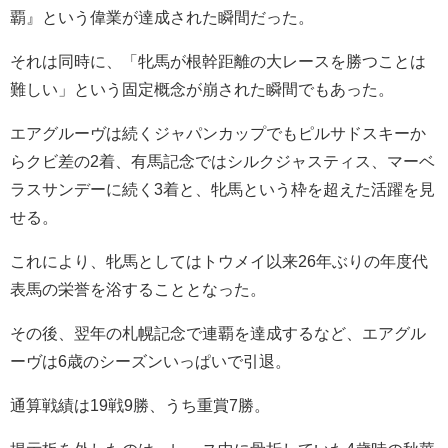
覇』という偉業が達成された瞬間だった。
それは同時に、「牝馬が根幹距離の大レースを勝つことは
難しい」という固定概念が崩された瞬間でもあった。
エアグルーヴは続くジャパンカップでもピルサドスキーか
らクビ差の2着、有馬記念ではシルクジャスティス、マーベ
ラスサンデーに続く3着と、牝馬という枠を超えた活躍を見
せる。
これにより、牝馬としてはトウメイ以来26年ぶりの年度代
表馬の栄誉を浴することとなった。
その後、翌年の札幌記念で連覇を達成するなど、エアグル
ーヴは6歳のシーズンいっぱいで引退。
通算戦績は19戦9勝、うち重賞7勝。