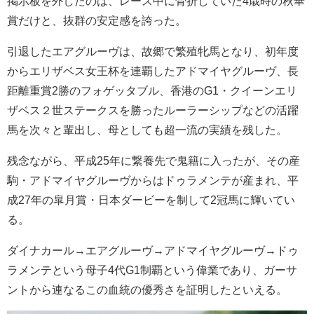
掲示板を外したのは、レース中に骨折していた4歳時の秋華
賞だけと、抜群の安定感を誇った。
引退したエアグルーヴは、故郷で繁殖牝馬となり、初年度
からエリザベス女王杯を連覇したアドマイヤグルーヴ、長
距離重賞2勝のフォゲッタブル、香港のG1・クイーンエリ
ザベス２世ステークスを勝ったルーラーシップなどの活躍
馬を次々と輩出し、母としても超一流の実績を残した。
残念ながら、平成25年に繋養先で鬼籍に入ったが、その産
駒・アドマイヤグルーヴからはドゥラメンテが産まれ、平
成27年の皐月賞・日本ダービーを制して2冠馬に輝いてい
る。
ダイナカール→エアグルーヴ→アドマイヤグルーヴ→ドゥ
ラメンテという母子4代G1制覇という偉業であり、ガーサ
ントから連なるこの血統の優秀さを証明したといえる。