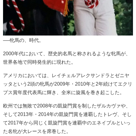
──牝馬の、時代。
2000年代において、歴史的名馬と称されるような牝馬が、
世界各地で同時発生的に現れた。
アメリカにおいては、レイチェルアレクサンドラとゼニヤ
ッタという2頭の牝馬が2009年・2010年と2年続けてエクリ
プス賞年度代表馬に輝き、全米に旋風を巻き起こした。
欧州では無敗で2008年の凱旋門賞を制したザルカヴァや、
そして2013年・2014年の凱旋門賞を連覇したトレヴ、そし
て2017年から同じく凱旋門賞を連覇中のエネイブルといっ
た名牝が大レースを席巻した。