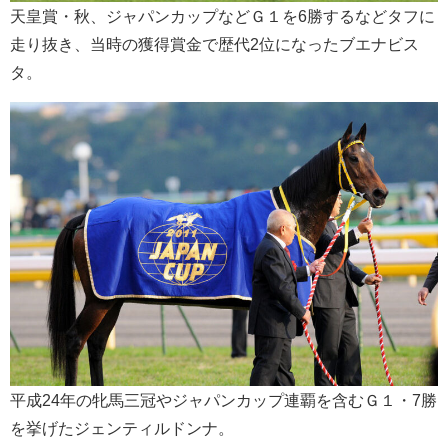
天皇賞・秋、ジャパンカップなどＧ１を6勝するなどタフに
走り抜き、当時の獲得賞金で歴代2位になったブエナビス
タ。
平成24年の牝馬三冠やジャパンカップ連覇を含むＧ１・7勝
を挙げたジェンティルドンナ。