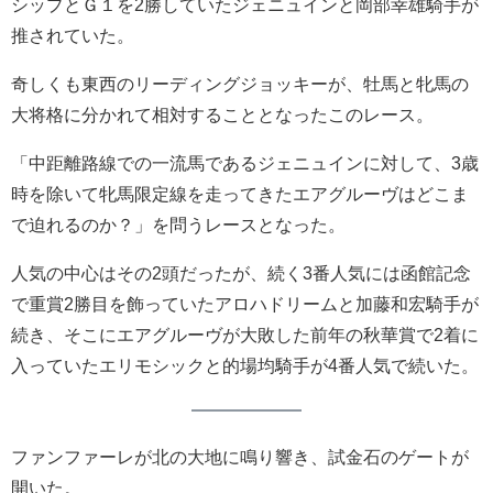
シップとＧ１を2勝していたジェニュインと岡部幸雄騎手が
推されていた。
奇しくも東西のリーディングジョッキーが、牡馬と牝馬の
大将格に分かれて相対することとなったこのレース。
「中距離路線での一流馬であるジェニュインに対して、3歳
時を除いて牝馬限定線を走ってきたエアグルーヴはどこま
で迫れるのか？」を問うレースとなった。
人気の中心はその2頭だったが、続く3番人気には函館記念
で重賞2勝目を飾っていたアロハドリームと加藤和宏騎手が
続き、そこにエアグルーヴが大敗した前年の秋華賞で2着に
入っていたエリモシックと的場均騎手が4番人気で続いた。
ファンファーレが北の大地に鳴り響き、試金石のゲートが
開いた。