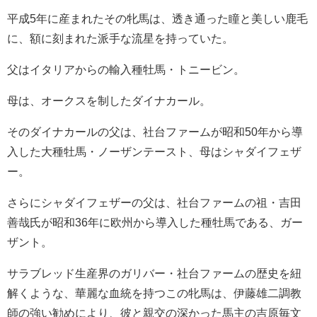
平成5年に産まれたその牝馬は、透き通った瞳と美しい鹿毛
に、額に刻まれた派手な流星を持っていた。
父はイタリアからの輸入種牡馬・トニービン。
母は、オークスを制したダイナカール。
そのダイナカールの父は、社台ファームが昭和50年から導
入した大種牡馬・ノーザンテースト、母はシャダイフェザ
ー。
さらにシャダイフェザーの父は、社台ファームの祖・吉田
善哉氏が昭和36年に欧州から導入した種牡馬である、ガー
ザント。
サラブレッド生産界のガリバー・社台ファームの歴史を紐
解くような、華麗な血統を持つこの牝馬は、伊藤雄二調教
師の強い勧めにより、彼と親交の深かった馬主の吉原毎文