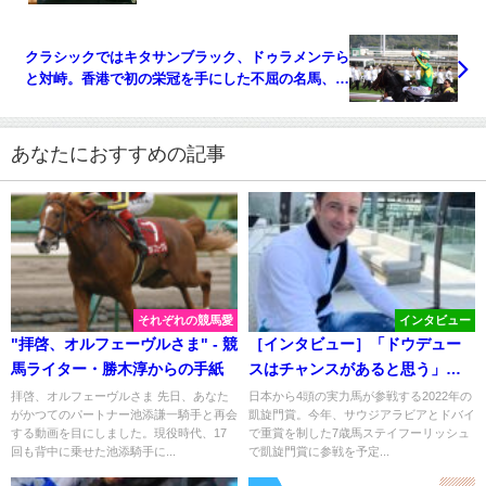
表・米本さんの想いとは
クラシックではキタサンブラック、ドゥラメンテら
と対峙。香港で初の栄冠を手にした不屈の名馬、サ
トノクラウン
あなたにおすすめの記事
それぞれの競馬愛
インタビュー
"拝啓、オルフェーヴルさま" - 競
［インタビュー］「ドウデュー
馬ライター・勝木淳からの手紙
スはチャンスがあると思う」。
ルメール騎手が語る、2022年凱
拝啓、オルフェーヴルさま 先日、あなた
日本から4頭の実力馬が参戦する2022年の
がかつてのパートナー池添謙一騎手と再会
凱旋門賞。今年、サウジアラビアとドバイ
旋門賞。
する動画を目にしました。現役時代、17
で重賞を制した7歳馬ステイフーリッシュ
回も背中に乗せた池添騎手に...
で凱旋門賞に参戦を予定...