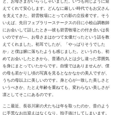
と、お母さまがいらっしゃいました。いつも同じように迎
えてくれて安心します。どんなに厳しい時代でもお父さん
を支えてきた、碧雲牧場にとっての影の立役者です。そう
いえば、先日フェブラリーステークスの日に小桧山調教師
にお会いして話したとき―彼も碧雲牧場との付き合いは長
いのですが―、お母さまはかつて女優だったという話を教
えてくれました。初耳でしたが、「やっぱりそうでした
か」と僕は腑に落ちたようも感じました。というのも、初
めてお会いしたときから、普通の人とは少し違った雰囲気
を身にまとっていたからです。自慢ではありませんが、僕
の母も若かりし頃の写真を見るとなかなかの美人ですが、
うちの母以上に美しいのです。身と心が一致した美しさと
いうべきか、たとえ年齢を重ねても、変わらない美しさが
凛としてそこにあるのです。
ここ最近、長谷川家の犬たちは年を取ったのか、昔のよう
に手荒なお出迎えはなくなり、拍子抜けしてしまいます。