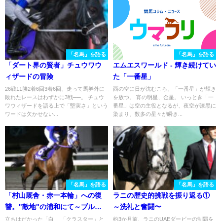
「名馬」を語る
「名馬」を語る
「ダート界の賢者」チュウワウ
エムエスワールド - 輝き続けてい
ィザードの冒険
た「一番星」
26戦11勝2着6回3着6回、走って馬券外に
西の空に日が沈むころ、「一番星」が輝き
敗れたレースはわずかに3戦──。 チュウ
を放つ。 宵の明星、金星。 いっとき「一
ワウィザードを語る上で「堅実さ」という
番星」は空の主役となるが、夜空が漆黒に
ワードは欠かせない...
染まり、数多の星々が瞬き...
「名馬」を語る
「名馬」を語る
「村山厩舎・赤一本輪」への復
ラニの歴史的挑戦を振り返る①
讐。"敵地"の浦和にて～ブルド
～洗礼と奮闘〜
ッグボス～
立ちはだかった「白」 「クラスター」と
約3か月前、ラニのUAEダービーの制覇を