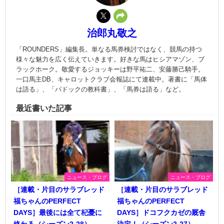
治郎丸敬之
「ROUNDERS」編集長。単なる馬券検討ではなく、競馬の持つ
様々な魅力を広く伝えていきます。好きな馬はヒシアマゾン、ブ
ラックホーク。敬愛するジョッキーは野平祐二、安藤勝己騎手。
一口馬主DB、キャロットクラブ会報誌にて連載中。著書に「馬体
は語る」、「パドックの教科書」、「馬券は語る」など。
最近書いた記事
ニュース・ブログ
ニュース・ブログ
［連載・片目のサラブレッド
［連載・片目のサラブレッド
福ちゃんのPERFECT
福ちゃんのPERFECT
DAYS］最後には全て杞憂に
DAYS］ドコフクカゼの厩舎
終わる（シーズン2-28）
決定！（シーズン2-27）