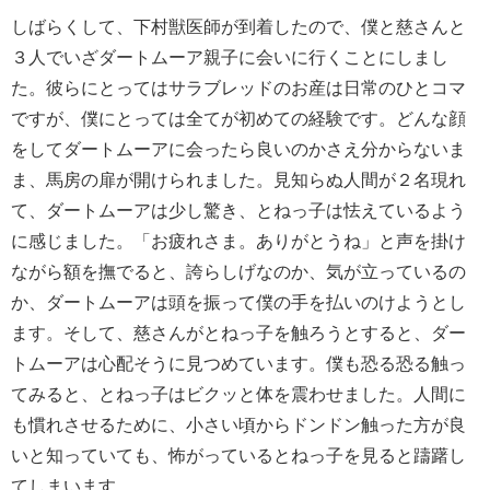
しばらくして、下村獣医師が到着したので、僕と慈さんと
３人でいざダートムーア親子に会いに行くことにしまし
た。彼らにとってはサラブレッドのお産は日常のひとコマ
ですが、僕にとっては全てが初めての経験です。どんな顔
をしてダートムーアに会ったら良いのかさえ分からないま
ま、馬房の扉が開けられました。見知らぬ人間が２名現れ
て、ダートムーアは少し驚き、とねっ子は怯えているよう
に感じました。「お疲れさま。ありがとうね」と声を掛け
ながら額を撫でると、誇らしげなのか、気が立っているの
か、ダートムーアは頭を振って僕の手を払いのけようとし
ます。そして、慈さんがとねっ子を触ろうとすると、ダー
トムーアは心配そうに見つめています。僕も恐る恐る触っ
てみると、とねっ子はビクッと体を震わせました。人間に
も慣れさせるために、小さい頃からドンドン触った方が良
いと知っていても、怖がっているとねっ子を見ると躊躇し
てしまいます。