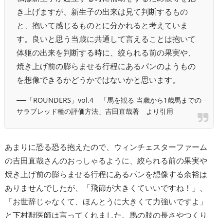
き上げますが、新生子の出来は見て判断するもの
と、抱いて感じるものとに分かれると考えていま
す。良いと思う当歳に共通して言えることは抱いて
体躯の出来を判断する時に、絞られる前の果実や、
焼き上げ前の膨らませる行程にあるパンのようもの
を想像できるかどうかではないかと思います。
──「ROUNDERS」vol.4 「馬を観る 当歳から1歳馬までの
サラブレッド種の評価方法」吉田直哉著 より引用
あまりに恐る恐る抱えたので、ウィンチェスターファーム
の吉田直哉さんのおっしゃるように、絞られる前の果実や
焼き上げ前の膨らませる行程にあるパンを想像する余裕は
ありませんでしたが、「飛節が大きくていいですね！」、
「お世辞じゃなくて、ほんとうに大きくて力強いですよ」
と下村獣医師は言ってくれました。馬の肢の長さやつくり