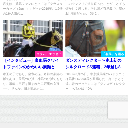
言えば、競馬ファンにとっては「クラスタ
このウマフリで振り返ったことが、とても
ーカップ（JpnIII）」だった2016年。1.9倍
懐かしく感じる。それほど有意義で、濃い
の1番人気の...
2か月間だった。 3月2...
コラム・エッセイ
「名馬」を語る
［インタビュー］良血馬クワイ
ダンスディレクター〜史上初の
トファインのかわいい素顔と
シルクロードS連覇、2年越し8歳
は？ - 金沢・喜多由紀子厩務員
にして辿り着いた最高の舞台～
帝王の子であり、皇帝の孫。奇跡の豪脚の
2018年3月25日、中京競馬場のパドックに
孫であり、天馬のひ孫。神馬のひ孫でもあ
は馬番11の8歳馬が登場した。身にまとう
り、喉鳴に三冠を阻まれた二冠馬の玄孫
濃い青のゼッケンには「ダンスディレクタ
──。 そんな、日本競馬史に...
ー」あるいは「DA...