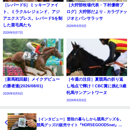
［レパードS］ミッキーファイ
［大狩部牧場代表・下村優樹ブ
ト、ミラクルレジェンド、アジ
ログ］大狩部だより - カラヴァッ
アエクスプレス。レパードSを制
ジオとパンサラッサ
した栗毛馬たち
2026年8月6日
2026年8月7日
［新馬戦回顧］メイクデビュー
［今週の注目］夏競馬の折り返
の勝者達(2026/08/01)
し地点で輝け！CBC賞に挑む3歳
牝馬サンアントワーヌ
2026年8月6日
2026年8月6日
［インタビュー］普段の暮らしから競馬グッズを。
競馬グッズの販売サイト『HORSEGOODSnet』代