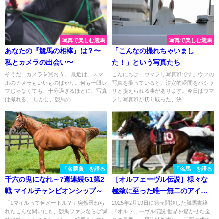
写真で楽しむ競馬
写真で楽しむ競馬
あなたの『競馬の相棒』は？〜
「こんなの撮れちゃいまし
私とカメラの出会い〜
た！」という写真たち
そうだ、カメラを買おう。 最近は、スマ
こんにちは、ウマフリ写真班です。ウマの
ホのカメラもいいものばかり。何も一眼レ
写真を撮っていると、決定的瞬間をパシャ
フじゃなくても、十分過ぎるほどに、写真
リと捉えられる事があります。今日はウマ
は撮れる。 しかし、競馬の...
フリ写真班が切り取った、決...
「名勝負」を語る
「名馬」を語る
千六の鬼になれ～7週連続G1第2
［オルフェーヴル伝説］様々な
戦 マイルチャンピオンシップ～
極致に至った唯一無二のアイド
ル、メロディーレーン。その
「1マイルって何メートル？」突然尋ねら
2025年2月19日に発売開始した競馬書籍
れたこんな問いにも、競馬ファンならば瞬
『オルフェーヴル伝説 世界を驚かせた金
「外れ値」ぶりを振り返る