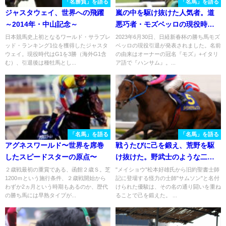
「名勝負」を語る
「名馬」を語る
ジャスタウェイ、世界への飛躍
嵐の中を駆け抜けた人気者。道
～2014年・中山記念～
悪巧者・モズベッロの現役時代
を振り返る
日本競馬史上初となるワールド・サラブレ
2023年6月30日、日経新春杯の勝ち馬モズ
ッド・ランキング1位を獲得したジャスタ
ベッロの現役引退が発表されました。名前
ウェイ。現役時代はG1を3勝（海外G1含
の由来はオーナーの冠名『モズ』+イタリ
む）、引退後は種牡馬とし...
ア語で『ハンサム』。...
「名馬」を語る
「名馬」を語る
アグネスワールド〜世界を席巻
戦うたびに己を鍛え、荒野を駆
したスピードスターの原点〜
け抜けた。野武士のような二冠
馬、メイショウサムソン。
２歳戦最初の重賞である、函館２歳Ｓ。芝
"メイショウ"松本好雄氏から旧約聖書士師
1200ｍという施行条件、２歳戦開始から
記に登場する怪力の士師"サムソン"と名付
わずか2ヵ月という時期もあるのか、歴代
けられた優駿は、その名の通り闘いを重ね
の勝ち馬には早熟タイプが...
ることで己を鍛えた。 ...