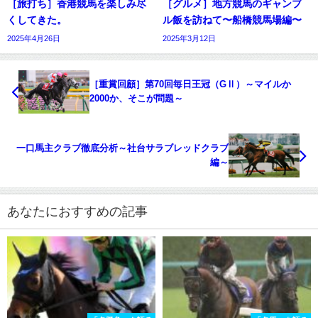
［旅打ち］香港競馬を楽しみ尽
［グルメ］地方競馬のギャンブ
くしてきた。
ル飯を訪ねて〜船橋競馬場編〜
2025年4月26日
2025年3月12日
［重賞回顧］第70回毎日王冠（GⅡ）～マイルか
2000か、そこが問題～
一口馬主クラブ徹底分析～社台サラブレッドクラブ
編～
あなたにおすすめの記事