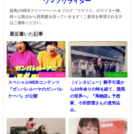
ウマフリライター
競馬のWEBフリーペーパー＆ブログ「ウマフリ」のライター陣。
様々な観点から競馬愛を語っていきます！ご参加を希望される方
はご連絡ください。
最近書いた記事
ニュース・ブログ
インタビュー
スペシャルWEBコンテンツ
［インタビュー］騎手引退か
『ガンバレルーヤのガンバル
ら20年余りの時を経て、競馬
ケーバ』が公開
の世界へ。『馬物語』予想
家、小田部雪さんの意気込
み。