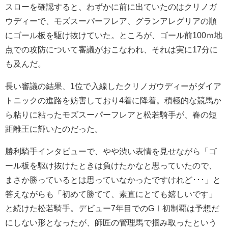
スローを確認すると、わずかに前に出ていたのはクリノガ
ウディーで、モズスーパーフレア、グランアレグリアの順
にゴール板を駆け抜けていた。ところが、ゴール前100ｍ地
点での攻防について審議がおこなわれ、それは実に17分に
も及んだ。
長い審議の結果、1位で入線したクリノガウディーがダイア
トニックの進路を妨害しており4着に降着。積極的な競馬か
ら粘りに粘ったモズスーパーフレアと松若騎手が、春の短
距離王に輝いたのだった。
勝利騎手インタビューで、やや渋い表情を見せながら「ゴ
ール板を駆け抜けたときは負けたかなと思っていたので、
まさか勝っているとは思っていなかったですけれど･･･」と
答えながらも「初めて勝てて、素直にとても嬉しいです」
と続けた松若騎手。デビュー7年目でのGⅠ初制覇は予想だ
にしない形となったが、師匠の管理馬で掴み取ったという