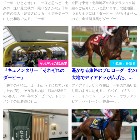
オフサイドトラップ～
「一年（ひととせ）に 一夜と思へど 七
今回は東海・北陸地区の3歳クラシック路
夕の 逢い見む秋の 限りなきかな」千年
線をご紹介したいと思います。北陸地区、
の昔の歌人・紀貫之による、七夕をテーマ
つまり金沢には「ダービー」がありません
にした和歌である。「一年に...
ので、金沢所属馬がダービー...
それぞれの競馬愛
「名馬」を語る
ドキュメンタリー「それぞれの
遥かなる旅路のプロローグ - 北の
ダービー」
大地でディアドラが広げた、世
界への翼
「去年の今頃は、よくわからずに見ていま
ディアドラという存在は、一羽の気高い渡
したね(笑)」 そう語るのは、競馬歴2年目
り鳥のように思える。 ドバイ、イギリ
のSさん。 2015年のダービーで、ドゥラ
ス、アイルランド、フランス、サウジアラ
メンテの圧勝劇に釘...
ビア、バーレーン、香港──。...