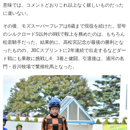
意味では、コメントどおりこれ以上なく嬉しいものだった
に違いない。
その後、モズスーパーフレアは6歳まで現役を続けた。翌年
のシルクロードS以外の8戦で鞍上を務めたのは、もちろん
松若騎手だった。結果的に、高松宮記念が最後の勝利とな
ったものの、JBCスプリントに2年連続で出走するなどダー
ト戦にも果敢に挑戦し4、3着と健闘。引退後は、浦河の名
門・谷川牧場で繁殖牝馬となった。