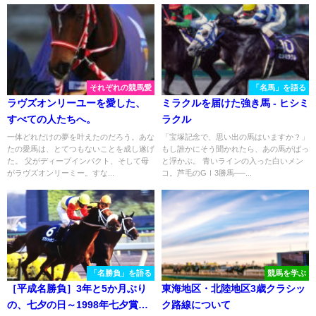
それぞれの競馬愛
「名馬」を語る
ラヴズオンリーユーを愛した、
ミラクルを届けた強き馬 - ヒシミ
すべての人たちへ。
ラクル
一体どれだけの夢を叶えたのだろう。あな
「宝塚記念で、思い出の馬はいますか？」
たの愛馬は、とてつもないことを成し遂げ
もし誰かにそう聞かれたら、あの馬がぱっ
た。 父がディープインパクト、そして母
と浮かぶ。 青いラインの入った白いメン
がラヴズオンリーミー。すな...
コ。芦毛のGⅠ3勝馬──...
「名勝負」を語る
競馬を学ぶ
［平成名勝負］3年と5か月ぶり
東海地区・北陸地区3歳クラシッ
の、七夕の日～1998年七夕賞・
ク路線について