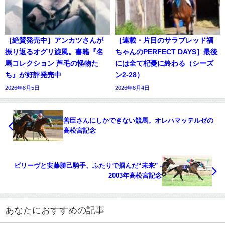
［絶賛発売中］アンカツさんが
［連載・片目のサラブレッド福
振り返るオグリ旋風。書籍『名
ちゃんのPERFECT DAYS］最後
馬コレクション 芦毛の怪物た
には全て杞憂に終わる（シーズ
ち』が好評発売中
ン2-28）
2026年8月5日
2026年8月4日
善臣さんにしかできない競馬。オレハマッテルゼの
高松宮記念
ビリーヴと安藤勝己騎手、ふたりで掴んだ“未来” -
2003年高松宮記念
あなたにおすすめの記事