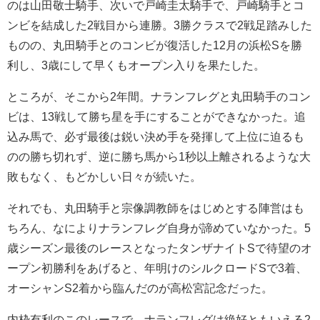
のは山田敬士騎手、次いで戸崎圭太騎手で、戸崎騎手とコ
ンビを結成した2戦目から連勝。3勝クラスで2戦足踏みした
ものの、丸田騎手とのコンビが復活した12月の浜松Sを勝
利し、3歳にして早くもオープン入りを果たした。
ところが、そこから2年間。ナランフレグと丸田騎手のコン
ビは、13戦して勝ち星を手にすることができなかった。追
込み馬で、必ず最後は鋭い決め手を発揮して上位に迫るも
のの勝ち切れず、逆に勝ち馬から1秒以上離されるような大
敗もなく、もどかしい日々が続いた。
それでも、丸田騎手と宗像調教師をはじめとする陣営はも
ちろん、なによりナランフレグ自身が諦めていなかった。5
歳シーズン最後のレースとなったタンザナイトSで待望のオ
ープン初勝利をあげると、年明けのシルクロードSで3着、
オーシャンS2着から臨んだのが高松宮記念だった。
内枠有利のこのレースで、ナランフレグは絶好ともいえる2