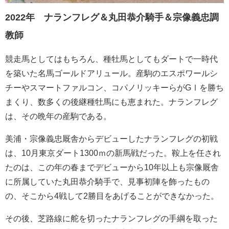
2022年 ナランフレグ＆丸田恭介騎手＆宗像義忠調
教師
競走馬としてはもちろん、種牡馬としてもダートで一時代
を築いた名馬ゴールドアリュール。産駒のエスポワールシ
チーやスマートファルコン、コパノリッキーらがGⅠを勝ち
まくり、数多くの後継種牡馬にも恵まれた。ナランフレグ
は、その晩年の産駒である。
美浦・宗像義忠厩舎からデビューしたナランフレグの初戦
は、10月東京ダート1300ｍの新馬戦だった。鞍上を任され
たのは、この年の春までデビューから10年以上も宗像厩舎
に所属していた丸田恭介騎手で、見事初陣を飾ったもの
の、そこから4戦して2勝目をあげることができなかった。
その後、芝路線に舵を切ったナランフレグの手綱を取った