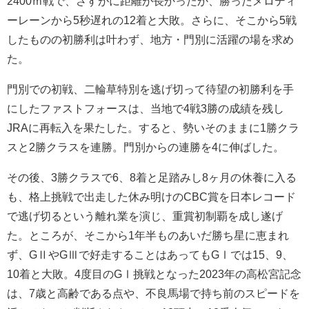
2400ｍ戦で、さすがに距離が長かったか、勝ったメロディ
ーレーンから5秒遅れの12着と大敗。さらに、そこから5戦
したものの初勝利は叶わず、地方・門別に活躍の場を求め
た。
門別での初戦、二輪草特別を逃げ切って待望の初勝利を手
にしたファストフォースは、当地で4戦3勝の成績を残し
JRAに再転入を果たした。すると、勢いそのままに1勝クラ
スと2勝クラスを連勝。門別からの連勝を4に伸ばした。
その後、3勝クラスで6、8着と足踏みし8ヶ月の休養に入る
も、格上挑戦で出走した休み明けのCBC賞を日本レコード
で逃げ切るという離れ業を演じ、重賞初制覇を成し遂げ
た。ところが、そこから1年半ものあいだ勝ち星に恵まれ
ず、GⅡやGⅢで好走することはあってもGⅠでは15、9、
10着と大敗。4度目のGⅠ挑戦となった2023年の高松宮記念
は、7歳と高齢である点や、不良馬場で持ち前のスピードを