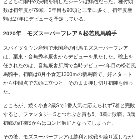
とともに雨中の決戦を制したシーンは鮮烈だった。種付頭
数は初年度が79頭、2年目も90頭と非常に多く、初年度産
駒は27年にデビューを予定している。
2020年 モズスーパーフレア＆松若風馬騎手
スパイツタウン産駒で米国産の牝馬モズスーパーフレア
は、栗東・音無秀孝厩舎からデビューを果たした。鞍上を
任されたのは、音無厩舎所属で当時デビュー4年目の松若風
馬騎手。初戦は8月小倉芝1200ｍの新馬戦で、好スタート
から中間点で先頭に立つと、そのまま押し切り初陣を飾っ
た。
ところが、続く小倉2歳Sで1番人気に応えられず7着と完敗
すると、ファンタジーSとつわぶき賞も5、8着に敗戦。3歳
初戦の紅梅Sからはコンビ解消となってしまった。
その後、モズスーパーフレアは勝利と敗戦を繰り返しなが