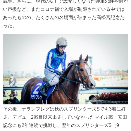
競馬。さらに、現代のGⅠでは珍しくなった師弟の絆や温か
い声援など、まだコロナ禍で入場が制限されている中では
あったものの、たくさんの名場面が詰まった高松宮記念だ
った。
その後、ナランフレグは秋のスプリンターズSでも3着に好
走。デビュー2戦目以来出走していなかったマイル戦、安田
記念にも2年連続で挑戦し、翌年のスプリンターズS（9