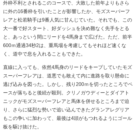
外枠不利とされるこのコースで、大敗した前年よりもさら
に外の16番枠を引いたことが影響したか、モズスーパーフ
レアと松若騎手は9番人気に甘んじていた。それでも、この
大一番で好スタート、好ダッシュを決め難なく先手をとる
と、あっという間にリードを4馬身まで広げた。ただ、前半
600ｍ通過34秒2は、重馬場を考慮してもそれほど速くな
く、道中で息を入れることもできた。
直線に入っても、依然4馬身のリードをキープしていたモズ
スーパーフレアは、道悪でも敢えて内に進路を取り懸命に
逃げ込みを図った。しかし、残り200ｍを切ったところでペ
ースが落ちると後続が殺到。クリノガウディーとダイアト
ニックがモズスーパーフレアと馬体を併せるところまで迫
り、さらに猛烈な勢いで追い込んできたグランアレグリア
もこの争いに加わって、最後は4頭がもつれるようにゴール
板を駆け抜けた。