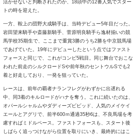
活かせないと判断されたのか、18頭中の12番人気でスター
トの時を迎えた。
一方、鞍上の団野大成騎手は、当時デビュー5年目だった。
岩田望来騎手や斎藤新騎手、菅原明良騎手ら逸材揃いの競
馬学校35期生で、ここまで重賞3勝のうち2勝を中京競馬場
であげていた。19年にデビューしたという点ではファスト
フォースと同じで、これがコンビ5戦目。同じ舞台でおこな
われた前走のシルクロードSや前年秋のセントウルSでも2
着と好走しており、一発を狙っていた。
レースは、前年の覇者ナランフレグがわずかに出遅れる
中、同3着のキルロードがハナを奪う。これに続いたのは、
オパールシャルムやダディーズビビッド、人気のメイケイ
エールとアグリで、前半600ｍ通過35秒6は、不良馬場を考
慮すればミドルペース。ファストフォースも、スタート後
しばらく追っつけながら位置を取りにいき、最終的にはこ