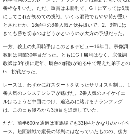
番枠を引いた。ただ、重賞は未勝利で、GⅠに至っては6歳
にしてこれが初めての挑戦。いくら混戦でもやや荷が重い
とされたか、18頭中の8番人気と伏兵扱いで、2、3着には
きても勝ち切るのはどうかというのが大方の予想だった。
一方、鞍上の丸田騎手はこのときデビュー16年目。宗像調
教師は開業30年目だった。ともにGⅠ勝利はなく、宗像調
教師は3年後に定年、厩舎の解散が迫る中で迎えた弟子との
GⅠ挑戦だった。
レースは、わずかに好スタートを切ったサリオスを制し、1
番人気のレシステンシアが逃げた。2番人気のメイケイエー
ルはちょうど中団につけ、追込みに賭けるナランフレグ
は、この日も後ろから3頭目を追走していた。
ただ、前半600ｍ通過は重馬場でも33秒4とかなりのハイペ
ース。短距離戦で縦長の隊列にはなっていたものの、後方