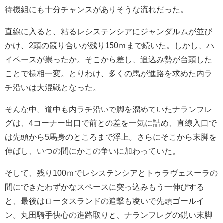
待機組にも十分チャンスがありそうな流れだった。
直線に入ると、粘るレシステンシアにジャンダルムが並び
かけ、2頭の競り合いが残り150ｍまで続いた。しかし、ハ
イペースが祟ったか。そこから差し、追込み勢が台頭した
ことで様相一変。とりわけ、多くの馬が進路を求めた内ラ
チ沿いは大混戦となった。
そんな中、道中も内ラチ沿いで脚を溜めていたナランフレ
グは、4コーナー出口で前との差を一気に詰め、直線入口で
は先頭から5馬身のところまで浮上。さらにそこから末脚を
伸ばし、いつの間にかこの争いに加わっていた。
そして、残り100ｍでレシステンシアとトゥラヴェスーラの
間にできたわずかなスペースに突っ込みもう一伸びする
と、最後はロータスランドの追撃も凌いで先頭ゴールイ
ン。丸田騎手快心の進路取りと、ナランフレグの鋭い末脚