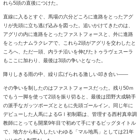
れら5頭の直後につけた。
直線に入るとすぐ、馬場の六分どころに進路をとったアグ
リが先頭に立ち逃げ込みを図った。追いかけてきたのは、
アグリの内に進路をとったファストフォースと、外に進路
をとったナムラクレアで、これら2頭がアグリを交わしたと
ころへ、ただ一頭、内ラチ沿いを伸びたトゥラヴェスーラ
もここに加わり、最後は3頭の争いとなった。
降りしきる雨の中、繰り広げられる激しい叩き合い――
その争いを制したのはファストフォースだった。残り50ｍ
でもう一脚を使って2頭を振り切ると、最後は団野大成騎手
の派手なガッツポーズとともに先頭ゴールイン。同じ年に
デビューした人馬によるGⅠ初制覇は、管理する西村真幸調
教師にとっても開業9年目で初めて手にするビッグタイトル
で、地方から転入したいわゆる「マル地馬」としては21年