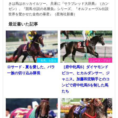
きは馬はホッカイルソー。 共著に『サラブレッド大辞典』（カン
ゼン）、『競馬 伝説の名勝負』シリーズ、『オルフェーヴル伝説
世界を驚かせた金色の暴君』（星海社新書）
最近書いた記事
「名馬」を語る
ニュース・ブログ
ロサード - 夏を愛した、バラ
［府中牝馬S］ダイヤモンド
一族の切り込み隊長
ビコー、ヒカルダンサー、ジ
ャニス。加藤和宏騎手とのコ
ンビで府中牝馬Sを制した馬
たち