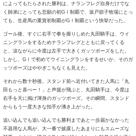
によってもたらされた勝利は、ナランフレグ自身だけでな
く師弟にとっても悲願の初GⅠ制覇で、坂戸節子牧場にとっ
ても、生産馬の重賞初制覇がGⅠ制覇という快挙だった。
ゴール後、すぐに右手で拳を握りしめた丸田騎手は、ウイ
ニングランをするためナランフレグとともに戻ってくる
と、涙ながらに今度は左手で大きくガッツポーズをした。
しかし、GⅠで初めてウイニングランをするせいか、そのガ
ッツポーズはややぎこちなくも見えた。
それから数十秒後。スタンド前へ近付いてきた人馬に「丸
田もっと喜べー！」と声援が飛ぶと、丸田騎手は、今度は
右手を天に掲げ渾身のガッツポーズ。その瞬間、スタンド
からもう一度大きな拍手が沸き上がった。
追い込んでも追い込んでも勝利まであと一歩届かなかった
不器用な人馬が、大一番で披露したあまりにもスムーズな