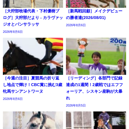
［大狩部牧場代表・下村優樹ブ
［新馬戦回顧］メイクデビュー
ログ］大狩部だより - カラヴァッ
の勝者達(2026/08/01)
ジオとパンサラッサ
2026年8月6日
2026年8月6日
［今週の注目］夏競馬の折り返
［リーディング］各部門で記録
し地点で輝け！CBC賞に挑む3歳
達成の1週間！2歳戦ではエフフ
牝馬サンアントワーヌ
ォーリア、シスキン産駒が大暴
れ
2026年8月6日
2026年8月5日