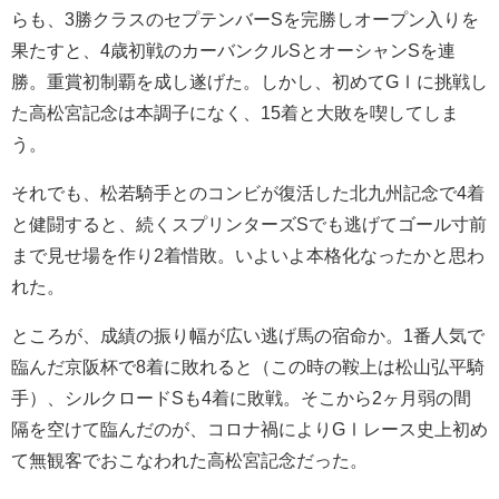
らも、3勝クラスのセプテンバーSを完勝しオープン入りを
果たすと、4歳初戦のカーバンクルSとオーシャンSを連
勝。重賞初制覇を成し遂げた。しかし、初めてGⅠに挑戦し
た高松宮記念は本調子になく、15着と大敗を喫してしま
う。
それでも、松若騎手とのコンビが復活した北九州記念で4着
と健闘すると、続くスプリンターズSでも逃げてゴール寸前
まで見せ場を作り2着惜敗。いよいよ本格化なったかと思わ
れた。
ところが、成績の振り幅が広い逃げ馬の宿命か。1番人気で
臨んだ京阪杯で8着に敗れると（この時の鞍上は松山弘平騎
手）、シルクロードSも4着に敗戦。そこから2ヶ月弱の間
隔を空けて臨んだのが、コロナ禍によりGⅠレース史上初め
て無観客でおこなわれた高松宮記念だった。