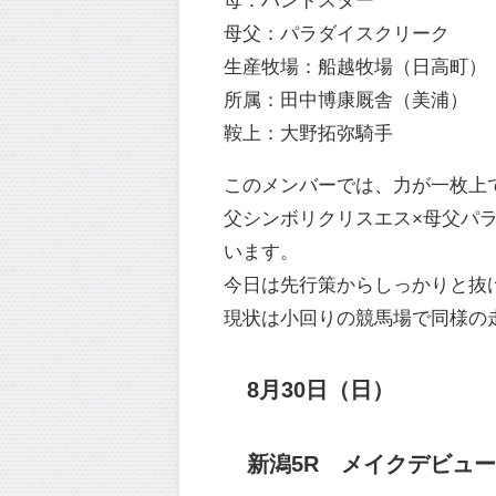
母父：パラダイスクリーク
生産牧場：船越牧場（日高町）
所属：田中博康厩舎（美浦）
鞍上：大野拓弥騎手
このメンバーでは、力が一枚上
父シンボリクリスエス×母父パ
います。
今日は先行策からしっかりと抜
現状は小回りの競馬場で同様の
8月30日（日）
新潟5R メイクデビュー新潟