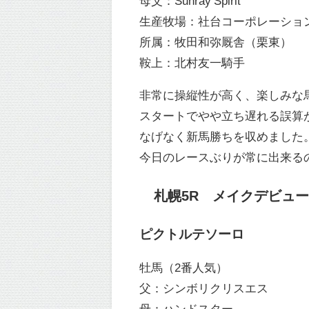
母父：Sunray Spirit
生産牧場：社台コーポレーショ
所属：牧田和弥厩舎（栗東）
鞍上：北村友一騎手
非常に操縦性が高く、楽しみな
スタートでやや立ち遅れる誤算
なげなく新馬勝ちを収めました
今日のレースぶりが常に出来る
札幌5R メイクデビュー札幌
ピクトルテソーロ
牡馬（2番人気）
父：シンボリクリスエス
母：ハンドスター