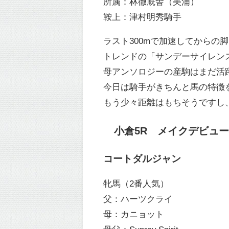
所属：林徹厩舎（美浦）
鞍上：津村明秀騎手
ラスト300mで加速してからの
トレンドの「サンデーサイレン
母アンソロジーの産駒はまだ活
今日は騎手がきちんと馬の特徴
もう少々距離はもちそうですし
小倉5R メイクデビュー小倉
コートダルジャン
牝馬（2番人気）
父：ハーツクライ
母：カニョット