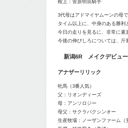
鞍上：菅原明良騎手
3代母はアドマイヤムーンの母
タイム以上に、中身のある勝利
今日の走りを見るに、非常に素
今後の伸びしろについては、斤
新潟6R メイクデビュー新
アナザーリリック
牝馬（3番人気）
父：リオンディーズ
母：アンソロジー
母父：サクラバクシンオー
生産牧場：ノーザンファーム（