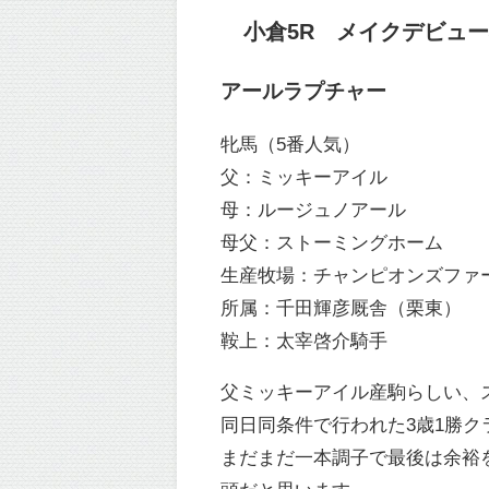
小倉5R メイクデビュー小倉
アールラプチャー
牝馬（5番人気）
父：ミッキーアイル
母：ルージュノアール
母父：ストーミングホーム
生産牧場：チャンピオンズファ
所属：千田輝彦厩舎（栗東）
鞍上：太宰啓介騎手
父ミッキーアイル産駒らしい、
同日同条件で行われた3歳1勝ク
まだまだ一本調子で最後は余裕