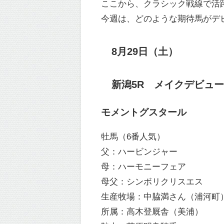
ここから、クラシック戦線で活
今週は、どのような期待馬がデ
8月29日（土）
新潟5R メイクデビュー新潟
モメントグスタール
牡馬（6番人気）
父：ハービンジャー
母：ハーモニーフェア
母父：シンボリクリスエス
生産牧場：中脇満さん（浦河町
所属：高木登厩舎（美浦）