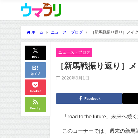
ホーム
ニュース・ブログ
［新馬戦振り返り］メイクデビ
ニュース・ブログ
post
［新馬戦振り返り］メイク
はてブ
2020年9月1日
Pocket
Facebook
Feedly
「road to the future」未来へ
このコーナーでは、週末の新馬