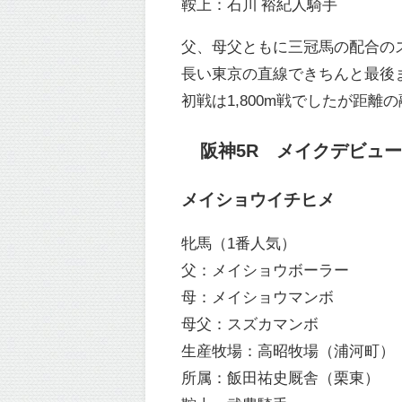
鞍上：石川 裕紀人騎手
父、母父ともに三冠馬の配合の
長い東京の直線できちんと最後
初戦は1,800m戦でしたが距
阪神5R メイクデビュー阪神
メイショウイチヒメ
牝馬（1番人気）
父：メイショウボーラー
母：メイショウマンボ
母父：スズカマンボ
生産牧場：高昭牧場（浦河町）
所属：飯田祐史厩舎（栗東）