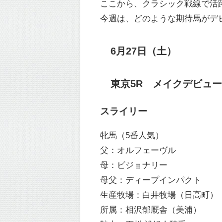
ここから、クラシック戦線で活
今週は、どのような期待馬がデ
6月27日（土）
東京5R メイクデビュー東京
スライリー
牝馬（5番人気）
父：オルフェーヴル
母：ビジョナリー
母父：ディープインパクト
生産牧場：白井牧場（日高町）
所属：相沢郁厩舎（美浦）