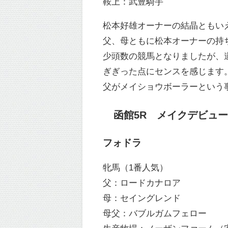
鞍上：武豊騎手
松本好雄オーナーの結晶ともい
父、母ともに松本オーナーの持
少頭数の競馬となりましたが、
ぎぎった点にセンスを感じます
父がメイショウボーラーという
函館5R メイクデビュー函館
フォドラ
牝馬（1番人気）
父：ロードカナロア
母：セイングレンド
母父：バブルガムフェロー