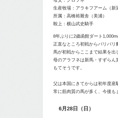
生産牧場：アラキフアーム（新
所属：高橋裕厩舎（美浦）
鞍上：横山武史騎手
8年ぶりに2歳函館ダート1,00
正直なところ初戦からバリバリ
馬が初戦からここまで結果を出
母のアラフネは新馬・すずらん
もてそうです。
父は本国にきてからは初年度産駒
常に筋肉質の馬が多く、今後も
6月28日（日）