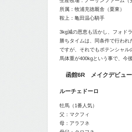
生産牧場：ノーザンファーム（
所属：牧浦充徳厩舎（栗東）
鞍上：亀田温心騎手
3kg減の恩恵も活かし、フォド
勝ちタイムは、同条件で行われ
ですが、それでもポテンシャル
馬体重が400kgという事で、
函館6R メイクデビュー函館
ルーチェドーロ
牡馬（1番人気）
父：マクフィ
母：アラフネ
母父：クロフネ