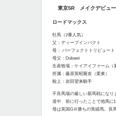
東京5R メイクデビュー東京
ロードマックス
牡馬（2番人気）
父：ディープインパクト
母：
パーフェクトトリビュート
母父：Dubawi
生産牧場：ケイアイファーム（
所属：藤原英昭厩舎（栗東）
鞍上：岩田望来騎手
不良馬場の厳しい新馬戦になり
道中、前に行ったことで他馬に
母は英国GⅢ勝ちの実績馬。良