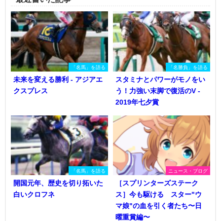
「名馬」を語る
「名勝負」を語る
未来を変える勝利 - アジアエ
スタミナとパワーがモノをい
クスプレス
う！力強い末脚で復活のV -
2019年七夕賞
「名馬」を語る
ニュース・ブログ
開国元年、歴史を切り拓いた
［スプリンターズステーク
白いクロフネ
ス］今も駆ける スター"ウ
マ娘"の血を引く者たち〜日
曜重賞編〜