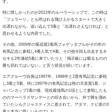
す。
特に惜しかったのが2012年のルーラーシップで、この時は
「フェラーリ」とも呼ばれる飛び上がるスタートで大きく
出遅れながら、追い込んで3着と「出遅れさえなければ」と
思わせるような内容でした。
その他、2009年の菊花賞2着馬フォゲッタブルがその年の
有馬記念に参戦し4番人気で4着。その他今回も出走するキ
セキも2年連続5着に来ていたりと「掲示板には載るものの
勝ち切れてはいない」と言う状況が続いています。
エアグルーヴ自身は1997年、1998年と2度有馬記念に参戦
し3着と5着。特に1997年の有馬記念は秋の天皇賞1着、ジ
ャパンカップ2着の後、現役最強馬の1頭として参戦したも
ののマーベラスサンデーとの叩き合いから、外で脚を溜め
ていたシルクジャスティスに差されて、アタマ、クビ差の3
着と本当に惜しいものでした。