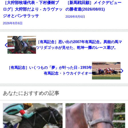
［大狩部牧場代表・下村優樹ブ
［新馬戦回顧］メイクデビュー
ログ］大狩部だより - カラヴァッ
の勝者達(2026/08/01)
ジオとパンサラッサ
2026年8月6日
2026年8月6日
［有馬記念］思い出の2007年有馬記念。異能の馬マ
ツリダゴッホが見せた、乾坤一擲のレース運び。
［有馬記念］いくつもの「夢」が叶った日 - 1993年
有馬記念・トウカイテイオー
あなたにおすすめの記事