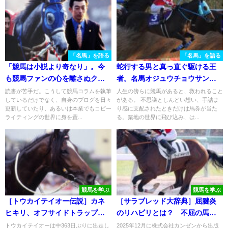
「名馬」を語る
「名馬」を語る
「競馬は小説より奇なり」。今
蛇行する男と真っ直ぐ駆ける王
も競馬ファンの心を離さぬクロ
者。名馬オジュウチョウサンを
フネ物語。
振り返る
読書が苦手だ。こうして競馬コラムを執筆
人生の傍らに競馬があると、救われること
しているだけでなく、自身のブログを日々
がある。 不思議としんどい想い、手詰ま
更新していたり、あるいは本業でもコピー
り感に支配されたときだけは馬券が当た
ライティングの世界に身を置...
る。築地の世界に飛び込み、は...
競馬を学ぶ
競馬を学ぶ
［トウカイテイオー伝説］カネ
［サラブレッド大辞典］屈腱炎
ヒキリ、オフサイドトラップ、
のリハビリとは？ 不屈の馬モ
そしてテイオー。怪我から見事
ーメントキャッチのあゆみとと
トウカイテイオーは中363日ぶりに出走し
2025年12月に株式会社カンゼンから出版