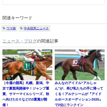
関連キーワード
ウマ娘
中央競馬ニュース
ニュース・ブログ
の関連記事
［今週の競馬］札幌、新潟、中
みんなのアイドル“アルしゃ
京で夏競馬開催中！ジャンプ重
ん”が、再び私たちの手に帰って
賞、サマーマイルシリーズ、秋
くる！アルナシームが『アイド
へ向けたGⅡなどの3重賞が開
ルホースオーディション2026』
催！
で2位にランクイン