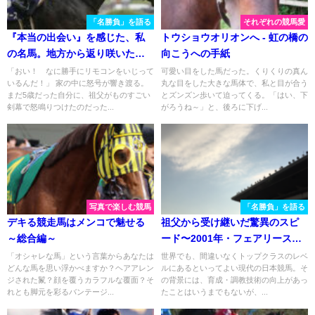
「名勝負」を語る
それぞれの競馬愛
『本当の出会い』を感じた、私
トウショウオリオンへ - 虹の橋の
の名馬。地方から返り咲いたフ
向こうへの手紙
ァストフォースがG1馬となっ
「おい！ なに勝手にリモコンをいじって
可愛い目をした馬だった。くりくりの真ん
いるんだ！」 家の中に怒号が響き渡る。
丸な目をした大きな馬体で、私と目が合う
た、忘れられない高松宮記念
まだ5歳だった自分に、祖父がものすごい
とズンズン歩いて迫ってくる。「はい、下
剣幕で怒鳴りつけたのだった...
がろうね～」と、後ろに下げ...
写真で楽しむ競馬
「名勝負」を語る
デキる競走馬はメンコで魅せる
祖父から受け継いだ驚異のスピ
～総合編～
ード〜2001年・フェアリーステ
ークス〜
「オシャレな馬」という言葉からあなたは
世界でも、間違いなくトップクラスのレベ
どんな馬を思い浮かべますか？ヘアアレン
ルにあるといってよい現代の日本競馬。そ
ジされた鬣？顔を覆うカラフルな覆面？そ
の背景には、育成・調教技術の向上があっ
れとも脚元を彩るバンテージ...
たことはいうまでもないが、...