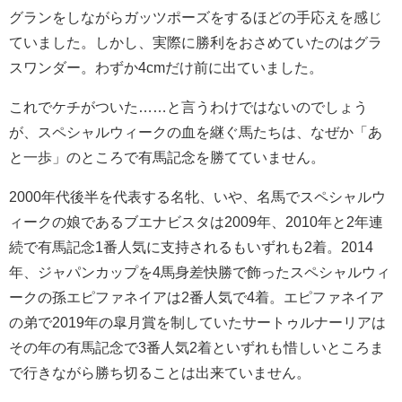
グランをしながらガッツポーズをするほどの手応えを感じ
ていました。しかし、実際に勝利をおさめていたのはグラ
スワンダー。わずか4cmだけ前に出ていました。
これでケチがついた……と言うわけではないのでしょう
が、スペシャルウィークの血を継ぐ馬たちは、なぜか「あ
と一歩」のところで有馬記念を勝てていません。
2000年代後半を代表する名牝、いや、名馬でスペシャルウ
ィークの娘であるブエナビスタは2009年、2010年と2年連
続で有馬記念1番人気に支持されるもいずれも2着。2014
年、ジャパンカップを4馬身差快勝で飾ったスペシャルウィ
ークの孫エピファネイアは2番人気で4着。エピファネイア
の弟で2019年の皐月賞を制していたサートゥルナーリアは
その年の有馬記念で3番人気2着といずれも惜しいところま
で行きながら勝ち切ることは出来ていません。