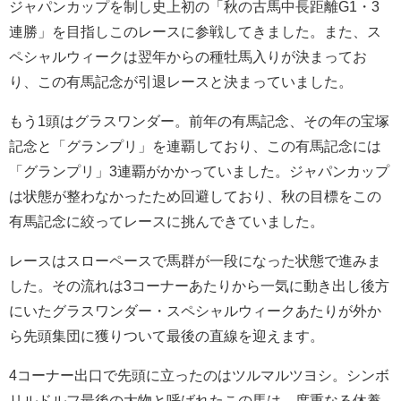
ジャパンカップを制し史上初の「秋の古馬中長距離G1・3
連勝」を目指しこのレースに参戦してきました。また、ス
ペシャルウィークは翌年からの種牡馬入りが決まってお
り、この有馬記念が引退レースと決まっていました。
もう1頭はグラスワンダー。前年の有馬記念、その年の宝塚
記念と「グランプリ」を連覇しており、この有馬記念には
「グランプリ」3連覇がかかっていました。ジャパンカップ
は状態が整わなかったため回避しており、秋の目標をこの
有馬記念に絞ってレースに挑んできていました。
レースはスローペースで馬群が一段になった状態で進みま
した。その流れは3コーナーあたりから一気に動き出し後方
にいたグラスワンダー・スペシャルウィークあたりが外か
ら先頭集団に獲りついて最後の直線を迎えます。
4コーナー出口で先頭に立ったのはツルマルツヨシ。シンボ
リルドルフ最後の大物と呼ばれたこの馬は、度重なる休養