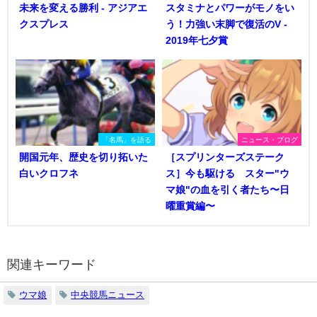
未来を変える勝利 - アジアエ
スタミナとパワーがモノをい
クスプレス
う！力強い末脚で復活のV -
2019年七夕賞
「名馬」を語る
ニュース・ブログ
開国元年、歴史を切り拓いた
［スプリンターズステーク
白いクロフネ
ス］今も駆ける スター"ウ
マ娘"の血を引く者たち〜日
曜重賞編〜
関連キーワード
ウマ娘
中央競馬ニュース