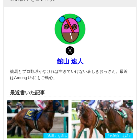
館山 速人
競馬とプロ野球がなければ生きていけない哀しきおっさん。最近
はAmong Usにもご執心。
最近書いた記事
「名馬」を語る
「名勝負」を語る