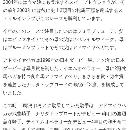
2004年にはウマ娘にも登場するスイープトウショウが、そ
の前年2003年には後に史上2頭目の牝馬三冠を達成するス
ティルインラブがこのレースを勝利しています。
今年のこのレースで注目したいのはフォラブリューテ。父
はエピファネイアでその母の父はスペシャルウィーク。母
はブルーメンブラットでその父はアドマイヤベガです。
アドマイヤベガは1999年の日本ダービー馬。この年の日本
ダービーは皐月賞を制したテイエムオペラオー、母に2冠牝
馬ベガを持つ良血馬アドマイヤベガ、きさらぎ賞・弥生賞
を連勝したナリタトップロードの3頭が「3強」を構成して
いました。
この時、3頭それぞれに騎乗していた騎手は、アドマイヤベ
ガが武豊騎手、ナリタトップロードがデビュー6年目の渡辺
薫彦騎手、テイエムオペラオーがデビュー4年目の和田竜二
騎手と、名手武豊騎手に若手の2人のジョッキーが挑むと言