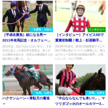
「名勝負」を語る
インタビュー
［平成名勝負］絵になる男〜
［インタビュー］アイビスSDで
2011年有馬記念・オルフェーヴ
重賞初制覇！鞍上・杉原騎手の
ル～
語る、ビリーバーやミルファー
2011年は、忘れてはいけない年だ。 ３月
2022年7月末日、新潟の名物重賞アイビス
11日に起こった東日本大震災は、多くの
SDで7番人気ビリーバーが勝利した。鞍上
ムへの想い。
人の運命を狂わせ、日本人の価値観すらを
はデビュー12年目の杉原誠人騎手。人馬
地の底から覆した。 そ...
にとって、そして同馬...
「名馬」を語る
「名馬」を語る
ハクサンムーン～韋駄天の驀進
「中山ならなんでも来い!!」。マ
～
ツリダゴッホのオールカマー3連