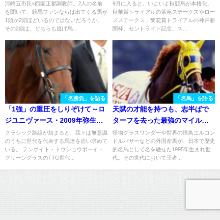
覇を振り返る。
河崎五市氏×西園正都調教師。2人の名前
9月に入ると、いよいよ秋競馬が本格化。
を聞いて、競馬ファンならば出てくる馬が
秋華賞トライアルの紫苑ステークスやロー
1頭か2頭ほどいるのではないだろうか。
ズステークス、菊花賞トライアルの神戸新
その2頭は、どちらも逃げ馬...
聞杯、セントライト記念、ス...
「名勝負」を語る
「名馬」を語る
「1強」の重圧をしりぞけて～ロ
天賦の才能を持つも、志半ばで
ジユニヴァース・2009年弥生賞
ターフを去った最強のマイル王
～
エアジハード
クラシック路線が始まると、我々は無意識
怪物グラスワンダーや世界の怪鳥エルコン
のうちに世代を代表する馬達を追い求めて
ドルパサーなどの外国産馬が、日本で歴史
いる。 テンポイト・トウショウボーイ・
的名馬として名を馳せた1995年生まれ世
グリーングラスのTTG世代...
代。その世代において王者...