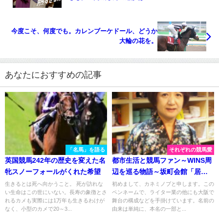
今度こそ、何度でも。カレンブーケドール、どうか
大輪の花を。
あなたにおすすめの記事
「名馬」を語る
それぞれの競馬愛
英国競馬242年の歴史を変えた名
都市生活と競馬ファン～WINS周
牝スノーフォールがくれた希望
辺を巡る物語～坂町会館「居酒
屋 きよ美」
生きるとは死へ向かうこと。 死が訪れな
初めまして、カネミノブと申します。この
い生命はこの世にいない。長寿の象徴とさ
ペンネームで、ライター業の他にも大阪で
れるカメも実際には1万年も生きるわけが
舞台の構成などを手掛けています。名前の
なく、小型のカメで20～3...
由来は単純に、本名の一部と...