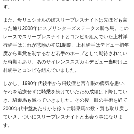
す。
また、母リュシオルの姉スリープレスナイトは先ほども言
った通り2008年にスプリンターズステークス勝ち馬。この
レースでスリープレスナイトとコンビを組んでいた上村洋
行騎手はこれが悲願の初G1制覇。上村騎手はデビュー初年
度から重賞を制するなど若手のホープとして期待されてい
た時期もあり、あのサイレンススズカもデビュー当時は上
村騎手とコンビを組んでいました。
しかし、1990年代後半から飛蚊症と言う眼の病気を患い、
それを治療せずに騎乗を続けていたため成績は下降してい
き、騎乗馬も減っていきました。その後、眼の手術を経て
2000年代中盤あたりから徐々に騎乗馬の数・質も取り戻し
ていき、ついにスリープレスナイトと出会う事になりま
す。