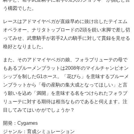
う構図でした。
レースはアドマイヤベガが直線早めに抜け出したテイエム
オペラオー、ナリタトップロードの2頭を鋭い末脚で差し切
ってみせ、武豊騎手が若手2人の騎手に対して貫録を見せる
格好となりました。
また、そのアドマイヤベガの娘、フォラブリューテの母で
もあるブルーメンブラットは2008年のマイルチャンピオン
シップを制したG1ホース。「花びら」を意味するブルーメ
ンブラットから「母の産駒の集大成となってほしい」と言
う願いを込め「満開」を意味する名をつけられたフォラブ
リューテに対する期待は相当なものであると伺えます。注
目してみてはいかがでしょうか？
開発：Cygames
ジャンル：育成シミュレーション