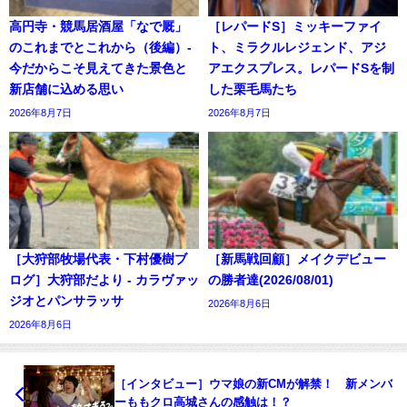
高円寺・競馬居酒屋「なで厩」
［レパードS］ミッキーファイ
のこれまでとこれから（後編）-
ト、ミラクルレジェンド、アジ
今だからこそ見えてきた景色と
アエクスプレス。レパードSを制
新店舗に込める思い
した栗毛馬たち
2026年8月7日
2026年8月7日
［大狩部牧場代表・下村優樹ブ
［新馬戦回顧］メイクデビュー
ログ］大狩部だより - カラヴァッ
の勝者達(2026/08/01)
ジオとパンサラッサ
2026年8月6日
2026年8月6日
［インタビュー］ウマ娘の新CMが解禁！ 新メンバ
ーももクロ高城さんの感触は！？