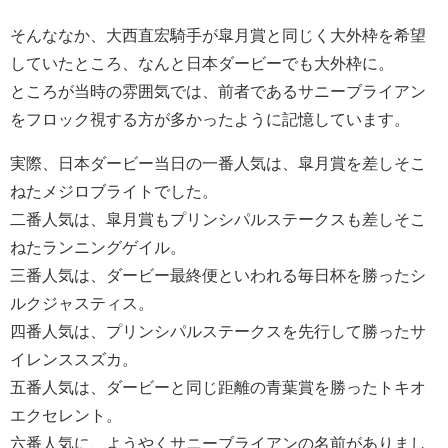
そんななか、大西直宏騎手が皐月賞と同じく大外枠を希望
していたところ、なんと日本ダービーでも大外枠に。
ところが当時の雰囲気では、前者であるサニーブライアン
をフロック視する方が多かったように記憶しています。
実際、日本ダービー当日の一番人気は、皐月賞を差しそこ
ねたメジロブライトでした。
二番人気は、皐月賞もプリンシパルステークスも差しそこ
ねたランニングゲイル。
三番人気は、ダービー最終便といわれる毎日杯を勝ったシ
ルクジャスティス。
四番人気は、プリンシパルステークスを先行して勝ったサ
イレンススズカ。
五番人気は、ダービーと同じ距離の青葉賞を勝ったトキオ
エクセレント。
六番人気に、ようやくサニーブライアンの名前がありまし