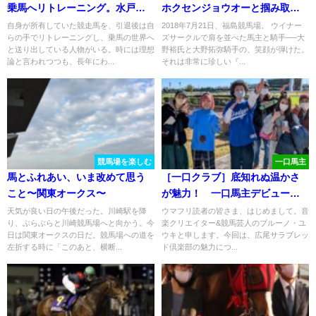
乗馬へリトレーニング。水戸乗
ホクセンジョウオーと掴み取っ
馬クラブ・谷正之さんの抱く想
た、大野親子の『親子タッグ勝
自身が所有していた競走馬を、引退後は自
2018年7月21日、福島競馬場。 ウイナー
らの手でリトレーニングし、乗馬の世界へ
ズサークルで肩を並べた馬主と騎手──大
い。
利』～
と送り出している人物がいる。時には理想
野裕氏と大野拓弥騎手の、笑顔が弾けた。
論と言われつつも、長年にわ...
それは非常に珍しい『...
競馬場を楽しむ
一口馬主
馬とふれあい、いま改めて思う
［一口クラブ］底知れぬ温かさ
こと〜関東オークス〜
が魅力！ 一口馬主デビューし
た競馬芸人の感じた"広尾TC
天気が良い日の午後だった。川崎駅を降
ウマフリ読者の皆さま、はじめまして。音
り、ぶらぶらと川崎競馬場へと向かう。今
楽クリエイター&競馬芸人のブルーノ・ユ
愛"とは？
日は関東オークスの日だ。競馬場への道を
ウキと申します。今回は、広尾サラブレッ
左折する時に「このあと、横断...
ド倶楽部の魅力につ...