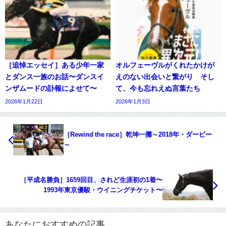
［追悼エッセイ］ある少年一家
オルフェーヴルがくれたかけが
とダンス一族のお話〜ダンスイ
えのない出会いと繋がり そし
ンザムードの訃報によせて〜
て、今も忘れえぬ言葉たち
2026年1月22日
2026年1月3日
［Rewind the race］乾坤一擲～2018年・ダービー
～
［平成名勝負］1659回目、されど生涯初の1着〜
1993年東京優駿・ウイニングチケット〜
あなたにおすすめの記事