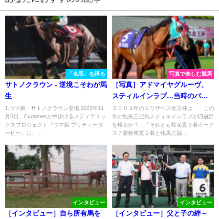
「名馬」を語る
写真で楽しむ競馬
サトノクラウン - 逆境こそわが馬
［写真］アドマイヤグルーヴ、
生
スティルインラブ…当時のパド
ック写真で振り返る、美しき
1.ウマ娘・サトノクラウン登場 2022年11
２００３年のエリザベス女王杯は、「この
月5日、Cygamesが手掛けるメディアミッ
年の牝馬三冠馬スティルインラブが四冠目
2003年エリザベス女王杯挑戦者
クスプロジェクト『ウマ娘 プリティーダ
を獲るか？」「それとも桜花賞３着オーク
たち。
ービー』に、...
ス７着秋華賞２着と牝馬三冠...
インタビュー
インタビュー
［インタビュー］自ら所有馬を
［インタビュー］父と子の絆～