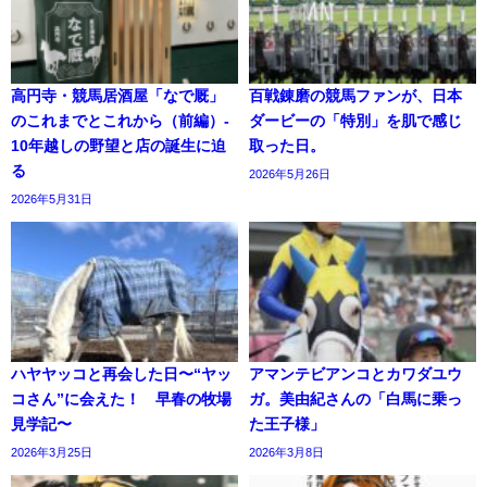
高円寺・競馬居酒屋「なで厩」
百戦錬磨の競馬ファンが、日本
のこれまでとこれから（前編）-
ダービーの「特別」を肌で感じ
10年越しの野望と店の誕生に迫
取った日。
る
2026年5月26日
2026年5月31日
ハヤヤッコと再会した日〜“ヤッ
アマンテビアンコとカワダユウ
コさん”に会えた！ 早春の牧場
ガ。美由紀さんの「白馬に乗っ
見学記〜
た王子様」
2026年3月25日
2026年3月8日