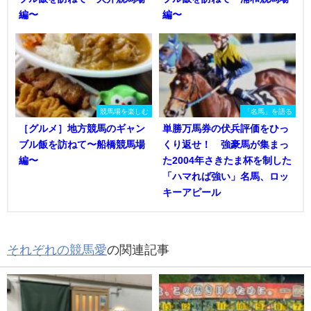
編〜
編〜
競馬場を楽しむ
「名馬」を語る
［グルメ］地方競馬のギャン
単勝万馬券の伏兵評価をひっ
ブル飯を訪ねて〜船橋競馬場
くり返せ！ 強豪馬が集まっ
編〜
た2004年さきたま杯を制した
「ハマれば強い」名馬、ロッ
キーアピール
それぞれの競馬愛
の関連記事