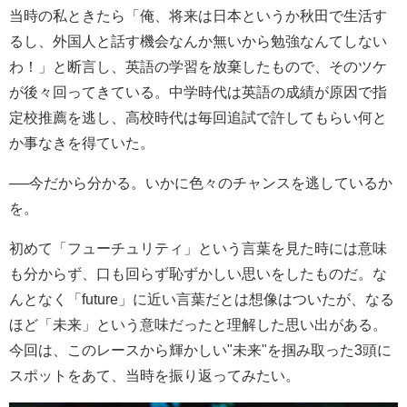
当時の私ときたら「俺、将来は日本というか秋田で生活す
るし、外国人と話す機会なんか無いから勉強なんてしない
わ！」と断言し、英語の学習を放棄したもので、そのツケ
が後々回ってきている。中学時代は英語の成績が原因で指
定校推薦を逃し、高校時代は毎回追試で許してもらい何と
か事なきを得ていた。
──今だから分かる。いかに色々のチャンスを逃しているか
を。
初めて「フューチュリティ」という言葉を見た時には意味
も分からず、口も回らず恥ずかしい思いをしたものだ。な
んとなく「future」に近い言葉だとは想像はついたが、なる
ほど「未来」という意味だったと理解した思い出がある。
今回は、このレースから輝かしい"未来"を掴み取った3頭に
スポットをあて、当時を振り返ってみたい。