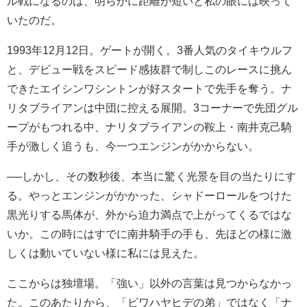
ル戦になるのは、明らかに距離が短いと私の眼には映って
いたのだ。
1993年12月12日。ゲートが開く。3番人気のタイキウルフ
と、デビュー戦をスピード感抜群で制しこのレースに挑ん
できたエイシンワシントンが好スタートで先手を奪う。ナ
リタブライアンは中団に控える展開。3コーナーで先団グル
ープがもつれる中、ナリタブライアンの鞍上・南井克己騎
手が激しく追うも、今一つエンジンがかからない。
──しかし、その数秒後、本当に驚く光景を目の当たりにす
る。やっとエンジンがかかった、シャドーロールをつけた
黒光りする馬体が、外から迫力満点で上がってくるではな
いか。この時にはすでに南井騎手の手も、先ほどの様に激
しくは動いていない様に私には見えた。
ここからは独壇場。「強い」以外の言葉は見つからなかっ
た。このあたりから、「ビワハヤヒデの弟」ではなく「ナ