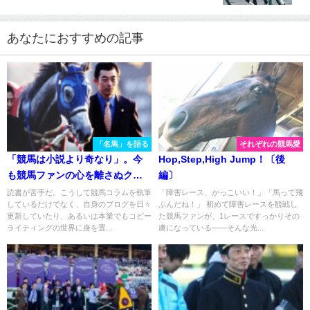
あなたにおすすめの記事
「名馬」を語る
それぞれの競馬愛
「競馬は小説より奇なり」。今
Hop,Step,High Jump！〔後
も競馬ファンの心を離さぬクロ
編〕
フネ物語。
読書が苦手だ。こうして競馬コラムを執筆
「障害レース、かっこいい！」「馬って飛
しているだけでなく、自身のブログを日々
ぶんだね！」 初めて障害レースを観戦し
更新していたり、あるいは本業でもコピー
た競馬ファンが、1レースですっかりその
ライティングの世界に身を置...
虜になっている――そんな光...