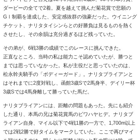
ダービーの全てで2着。夏を越えて挑んだ菊花賞で悲願の
GⅠ制覇を達成した、安定感抜群の強豪だった。ウイニング
チケット、ナリタタイシンらとの好勝負は見るものを熱く
させたし、その余韻は充分過ぎるほど残っていた。
その弟が、6戦3勝の成績でこのレースに挑んできた。
正直なところ、当時の私は能力こそ認めていたが、勝つと
までは思っていなかった。私が主役だと思っていたのは、
松永幹夫騎手の「ボディーガード」。ナリタブライアンと
はそれまでに2度対戦し、函館3歳Sで2馬身半、デイリー杯
3歳Sでは4馬身離して勝っていた馬だ。
ナリタブライアンには、距離の問題もあった。先にも紹介
した通り、本馬の兄は菊花賞馬のビワハヤヒデ。ナリタブ
ライアン自身、マイル以下で4戦1勝の一方で、1,700m以上
では2戦2勝で好タイムをマークしていた。ここで再びマイ