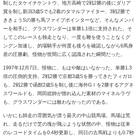
制したタケイチケントウ、地方高崎で2戦2勝の後にダリア
賞を制し新潟3歳Sでも2着のタマルファイター、3戦2勝で
ききょうSの勝ち馬ファイブポインターなど。そんなメンバ
ーを相手に、グラスワンダーは単勝1.1倍に支持された。そ
してこのレースも独走となり、一度も鞭を使うことなくグ
ングン加速し、的場騎手が何度も後ろを確認しながら6馬身
差の圧勝劇。怪物が世間に広く認識された瞬間だった。
1997年12月7日。怪物に、もはや敵はいなかった。単勝1.3
倍の圧倒的支持。2戦2勝で京都3歳Sを勝ってきたフィガロ
も、2戦2勝で函館2歳Sを制し後に海外GⅠを2勝するアグネ
スワールドも、岡田総帥が惚れ込んだ素材のマイネルラヴ
も、グラスワンダーには敵わなかったのである。
いかにも師走の雰囲気が漂う曇天の中山競馬場。馬場は荒
れ、走るだけで芝の塊が飛ぶような状態の中、怪物は従来
のレコードタイムを0.4秒更新し、同日の古馬戦よりも0.7秒