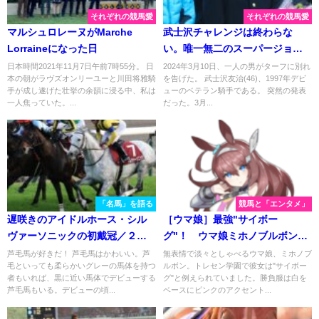
それぞれの競馬愛
それぞれの競馬愛
マルシュロレーヌがMarche
武士沢チャレンジは終わらな
Lorraineになった日
い。唯一無二のスーパージョッ
キー、武士沢騎手の引退によせ
日本時間2021年11月7日午前7時55分。 日
2024年3月10日、一人の男がターフに別れ
本の朝がラヴズオンリーユーと川田将雅騎
を告げた。 武士沢友治(46)、1997年デビ
て
手が成し遂げた壮挙の余韻に浸る中、私は
ューのベテラン騎手である。 突然の発表
一人焦っていた。...
だった。3月...
「名馬」を語る
競馬と「エンタメ」
遅咲きのアイドルホース・シル
［ウマ娘］最強"サイボー
ヴァーソニックの初戴冠／２０
グ"！ ウマ娘ミホノブルボン
２２年ステイヤーズステークス
と、史実馬ミホノブルボン。
芦毛馬が好きだ！ 芦毛馬はかわいい。芦
無表情で淡々としゃべるウマ娘、ミホノブ
毛といっても柔らかいグレーの馬体を持つ
ルボン。トレセン学園で彼女は"サイボー
者もいれば、黒に近い馬体でデビューする
グ"と例えられていました。勝負服は白を
芦毛馬もいる。デビューの頃...
ベースにピンクのアクセント...