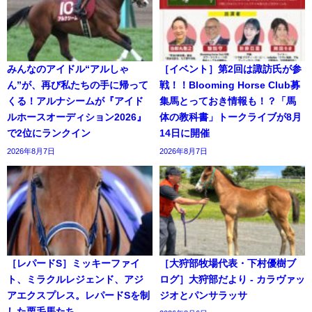
みんなのアイドル“アルしゃ
［イベント］第2回は諏訪氏が参
ん”が、再び私たちの手に帰って
戦！！Blooming Horse Club募
くる！アルナシームが『アイド
集馬とっておき情報も！？「馬
ルホースオーディション2026』
体の教科書」トークライブが8月
で2位にランクイン
14日に開催
2026年8月7日
2026年8月7日
［レパードS］ミッキーファイ
［大狩部牧場代表・下村優樹ブ
ト、ミラクルレジェンド、アジ
ログ］大狩部だより - カラヴァッ
アエクスプレス。レパードSを制
ジオとパンサラッサ
した栗毛馬たち