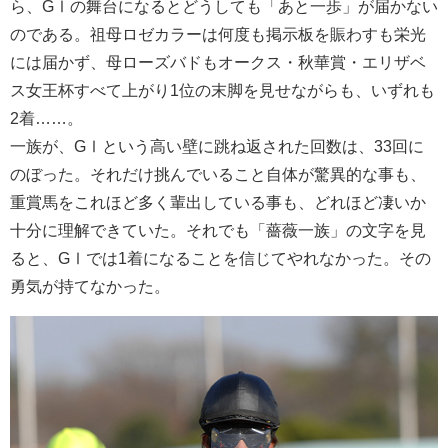
ら、GⅠの舞台になるとどうしても「あと一歩」が届かない
のである。祖母ロゼカラーは何度も掲示板を賑わすも栄光
には届かず、母ローズバドもオークス・秋華賞・エリザベ
ス女王杯すべて上がり1位の末脚を見せながらも、いずれも
2着……。
一族が、GⅠという高い壁に跳ね返された回数は、33回に
のぼった。それだけ挑んでいること自体が驚異的な事も、
重賞馬をこれほど多く輩出している事も、どれほど凄いか
十分に理解できていた。それでも「薔薇一族」の文字を見
ると、GⅠでは1着になることを信じてやれなかった。その
勇気が持てなかった。