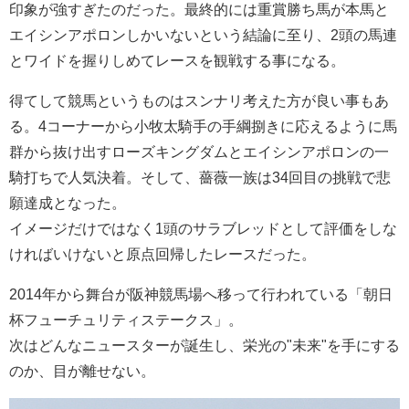
印象が強すぎたのだった。最終的には重賞勝ち馬が本馬と
エイシンアポロンしかいないという結論に至り、2頭の馬連
とワイドを握りしめてレースを観戦する事になる。
得てして競馬というものはスンナリ考えた方が良い事もあ
る。4コーナーから小牧太騎手の手綱捌きに応えるように馬
群から抜け出すローズキングダムとエイシンアポロンの一
騎打ちで人気決着。そして、薔薇一族は34回目の挑戦で悲
願達成となった。
イメージだけではなく1頭のサラブレッドとして評価をしな
ければいけないと原点回帰したレースだった。
2014年から舞台が阪神競馬場へ移って行われている「朝日
杯フューチュリティステークス」。
次はどんなニュースターが誕生し、栄光の"未来"を手にする
のか、目が離せない。