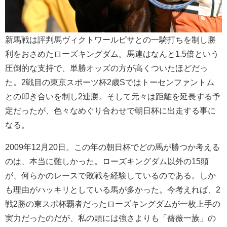
新馬戦は評判馬ヴィクトワールピサとの一騎打ちを制し勝
利をおさめたローズキングダム。馬連はなんと1.5倍という
圧倒的な支持で、単勝オッズの方が高くついたほどだっ
た。2戦目の東京スポーツ杯2歳Sではトーセンファントム
との叩き合いを制し2連勝。そして元々は距離を延長する予
定だったが、色々なめぐり合わせで朝日杯に出走する事に
なる。
2009年12月20日。この年の朝日杯でどの馬が勝つか考える
のは、本当に難しかった。ローズキングダム以外の15頭
が、何らかのレースで敗戦を経験しているのである。しか
も理由がハッキリとしている馬が多かった。今考えれば、2
戦2勝の東スポ杯覇者だったローズキングダムが一枚上手の
実力だったのだが、私の頭には強さよりも「薔薇一族」の