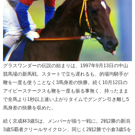
グラスワンダーの伝説の始まりは、1997年9月13日の中山
競馬場の新馬戦。スタートで立ち遅れるも、的場均騎手が
鞭を一度も使うことなく3馬身差の快勝。続く10月12日の
アイビーステークスも鞭を一度も振る事無く、持ったまま
で全馬より1秒以上速い上がりタイムでグングン引き離し5
馬身差の快勝を収めた。
続く京成杯3歳Sは、メンバーが揃う一戦に。2戦2勝の新潟
3歳S覇者クリールサイクロン、同じく2戦2勝で小倉3歳Sを