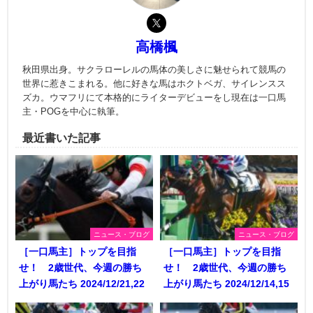
高橋楓
秋田県出身。サクラローレルの馬体の美しさに魅せられて競馬の
世界に惹きこまれる。他に好きな馬はホクトベガ、サイレンスス
ズカ。ウマフリにて本格的にライターデビューをし現在は一口馬
主・POGを中心に執筆。
最近書いた記事
ニュース・ブログ
ニュース・ブログ
［一口馬主］トップを目指
［一口馬主］トップを目指
せ！ 2歳世代、今週の勝ち
せ！ 2歳世代、今週の勝ち
上がり馬たち 2024/12/21,22
上がり馬たち 2024/12/14,15