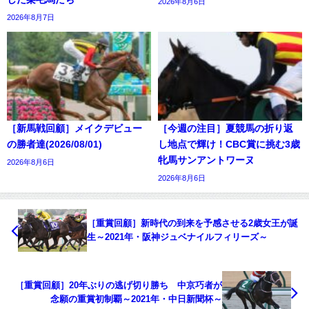
2026年8月6日
2026年8月7日
［新馬戦回顧］メイクデビュー
［今週の注目］夏競馬の折り返
の勝者達(2026/08/01)
し地点で輝け！CBC賞に挑む3歳
牝馬サンアントワーヌ
2026年8月6日
2026年8月6日
［重賞回顧］新時代の到来を予感させる2歳女王が誕
生～2021年・阪神ジュベナイルフィリーズ～
［重賞回顧］20年ぶりの逃げ切り勝ち 中京巧者が
念願の重賞初制覇～2021年・中日新聞杯～