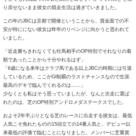
り戻せないまま彼女の競走生活は過ぎていきました。
この年のJBCは京都で開催ということから、賞金面での不
安が特ににない彼女は昨年のリベンジに向かうと思われて
いました。
「近走勝ちきれなくても牡馬相手のOP特別でそれなりの着
順であったことから十分やれるはず」
「6歳になる来年はクラブ馬である以上JBCの時期には引退
しているため、ここがGI制覇のラストチャンスなので生涯
最高のデキで臨んでくれるのは……」
少なくとも私はそう思っていましたが、なんと次走に選ば
れたのは、芝のOP特別アンドロメダステークスでした。
およそ2年半ぶりとなる芝のレースに出走する彼女は、最低
人気こそ免れたものの15頭立ての14番人気と、デビュー以
来最低の評価で臨むことになりました。メンバーに芝重賞