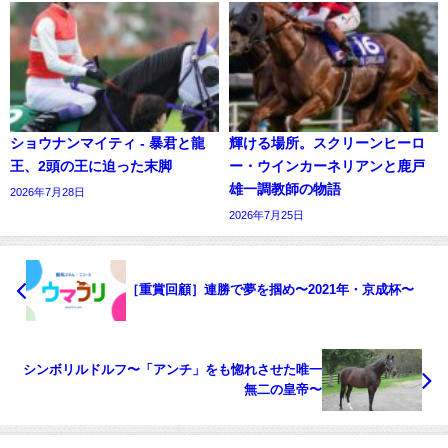
ショウナンマイティ - 暴君と龍
輝ける場所。スクリーンヒーロ
王、2頭の王に迫った末脚
ー・ウインカーネリアンと鹿戸
雄一調教師の物語
2026年7月28日
2026年7月25日
［重賞回顧］連勝で夢を掴め〜2021年・京成杯〜
シンボリルドルフ〜「アンチ」をも惚れさせた唯一
無二の皇帝〜