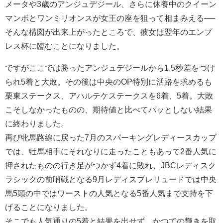
メータや3歳のアンジュデジール、さらに休養中のクイーン
マンボとワンミリオンスが女王の座を狙って相まみえる──
そんな構図が出来上がったところで、彼女は翌年のエンプ
レス杯に臨むことになりました。
ですがここでは勝ったアンジュデジールから1.5秒差をつけ
られ5着と大敗。その後は中央のOP特別に活路を求めるも
栗東ステークス、アハルテケステークスを6着、5着。大敗
こそしなかったものの、期待値と比べてパッとしない結果
に終わりました。
再び牝馬路線に戻った7月のスパーキングレディースカップ
では、牡馬相手にそれなりに走ったこともあって2番人気に
押されたものの行き足がつかず4着に敗れ、JBCレディスク
ラシックの前哨戦となる9月レディスプレリュードでは中央
馬5頭の中ではワーストの人気となる5番人気まで支持を下
げることになりました。
そこでも人気通りの5着と結果を出せず、かつての輝きを取