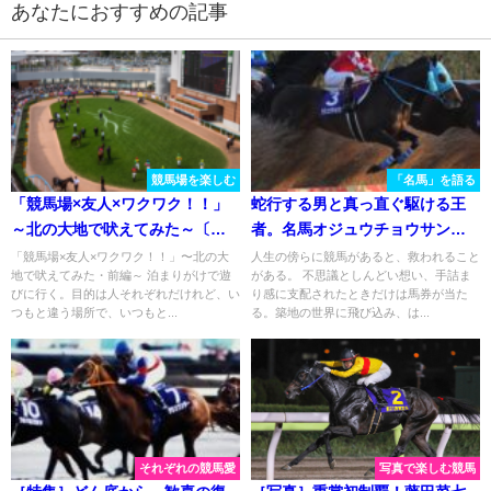
あなたにおすすめの記事
競馬場を楽しむ
「名馬」を語る
「競馬場×友人×ワクワク！！」
蛇行する男と真っ直ぐ駆ける王
～北の大地で吠えてみた～〔前
者。名馬オジュウチョウサンを
編〕
振り返る
「競馬場×友人×ワクワク！！」〜北の大
人生の傍らに競馬があると、救われること
地で吠えてみた・前編～ 泊まりがけで遊
がある。 不思議としんどい想い、手詰ま
びに行く。目的は人それぞれだけれど、い
り感に支配されたときだけは馬券が当た
つもと違う場所で、いつもと...
る。築地の世界に飛び込み、は...
それぞれの競馬愛
写真で楽しむ競馬