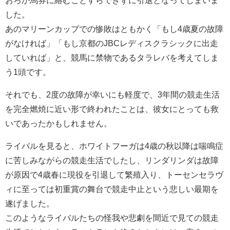
おろか馬券に絡むことすらできずに引退となってしまいま
した。
あのマリーンカップでの惨敗はともかく「もし4歳夏の故障
がなければ」「もし京都のJBCレディスクラシックに出走
していれば」と、競馬に禁物であるタラレバを考えてしま
う1頭です。
それでも、2度の故障が幸いにも軽度で、3年間の競走生活
を完全燃焼に近い形で終われたことは、彼女にとっても救
いであったかもしれません。
ライバルを見ると、ホワイトフーガは4歳の秋以降は喘鳴症
に苦しみながらの競走生活でしたし、リンダリンダは故障
が原因で4歳春に現役を引退して繁殖入り、トーセンセラヴ
ィに至っては初重賞の舞台で競走中止という悲しい最期を
遂げました。
このようなライバルたちの怪我や悲劇を間近で見ての競走