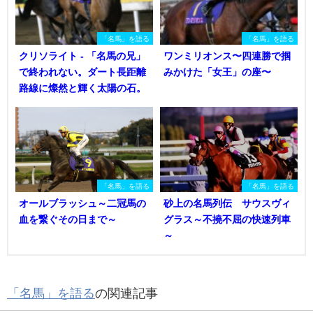
「名馬」を語る
「名馬」を語る
クリソライト - 「名馬の兄」
ワンミリオンス〜四連勝で掴
で終われない。ダート長距離
みかけた「女王」の座〜
路線に燦然と輝く太陽の石。
「名馬」を語る
「名馬」を語る
オールブラッシュ～二冠馬の
砂上の名馬列伝 サウスヴィ
血を繋ぐその日まで～
グラス～不撓不屈の快速列車
～
「名馬」を語る
の関連記事