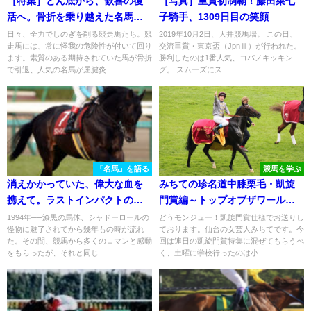
［特集］どん底から、歓喜の復
［写真］重賞初制覇！藤田菜七
活へ。骨折を乗り越えた名馬た
子騎手、1309日目の笑顔
ち。
日々、全力でしのぎを削る競走馬たち。競
2019年10月2日、大井競馬場。 この日、
走馬には、常に怪我の危険性が付いて回り
交流重賞・東京盃（JpnⅡ）が行われた。
ます。素質のある期待されていた馬が骨折
勝利したのは1番人気、コパノキッキン
で引退、人気の名馬が屈腱炎...
グ。 スムーズにス...
「名馬」を語る
競馬を学ぶ
消えかかっていた、偉大な血を
みちての珍名道中膝栗毛・凱旋
携えて。ラストインパクトの挑
門賞編～トップオブザワールド
戦を振り返る。
な馬たちの巻～
1994年──漆黒の馬体、シャドーロールの
どうモンジュー！凱旋門賞仕様でお送りし
怪物に魅了されてから幾年もの時が流れ
ております。仙台の女芸人みちてです。今
た。その間、競馬から多くのロマンと感動
回は連日の凱旋門賞特集に混ぜてもらうべ
をもらったが、それと同じ...
く、土曜に学校行ったのは小...