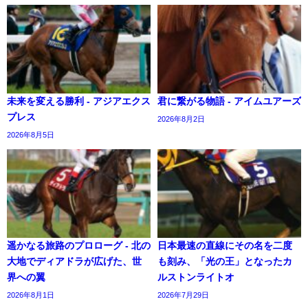
未来を変える勝利 - アジアエクス
君に繋がる物語 - アイムユアーズ
プレス
2026年8月2日
2026年8月5日
遥かなる旅路のプロローグ - 北の
日本最速の直線にその名を二度
大地でディアドラが広げた、世
も刻み、「光の王」となったカ
界への翼
ルストンライトオ
2026年8月1日
2026年7月29日