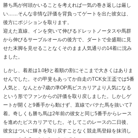
勝ち馬が何頭かいることを考えれば一気の巻き返しは厳し
い……そんな非情な評価を背負ってゲートを出た彼女は、
後方にポジションを取ります。
迎えた直線、インを突いて伸びるドレットノータスや馬群
から伸びるサーブルオールの後方で、ダートで全盛期に見
せた末脚を見せることなくそのまま人気通りの14着に沈み
ました。
しかし、着差は1.0秒と着順の割にそこまで大きくはありま
せんでした。その甲斐もあってか自走のTCK女王盃では5番
人気と、なんとか7歳の準OP馬ビスカリアより人気になる
という形でファンからの評価を取り戻しました。しかしゲ
ートが開くと9番手から動けず、直線でバテた馬を抜いて7
着。奇しくも勝ち馬は2年前の彼女と同じ5番手からレース
を進めたビスカリアでした。そしてこのレースの二日後、
彼女はついに輝きを取り戻すことなく競走馬登録を抹消し