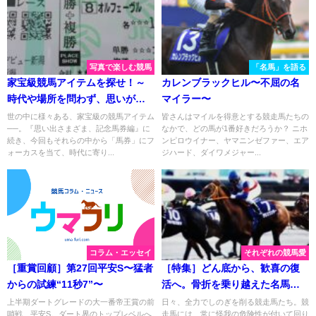
写真で楽しむ競馬
「名馬」を語る
家宝級競馬アイテムを探せ！～
カレンブラックヒル〜不屈の名
時代や場所を問わず、思いがこ
マイラー〜
められた馬券編～
世の中に様々ある、家宝級の競馬アイテム
皆さんはマイルを得意とする競走馬たちの
──。『思い出さまざま、記念馬券編』に
なかで、どの馬が1番好きだろうか？ ニホ
続き、今回もそれらの中から「馬券」にフ
ンピロウイナー、ヤマニンゼファー、エア
ォーカスを当て、時代に寄り...
ジハード、ダイワメジャー...
コラム・エッセイ
それぞれの競馬愛
［重賞回顧］第27回平安S〜猛者
［特集］どん底から、歓喜の復
からの試練“11秒7”〜
活へ。骨折を乗り越えた名馬た
ち。
上半期ダートグレードの大一番帝王賞の前
日々、全力でしのぎを削る競走馬たち。競
哨戦、平安S。ダート界のトップレベルへ
走馬には、常に怪我の危険性が付いて回り