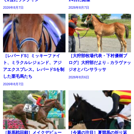
2026年8月7日
2026年8月7日
［レパードS］ミッキーファイ
［大狩部牧場代表・下村優樹ブ
ト、ミラクルレジェンド、アジ
ログ］大狩部だより - カラヴァッ
アエクスプレス。レパードSを制
ジオとパンサラッサ
した栗毛馬たち
2026年8月6日
2026年8月7日
［新馬戦回顧］メイクデビュー
［今週の注目］夏競馬の折り返