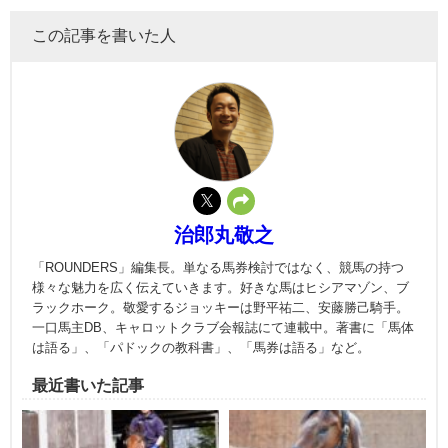
この記事を書いた人
治郎丸敬之
「ROUNDERS」編集長。単なる馬券検討ではなく、競馬の持つ
様々な魅力を広く伝えていきます。好きな馬はヒシアマゾン、ブ
ラックホーク。敬愛するジョッキーは野平祐二、安藤勝己騎手。
一口馬主DB、キャロットクラブ会報誌にて連載中。著書に「馬体
は語る」、「パドックの教科書」、「馬券は語る」など。
最近書いた記事