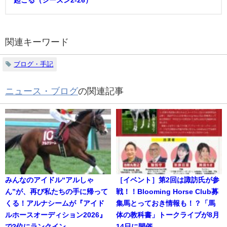
起こる（シーズン2-26）
関連キーワード
ブログ・手記
ニュース・ブログ
の関連記事
みんなのアイドル“アルしゃ
［イベント］第2回は諏訪氏が参
ん”が、再び私たちの手に帰って
戦！！Blooming Horse Club募
くる！アルナシームが『アイド
集馬とっておき情報も！？「馬
ルホースオーディション2026』
体の教科書」トークライブが8月
で2位にランクイン
14日に開催