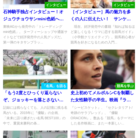
インタビュー
インタビュー
石神騎手独占インタビュー！オ
［インタビュー］馬の魅力を多
ジュウチョウサンmini色紙への
くの人に伝えたい！ サンケイ
思い。
スポーツ・三浦凪沙記者 - 『知れ
東映AGから発売中の「トレーディング
現在、好評発売中の書籍『知れば知るほ
mini色紙」。 ターフィーショップや通販サ
ど楽しくなる！ウマに恋する競馬ガイド』
ば知るほど楽しくなる！ウマに
イトなどで好評発売中の人気グッズだ。
（小学館クリエイティブ）。競馬初心者が
恋する競馬ガイド』
第一弾のキタサンブラッ...
競馬を好きになるための入門...
「名馬」を語る
競馬を学ぶ
「もう2度とひっくり返らない
史上初めてメルボルンCを制覇し
ぞ、ジョッキーを落とさない
た女性騎手の半生。映画『ライ
ぞ」。悲運の名馬・シゲルスダ
ド・ライク・ア・ガール』
記録には残らなくても、人の記憶に残る名
『シービスケット』、『セクレタリアト/
馬がいる。2015年に『優駿』の企画、
奇跡のサラブレッド』、『優駿
チの生涯を振り返る。
「未来に語り継ぎたい名馬 BEST100」の
ORACION』。数ある「競馬」をテーマに
中で、重賞未勝利の条...
した名作映画に、また一本新しい...