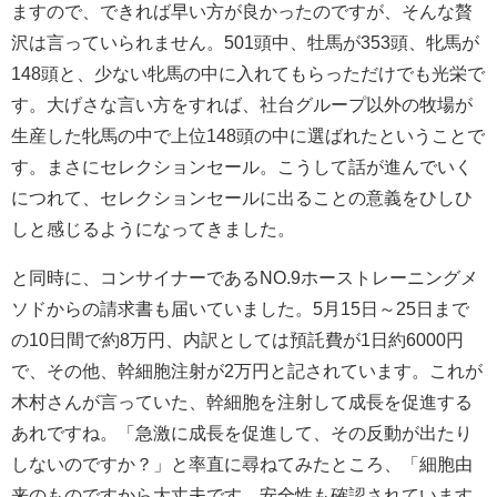
ますので、できれば早い方が良かったのですが、そんな贅
沢は言っていられません。501頭中、牡馬が353頭、牝馬が
148頭と、少ない牝馬の中に入れてもらっただけでも光栄で
す。大げさな言い方をすれば、社台グループ以外の牧場が
生産した牝馬の中で上位148頭の中に選ばれたということで
す。まさにセレクションセール。こうして話が進んでいく
につれて、セレクションセールに出ることの意義をひしひ
しと感じるようになってきました。
と同時に、コンサイナーであるNO.9ホーストレーニングメ
ソドからの請求書も届いていました。5月15日～25日まで
の10日間で約8万円、内訳としては預託費が1日約6000円
で、その他、幹細胞注射が2万円と記されています。これが
木村さんが言っていた、幹細胞を注射して成長を促進する
あれですね。「急激に成長を促進して、その反動が出たり
しないのですか？」と率直に尋ねてみたところ、「細胞由
来のものですから大丈夫です。安全性も確認されています