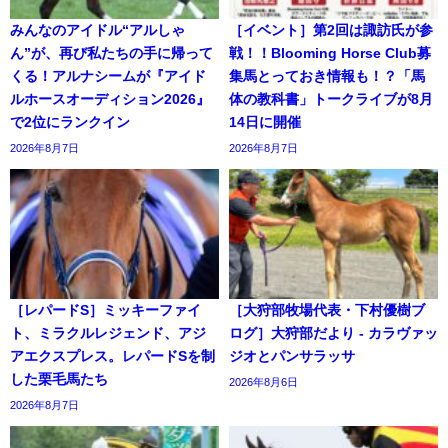
みんなのアイドル“アルしゃ
［イベント］第2回は諏訪氏が参
ん”が、再び私たちの手に帰って
戦！！Blooming Horse Club募
くる！アルナシームが『アイド
集馬とっておき情報も！？「馬
ルホースオーディション2026』
体の教科書」トークライブが8月
で2位にランクイン
14日に開催
2026年8月7日
2026年8月7日
［レパードS］ミッキーファイ
［大狩部牧場代表・下村優樹ブ
ト、ミラクルレジェンド、アジ
ログ］大狩部だより - カラヴァッ
アエクスプレス。レパードSを制
ジオとパンサラッサ
した栗毛馬たち
2026年8月6日
2026年8月7日