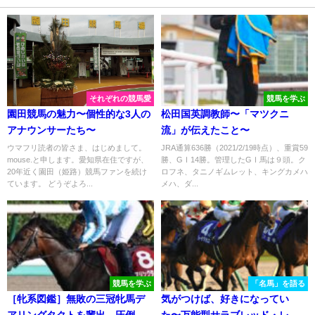
それぞれの競馬愛
競馬を学ぶ
園田競馬の魅力〜個性的な3人の
松田国英調教師〜「マツクニ
アナウンサーたち〜
流」が伝えたこと〜
ウマフリ読者の皆さま、はじめまして。
JRA通算636勝（2021/2/19時点）、重賞59
mouse.と申します。愛知県在住ですが、
勝、GⅠ14勝。管理したGⅠ馬は９頭。ク
20年近く園田（姫路）競馬ファンを続け
ロフネ、タニノギムレット、キングカメハ
ています。 どうぞよろ...
メハ、ダ...
競馬を学ぶ
「名馬」を語る
［牝系図鑑］無敗の三冠牝馬デ
気がつけば、好きになってい
アリングタクトを輩出。圧倒的
た〜万能型サラブレッド・レイ