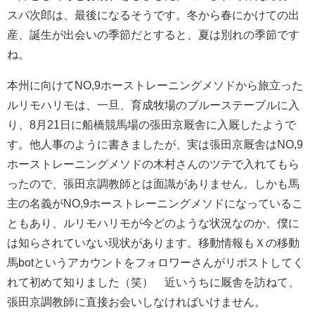
スパ次郎は、最後になるそうです。冬から春にかけての出
産、誕生が出会いの季節だとすると、夏は別れの季節です
ね。
本州に向けてNO,9ホーストレーニングメソドから旅立った
ルリモハリモは、一旦、育成牧場のブルーステーブルに入
り、8月21日に船橋競馬場の張田京厩舎に入厩したようで
す。他人事のように書きましたが、実は張田京厩舎はNO,9
ホーストレーニングメソドの木村さんのツテで入れてもら
ったので、張田京調教師とは面識がありません。しかも馬
主の名義がNO,9ホーストレーニングメソドになっているこ
ともあり、ルリモハリモが今どのような状況なのか、僕に
は知らされていない現状があります。移動情報もＸの移動
馬botというアカウントをフォロワーさんがリポストしてく
れて初めて知りました（笑） 近いうちに厩舎を訪ねて、
張田京調教師に直接お会いしなければいけません。