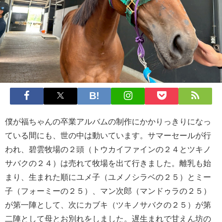
僕が福ちゃんの卒業アルバムの制作にかかりっきりになっ
ている間にも、世の中は動いています。サマーセールが行
われ、碧雲牧場の２頭（トウカイファインの２４とツキノ
サバクの２４）は売れて牧場を出て行きました。離乳も始
まり、生まれた順にユメ子（ユメノシラベの２５）とミー
子（フォーミーの２５）、マン次郎（マンドゥラの２５）
が第一陣として、次にカブキ（ツキノサバクの２５）が第
二陣として母とお別れをしました。遅生まれで甘えん坊の