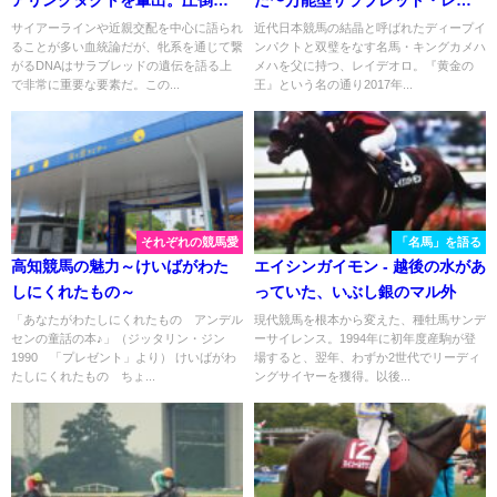
な機動力を下支えするスピード
デオロ〜
サイアーラインや近親交配を中心に語られ
近代日本競馬の結晶と呼ばれたディープイ
ることが多い血統論だが、牝系を通じて繋
ンパクトと双璧をなす名馬・キングカメハ
を持つデアリングダンジグ牝
がるDNAはサラブレッドの遺伝を語る上
メハを父に持つ、レイデオロ。『黄金の
系。
で非常に重要な要素だ。この...
王』という名の通り2017年...
それぞれの競馬愛
「名馬」を語る
高知競馬の魅力～けいばがわた
エイシンガイモン - 越後の水があ
しにくれたもの～
っていた、いぶし銀のマル外
「あなたがわたしにくれたもの アンデル
現代競馬を根本から変えた、種牡馬サンデ
センの童話の本♪」（ジッタリン・ジン
ーサイレンス。1994年に初年度産駒が登
1990 「プレゼント」より） けいばがわ
場すると、翌年、わずか2世代でリーディ
たしにくれたもの ちょ...
ングサイヤーを獲得。以後...