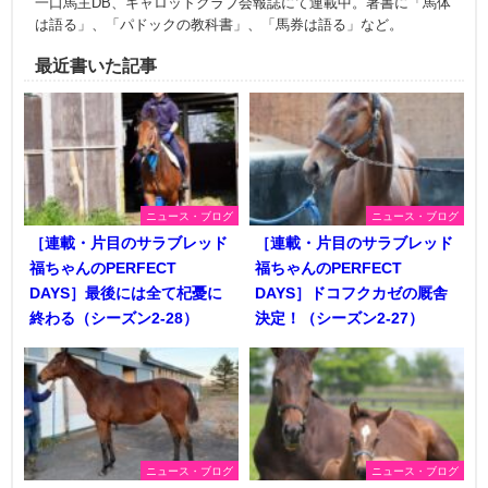
一口馬主DB、キャロットクラブ会報誌にて連載中。著書に「馬体
は語る」、「パドックの教科書」、「馬券は語る」など。
最近書いた記事
ニュース・ブログ
ニュース・ブログ
［連載・片目のサラブレッド
［連載・片目のサラブレッド
福ちゃんのPERFECT
福ちゃんのPERFECT
DAYS］最後には全て杞憂に
DAYS］ドコフクカゼの厩舎
終わる（シーズン2-28）
決定！（シーズン2-27）
ニュース・ブログ
ニュース・ブログ