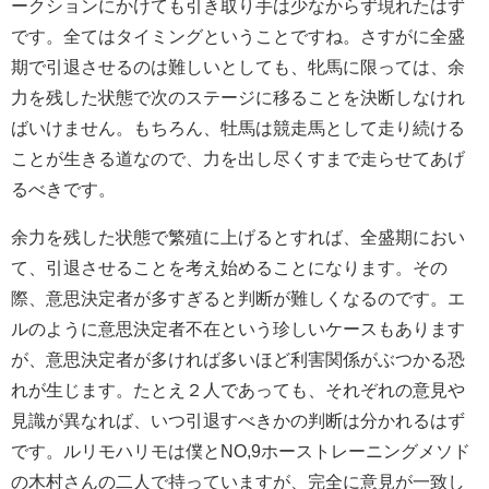
ークションにかけても引き取り手は少なからず現れたはず
です。全てはタイミングということですね。さすがに全盛
期で引退させるのは難しいとしても、牝馬に限っては、余
力を残した状態で次のステージに移ることを決断しなけれ
ばいけません。もちろん、牡馬は競走馬として走り続ける
ことが生きる道なので、力を出し尽くすまで走らせてあげ
るべきです。
余力を残した状態で繁殖に上げるとすれば、全盛期におい
て、引退させることを考え始めることになります。その
際、意思決定者が多すぎると判断が難しくなるのです。エ
ルのように意思決定者不在という珍しいケースもあります
が、意思決定者が多ければ多いほど利害関係がぶつかる恐
れが生じます。たとえ２人であっても、それぞれの意見や
見識が異なれば、いつ引退すべきかの判断は分かれるはず
です。ルリモハリモは僕とNO,9ホーストレーニングメソド
の木村さんの二人で持っていますが、完全に意見が一致し