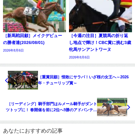
［新馬戦回顧］メイクデビュー
［今週の注目］夏競馬の折り返
の勝者達(2026/08/01)
し地点で輝け！CBC賞に挑む3歳
牝馬サンアントワーヌ
2026年8月6日
2026年8月6日
［重賞回顧］惜敗にサラバ！いざ桜の女王へ～2026
年・チューリップ賞～
［リーディング］騎手部門はルメール騎手がダント
ツトップに！ 春開催を前に2位へ9勝のアドバンテー
ジ
あなたにおすすめの記事