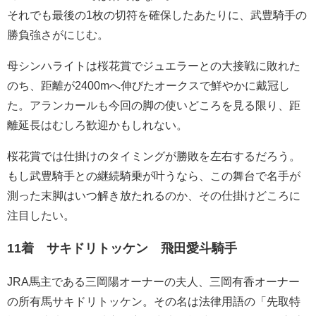
それでも最後の1枚の切符を確保したあたりに、武豊騎手の
勝負強さがにじむ。
母シンハライトは桜花賞でジュエラーとの大接戦に敗れた
のち、距離が2400mへ伸びたオークスで鮮やかに戴冠し
た。アランカールも今回の脚の使いどころを見る限り、距
離延長はむしろ歓迎かもしれない。
桜花賞では仕掛けのタイミングが勝敗を左右するだろう。
もし武豊騎手との継続騎乗が叶うなら、この舞台で名手が
測った末脚はいつ解き放たれるのか、その仕掛けどころに
注目したい。
11着 サキドリトッケン 飛田愛斗騎手
JRA馬主である三岡陽オーナーの夫人、三岡有香オーナー
の所有馬サキドリトッケン。その名は法律用語の「先取特