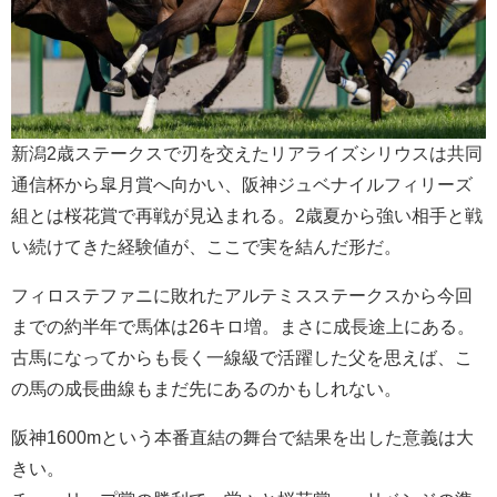
新潟2歳ステークスで刃を交えたリアライズシリウスは共同
通信杯から皐月賞へ向かい、阪神ジュベナイルフィリーズ
組とは桜花賞で再戦が見込まれる。2歳夏から強い相手と戦
い続けてきた経験値が、ここで実を結んだ形だ。
フィロステファニに敗れたアルテミスステークスから今回
までの約半年で馬体は26キロ増。まさに成長途上にある。
古馬になってからも長く一線級で活躍した父を思えば、こ
の馬の成長曲線もまだ先にあるのかもしれない。
阪神1600mという本番直結の舞台で結果を出した意義は大
きい。