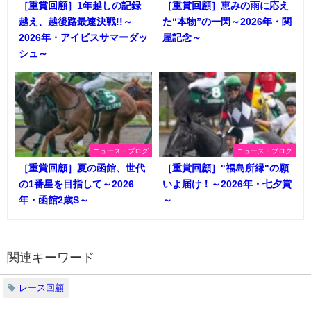
［重賞回顧］1年越しの記録
［重賞回顧］恵みの雨に応え
越え、越後路最速決戦!!～
た“本物”の一閃～2026年・関
2026年・アイビスサマーダッ
屋記念～
シュ～
ニュース・ブログ
ニュース・ブログ
［重賞回顧］夏の函館、世代
［重賞回顧］"福島所縁"の願
の1番星を目指して～2026
いよ届け！～2026年・七夕賞
年・函館2歳S～
～
関連キーワード
レース回顧