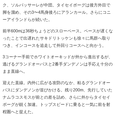
ク、ソルパッサーレが中団。タイセイボーグは後方外目で
脚を溜め、その3〜4馬身後ろにアランカール。さらにコニ
ーアイランドらが続いた。
前半600mは36秒ちょうどのスローペース。ペースが遅くな
ったことで出遅れたサキドリトッケンも徐々に馬群へ取り
つき、インコースを追走して外回りコースへと向かう。
3コーナー手前でホワイトオーキッドが外から進出するが、
逃げるグランドオーパスと2番手ダンデノンは手応え十分の
まま直線へ。
迎えた直線。内外に広がる攻防のなか、粘るグランドオー
パスにダンデノンが並びかける。残り200m、先行していた
ナムラコスモスが前との差を詰め、さらに外からタイセイ
ボーグが鋭く加速。トップスピードに乗ると一気に前を射
程圏へと捉えた。