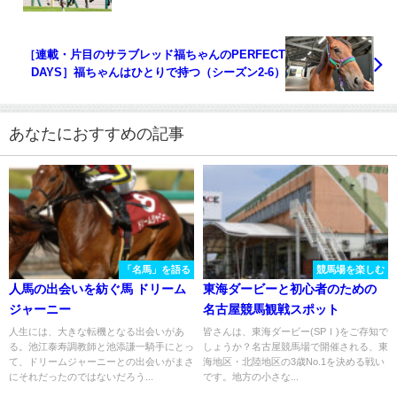
［連載・片目のサラブレッド福ちゃんのPERFECT
DAYS］福ちゃんはひとりで持つ（シーズン2-6）
あなたにおすすめの記事
「名馬」を語る
競馬場を楽しむ
人馬の出会いを紡ぐ馬 ドリーム
東海ダービーと初心者のための
ジャーニー
名古屋競馬観戦スポット
人生には、大きな転機となる出会いがあ
皆さんは、東海ダービー(SPⅠ)をご存知で
る。池江泰寿調教師と池添謙一騎手にとっ
しょうか？名古屋競馬場で開催される、東
て、ドリームジャーニーとの出会いがまさ
海地区・北陸地区の3歳No.1を決める戦い
にそれだったのではないだろう...
です。地方の小さな...