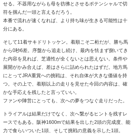
せる。不器用ながらも母を彷彿とさせるポテンシャルで切
符を掴んだ一頭と言えるだろう。
本番で流れが速くなれば、より持ち味が生きる可能性は十
分にある。
そして11着サキドリトッケン。着順こそ二桁だが、勝ち馬
から0秒6差。序盤から追走し続け、最内を怯まず捌いてき
た内容を見れば、芝適性が全くないとは思えない。条件や
展開がかみ合えば、差はさらに詰められたはずだ。地方馬
にとってJRA重賞への挑戦は、それ自体が大きな価値を持
つ。その上で、着順以上の走りを見せた今回の内容は、確
かな手応えを残したと言っていい。
ファンや陣営にとっても、次への夢をつなぐ走りだった。
トライアルは結果だけでなく、次へ繋がるヒントを残すレ
ースでもある。阪神1600mで結果を出した2頭の完成度、能
力で食らいついた1頭、そして挑戦の意義を示した1頭。