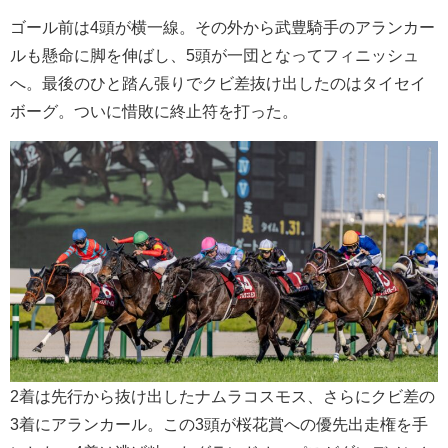
ゴール前は4頭が横一線。その外から武豊騎手のアランカー
ルも懸命に脚を伸ばし、5頭が一団となってフィニッシュ
へ。最後のひと踏ん張りでクビ差抜け出したのはタイセイ
ボーグ。ついに惜敗に終止符を打った。
2着は先行から抜け出したナムラコスモス、さらにクビ差の
3着にアランカール。この3頭が桜花賞への優先出走権を手