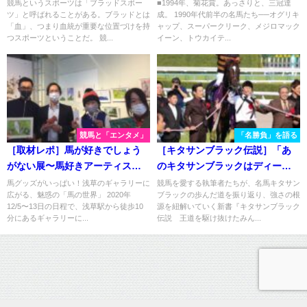
神大賞典
競馬というスポーツは「ブラッドスポー
■1994年、菊花賞。あっさりと、三冠達
ツ」と呼ばれることがある。ブラッドとは
成。 1990年代前半の名馬たち──オグリキ
「血」、つまり血統が重要な位置づけを持
ャップ、スーパークリーク、メジロマック
つスポーツということだ。 競...
イーン、トウカイテ...
競馬と「エンタメ」
「名勝負」を語る
［取材レポ］馬が好きでしょう
［キタサンブラック伝説］「あ
がない展〜馬好きアーティスト
のキタサンブラックはディープ
の展示販売会〜
インパクトでも差せない」と言
馬グッズがいっぱい！浅草のギャラリーに
競馬を愛する執筆者たちが、名馬キタサン
広がる、魅惑の「馬の世界」 2020年
ブラックの歩んだ道を振り返り、強さの根
わしめた、脅威のレコード勝
12/5〜13日の日程で、浅草駅から徒歩10
源を紐解いていく新書『キタサンブラック
ち。 - 2017年・天皇賞春
分にあるギャラリーに...
伝説 王道を駆け抜けたみん...