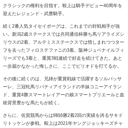
クラシックの権利を目指す。鞍上は騎手デビュー40周年を
迎えたレジェンド・武豊騎手。
続く2番人気タイセイボーグは、これまでの対戦相手が強
い。新潟2歳ステークスでは共同通信杯勝ち馬リアライズシ
リウスの2着。アルテミスステークスでは惜しまれつつター
フを去ったフィロステファニの3着。阪神ジュベナイルフィ
リーズでも3着と、重賞3戦連続で好走を続けてきた。あと
一歩届かなかった悔しさに、ここでピリオドを打てるか。
その後に続くのは、兄姉が重賞戦線で活躍するソルパッサ
ーレ、三冠牝馬リバティアイランドの半妹コニーアイラン
ド、重賞4勝スマートレイアーの娘スマートプリエールと血
統背景豊かな馬たちが続く。
さらに、佐賀競馬からは8戦6勝2着2回の実績を誇るサキド
リトッケンが参戦。鞍上は2021年ヤングジョッキーズチャ