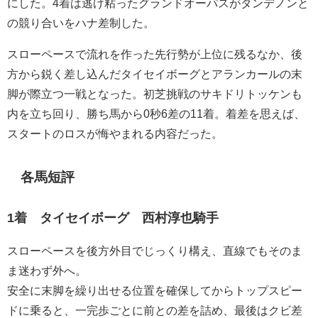
にした。4着は逃げ粘ったグランドオーパスがダンデノンと
の競り合いをハナ差制した。
スローペースで流れを作った先行勢が上位に残るなか、後
方から鋭く差し込んだタイセイボーグとアランカールの末
脚が際立つ一戦となった。初芝挑戦のサキドリトッケンも
内を立ち回り、勝ち馬から0秒6差の11着。着差を思えば、
スタートのロスが悔やまれる内容だった。
各馬短評
1着 タイセイボーグ 西村淳也騎手
スローペースを後方外目でじっくり構え、直線でもそのま
ま迷わず外へ。
安全に末脚を繰り出せる位置を確保してからトップスピー
ドに乗ると、一完歩ごとに前との差を詰め、最後はクビ差