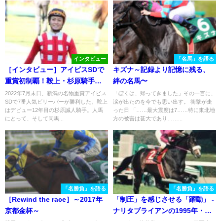
インタビュー
「名馬」を語る
［インタビュー］アイビスSDで
キズナ～記録より記憶に残る、
重賞初制覇！鞍上・杉原騎手の
絆の名馬〜
語る、ビリーバーやミルファー
2022年7月末日、新潟の名物重賞アイビス
「ぼくは、帰ってきました」その一言に、
SDで7番人気ビリーバーが勝利した。鞍上
涙が出たのを今でも思い出す。 衝撃が走
ムへの想い。
はデビュー12年目の杉原誠人騎手。人馬
った日 「……最大震度は7……特に東北地
にとって、そして同馬...
方の被害は甚大であり……...
「名勝負」を語る
「名勝負」を語る
［Rewind the race］～2017年
「制圧」を感じさせる「躍動」 -
京都金杯～
ナリタブライアンの1995年・阪