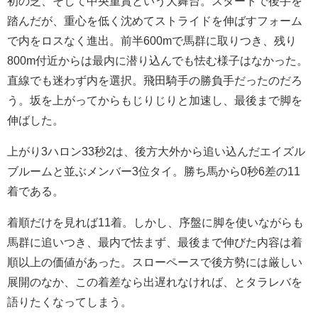
初の芝、そして中央重賞という大舞台。スタートで後手を
踏んだが、重心を低く沈めてストライドを伸ばすフォーム
で内をロスなく進出。前半600mで馬群に取りつき、残り
800m付近からは最内に潜り込んでも怯む様子はなかった。
直線でも迷わず内を選択。飛田騎手の勝負手だったのだろ
う。坂を上がってからもじりじりと加速し、最後まで脚を
伸ばした。
上がり3ハロン33秒2は、後方大外から追い込んだエイズル
ブルームと並ぶメンバー3位タイ。勝ち馬から0秒6差の11
着である。
着順だけを見れば11着。しかし、序盤に脚を使いながらも
馬群に追いつき、最内で怯まず、最後まで伸びた内容は着
順以上の価値があった。スローペースで後方勢には厳しい
展開のなか、この着差なら出遅れなければ、とタラレバを
語りたくなってしまう。