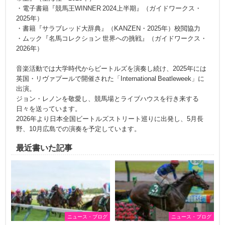
・電子書籍『競馬王WINNER 2024上半期』（ガイドワークス・
2025年）
・書籍『サラブレッド大辞典』（KANZEN・2025年）校閲協力
・ムック『名馬コレクション 世界への挑戦』（ガイドワークス・
2026年）
音楽活動では大学時代からビートルズを演奏し続け、2025年には
英国・リヴァプールで開催された「International Beatleweek」に
出演。
ジョン・レノンを敬愛し、競馬場とライブハウスを行き来する
日々を送っています。
2026年より日本全国ビートルズストリート巡りに出発し、5月長
野、10月広島での演奏を予定しています。
最近書いた記事
ニュース・ブログ
ニュース・ブログ