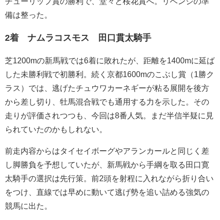
チューリップ賞の勝利で、堂々と桜花賞へ。リベンジの準
備は整った。
2着 ナムラコスモス 田口貫太騎手
芝1200mの新馬戦では6着に敗れたが、距離を1400mに延ば
した未勝利戦で初勝利。続く京都1600mのこぶし賞（1勝ク
ラス）では、逃げたチュウワカーネギーが粘る展開を後方
から差し切り、牡馬混合戦でも通用する力を示した。その
走りが評価されつつも、今回は8番人気。まだ半信半疑に見
られていたのかもしれない。
前走内容からはタイセイボーグやアランカールと同じく差
し脚勝負を予想していたが、新馬戦から手綱を取る田口寛
太騎手の選択は先行策。前2頭を射程に入れながら折り合い
をつけ、直線では早めに動いて逃げ勢を追い詰める強気の
競馬に出た。