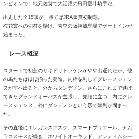
ンピオンで、地元佐賀で大活躍の飛田愛斗騎手だ。
出走した全15頭が、勝てばJRA重賞初制覇。
桜花賞への切符を懸け、青空の阪神競馬場でゲートインが
始まった。
レース概況
スタートで初芝のサキドリトッケンがやや出遅れたが、他
の馬たちはほぼ揃った発進。内枠を利してグレースジェン
ヌが前へ出ると、外からダンデノン、さらにこれまで逃げ
てきたグランドオーパスが主張し、先頭に立つ。内にグレ
ースジェンヌ、外にダンデノンという形で隊列が固まっ
た。
その直後にエレガンスアスク、スマートプリエール、ナム
ラコスモスが続き、ホワイトオーキッド、アンディムジー