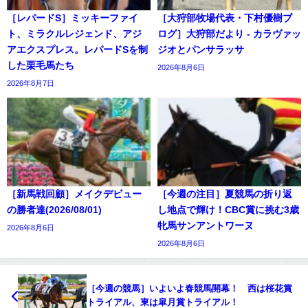
［レパードS］ミッキーファイ
［大狩部牧場代表・下村優樹ブ
ト、ミラクルレジェンド、アジ
ログ］大狩部だより - カラヴァッ
アエクスプレス。レパードSを制
ジオとパンサラッサ
した栗毛馬たち
2026年8月6日
2026年8月7日
［新馬戦回顧］メイクデビュー
［今週の注目］夏競馬の折り返
の勝者達(2026/08/01)
し地点で輝け！CBC賞に挑む3歳
牝馬サンアントワーヌ
2026年8月6日
2026年8月6日
［今週の競馬］いよいよ春競馬開幕！ 西は桜花賞
トライアル、東は皐月賞トライアル！