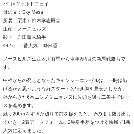
バゴ×ヴォルドニュイ
母の父：Sky Mesa
所属：栗東）鈴木孝志厩舎
生産：ノースヒルズ
鞍上：岩田望来騎手
442㎏ 1番人気 4枠4番
ノースヒルズ生産＆所有馬から今年2頭目の新馬戦勝ちで
す。
中枠からの発走となったキャンシーエンゼルは、一時は逃
げるかと思うような好スタートと行き脚を見せましたが、
外からきた6番ニシノミニョンヌに先頭を譲り二番手でレー
スを進めます。
残り200ｍをすぎた辺りで前を捉えると、そのまま抜け出し
ていき、2着アートフォームに2馬身半差をつける快勝で1番
人気に応えました。