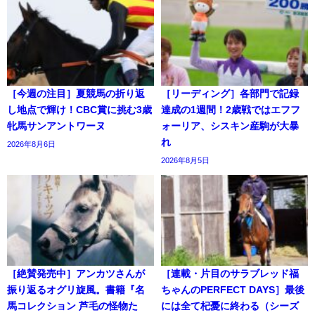
［今週の注目］夏競馬の折り返
［リーディング］各部門で記録
し地点で輝け！CBC賞に挑む3歳
達成の1週間！2歳戦ではエフフ
牝馬サンアントワーヌ
ォーリア、シスキン産駒が大暴
れ
2026年8月6日
2026年8月5日
［絶賛発売中］アンカツさんが
［連載・片目のサラブレッド福
振り返るオグリ旋風。書籍『名
ちゃんのPERFECT DAYS］最後
馬コレクション 芦毛の怪物た
には全て杞憂に終わる（シーズ