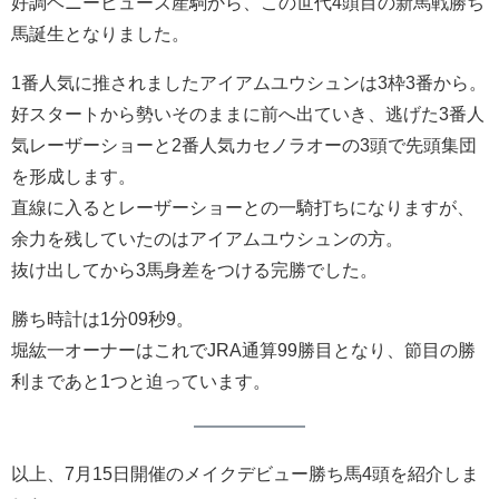
好調ヘニーヒューズ産駒から、この世代4頭目の新馬戦勝ち
馬誕生となりました。
1番人気に推されましたアイアムユウシュンは3枠3番から。
好スタートから勢いそのままに前へ出ていき、逃げた3番人
気レーザーショーと2番人気カセノラオーの3頭で先頭集団
を形成します。
直線に入るとレーザーショーとの一騎打ちになりますが、
余力を残していたのはアイアムユウシュンの方。
抜け出してから3馬身差をつける完勝でした。
勝ち時計は1分09秒9。
堀紘一オーナーはこれでJRA通算99勝目となり、節目の勝
利まであと1つと迫っています。
以上、7月15日開催のメイクデビュー勝ち馬4頭を紹介しま