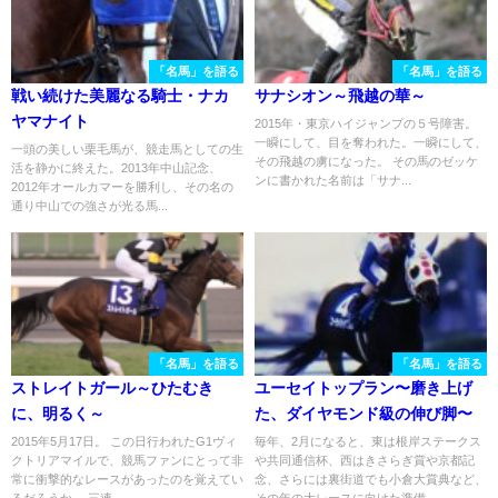
「名馬」を語る
「名馬」を語る
戦い続けた美麗なる騎士・ナカ
サナシオン～飛越の華～
ヤマナイト
2015年・東京ハイジャンプの５号障害。
一瞬にして、目を奪われた。一瞬にして、
一頭の美しい栗毛馬が、競走馬としての生
その飛越の虜になった。 その馬のゼッケ
活を静かに終えた。2013年中山記念、
ンに書かれた名前は「サナ...
2012年オールカマーを勝利し、その名の
通り中山での強さが光る馬...
「名馬」を語る
「名馬」を語る
ストレイトガール～ひたむき
ユーセイトップラン〜磨き上げ
に、明るく～
た、ダイヤモンド級の伸び脚〜
2015年5月17日。 この日行われたG1ヴィ
毎年、2月になると、東は根岸ステークス
クトリアマイルで、競馬ファンにとって非
や共同通信杯、西はきさらぎ賞や京都記
常に衝撃的なレースがあったのを覚えてい
念、さらには裏街道でも小倉大賞典など、
るだろうか。 三連...
その年の大レースに向けた準備...