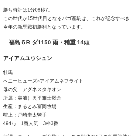
勝ち時計は1分08秒7。
この世代が15世代目となるバゴ産駒は、これが記念すべき
今年の新馬戦初勝利となっています。
福島６R ダ1150 雨・稍重 14頭
アイアムユウシュン
牡馬
ヘニーヒューズ×アイアムネフライト
母の父：アグネスタキオン
所属：美浦）奥平雅士厩舎
生産：まるとみ冨岡牧場
鞍上：戸崎圭太騎手
494㎏ 1番人気 3枠3番