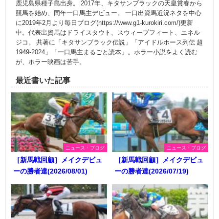
鹿児島県種子島出身。 2017年、キタサンブラックの天皇賞春から
競馬を始め、同年一口馬主デビュー。 一口出資馬近況ネタを中心
に2019年2月より毎日ブログ(https://www.g1-kurokiri.com/)更新
中。代表出資馬はドライスタウト、スウィープフィート、エネル
ジコ。 共著に「キタサンブラック伝説」「アイドルホース列伝 超
1949-2024」「一口馬主まるごと読本」。ホラー小説をよく読む
が、ホラー映画は苦手。
最近書いた記事
ニュース・ブログ
ニュース・ブログ
［新馬戦回顧］メイクデビュ
［新馬戦回顧］メイクデビュ
ーの勝者達(2026/08/01)
ーの勝者達(2026/07/19)