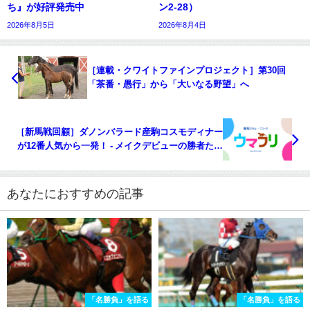
ち』が好評発売中
ン2-28）
2026年8月5日
2026年8月4日
［連載・クワイトファインプロジェクト］第30回
「茶番・愚行」から「大いなる野望」へ
［新馬戦回顧］ダノンバラード産駒コスモディナー
が12番人気から一発！ - メイクデビューの勝者たち
(2023年7月16日)
あなたにおすすめの記事
「名勝負」を語る
「名勝負」を語る