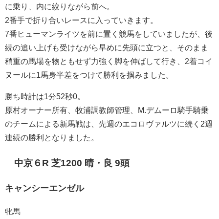
に乗り、内に絞りながら前へ。
2番手で折り合いレースに入っていきます。
7番ヒューマンライツを前に置く競馬をしていましたが、後
続の追い上げも受けながら早めに先頭に立つと、そのまま
稍重の馬場を物ともせず力強く脚を伸ばして行き、2着コイ
ヌールに1馬身半差をつけて勝利を掴みました。
勝ち時計は1分52秒0。
原村オーナー所有、牧浦調教師管理、M.デムーロ騎手騎乗
のチームによる新馬戦は、先週のエコロヴァルツに続く2週
連続の勝利となりました。
中京６R 芝1200 晴・良 9頭
キャンシーエンゼル
牝馬