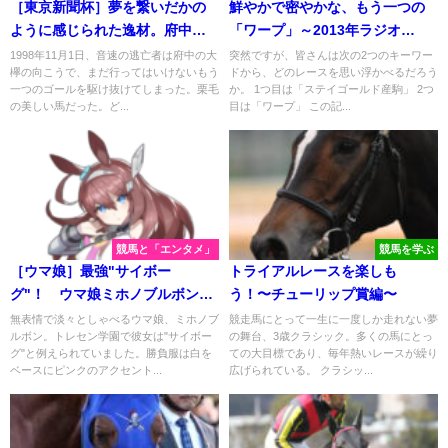
［東京新聞杯］夢を繋いだかの
鮮やかで密やかな、もう一つの
ように感じられた逸材。府中で
「ワープ」～2013年ラジオ
末脚が光った一戦を振り返る。 -
NIKKEI賞・ケイアイチョウサン
1998年11月1日、音速の逃亡者は府中の大
突然ですが、皆さんは次の2つのキーワー
欅の向こうで、まだ行ってはいけないもう
ドから、どのレースを思い浮かべるだろう
2007年・スズカフェニックス
～
一つのゴールを駆け抜けてしまった。栗毛
か。 1つ目は「ステイゴールド産駒」 2つ
の美しい馬だった。ど...
目は「ワープ」 この記...
競馬と「エンタメ」
競馬を学ぶ
［ウマ娘］最強"サイボー
トライアルレースを楽しも
グ"！ ウマ娘ミホノブルボン
う！〜チューリップ賞編〜
と、史実馬ミホノブルボン。
無表情で淡々としゃべるウマ娘、ミホノブ
競走馬にとって一生に一度しか走れない夢
ルボン。トレセン学園で彼女は"サイボー
の舞台、3歳クラシック。多くの馬にとっ
グ"と例えられていました。勝負服は白を
ての大目標であり、毎年熱いレースが繰り
ベースにピンクのアクセント...
広げられている。 クラシッ...