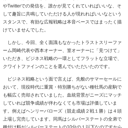
やTwitterでの発信を、誰かが見てくれていればいいな、そ
して趣旨に共鳴していただける人が現れればいいなという
スタンスで、有効な広報戦略は本音ベースではまったく描
けていませんでした。
しかし、今回、全く面識もなかったトラストスリーファ
ーム岡崎代表や西本オーナー、篁オーナーに「見つけて」
いただき、ビジネス戦略の一環としてフラットな立場で、
クワイトファインのことを選んでいただいたのです。
ビジネス戦略という面で言えば、先般のサマーセールに
おいて、現役時代に重賞・特別勝ちがない種牡馬の産駒で
も幅広く売却されていました。血統背景がニーズにマッチ
していれば競争成績が伴わなくても市場は評価していま
す。例えばヘンリーバローズ（競走成績２戦１勝）は４頭
上場し完売しています。同馬はシルバーステートの全弟で
種付け料がシルバーステートの10分の１以下なのですから