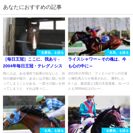
あなたにおすすめの記事
「名勝負」を語る
「名馬」を語る
［毎日王冠］ここに、我あり -
ライスシャワー～その魂は、今
2004年毎日王冠・テレグノシス
も心の中に～
時に人は、ある場所で結果が出ないと、自
2021年の年明け、フィエールマンの引退
分の価値や能力、あるいは才能に疑いを持
と種牡馬入りが発表された。 勝利した
ってしまうことがある。一度その疑いを持
GⅠは、菊花賞と2度の天皇賞春。3レース
ってしまうと、それは徐々に...
とも3000m以上のレー...
「名馬」を語る
「名勝負」を語る