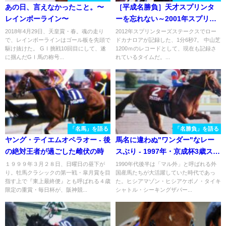
あの日、言えなかったこと。〜
［平成名勝負］天才スプリンタ
レインボーライン〜
ーを忘れない～2001年スプリン
ターズステークス・トロットス
2018年4月29日、天皇賞・春。魂の走り
2012年スプリンターズステークスでロー
で、レインボーラインはゴール板を先頭で
ドカナロアが記録した、1分6秒7。 中山芝
ター～
駆け抜けた。 GⅠ挑戦10回目にして、遂
1200ｍのレコードとして、現在も記録さ
に掴んだGⅠ馬の称号...
れているタイムだ。...
「名馬」を語る
「名勝負」を語る
ヤング・テイエムオペラオー - 後
馬名に違わぬ"ワンダー"なレー
の絶対王者が過ごした雌伏の時
スぶり - 1997年・京成杯3歳ステ
ークス
１９９９年３月２８日、日曜日の昼下が
1990年代後半は「マル外」と呼ばれる外
り。牡馬クラシックの第一戦・皐月賞を目
国産馬たちが大活躍していた時代であっ
指す上で『東上最終便』とも呼ばれる４歳
た。ヒシアマゾン・ヒシアケボノ・タイキ
限定の重賞・毎日杯が、阪神競...
シャトル・シーキングザパー...