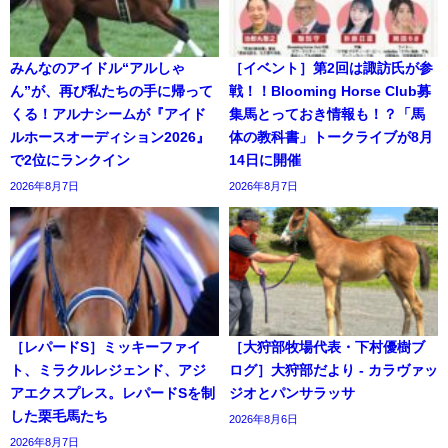
みんなのアイドル“アルしゃ
［イベント］第2回は諏訪氏が参
ん”が、再び私たちの手に帰って
戦！！Blooming Horse Club募
くる！アルナシームが『アイド
集馬とっておき情報も！？「馬
ルホースオーディション2026』
体の教科書」トークライブが8月
で2位にランクイン
14日に開催
2026年8月7日
2026年8月7日
［レパードS］ミッキーファイ
［大狩部牧場代表・下村優樹ブ
ト、ミラクルレジェンド、アジ
ログ］大狩部だより - カラヴァッ
アエクスプレス。レパードSを制
ジオとパンサラッサ
した栗毛馬たち
2026年8月6日
2026年8月7日