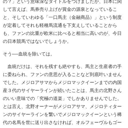
の？」という意味深なタイトルをつけましたが、日本に関
して言えば、馬券売り上げが賞金の源泉となっているこ
と、そしていわゆる「一口馬主（金融商品）」という制度
が定着してそれも軽種馬流通を下支えしていることから
も、ファンの比重が欧米に比べると相当に高いのが、今日
の日本競馬ではないでしょうか。
そう──血統を除いては。
血統だけは、それを残すも絶やすも、馬主と生産者の手
に委ねられ、ファンの意思が入ることなど到底叶いません
でした。メジロアサマからメジロマックイーンまでの内国
産３代のサイヤーラインが続いたことは、馬主の北野さん
のいい意味での「究極の道楽」でしかありませんでした。
とは言え、北野オーナーがメジロアサマ、メジロティター
ンのサイヤーラインを繋いでメジロマックイーンという稀
代の名馬を世に送り出さなければ、オルフェーヴルもゴー