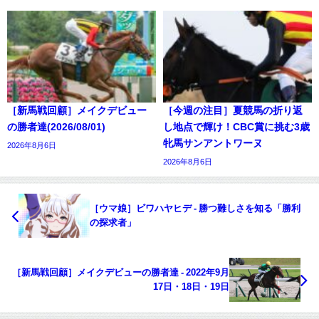
［新馬戦回顧］メイクデビュー
［今週の注目］夏競馬の折り返
の勝者達(2026/08/01)
し地点で輝け！CBC賞に挑む3歳
牝馬サンアントワーヌ
2026年8月6日
2026年8月6日
［ウマ娘］ビワハヤヒデ - 勝つ難しさを知る「勝利
の探求者」
［新馬戦回顧］メイクデビューの勝者達 - 2022年9月
17日・18日・19日