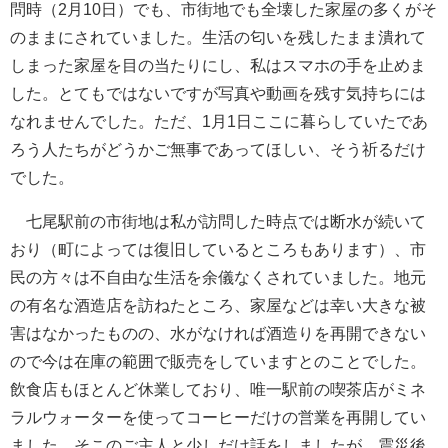
問時（2月10日）でも、市街地でも全壊した家屋の多くがそ
のままにされていました。生活の匂いを残したまま潰れて
しまった家屋を目の当たりにし、私はスマホの手を止めま
した。とてもではないですが写真や動画を残す気持ちには
なれませんでした。ただ、1月1日ここに暮らしていたであ
ろう人たちがどうかご無事であってほしい、そう祈るだけ
でした。
七尾駅前の市街地は私が訪問した時点では断水が続いて
おり（町によっては復旧しているところもあります）、市
民の方々は不自由な生活を余儀なくされていました。地元
の有名な酒造店を訪ねたところ、家屋などは幸い大きな被
害はなかったものの、水がなければ酒造りを再開できない
ので今は在庫の範囲で販売をしていますとのことでした。
飲食店もほとんど休業しており、唯一駅前の喫茶店がミネ
ラルウォーターを使ってコーヒーだけの営業を再開してい
ました。そこのご主人と少しだけ話をしましたが、震災後