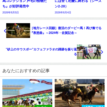
馬コレクション 芦毛の怪物た
には全て杞憂に終わる（シーズ
ち』が好評発売中
ン2-28）
2026年8月5日
2026年8月4日
［地方レース回顧］復活のダービー馬！再び奏でる
『夜想曲』～2024年・佐賀記念～
"砂上のサウスポー"カフェファラオの蹄跡を振り返
る
あなたにおすすめの記事