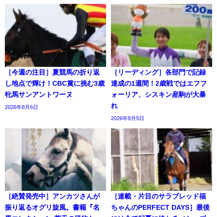
［今週の注目］夏競馬の折り返
［リーディング］各部門で記録
し地点で輝け！CBC賞に挑む3歳
達成の1週間！2歳戦ではエフフ
牝馬サンアントワーヌ
ォーリア、シスキン産駒が大暴
れ
2026年8月6日
2026年8月5日
［絶賛発売中］アンカツさんが
［連載・片目のサラブレッド福
振り返るオグリ旋風。書籍『名
ちゃんのPERFECT DAYS］最後