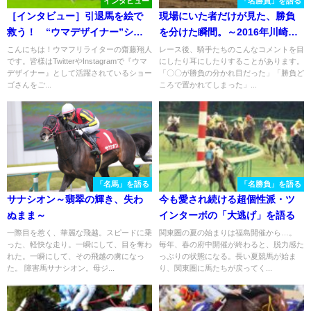
インタビュー
「名勝負」を語る
［インタビュー］引退馬を絵で
現場にいた者だけが見た、勝負
救う！ “ウマデザイナー”ショ
を分けた瞬間。～2016年川崎記
ーゴさんに直撃取材
念～
こんにちは！ウマフリライターの齋藤翔人
レース後、騎手たちのこんなコメントを目
です。皆様はTwitterやInstagramで『ウマ
にしたり耳にしたりすることがあります。
デザイナー』として活躍されているショー
「〇〇が勝負の分かれ目だった」「勝負ど
ゴさんをご...
ころで置かれてしまった」...
「名馬」を語る
「名勝負」を語る
サナシオン～翡翠の輝き、失わ
今も愛され続ける超個性派・ツ
ぬまま～
インターボの「大逃げ」を語る
一際目を惹く、華麗な飛越。スピードに乗
関東圏の夏の始まりは福島開催から…。
った、軽快な走り。一瞬にして、目を奪わ
毎年、春の府中開催が終わると、脱力感た
れた。一瞬にして、その飛越の虜になっ
っぷりの状態になる。長い夏競馬が始ま
た。 障害馬サナシオン。母ジ...
り、関東圏に馬たちが戻ってく...