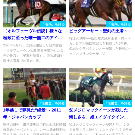
「名馬」を語る
「名馬」を語る
［オルフェーヴル伝説］様々な
ビッグアーサー～聖剣の王者～
極致に至った唯一無二のアイド
時は2016年──短距離の絶対王者・ロード
カナロアが高松宮記念を制覇した3年後。
ル、メロディーレーン。その
2025年2月19日に発売開始した競馬書籍
名馬サクラバクシンオーが残した最後のト
『オルフェーヴル伝説 世界を驚かせた金
「外れ値」ぶりを振り返る
ップスプリンターが、短...
色の暴君』（星海社新書）。 三冠達成や
阪神大賞典での逸走、凱...
「名勝負」を語る
「名勝負」を語る
1年越しで夢見た"絶景" - 2011
父メジロマックイーンが残した
年・ジャパンカップ
悔しさを、娘エイダイクインが
回収した日 - 1998年クイーンカ
晩秋の府中、東京競馬場で行われる国際招
私はメジロマックイーンが好きだ。 ２０
待競走ジャパンカップ。レース発走時刻を
０６年４月に彼が亡くなってから２０年が
ップ
迎える頃になると、西日が競馬場を照ら
経った今でも、「私の好きな馬第1位」の