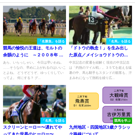
「名勝負」を語る
「名馬」を語る
競馬の愉悦の王道は、モルトの
「ドトウの執念！」を生み出し
余韻のように ～２００８年 天
た原点／メイショウドトウの中
皇賞・秋に寄せて
京記念制覇
あら、いらっしゃい。 今日は早いわね。
中京記念の変遷を紐解く 現在の中京記念
……そうなの、早めに上がれるのはいいこ
は「灼熱のマイル戦」。３５℃を超える猛
とよね。 どうぞどうぞ、ゆっくりしてい
暑の中、馬も騎手もスタンドの観客も、汗
ってよ。 何にする？ グ...
まみれになって熱戦を繰り広...
「名馬」を語る
競馬を学ぶ
スクリーンヒーロー〜遅れてや
九州地区・四国地区3歳クラシッ
ってきた世界のヒーロー〜
ク路線について