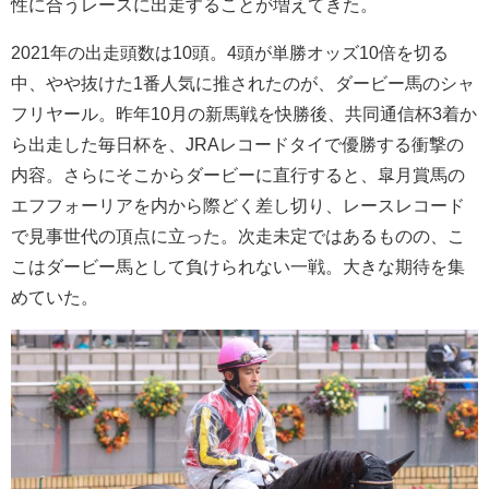
性に合うレースに出走することが増えてきた。
2021年の出走頭数は10頭。4頭が単勝オッズ10倍を切る
中、やや抜けた1番人気に推されたのが、ダービー馬のシャ
フリヤール。昨年10月の新馬戦を快勝後、共同通信杯3着か
ら出走した毎日杯を、JRAレコードタイで優勝する衝撃の
内容。さらにそこからダービーに直行すると、皐月賞馬の
エフフォーリアを内から際どく差し切り、レースレコード
で見事世代の頂点に立った。次走未定ではあるものの、こ
こはダービー馬として負けられない一戦。大きな期待を集
めていた。