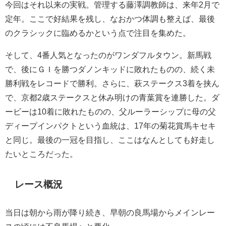
今回はそれ以来の実戦。管理する藤澤調教師は、来年2月で
定年。ここで好結果を残し、なおかつ体調も整えば、最後
のクラシックに臨めるかという点で注目を集めた。
そして、4番人気となったのがワンダフルタウン。新馬戦
で、後にＧＩを勝つダノンキッドに敗れたものの、続く未
勝利戦をレコードで勝利。さらに、萩ステークス3着を挟ん
で、京都2歳ステークスと休み明けの青葉賞を連勝した。ダ
ービーは10着に敗れたものの、父ルーラーシップに母の父
ディープインパクトという血統は、17年の菊花賞馬キセキ
と同じ。最後の一冠を目指し、ここはなんとしても好走し
たいところだった。
レース概況
当日は朝から雨が降り続き、早朝の良馬場からメインレー