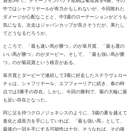
過去5年で、ディープインパクト産駒は菊花賞を4勝。その
中ではシャフリヤールが有力かもしれないが、今回敗れた
ダメージが心配なことと、中3週のローテーションがどうも
気になる。次走はジャパンカップが良さそうだが、果たし
てどうなるだろうか。
ところで、「最も速い馬が勝つ」のが皐月賞、「最も運の
いい馬が勝つ」のがダービー。そして、「最も強い馬が勝
つ」のが菊花賞という格言がある。
皐月賞とダービーで連続して3着に好走したステラヴェロー
チェは、シャフリヤール、エフフォーリアに続き、春の時
点では3番手の存在。しかし、今回の勝利で、菊の大輪に最
も近い存在となった。
同じ父を持つクロノジェネシスのように、3歳の夏を越えて
進化と成長力を手にしていれば、「最も強い馬」として、
最後の一冠を手にする可能性は十分。そうなれば、その後