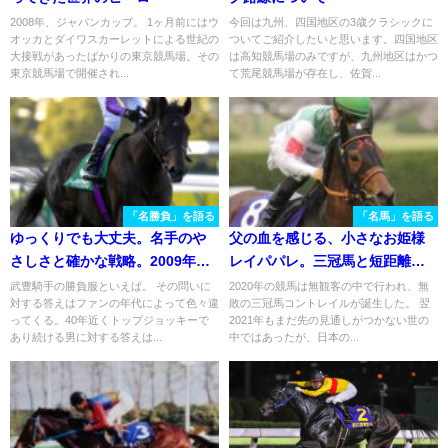
2008年、ジャパンカップ。 1ヶ月前にはウ
今回は九州、四国地区の3歳クラシックに
オッカとダイワスカーレットによる世紀の
ついてご紹介したいと思います。四国地区
大接戦があったばかりの東京競馬場。その
は高知競馬場のみですが、九州地区はかつ
東京競馬場で開催され...
て荒尾競馬場が存在し、佐賀...
「名勝負」を語る
「名馬」を語る
ゆっくりでも大丈夫。名手のや
父の血を感じる、小さなお姫様
さしさと確かな戦略。2009年リ
レイパパレ。三冠馬と短距離女
ーチザクラウンのきさらぎ賞
王を撃破した、泥まみれの疾
武豊騎手の勝負服といえば。 その問いに
2020年の競馬は無観客の中で行われ、無
対する答えはファンの年代によって色々違
敗の三冠馬コントレイルが誕生した。 翌
走。
ってくる。40年近くトップジョッキーで
2021年もまだ先の見通しがつかない世の
あり続ける男に対する答えは...
中ではあったが、日本の...