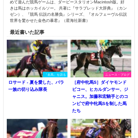
めて遊んだ競馬ゲームは、ダービースタリオンMacintosh版。好
きは馬はホッカイルソー。 共著に『サラブレッド大辞典』（カン
ゼン）、『競馬 伝説の名勝負』シリーズ、『オルフェーヴル伝説
世界を驚かせた金色の暴君』（星海社新書）
最近書いた記事
「名馬」を語る
ニュース・ブログ
ロサード - 夏を愛した、バラ
［府中牝馬S］ダイヤモンド
一族の切り込み隊長
ビコー、ヒカルダンサー、ジ
ャニス。加藤和宏騎手とのコ
ンビで府中牝馬Sを制した馬
たち