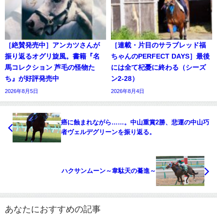
［絶賛発売中］アンカツさんが
［連載・片目のサラブレッド福
振り返るオグリ旋風。書籍『名
ちゃんのPERFECT DAYS］最後
馬コレクション 芦毛の怪物た
には全て杞憂に終わる（シーズ
ち』が好評発売中
ン2-28）
2026年8月5日
2026年8月4日
癌に蝕まれながら……。中山重賞2勝、悲運の中山巧
者ヴェルデグリーンを振り返る。
ハクサンムーン～韋駄天の驀進～
あなたにおすすめの記事