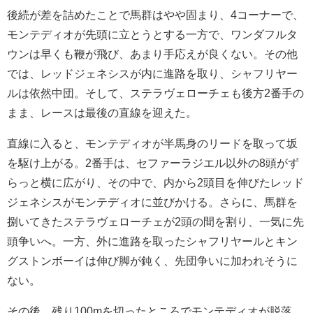
後続が差を詰めたことで馬群はやや固まり、4コーナーで、
モンテディオが先頭に立とうとする一方で、ワンダフルタ
ウンは早くも鞭が飛び、あまり手応えが良くない。その他
では、レッドジェネシスが内に進路を取り、シャフリヤー
ルは依然中団。そして、ステラヴェローチェも後方2番手の
まま、レースは最後の直線を迎えた。
直線に入ると、モンテディオが半馬身のリードを取って坂
を駆け上がる。2番手は、セファーラジエル以外の8頭がず
らっと横に広がり、その中で、内から2頭目を伸びたレッド
ジェネシスがモンテディオに並びかける。さらに、馬群を
捌いてきたステラヴェローチェが2頭の間を割り、一気に先
頭争いへ。一方、外に進路を取ったシャフリヤールとキン
グストンボーイは伸び脚が鈍く、先団争いに加われそうに
ない。
その後、残り100mを切ったところでモンテディオが脱落。