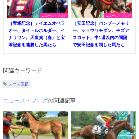
ニュース・ブログ
ニュース・ブログ
［宝塚記念］テイエムオペラ
［安田記念］バンブーメモリ
オー、タイトルホルダー、イ
ー、ショウワモダン、モズア
ナリワン。天皇賞（春）と宝
スコット。中1週以内の間隔
塚記念を連勝した馬たち
で安田記念を制した馬たち
関連キーワード
レース回顧
ニュース・ブログ
の関連記事