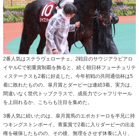
2番人気はステラヴェローチェ。2戦目のサウジアラビアロ
イヤルCで初重賞制覇を飾ると、続く朝日杯フューチュリテ
ィステークスも2着に好走した。今年初戦の共同通信杯は5
着に敗れたものの、皐月賞とダービーは連続3着。実力は、
間違いなく世代トップクラスで、成長力でシャフリヤール
を上回れるか、こちらも注目を集めた。
3番人気に続いたのは、皐月賞馬のエポカドーロを半兄に持
つキングストンボーイ。青葉賞で2着に入りダービーの出走
権を確保したものの、その後、無理をさせず休養に入り、