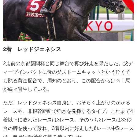
2着 レッドジェネシス
2走前の京都新聞杯と同じ舞台で再び好走を果たした。父デ
ィープインパクトに母の父ストームキャットという泣く子
も黙る黄金配合で、周知のとおり、この配合からはＧＩ馬
が続々誕生している。
ただ、レッドジェネシス自身は、おそらく上がりのかかる
レースや、非根幹距離で強さを発揮するタイプ。これまで4
着以下に敗れたレースは3レース。そのうち2レースは33秒
台の脚を使って敗れ、3着以内に好走した6レース中5レース
は、自身は35秒台の脚を使っていた。