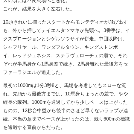
スの頃には不良馬場へと悪化。
これが、結果を大きく左右した。
10頭きれいに揃ったスタートからモンテディオが飛び出す
も、外から押してテイエムタツマキが先頭へ。3番手は、イ
クスプロージョンとシゲルソウサイが併走。中団以降は、
シャフリヤール、ワンダフルタウン、キングストンボー
イ、レッドジェネシス、ステラヴェローチェの順で、それ
ぞれが半馬身から1馬身差で続き、2馬身離れた最後方をセ
ファーラジエルが追走した。
最初の1000mは1分3秒8と、馬場を考慮してもスローな流
れ。先頭から最後方までは、10馬身ちょっとの差で、やや
縦長の隊列。1000mを通過してから少しペースは上がった
ものの、12秒台中盤から後半のさほど早くないラップが連
続。本当の意味でペースが上がったのは、残り600mの標識
を通過する直前からだった。