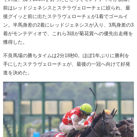
前はレッドジェネシスとステラヴェローチェに絞られ、最
後グイッと前に出たステラヴェローチェが1着でゴールイ
ン。半馬身差の2着にレッドジェネシスが入り、3馬身差の3
着がモンテディオで、これら3頭が菊花賞への優先出走権を
獲得した。
不良馬場の勝ちタイムは2分18秒0。ほぼ1年ぶりに勝利を
手にしたステラヴェローチェが、最後の一冠へ向けて好発
進を決めた。