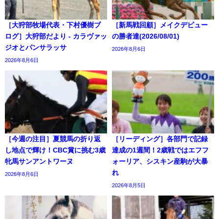
［大狩部牧場代表・下村優樹ブ
［新馬戦回顧］メイクデビュー
ログ］大狩部だより - カラヴァッ
の勝者達(2026/08/01)
ジオとパンサラッサ
2026年8月6日
2026年8月6日
［今週の注目］夏競馬の折り返
［リーディング］各部門で記録
し地点で輝け！CBC賞に挑む3歳
達成の1週間！2歳戦ではエフフ
牝馬サンアントワーヌ
ォーリア、シスキン産駒が大暴
れ
2026年8月6日
2026年8月5日