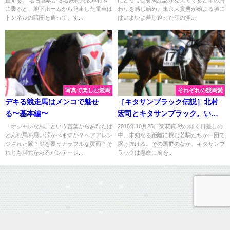
に乗ると、地下ホームから発車した電車は
わりを感じ始め、東京大賞典が始まる頃に
トンネルの暗闇を通って、す...
はいよいよ差し迫った年の瀬...
写真で楽しむ競馬
それぞれの競馬愛
デキる競走馬はメンコで魅せ
［キタサンブラック伝説］北村
る〜基本編〜
宏司とキタサンブラック。いつ
かヒロシがふたたび輝く日まで
「オシャレな馬」という言葉からあなたは
2015年10月25日菊花賞 秋の傾く日差しの
どんな馬を思い浮かべますか？ヘアアレン
中、未知なる距離に挑む若駒たちが一団で
ジされた鬣？顔を覆うカラフルな覆面？そ
駆け抜ける。その馬群のなか、キタサンブ
れとも脚元を彩るバンテージ...
ラックは懸命に前を...
運営情報
プライバシーポリシー
お問い合わせ