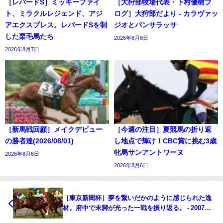
［レパードS］ミッキーファイ
［大狩部牧場代表・下村優樹ブ
ト、ミラクルレジェンド、アジ
ログ］大狩部だより - カラヴァッ
アエクスプレス。レパードSを制
ジオとパンサラッサ
した栗毛馬たち
2026年8月6日
2026年8月7日
［新馬戦回顧］メイクデビュー
［今週の注目］夏競馬の折り返
の勝者達(2026/08/01)
し地点で輝け！CBC賞に挑む3歳
牝馬サンアントワーヌ
2026年8月6日
2026年8月6日
［東京新聞杯］夢を繋いだかのように感じられた逸
材。府中で末脚が光った一戦を振り返る。 - 2007
年・スズカフェニックス