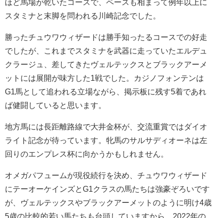
ほど馬場が乾いたコースで、ペースも相まって例年以上に
スタミナと末脚を問われる川崎記念でした。
勝ったチュウワウィザードは勝手知ったるコースでの好走
でしたが、これまでスタミナを武器に走っていたエルデュ
クラージュ、差してきたヴェルテックスとブラックアーメ
ットには展開が味方した1戦でした。カジノフォンテンは
G1馬として追われる立場ながら、掲示板に残す5着であれ
ば健闘していると思います。
地方馬には長距離路線で大井金杯が、交流重賞ではダイオ
ライト記念が待っています。牝馬のサルサディオーネは左
回りのエンプレス杯に向かうかもしれません。
オメガパフュームが現役続行を決め、チュウワウィザード
にテーオーケインズとG1クラスの馬たちは強豪ぞろいです
が、ヴェルテックスやブラックアーメットのように明け4歳
5歳の比較的若い馬たちも台頭していますから、2022年の