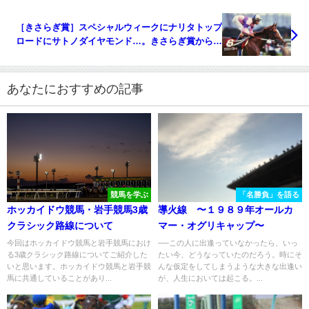
［きさらぎ賞］スペシャルウィークにナリタトップ
ロードにサトノダイヤモンド…。きさらぎ賞からク
ラシック競走を制した名馬たちを振り返る。
あなたにおすすめの記事
競馬を学ぶ
「名勝負」を語る
ホッカイドウ競馬・岩手競馬3歳
導火線 〜１９８９年オールカ
クラシック路線について
マー・オグリキャップ〜
今回はホッカイドウ競馬と岩手競馬におけ
──この人に出逢っていなかったら、いっ
る3歳クラシック路線についてご紹介した
たい今、どうなっていたのだろう。時にそ
いと思います。ホッカイドウ競馬と岩手競
んな仮定をしてしまうような大きな出逢い
馬に共通していることがあり...
が、人生においては起こる。...