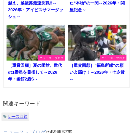
越え、越後路最速決戦!!～
た“本物”の一閃～2026年・関
2026年・アイビスサマーダッ
屋記念～
シュ～
ニュース・ブログ
ニュース・ブログ
［重賞回顧］夏の函館、世代
［重賞回顧］"福島所縁"の願
の1番星を目指して～2026
いよ届け！～2026年・七夕賞
年・函館2歳S～
～
関連キーワード
レース回顧
ニュース・ブログ
の関連記事