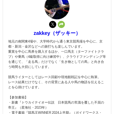
zakkey（ザッキー）
地元の南関東4場や、大学時代から通う東京競馬場を中心に、京
都・新潟・金沢などへの旅打ちも楽しんでいます。
重賞を中心に馬券を購入するほか、一口馬主（ターファイトクラ
ブ）や乗馬（4級取得に向け練習中）、クラウドファンディング等
を通じて、「走る馬」だけでなく「生き物としての馬」と向き合
う時間も大切にしています。
競馬ライターとしてはレース回顧や現地観戦記を中心に執筆。
レース結果だけでなく、その背景にある人や馬の物語を伝えるこ
とを心掛けています。
【参加書籍】
・新書『トウカイテイオー伝説 日本競馬の常識を覆した不屈の
帝王』（星海社・2023年）
・電子書籍『競馬王WINNER 2024上半期』（ガイドワークス・