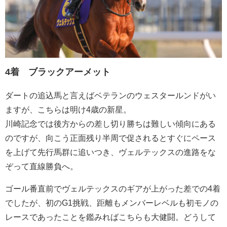
4着 ブラックアーメット
ダートの追込馬と言えばベテランのウェスタールンドがい
ますが、こちらは明け4歳の新星。
川崎記念では後方からの差し切り勝ちは難しい傾向にある
のですが、向こう正面残り半周で促されるとすぐにペース
を上げて先行馬群に追いつき、ヴェルテックスの進路をな
ぞって直線勝負へ。
ゴール番直前でヴェルテックスのギアが上がった差での4着
でしたが、初のG1挑戦、距離もメンバーレベルも初モノの
レースであったことを鑑みればこちらも大健闘。どうして