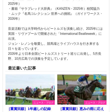
2025年）
・書籍『サラブレッド大辞典』（KANZEN・2025年）校閲協力
・ムック『名馬コレクション 世界への挑戦』（ガイドワークス・
2026年）
音楽活動では大学時代からビートルズを演奏し続け、2025年には
英国・リヴァプールで開催された「International Beatleweek」に
出演。
ジョン・レノンを敬愛し、競馬場とライブハウスを行き来する
日々を送っています。
2026年より日本全国ビートルズストリート巡りに出発し、5月長
野、10月広島での演奏を予定しています。
最近書いた記事
ニュース・ブログ
ニュース・ブログ
［重賞回顧］1年越しの記録
［重賞回顧］恵みの雨に応え