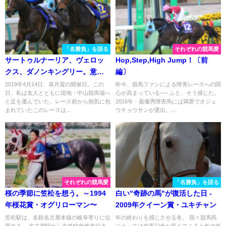
「名勝負」を語る
それぞれの競馬愛
サートゥルナーリア、ヴェロッ
Hop,Step,High Jump！〔前
クス、ダノンキングリー。意地
編〕
と意地がぶつかり合った、直
2019年4月14日、皐月賞の開催日。この
昨今、競馬ファンによる障害レースへの関
日、私は友人とともに現地・中山競馬場へ
心が高まっている── ふと、そう感じた。
線、三つ巴の大熱戦 - 2019年・
と足を運んでいた。レース前から熱気に包
2016年・最優秀障害馬には満票でオジュ
皐月賞
まれていたこのレースは...
ウチョウサンが選出。...
それぞれの競馬愛
「名勝負」を語る
桜の季節に笠松を想う。～1994
白い"奇跡の馬"が復活した日 -
年桜花賞・オグリローマン〜
2009年クイーン賞・ユキチャン
笠松駅は、名鉄名古屋本線の岐阜寄りに位
年の終わりを感じさせる冬。 我々競馬民
置する。 名古屋駅から名鉄特急岐阜行き
にとっては有馬記念が見えてくると年の終