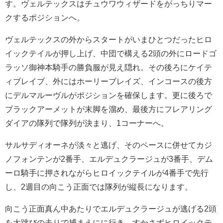
す。ヴェルテックスはチュウワウィザードをがっちりマー
クするポジションへ。
ヴェルテックスの外からスタートがいまひとつだったヒロ
イックテイルが押し上げ、中団で構える2頭の外にロードゴ
ラッソ御神本騎手の勝負服が見え隠れ。その後ろにケイテ
ィブレイブ、外にはホーリーブレイズ、インコースの後方
にデルマルーヴルがポジションを確保します。更に後ろで
ブラックアーメットが末脚を溜め、最後方にフレアリング
ダイアの隊列で隊列が決まり、1コーナーへ。
サルサディオーネが淡々と逃げ、そのペースに併せてカジ
ノフォンテンが2番手、エルデュクラージュが3番手、デム
ーロ騎手に押されながらヒロイックテイルが4番手で先行
し、2週目の向こう正面では隊列が縦長になります。
向こう正面真ん中あたりでエルデュクラージュが逃げる2頭
を大跳びの走りで捕まえにに行き、すかさずヒロイックテ