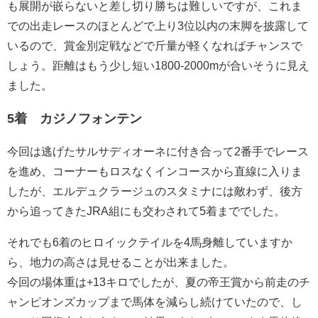
も展開が嵌らないと差し切り勝ちは難しいですが、これま
での出走レースのほとんどで上り3位以内の末脚を披露して
いるので、賞金別定戦などで斤量が軽くなればチャンスで
しょう。距離はもう少し短い1800-2000mが合いそうに見え
ました。
5着 カジノフォンテン
今回は逃げたサルサディオーネに付き合って2番手でレース
を進め、コーナーもロスなくインコースから直線に入りま
したが、エルデュクラージュのスタミナには敵わず、後方
から追ってきたJRA組にも交わされて5着まででした。
それでも6着のヒロイックテイルを4馬身離していますか
ら、地力の高さは見せることが出来ました。
今回の場体重は+13キロでしたが、夏の帝王賞から前走のチ
ャンピオンズカップまで馬体を減らし続けていたので、し