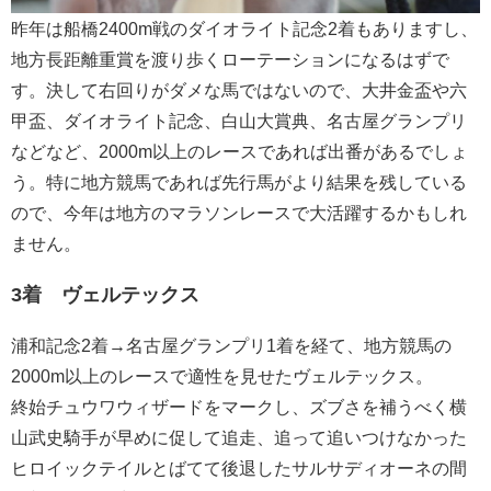
昨年は船橋2400m戦のダイオライト記念2着もありますし、
地方長距離重賞を渡り歩くローテーションになるはずで
す。決して右回りがダメな馬ではないので、大井金盃や六
甲盃、ダイオライト記念、白山大賞典、名古屋グランプリ
などなど、2000m以上のレースであれば出番があるでしょ
う。特に地方競馬であれば先行馬がより結果を残している
ので、今年は地方のマラソンレースで大活躍するかもしれ
ません。
3着 ヴェルテックス
浦和記念2着→名古屋グランプリ1着を経て、地方競馬の
2000m以上のレースで適性を見せたヴェルテックス。
終始チュウワウィザードをマークし、ズブさを補うべく横
山武史騎手が早めに促して追走、追って追いつけなかった
ヒロイックテイルとばてて後退したサルサディオーネの間