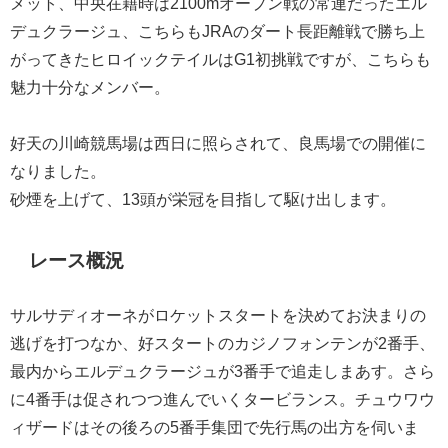
メット、中央在籍時は2100mオープン戦の常連だったエル
デュクラージュ、こちらもJRAのダート長距離戦で勝ち上
がってきたヒロイックテイルはG1初挑戦ですが、こちらも
魅力十分なメンバー。
好天の川崎競馬場は西日に照らされて、良馬場での開催に
なりました。
砂煙を上げて、13頭が栄冠を目指して駆け出します。
レース概況
サルサディオーネがロケットスタートを決めてお決まりの
逃げを打つなか、好スタートのカジノフォンテンが2番手、
最内からエルデュクラージュが3番手で追走しまあす。さら
に4番手は促されつつ進んでいくタービランス。チュウワウ
ィザードはその後ろの5番手集団で先行馬の出方を伺いま