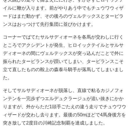
イルに鞭が入ります。前がやりあう中でもチュウワウィザ
ードはまだ動かず、その後ろのヴェルテックスとタービラ
ンスはおっつけて先行集団に並びかけます。
コーナーでばてたサルサディオーネを各馬が交わしに行く
ところでアクシデントが発生、ヒロイックテイルとサルサ
ディオーネの間にヴェルテックスが突っ込んだことで外に
振られたタービランスが躓いてしまい、タービランスこそ
立て直したものの鞍上の森泰斗騎手が落馬してしまいまし
た。
そしてサルサディオーネが脱落し、直線で粘るカジノフォ
ンテンを一完歩ずつエルデュクラージュが追い抜きにかか
りますが、外からただ1頭手ごたえの違う走りでチュウワウ
ィザードが交わし去ります。最後の50mほどで4馬身後方を
突き放して2度目の川崎記念制覇を達成しました。