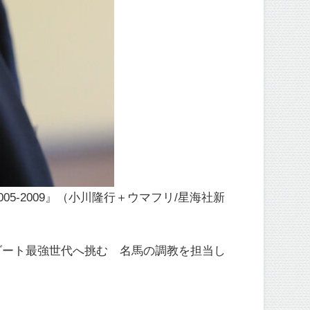
5-2009』（小川隆行＋ウマフリ/星海社新
ダート最強世代へ挑む 名馬の調教を担当し