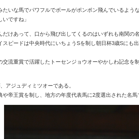
みたいな馬でパワフルでボールがポンポン飛んでいるよう
しいですね」
んだけあって、口から飛び出してくるのはいずれも南関の
イスピードは中央時代にいちょうSを制し朝日杯3歳Sにも
の交流重賞で活躍したトーセンジョウオーやかしわ記念を
が、アジュディミツオーである。
典や帝王賞を制し、地方の年度代表馬に2度選出された名馬