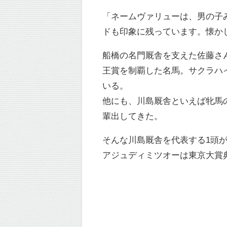
「ネームヴァリューは、男の子
ドも印象に残っています。懐か
船橋の名門厩舎を支えた佐藤さ
王賞を制覇した名馬。サクラハ
いる。
他にも、川島厩舎といえば牝馬
輩出してきた。
そんな川島厩舎を代表する1頭
アジュディミツオーは東京大賞