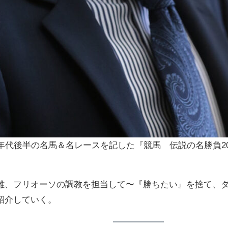
年代後半の名馬＆名レースを記した『競馬 伝説の名勝負200
雄、フリオーソの調教を担当して〜『勝ちたい』を捨て、
紹介していく。