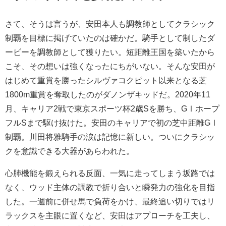
さて、そうは言うが、安田本人も調教師としてクラシック
制覇を目標に掲げていたのは確かだ。騎手として制したダ
ービーを調教師として獲りたい。短距離王国を築いたから
こそ、その想いは強くなったにちがいない。そんな安田が
はじめて重賞を勝ったシルヴァコクピット以来となる芝
1800m重賞を奪取したのがダノンザキッドだ。2020年11
月、キャリア2戦で東京スポーツ杯2歳Sを勝ち、GⅠホープ
フルSまで駆け抜けた。安田のキャリアで初の芝中距離GⅠ
制覇。川田将雅騎手の涙は記憶に新しい。ついにクラシッ
クを意識できる大器があらわれた。
心肺機能を鍛えられる反面、一気に走ってしまう坂路では
なく、ウッド主体の調教で折り合いと瞬発力の強化を目指
した。一週前に併せ馬で負荷をかけ、最終追い切りではリ
ラックスを主眼に置くなど、安田はアプローチを工夫し、