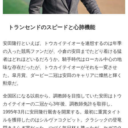
トランセンドのスピードと心肺機能
安田隆行といえば、トウカイテイオーを連想するのは年季
の入った競馬ファンだが、小倉の安田までたどり着ける猛
者はどれほどいるだろうか。騎手時代はローカル中心の地
味な存在だったが、トウカイテイオーがそれを一変させ
た。皐月賞、ダービー二冠は安田のキャリアに燦然と輝く
勲章だ。
全国区になる以前から、調教師を目指していた安田はトウ
カイテイオーの二冠から3年後、調教師免許を取得し、
1995年3月に安田隆行厩舎を開業する。最初に重賞タイト
ルを獲得したのはシルヴァコクピット。クラシックの登竜
門きさらぎ賞だった。つづく毎日杯も勝ったが、ケガでク