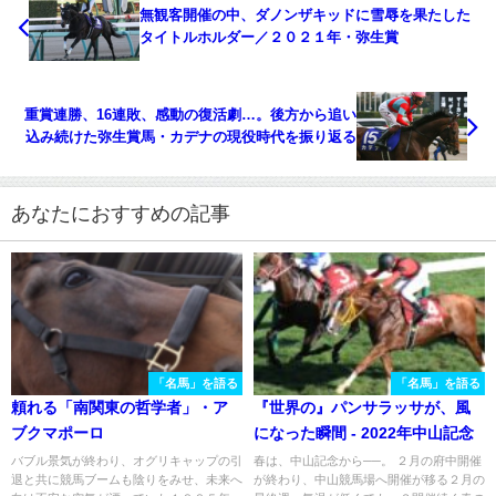
無観客開催の中、ダノンザキッドに雪辱を果たした
タイトルホルダー／２０２１年・弥生賞
重賞連勝、16連敗、感動の復活劇…。後方から追い
込み続けた弥生賞馬・カデナの現役時代を振り返る
あなたにおすすめの記事
「名馬」を語る
「名馬」を語る
頼れる「南関東の哲学者」・ア
『世界の』パンサラッサが、風
ブクマポーロ
になった瞬間 - 2022年中山記念
バブル景気が終わり、オグリキャップの引
春は、中山記念から──。 ２月の府中開催
退と共に競馬ブームも陰りをみせ、未来へ
が終わり、中山競馬場へ開催が移る２月の