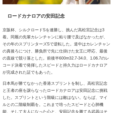
ロードカナロアの安田記念
京阪杯、シルクロードSを連勝し、挑んだ高松宮記念は3
着。同厩の先輩カレンチャンに粘り腰で及ばなかったが、
その年のスプリンターズSで逆転した。道中はカレンチャン
の真後ろにつけ、勝負所で先に仕掛けた女王に呼応、最後
の直線で競り落とした。前後半600m32.7-34.0、1.06.7のレ
コード決着で発揮したスピードと持久力はロードカナロア
が完成された証でもあった。
日本馬が勝てなかった香港スプリントを制し、高松宮記念
と王者の座を譲らなったロードカナロアは安田記念に挑戦
した。スプリントという階級には敵はない。ならば、マイ
ルとの二階級制覇を。これまで培ったスピードと心肺機
能、そして大人になった心と、安田記念を勝てる武器はそ