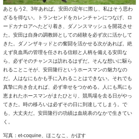
あともう2、3年あれば。安田の定年に際し、私はそう思わ
ざるを得ない。トランセンドをカレンチャンにつなげ、ロ
ードカナロアへたどり着き、ダノンスマッシュを開花させ
た。安田は自身の調教師としての経験を必ず次に活かして
きた。ダノンザキッドとの奮闘を活かせる次があれば。絶
えず良血馬の管理を任される信頼と人柄を備える安田な
ら、必ずそのチャンスは訪れるはずだ。そんな想いに駆ら
れることこそが、安田隆行というホースマンの魅力なの
だ。人はなにもかも手に入れることはできない。それでも
真摯に向き合えれば、必ず幸せをつかめる。人にも馬にも
恵まれたホースマンがまたひとり、競馬場を去る日がやっ
てきた。時の移ろいは必ずその日に到達してしまう。で
も、大丈夫だ。安田隆行の功績は血統表のなかで生きてい
く。
写真：et-coquine、ほこなこ、かぼす