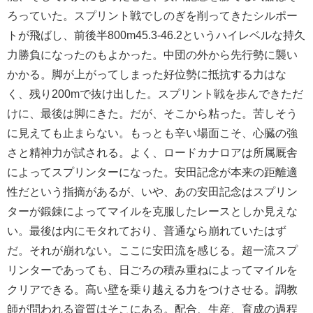
ろっていた。スプリント戦でしのぎを削ってきたシルポー
トが飛ばし、前後半800m45.3-46.2というハイレベルな持久
力勝負になったのもよかった。中団の外から先行勢に襲い
かかる。脚が上がってしまった好位勢に抵抗する力はな
く、残り200mで抜け出した。スプリント戦を歩んできただ
けに、最後は脚にきた。だが、そこから粘った。苦しそう
に見えても止まらない。もっとも辛い場面こそ、心臓の強
さと精神力が試される。よく、ロードカナロアは所属厩舎
によってスプリンターになった。安田記念が本来の距離適
性だという指摘があるが、いや、あの安田記念はスプリン
ターが鍛錬によってマイルを克服したレースとしか見えな
い。最後は内にモタれており、普通なら崩れていたはず
だ。それが崩れない。ここに安田流を感じる。超一流スプ
リンターであっても、日ごろの積み重ねによってマイルを
クリアできる。高い壁を乗り越える力をつけさせる。調教
師が問われる資質はそこにある。配合、生産、育成の過程