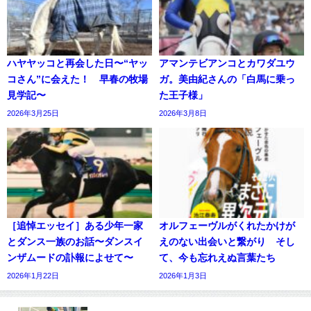
ハヤヤッコと再会した日〜“ヤッ
アマンテビアンコとカワダユウ
コさん”に会えた！ 早春の牧場
ガ。美由紀さんの「白馬に乗っ
見学記〜
た王子様」
2026年3月25日
2026年3月8日
［追悼エッセイ］ある少年一家
オルフェーヴルがくれたかけが
とダンス一族のお話〜ダンスイ
えのない出会いと繋がり そし
ンザムードの訃報によせて〜
て、今も忘れえぬ言葉たち
2026年1月22日
2026年1月3日