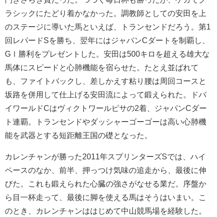
ラシックにたどり着かなかった。調教師としての安田を上
のステージに導いた馬といえば、トランセンドだろう。第1
回レパードSを勝ち、翌年にはジャパンCダートを制覇し、
GⅠ勝利をプレゼントした。安田は500キロを超える雄大な
馬体にスピードと心肺機能を宿らせた。たとえ並ばれて
も、ファイトバックし、差しかえす粘り腰は周回コースと
坂路を併用して仕上げる安田流によって鍛えられた。ドバ
イワールドCはヴィクトワールピサの2着、ジャパンCダー
ト連覇。トランセンドやダッシャーゴーゴーは高い心肺機
能を武器とする短距離王国の礎となった。
カレンチャンが勝った2011年スプリンターズSでは、ハイ
ペースのなか、前半、押っつけ気味の追走から、最後に伸
びた。これも鍛えられた心臓の強さがなせる業だ。序盤か
ら目一杯走って、最後に脚を使える馬はそうはいまい。こ
のとき、カレンチャンははじめて中山競馬場を経験した。