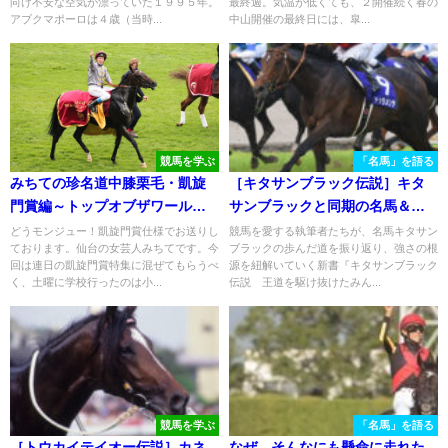
向け不安な空気が漂っていた１９９５年。
最終週。気温が低くても、２開催続く春の
アブクマポーロは４歳（当時...
中山開催の最終日には、皐...
競馬を学ぶ
「名馬」を語る
みちての珍名道中膝栗毛・凱旋
［キタサンブラック伝説］キタ
門賞編～トップオブザワールド
サンブラックと同期の名馬＆名
な馬たちの巻～
種牡馬、ドゥラメンテ。多くの
どうモンジュー！凱旋門賞仕様でお送りし
競馬を愛する執筆者たちが、名馬キタサン
ております。仙台の女芸人みちてです。今
ブラックの歩んだ道を振り返り、強さの根
「もしも」を感じさせたその生
回は連日の凱旋門賞特集に混ぜてもらうべ
源を紐解いていく新書『キタサンブラック
涯
く、土曜に学校行ったのは小...
伝説 王道を駆け抜けたみん...
競馬を学ぶ
「名馬」を語る
［トウカイテイオー伝説］カネ
なぜ、そんなにも懸命に走れた