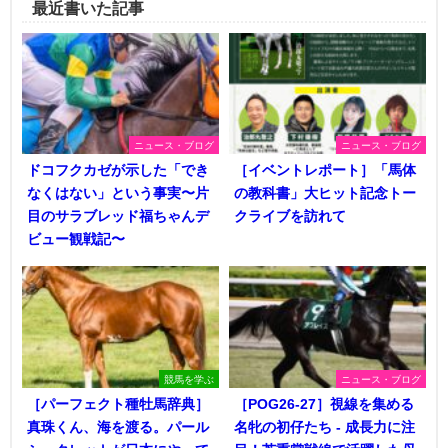
最近書いた記事
ニュース・ブログ
ニュース・ブログ
ドコフクカゼが示した「でき
［イベントレポート］「馬体
なくはない」という事実〜片
の教科書」大ヒット記念トー
目のサラブレッド福ちゃんデ
クライブを訪れて
ビュー観戦記〜
競馬を学ぶ
ニュース・ブログ
［パーフェクト種牡馬辞典］
［POG26-27］視線を集める
真珠くん、海を渡る。パール
名牝の初仔たち - 成長力に注