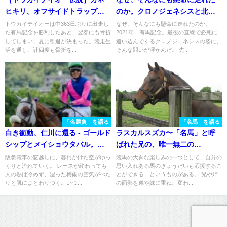
ヒキリ、オフサイドトラップ、
のか。クロノジェネシスと北村
そしてテイオー。怪我から見事
友一騎手の1,212日。
トウカイテイオーは中363日ぶりに出走し
なぜ、そんなにも懸命に走れたのか。
た有馬記念を勝利したあと、翌春にも骨折
2021年、有馬記念。最後の直線で必死に
に復活、ファンの感動を呼んだ
してしまい、夏に引退が決まった。競走生
追い込んでくるクロノジェネシスの姿に、
名馬たち
活を通し、計四度も骨折を...
そんな問いが浮かんだ。 先...
「名勝負」を語る
「名馬」を語る
白き衝動、仁川に還る - ゴールド
ラスカルスズカ〜「名馬」と呼
シップとメイショウタバル。宝
ばれた兄の、唯一無二の
塚記念、親子制覇を振り返る
「弟」〜
阪急電車の窓越しに、暮れかけた空がゆっ
競馬の大きな楽しみの一つとして、自分の
くりと流れていく。 レースが終わっても
思い入れある馬のきょうだいも応援するこ
人の熱は冷めず、湿った梅雨の空気がべた
とができる、というものがある。 兄や姉
りと肌にまとわりつく。いつ...
の面影を弟や妹に重ね、変わ...