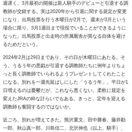
週遅く、3月最初の開催は新人騎手のデビューと引退する調
教師が交錯する。実は2020年から引退に関する規定が変更
になり、出馬投票を行う木曜日が2月で、週末が3月という
場合に限り、3月1週目まで現役でいることができるように
なった。出馬投票と出走時の所属厩舎が異なる自体を避け
るためだという。
2024年2月は29日まであり、その日が木曜日にあたる。そ
う、うるう年の悪戯が引退する調教師たちに例年よりちょ
っと長く調教師でいられるようプレゼントしてくれたこと
になる。別れを一週先延ばしにした「うるう年」。平日が1
日増えるのは憂鬱だが、これなら悪くない。柔軟に規定を
変えたJRAの粋な計らいでもある。きっと、定年を迎える
調教師も奮闘するのではないか。
近ごろ、別れが増えてきた。熊沢重文、田中勝春、藤井勘
一郎、秋山真一郎、川島信二、北沢伸也（以上、騎手）、