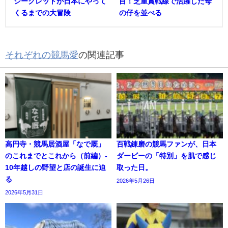
シークレットが日本にやって
目！芝重賞戦線で活躍した母
くるまでの大冒険
の仔を並べる
それぞれの競馬愛
の関連記事
高円寺・競馬居酒屋「なで厩」
百戦錬磨の競馬ファンが、日本
のこれまでとこれから（前編）-
ダービーの「特別」を肌で感じ
10年越しの野望と店の誕生に迫
取った日。
る
2026年5月26日
2026年5月31日